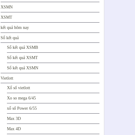
XSMN
XSMT
kết quả hôm nay
Sổ kết quả
Sổ kết quả XSMB
Sổ kết quả XSMT
Sổ kết quả XSMN
Vietlott
Xổ số vietlott
Xo so mega 6/45
xổ số Power 6/55
Max 3D
Max 4D