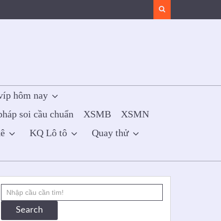
Search
víp hôm nay
háp soi cầu chuẩn
XSMB
XSMN
kê
KQ Lô tô
Quay thử
Search