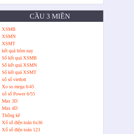
CẦU 3 MIỀN
XSMB
XSMN
XSMT
kết quả hôm nay
Sổ kết quả XSMB
Sổ kết quả XSMN
Sổ kết quả XSMT
xổ số vietlott
Xo so mega 6/45
xổ số Power 6/55
Max 3D
Max 4D
Thống kê
Xổ số điện toán 6x36
Xổ số điện toán 123