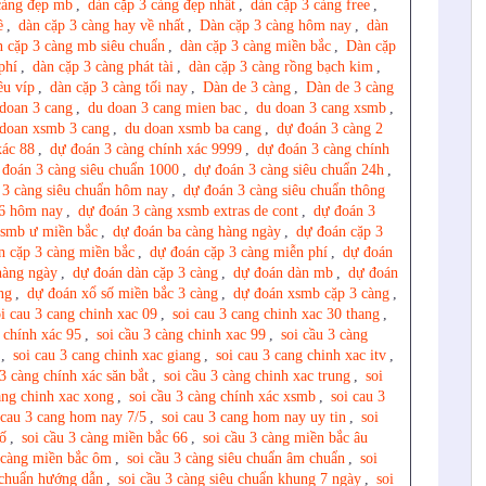
càng đẹp mb
,
dàn cặp 3 càng đẹp nhất
,
dàn cặp 3 càng free
,
ề
,
dàn cặp 3 càng hay về nhất
,
Dàn cặp 3 càng hôm nay
,
dàn
n cặp 3 càng mb siêu chuẩn
,
dàn cặp 3 càng miền bắc
,
Dàn cặp
phí
,
dàn cặp 3 càng phát tài
,
dàn cặp 3 càng rồng bạch kim
,
êu víp
,
dàn cặp 3 càng tối nay
,
Dàn de 3 càng
,
Dàn de 3 càng
doan 3 cang
,
du doan 3 cang mien bac
,
du doan 3 cang xsmb
,
doan xsmb 3 cang
,
du doan xsmb ba cang
,
dự đoán 3 càng 2
xác 88
,
dự đoán 3 càng chính xác 9999
,
dự đoán 3 càng chính
 đoán 3 càng siêu chuẩn 1000
,
dự đoán 3 càng siêu chuẩn 24h
,
 3 càng siêu chuẩn hôm nay
,
dự đoán 3 càng siêu chuẩn thông
66 hôm nay
,
dự đoán 3 càng xsmb extras de cont
,
dự đoán 3
xsmb ư miền bắc
,
dự đoán ba càng hàng ngày
,
dự đoán cặp 3
n cặp 3 càng miền bắc
,
dự đoán cặp 3 càng miễn phí
,
dự đoán
hàng ngày
,
dự đoán dàn cặp 3 càng
,
dự đoán dàn mb
,
dự đoán
ng
,
dự đoán xổ số miền bắc 3 càng
,
dự đoán xsmb cặp 3 càng
,
oi cau 3 cang chinh xac 09
,
soi cau 3 cang chinh xac 30 thang
,
 chính xác 95
,
soi cầu 3 càng chinh xac 99
,
soi cầu 3 càng
,
soi cau 3 cang chinh xac giang
,
soi cau 3 cang chinh xac itv
,
 3 càng chính xác săn bắt
,
soi cầu 3 càng chinh xac trung
,
soi
ang chinh xac xong
,
soi cầu 3 càng chính xác xsmb
,
soi cau 3
 cau 3 cang hom nay 7/5
,
soi cau 3 cang hom nay uy tin
,
soi
số
,
soi cầu 3 càng miền bắc 66
,
soi cầu 3 càng miền bắc âu
3 càng miền bắc ôm
,
soi cầu 3 càng siêu chuẩn âm chuẩn
,
soi
u chuẩn hướng dẫn
,
soi cầu 3 càng siêu chuẩn khung 7 ngày
,
soi