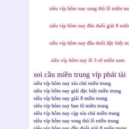
siêu víp hôm nay song thủ lô miền n
siêu víp hôm nay đầu đuôi giải 8 mi
siêu víp hôm nay đầu đuôi đặc biệt 
siêu víp hôm nay lô 3 số miền nam
soi cầu miền trung víp phát tài
siêu víp hôm nay xỉu chủ miền trung
siêu víp hôm nay giải đặc biệt miền trung
siêu víp hôm nay giải 8 miền trung
siêu víp hôm nay bao lô miền trung
siêu víp hôm nay cặp xỉu chủ miền trung
siêu víp hôm nay song thủ lô miền trung
siêu víp hôm nay đầu đuôi giải 8 miền trung