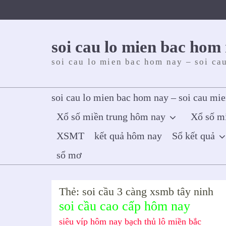
Skip
to
content
soi cau lo mien bac hom 
soi cau lo mien bac hom nay – soi ca
soi cau lo mien bac hom nay – soi cau mie
Xổ số miền trung hôm nay
Xổ số m
XSMT
kết quả hôm nay
Sổ kết quả
sổ mơ
Thẻ:
soi cầu 3 càng xsmb tây ninh
soi cầu cao cấp hôm nay
siêu víp hôm nay bạch thủ lô miền bắc