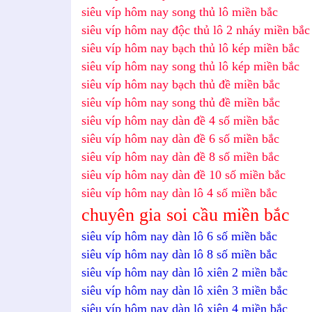
siêu víp hôm nay song thủ lô miền bắc
siêu víp hôm nay độc thủ lô 2 nháy miền bắc
siêu víp hôm nay bạch thủ lô kép miền bắc
siêu víp hôm nay song thủ lô kép miền bắc
siêu víp hôm nay bạch thủ đề miền bắc
siêu víp hôm nay song thủ đề miền bắc
siêu víp hôm nay dàn đề 4 số miền bắc
siêu víp hôm nay dàn đề 6 số miền bắc
siêu víp hôm nay dàn đề 8 số miền bắc
siêu víp hôm nay dàn đề 10 số miền bắc
siêu víp hôm nay dàn lô 4 số miền bắc
chuyên gia soi cầu miền bắc
siêu víp hôm nay dàn lô 6 số miền bắc
siêu víp hôm nay dàn lô 8 số miền bắc
siêu víp hôm nay dàn lô xiên 2 miền bắc
siêu víp hôm nay dàn lô xiên 3 miền bắc
siêu víp hôm nay dàn lô xiên 4 miền bắc