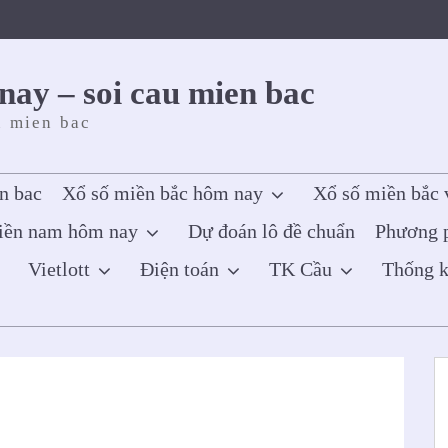
nay – soi cau mien bac
u mien bac
n bac
Xổ số miền bắc hôm nay
Xổ số miền bắc 
iền nam hôm nay
Dự đoán lô đề chuẩn
Phương p
Vietlott
Điện toán
TK Cầu
Thống 