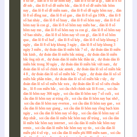
8 số đề
,
dàn lô 8 số đề hôm nay
,
dàn lô 8 số đề là gì
,
dàn lô 8 số
đề mb
,
dàn lô 8 số đề miền bắc
,
dàn lô 8 số đề miền bắc hôm
nay
,
dàn lô 8 số đề miền nam
,
dàn lô 8 số đề ngày hôm nay
,
dàn
lô 8 số đồng nai
,
dàn lô 8 số gan
,
dàn lô 8 số gia 100k
,
dàn lô 8
số hai nháy
,
dàn lô 8 số hnay
,
dàn lô 8 số hôm nay
,
dàn lô 8 số
hôm nay là con gì
,
dàn lô 8 số hôm nay miền bac
,
dàn lô 8 số
hôm nay mn
,
dàn lô 8 số hôm nay ra con gì
,
dàn lô 8 số hôm nay
về bao nhiêu
,
dàn lô 8 số hôm nay về con gì
,
dàn lô 8 số hôm
qua
,
dàn lô 8 số huế
,
dàn lô 8 số kép
,
dàn lô 8 số kép khung 2
ngày
,
dàn lô 8 số kép khung 3 ngày
,
dàn lô 8 số kép khung 3
ngày 3 miền
,
dự đoán dàn lô miền bắc 7 số
,
dự đoán dàn lô miền
bắc kinh
,
dự đoán dàn lô miền bắc mùng
,
dự đoán dàn lô miền
bắc ông nội ơi
,
dự đoán dàn lô miền bắc thần tài
,
dự đoán dàn lô
miền bắc trong 30 ngày
,
dự đoán dàn lô miền bắc việt nam
,
dự
đoán dàn lô xổ số chính xác amtek
,
dự đoán dàn lô xổ số miền bắc
4 8
,
dự đoán dàn lô xổ số miền bắc 7 ngày
,
dự đoán dàn lô xổ số
miền bắc phần trăm
,
dự đoán dàn lô xổ số miền bắc r tây
,
dự
đoán dàn lô xổ số miền bắc xưa
,
dự đoán dàn lô xổ số siêu chuẩn
ăn
,
lô 8 con miền bắc
,
soi cầu chốt chính xác lô 8 con
,
soi cầu
dàn lô hôm nay 366 ngày
,
soi cầu dàn lô hôm nay 7 số cuối
,
soi
cầu dàn lô hôm nay ai trúng rồi
,
soi cầu dàn lô hôm nay bạc nhớ
,
soi cầu dàn lô hôm nay everton
,
soi cầu dàn lô hôm nay gan
,
soi
cầu dàn lô hôm nay giang
,
soi cầu dàn lô hôm nay rồng bạch kim
ngày
,
soi cầu dàn lô hôm nay số đẹp
,
soi cầu dàn lô hôm nay số
đẹp nhất
,
soi cầu dàn lô miền bắc hôm nay dễ trúng
,
soi cầu dàn
lô miền bắc hôm nay internet
,
soi cầu dàn lô miền bắc hôm nay
remix
,
soi cầu dàn lô miền bắc hôm nay uy tín
,
soi cầu dàn lô
miễn phí 4 số vip
,
soi cầu dàn lô miễn phí 888 miền nam
,
soi cầu