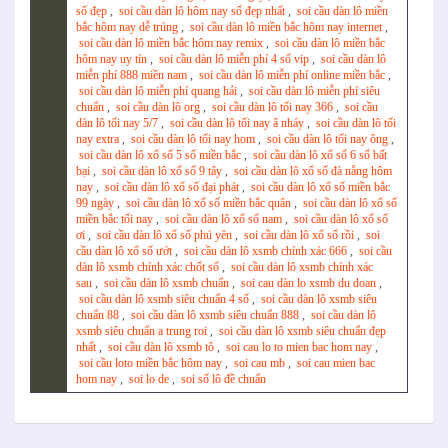
số đẹp
,
soi cầu dàn lô hôm nay số đẹp nhất
,
soi cầu dàn lô miền
bắc hôm nay dễ trúng
,
soi cầu dàn lô miền bắc hôm nay internet
,
soi cầu dàn lô miền bắc hôm nay remix
,
soi cầu dàn lô miền bắc
hôm nay uy tín
,
soi cầu dàn lô miễn phí 4 số vip
,
soi cầu dàn lô
miễn phí 888 miền nam
,
soi cầu dàn lô miễn phí online miền bắc
,
soi cầu dàn lô miễn phí quang hải
,
soi cầu dàn lô miễn phí siêu
chuẩn
,
soi cầu dàn lô org
,
soi cầu dàn lô tối nay 366
,
soi cầu
dàn lô tối nay 5/7
,
soi cầu dàn lô tối nay â nháy
,
soi cầu dàn lô tối
nay extra
,
soi cầu dàn lô tối nay hom
,
soi cầu dàn lô tối nay ông
,
soi cầu dàn lô xổ số 5 số miền bắc
,
soi cầu dàn lô xổ số 6 số bất
bại
,
soi cầu dàn lô xổ số 9 tây
,
soi cầu dàn lô xổ số đà nẵng hôm
nay
,
soi cầu dàn lô xổ số đại phát
,
soi cầu dàn lô xổ số miền bắc
99 ngày
,
soi cầu dàn lô xổ số miền bắc quân
,
soi cầu dàn lô xổ số
miền bắc tối nay
,
soi cầu dàn lô xổ số nam
,
soi cầu dàn lô xổ số
ơi
,
soi cầu dàn lô xổ số phú yên
,
soi cầu dàn lô xổ số rồi
,
soi
cầu dàn lô xổ số ướt
,
soi cầu dàn lô xsmb chính xác 666
,
soi cầu
dàn lô xsmb chính xác chốt số
,
soi cầu dàn lô xsmb chính xác
sau
,
soi cầu dàn lô xsmb chuẩn
,
soi cau dàn lo xsmb du doan
,
soi cầu dàn lô xsmb siêu chuẩn 4 số
,
soi cầu dàn lô xsmb siêu
chuẩn 88
,
soi cầu dàn lô xsmb siêu chuẩn 888
,
soi cầu dàn lô
xsmb siêu chuẩn a trung roi
,
soi cầu dàn lô xsmb siêu chuẩn đẹp
nhất
,
soi cầu dàn lô xsmb tô
,
soi cau lo to mien bac hom nay
,
soi cầu loto miền bắc hôm nay
,
soi cau mb
,
soi cau mien bac
hom nay
,
soi lo de
,
soi số lô đề chuẩn