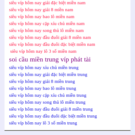
siêu víp hôm nay giải đặc biệt miền nam
siêu víp hôm nay giải 8 miền nam
siêu víp hôm nay bao lô miền nam
siêu víp hôm nay cặp xỉu chủ miền nam
siêu víp hôm nay song thủ lô miền nam
siêu víp hôm nay đầu đuôi giải 8 miền nam
siêu víp hôm nay đầu đuôi đặc biệt miền nam
siêu víp hôm nay lô 3 số miền nam
soi cầu miền trung víp phát tài
siêu víp hôm nay xỉu chủ miền trung
siêu víp hôm nay giải đặc biệt miền trung
siêu víp hôm nay giải 8 miền trung
siêu víp hôm nay bao lô miền trung
siêu víp hôm nay cặp xỉu chủ miền trung
siêu víp hôm nay song thủ lô miền trung
siêu víp hôm nay đầu đuôi giải 8 miền trung
siêu víp hôm nay đầu đuôi đặc biệt miền trung
siêu víp hôm nay lô 3 số miền trung