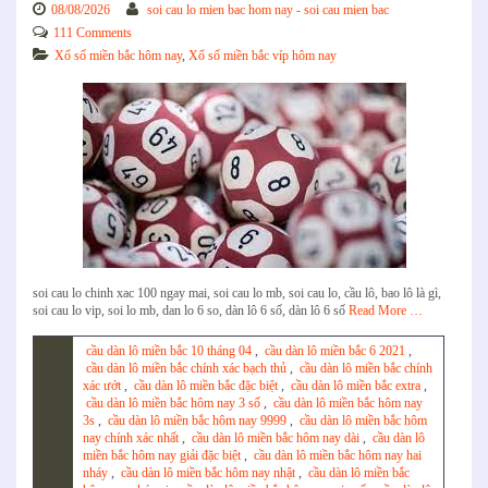
08/08/2026
soi cau lo mien bac hom nay - soi cau mien bac
111 Comments
Xổ số miền bắc hôm nay
,
Xổ số miền bắc víp hôm nay
soi cau lo chinh xac 100 ngay mai, soi cau lo mb, soi cau lo, cầu lô, bao lô là gì,
soi cau lo vip, soi lo mb, dan lo 6 so, dàn lô 6 số, dàn lô 6 số
Read More …
cầu dàn lô miền bắc 10 tháng 04
,
cầu dàn lô miền bắc 6 2021
,
cầu dàn lô miền bắc chính xác bạch thủ
,
cầu dàn lô miền bắc chính
xác ướt
,
cầu dàn lô miền bắc đặc biệt
,
cầu dàn lô miền bắc extra
,
cầu dàn lô miền bắc hôm nay 3 số
,
cầu dàn lô miền bắc hôm nay
3s
,
cầu dàn lô miền bắc hôm nay 9999
,
cầu dàn lô miền bắc hôm
nay chính xác nhất
,
cầu dàn lô miền bắc hôm nay dài
,
cầu dàn lô
miền bắc hôm nay giải đặc biệt
,
cầu dàn lô miền bắc hôm nay hai
nháy
,
cầu dàn lô miền bắc hôm nay nhật
,
cầu dàn lô miền bắc