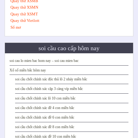
Quay thử XSMB
Quay thử XSMN
Quay thử XSMT
Quay thử Vietlott
Sổ mơ
soi cầu cao cấp hôm nay
soi cau lo mien bac hom nay – soi cau mien bac
Xổ số miền bắc hôm nay
soi cầu chốt chính xác độc thủ lô 2 nháy miền bắc
soi cầu chốt chính xác cặp 3 càng víp miền bắc
soi cầu chốt chính xác lô 10 con miền bắc
soi cầu chốt chính xác đề 4 con miền bắc
soi cầu chốt chính xác đề 6 con miền bắc
soi cầu chốt chính xác đề 8 con miền bắc
soi cầu chốt chính xác đề 10 con miền bắc