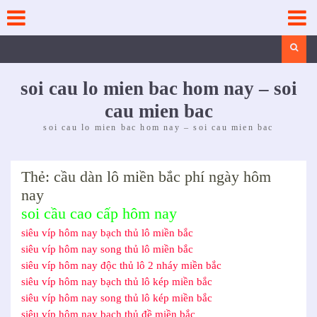
Skip
to
content
Search
soi cau lo mien bac hom nay – soi
cau mien bac
soi cau lo mien bac hom nay – soi cau mien bac
Thẻ:
cầu dàn lô miền bắc phí ngày hôm
nay
soi cầu cao cấp hôm nay
siêu víp hôm nay bạch thủ lô miền bắc
siêu víp hôm nay song thủ lô miền bắc
siêu víp hôm nay độc thủ lô 2 nháy miền bắc
siêu víp hôm nay bạch thủ lô kép miền bắc
siêu víp hôm nay song thủ lô kép miền bắc
siêu víp hôm nay bạch thủ đề miền bắc