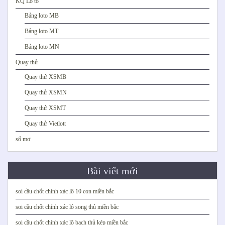
KQ Lô tô
Bảng loto MB
Bảng loto MT
Bảng loto MN
Quay thử
Quay thử XSMB
Quay thử XSMN
Quay thử XSMT
Quay thử Vietlott
sổ mơ
Bài viết mới
soi cầu chốt chính xác lô 10 con miền bắc
soi cầu chốt chính xác lô song thủ miền bắc
soi cầu chốt chính xác lô bạch thủ kép miền bắc