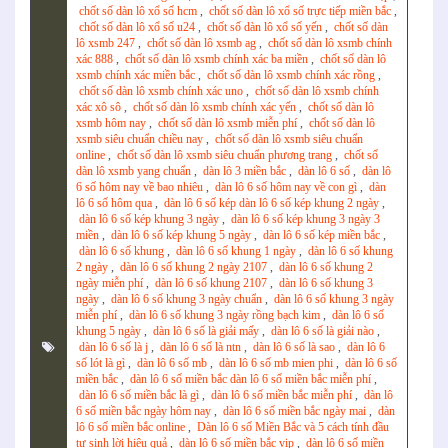
chốt số dàn lô xổ số hcm
,
chốt số dàn lô xổ số trực tiếp miền bắc
,
chốt số dàn lô xổ số u24
,
chốt số dàn lô xổ số yến
,
chốt số dàn
lô xsmb 247
,
chốt số dàn lô xsmb ag
,
chốt số dàn lô xsmb chính
xác 888
,
chốt số dàn lô xsmb chính xác ba miền
,
chốt số dàn lô
xsmb chính xác miền bắc
,
chốt số dàn lô xsmb chính xác rồng
,
chốt số dàn lô xsmb chính xác uno
,
chốt số dàn lô xsmb chính
xác xô sô
,
chốt số dàn lô xsmb chính xác yến
,
chốt số dàn lô
xsmb hôm nay
,
chốt số dàn lô xsmb miễn phí
,
chốt số dàn lô
xsmb siêu chuẩn chiều nay
,
chốt số dàn lô xsmb siêu chuẩn
online
,
chốt số dàn lô xsmb siêu chuẩn phương trang
,
chốt số
dàn lô xsmb yang chuẩn
,
dàn lô 3 miền bắc
,
dàn lô 6 số
,
dàn lô
6 số hôm nay về bao nhiêu
,
dàn lô 6 số hôm nay về con gì
,
dàn
lô 6 số hôm qua
,
dàn lô 6 số kép dàn lô 6 số kép khung 2 ngày
,
dàn lô 6 số kép khung 3 ngày
,
dàn lô 6 số kép khung 3 ngày 3
miền
,
dàn lô 6 số kép khung 5 ngày
,
dàn lô 6 số kép miền bắc
,
dàn lô 6 số khung
,
dàn lô 6 số khung 1 ngày
,
dàn lô 6 số khung
2 ngày
,
dàn lô 6 số khung 2 ngày 2107
,
dàn lô 6 số khung 2
ngày miễn phí
,
dàn lô 6 số khung 2107
,
dàn lô 6 số khung 3
ngày
,
dàn lô 6 số khung 3 ngày chuẩn
,
dàn lô 6 số khung 3 ngày
miễn phí
,
dàn lô 6 số khung 3 ngày rồng bạch kim
,
dàn lô 6 số
khung 5 ngày
,
dàn lô 6 số là giải mấy
,
dàn lô 6 số là giải nào
,
dàn lô 6 số là j
,
dàn lô 6 số là ntn
,
dàn lô 6 số là sao
,
dàn lô 6
số lót là gì
,
dàn lô 6 số mb
,
dàn lô 6 số mb mien phi
,
dàn lô 6 số
miền bắc
,
dàn lô 6 số miền bắc dàn lô 6 số miền bắc miễn phí
,
dàn lô 6 số miền bắc là gì
,
dàn lô 6 số miền bắc miễn phí
,
dàn lô
6 số miền bắc ngày hôm nay
,
dàn lô 6 số miền bắc ngày mai
,
dàn
lô 6 số miền bắc online
,
Dàn lô 6 số Miền Bắc và 5 cách tính đầu
tư sinh lời hiệu quả
,
dàn lô 6 số miền bắc vip
,
dàn lô 6 số miền