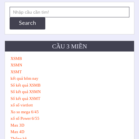
Search
CẦU 3 MIỀN
XSMB
XSMN
XSMT
kết quả hôm nay
Sổ kết quả XSMB
Sổ kết quả XSMN
Sổ kết quả XSMT
xổ số vietlott
Xo so mega 6/45
xổ số Power 6/55
Max 3D
Max 4D
Thống kê