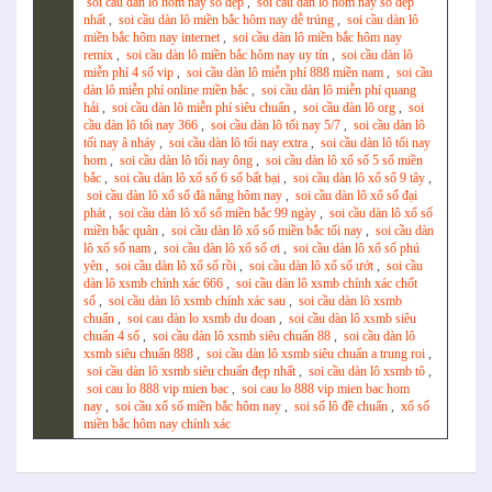
soi cầu dàn lô hôm nay số đẹp
,
soi cầu dàn lô hôm nay số đẹp
nhất
,
soi cầu dàn lô miền bắc hôm nay dễ trúng
,
soi cầu dàn lô
miền bắc hôm nay internet
,
soi cầu dàn lô miền bắc hôm nay
remix
,
soi cầu dàn lô miền bắc hôm nay uy tín
,
soi cầu dàn lô
miễn phí 4 số vip
,
soi cầu dàn lô miễn phí 888 miền nam
,
soi cầu
dàn lô miễn phí online miền bắc
,
soi cầu dàn lô miễn phí quang
hải
,
soi cầu dàn lô miễn phí siêu chuẩn
,
soi cầu dàn lô org
,
soi
cầu dàn lô tối nay 366
,
soi cầu dàn lô tối nay 5/7
,
soi cầu dàn lô
tối nay â nháy
,
soi cầu dàn lô tối nay extra
,
soi cầu dàn lô tối nay
hom
,
soi cầu dàn lô tối nay ông
,
soi cầu dàn lô xổ số 5 số miền
bắc
,
soi cầu dàn lô xổ số 6 số bất bại
,
soi cầu dàn lô xổ số 9 tây
,
soi cầu dàn lô xổ số đà nẵng hôm nay
,
soi cầu dàn lô xổ số đại
phát
,
soi cầu dàn lô xổ số miền bắc 99 ngày
,
soi cầu dàn lô xổ số
miền bắc quân
,
soi cầu dàn lô xổ số miền bắc tối nay
,
soi cầu dàn
lô xổ số nam
,
soi cầu dàn lô xổ số ơi
,
soi cầu dàn lô xổ số phú
yên
,
soi cầu dàn lô xổ số rồi
,
soi cầu dàn lô xổ số ướt
,
soi cầu
dàn lô xsmb chính xác 666
,
soi cầu dàn lô xsmb chính xác chốt
số
,
soi cầu dàn lô xsmb chính xác sau
,
soi cầu dàn lô xsmb
chuẩn
,
soi cau dàn lo xsmb du doan
,
soi cầu dàn lô xsmb siêu
chuẩn 4 số
,
soi cầu dàn lô xsmb siêu chuẩn 88
,
soi cầu dàn lô
xsmb siêu chuẩn 888
,
soi cầu dàn lô xsmb siêu chuẩn a trung roi
,
soi cầu dàn lô xsmb siêu chuẩn đẹp nhất
,
soi cầu dàn lô xsmb tô
,
soi cau lo 888 vip mien bac
,
soi cau lo 888 vip mien bac hom
nay
,
soi cầu xổ số miền bắc hôm nay
,
soi số lô đề chuẩn
,
xổ số
miền bắc hôm nay chính xác