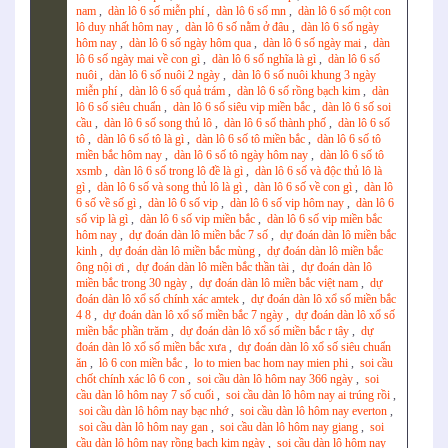
nam
,
dàn lô 6 số miễn phí
,
dàn lô 6 số mn
,
dàn lô 6 số một con
lô duy nhất hôm nay
,
dàn lô 6 số nằm ở đâu
,
dàn lô 6 số ngày
hôm nay
,
dàn lô 6 số ngày hôm qua
,
dàn lô 6 số ngày mai
,
dàn
lô 6 số ngày mai về con gì
,
dàn lô 6 số nghĩa là gì
,
dàn lô 6 số
nuôi
,
dàn lô 6 số nuôi 2 ngày
,
dàn lô 6 số nuôi khung 3 ngày
miễn phí
,
dàn lô 6 số quả trám
,
dàn lô 6 số rồng bạch kim
,
dàn
lô 6 số siêu chuẩn
,
dàn lô 6 số siêu vip miền bắc
,
dàn lô 6 số soi
cầu
,
dàn lô 6 số song thủ lô
,
dàn lô 6 số thành phố
,
dàn lô 6 số
tô
,
dàn lô 6 số tô là gì
,
dàn lô 6 số tô miền bắc
,
dàn lô 6 số tô
miền bắc hôm nay
,
dàn lô 6 số tô ngày hôm nay
,
dàn lô 6 số tô
xsmb
,
dàn lô 6 số trong lô đề là gì
,
dàn lô 6 số và độc thủ lô là
gì
,
dàn lô 6 số và song thủ lô là gì
,
dàn lô 6 số về con gì
,
dàn lô
6 số về số gì
,
dàn lô 6 số vip
,
dàn lô 6 số vip hôm nay
,
dàn lô 6
số vip là gì
,
dàn lô 6 số vip miền bắc
,
dàn lô 6 số vip miền bắc
hôm nay
,
dự đoán dàn lô miền bắc 7 số
,
dự đoán dàn lô miền bắc
kinh
,
dự đoán dàn lô miền bắc mùng
,
dự đoán dàn lô miền bắc
ông nội ơi
,
dự đoán dàn lô miền bắc thần tài
,
dự đoán dàn lô
miền bắc trong 30 ngày
,
dự đoán dàn lô miền bắc việt nam
,
dự
đoán dàn lô xổ số chính xác amtek
,
dự đoán dàn lô xổ số miền bắc
4 8
,
dự đoán dàn lô xổ số miền bắc 7 ngày
,
dự đoán dàn lô xổ số
miền bắc phần trăm
,
dự đoán dàn lô xổ số miền bắc r tây
,
dự
đoán dàn lô xổ số miền bắc xưa
,
dự đoán dàn lô xổ số siêu chuẩn
ăn
,
lô 6 con miền bắc
,
lo to mien bac hom nay mien phi
,
soi cầu
chốt chính xác lô 6 con
,
soi cầu dàn lô hôm nay 366 ngày
,
soi
cầu dàn lô hôm nay 7 số cuối
,
soi cầu dàn lô hôm nay ai trúng rồi
,
soi cầu dàn lô hôm nay bạc nhớ
,
soi cầu dàn lô hôm nay everton
,
soi cầu dàn lô hôm nay gan
,
soi cầu dàn lô hôm nay giang
,
soi
cầu dàn lô hôm nay rồng bạch kim ngày
,
soi cầu dàn lô hôm nay