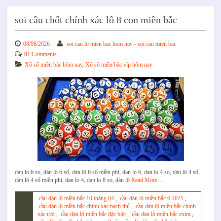
soi cầu chốt chính xác lô 8 con miền bắc
08/08/2026
soi cau lo mien bac hom nay - soi cau mien bac
91 Comments
Xổ số miền bắc hôm nay
,
Xổ số miền bắc víp hôm nay
dan lo 6 so, dàn lô 6 số, dàn lô 6 số miền phí, dan lo 6, dan lo 4 so, dàn lô 4 số,
dàn lô 4 số miền phí, dan lo 4, dan lo 8 so, dàn lô
Read More …
cầu dàn lô miền bắc 10 tháng 04
,
cầu dàn lô miền bắc 6 2021
,
cầu dàn lô miền bắc chính xác bạch thủ
,
cầu dàn lô miền bắc chính
xác ướt
,
cầu dàn lô miền bắc đặc biệt
,
cầu dàn lô miền bắc extra
,