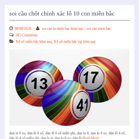
soi cầu chốt chính xác lô 10 con miền bắc
08/08/2026
soi cau lo mien bac hom nay - soi cau mien bac
185 Comments
Xổ số miền bắc hôm nay
,
Xổ số miền bắc víp hôm nay
dan lo 6 so, dàn lô 6 số, dàn lô 6 số miền phí, dan lo 6, dan lo 4 so, dàn lô 4 số,
dàn lô 4 số miền phí, dan lo 4, dan lo 8 so, dàn lô
Read More …