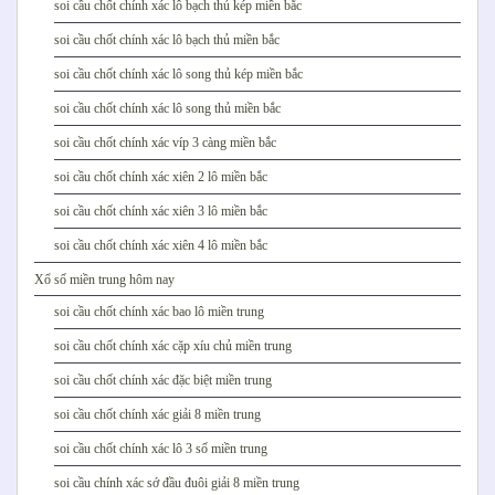
soi cầu chốt chính xác lô bạch thủ kép miền bắc
soi cầu chốt chính xác lô bạch thủ miền bắc
soi cầu chốt chính xác lô song thủ kép miền bắc
soi cầu chốt chính xác lô song thủ miền bắc
soi cầu chốt chính xác víp 3 càng miền bắc
soi cầu chốt chính xác xiên 2 lô miền bắc
soi cầu chốt chính xác xiên 3 lô miền bắc
soi cầu chốt chính xác xiên 4 lô miền bắc
Xổ số miền trung hôm nay
soi cầu chốt chính xác bao lô miền trung
soi cầu chốt chính xác cặp xíu chủ miền trung
soi cầu chốt chính xác đặc biệt miền trung
soi cầu chốt chính xác giải 8 miền trung
soi cầu chốt chính xác lô 3 số miền trung
soi cầu chính xác sớ đầu đuôi giải 8 miền trung