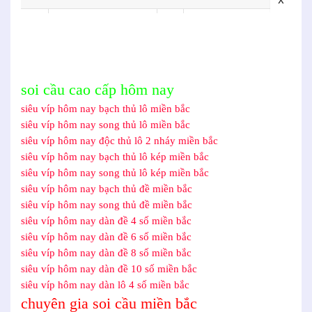
soi cầu cao cấp hôm nay
siêu víp hôm nay bạch thủ lô miền bắc
siêu víp hôm nay song thủ lô miền bắc
siêu víp hôm nay độc thủ lô 2 nháy miền bắc
siêu víp hôm nay bạch thủ lô kép miền bắc
siêu víp hôm nay song thủ lô kép miền bắc
siêu víp hôm nay bạch thủ đề miền bắc
siêu víp hôm nay song thủ đề miền bắc
siêu víp hôm nay dàn đề 4 số miền bắc
siêu víp hôm nay dàn đề 6 số miền bắc
siêu víp hôm nay dàn đề 8 số miền bắc
siêu víp hôm nay dàn đề 10 số miền bắc
siêu víp hôm nay dàn lô 4 số miền bắc
chuyên gia soi cầu miền bắc