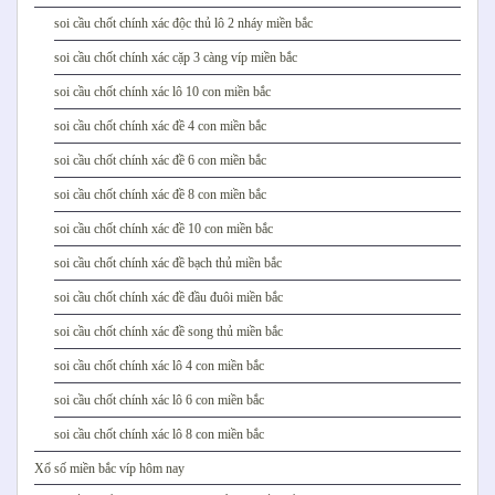
soi cầu chốt chính xác độc thủ lô 2 nháy miền bắc
soi cầu chốt chính xác cặp 3 càng víp miền bắc
soi cầu chốt chính xác lô 10 con miền bắc
soi cầu chốt chính xác đề 4 con miền bắc
soi cầu chốt chính xác đề 6 con miền bắc
soi cầu chốt chính xác đề 8 con miền bắc
soi cầu chốt chính xác đề 10 con miền bắc
soi cầu chốt chính xác đề bạch thủ miền bắc
soi cầu chốt chính xác đề đầu đuôi miền bắc
soi cầu chốt chính xác đề song thủ miền bắc
soi cầu chốt chính xác lô 4 con miền bắc
soi cầu chốt chính xác lô 6 con miền bắc
soi cầu chốt chính xác lô 8 con miền bắc
Xổ số miền bắc víp hôm nay