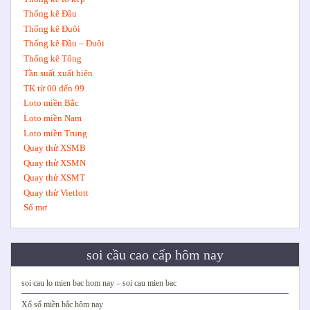
Thống kê Đầu
Thống kê Đuôi
Thống kê Đầu – Đuôi
Thống kê Tổng
Tần suất xuất hiện
TK từ 00 đến 99
Loto miền Bắc
Loto miền Nam
Loto miền Trung
Quay thử XSMB
Quay thử XSMN
Quay thử XSMT
Quay thử Vietlott
Sổ mơ
soi cầu cao cấp hôm nay
soi cau lo mien bac hom nay – soi cau mien bac
Xổ số miền bắc hôm nay