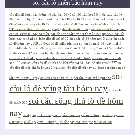
soi cầu lô miền bắc hôm nay
cầu dàn đề hôm nay thống kê
cầu dàn đề xổ số 100
cầu lô đề 3 miền easy
cầu lô
đề siêu vip php
cầu lô đề xsmb giải đặc biệt
cầu lô đề xổ số 3 miền hôm nay
cầu lô
đề xổ số chiều nay
cầu lô đề xổ số dàn
cầu số đề 3 miền 02
cầu số đề chính xác
9999
cầu số đề chính xác trong ngày
dàn đề xsmb tối nay
dàn đề xsmb tối nay anh
dàn đề xsmb tối nay ba miền
dàn đề xsmb tối nay bất tử miền bắc
dự đoán dàn đề
hôm nay ra số gì
dự đoán dàn đề xổ số 99
dự đoán số đề hôm nay 3 càng
dự đoán
số đề hôm nay 2888
dự đoán số đề miễn phí ông nội
dự đoán số đề ngày mai là
bao nhiêu
dự đoán số đề ngày mai tháp
dự đoán số đề tối nay 3 miền bắc
dự đoán
số đề tối nay dự đoán xổ
lập dàn đề miền bắc
quay số đề hôm nay
soi cầu dàn đề
chính xác 100 old
soi cầu dàn đề chính xác 100 phía trước
soi cầu dàn đề chính
xác 100 quả
soi cầu dàn đề chính xác 100 yên
soi cầu dàn đề siêu chuẩn 777
soi
cầu dàn đề siêu chuẩn khung 2 ngày
soi cầu dàn đề tối nay dự đoán
soi cầu dàn đề
soi
tối nay khung 2 ngày
soi cầu dàn đề xổ số 00
soi cầu lô đề miễn phí 888
cầu lô đề vũng tàu hôm nay
soi cầu lô
soi cầu sông thủ lô đề hôm
đề xsmb 365
nay
số đẹp ngày hôm nay lô đề
số đề hôm nay ở miền trung
số đề ngày mai
9 tháng 6
số đề ngày mai 9 tháng 7
số đề ngày mai theo giờ
xin số đề uae