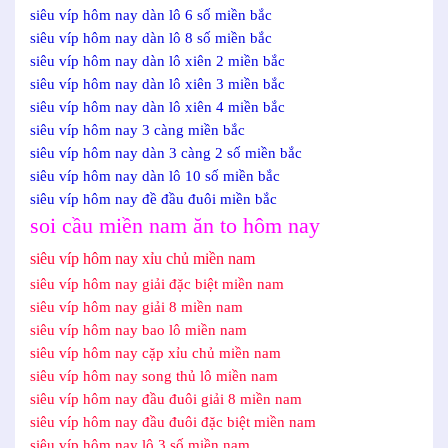
siêu víp hôm nay dàn lô 6 số miền bắc
siêu víp hôm nay dàn lô 8 số miền bắc
siêu víp hôm nay dàn lô xiên 2 miền bắc
siêu víp hôm nay dàn lô xiên 3 miền bắc
siêu víp hôm nay dàn lô xiên 4 miền bắc
siêu víp hôm nay 3 càng miền bắc
siêu víp hôm nay dàn 3 càng 2 số miền bắc
siêu víp hôm nay dàn lô 10 số miền bắc
siêu víp hôm nay đề đầu đuôi miền bắc
soi cầu miền nam ăn to hôm nay
siêu víp hôm nay xỉu chủ miền nam
siêu víp hôm nay giải đặc biệt miền nam
siêu víp hôm nay giải 8 miền nam
siêu víp hôm nay bao lô miền nam
siêu víp hôm nay cặp xỉu chủ miền nam
siêu víp hôm nay song thủ lô miền nam
siêu víp hôm nay đầu đuôi giải 8 miền nam
siêu víp hôm nay đầu đuôi đặc biệt miền nam
siêu víp hôm nay lô 3 số miền nam