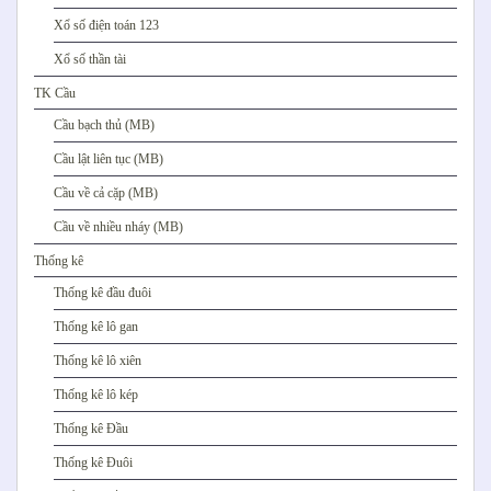
Xổ số điện toán 123
Xổ số thần tài
TK Cầu
Cầu bạch thủ (MB)
Cầu lật liên tục (MB)
Cầu về cả cặp (MB)
Cầu về nhiều nháy (MB)
Thống kê
Thống kê đầu đuôi
Thống kê lô gan
Thống kê lô xiên
Thống kê lô kép
Thống kê Đầu
Thống kê Đuôi