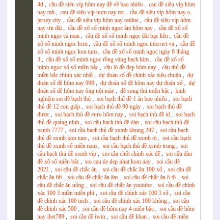
4d
,
cầu đề siêu víp hôm nay đề về bao nhiêu
,
cau đề siêu vip hôm
nay mb
,
cau đề siêu vip hom nay mt
,
cầu đề siêu víp hôm nay o
jersey city
,
cầu đề siêu víp hôm nay online
,
cầu đề siêu víp hôm
nay ưu đãi
,
cầu đề xổ số minh ngoc âm hôm nay
,
cầu đề xổ số
minh ngọc cà mau
,
cầu đề xổ số minh ngọc đài bạc liêu
,
cầu đề
xổ số minh ngoc hcm
,
cầu đề xổ số minh ngoc internet vn
,
cầu đề
xổ số minh ngọc kon tum
,
cầu đề xổ số minh ngọc ngày 8 tháng
3
,
cầu đề xổ số minh ngoc rồng vàng bạch kim
,
cầu đề xổ số
minh ngoc xổ số miền bắc
,
cầu lô đề đẹp hôm nay
,
cầu thủ đề
miền bắc chính xác nhất
,
dự đoán số đề chính xác siêu chuẩn
,
dự
đoán số đề hôm nay 999
,
dự đoán số đề hôm nay dự đoán xổ
,
dự
đoán số đề hôm nay ông nội mày
,
đề song thủ miền bắc
,
kinh
nghiệm soi đề bạch thủ
,
soi bạch thủ đề 1 ăn bao nhiêu
,
soi bạch
thủ đề 12 con giáp
,
soi bạch thủ đề 90 ngày
,
soi bạch thủ đề
được
,
soi bạch thủ đề euro hôm nay
,
soi bạch thủ đề id
,
soi bạch
thủ đề quảng ninh
,
soi cầu bạch thủ đề dàn
,
soi cầu bạch thủ đề
xsmb 7777
,
soi cầu bạch thủ đề xsmb khung 247
,
soi cầu bạch
thủ đề xsmb kon tum
,
soi cầu bạch thủ đề xsmb ơi
,
soi cầu bạch
thủ đề xsmb số miền nam
,
soi cầu bạch thủ đề xsmb trung
,
soi
cầu bạch thủ đề xsmb víp
,
soi cầu chốt chính xác đề
,
soi cầu dàn
đề xổ số miền bắc
,
soi cau de dep nhat hom nay
,
soi cầu đề
2021
,
soi cầu đề chắc ăn
,
soi cầu đề chắc ăn 100 xổ
,
soi cầu đề
chắc ăn 66
,
soi cầu đề chắc ăn âm
,
soi cầu đề chắc ăn ô tô
,
soi
cầu đề chắc ăn uống
,
soi cầu đề chắc ăn youtube
,
soi cầu đề chính
xác 100 3 miền miễn phí
,
soi cầu đề chính xác 100 3 số
,
soi cầu
đề chính xác 100 inch
,
soi cầu đề chính xác 100 không
,
soi cầu
đề chính xác 500
,
soi cầu đề hôm nay 4 miền bắc
,
soi cầu đề hôm
nay ibet789
,
soi cầu đề iwin
,
soi cầu đề khan
,
soi cầu đề miền