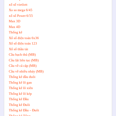
xổ số vietlott
Xo so mega 6/45
xổ số Power 6/55
Max 3D
Max 4D
Thống kê
Xổ số điện toán 6x36
Xổ số điện toán 123
Xổ số thần tài
Cầu bạch thủ (MB)
Cầu lật liên tục (MB)
Cầu về cả cặp (MB)
Cầu về nhiều nháy (MB)
Thống kê đầu đuôi
Thống kê lô gan
Thống kê lô xiên
Thống kê lô kép
Thống kê Đầu
Thống kê Đuôi
Thống kê Đầu – Đuôi
Thống kê Tổng