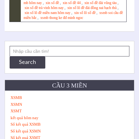
mb hôm nay
,
xin số đề
,
xin số đề 44
,
xin số đề đài vũng tàu
,
xin số đề trà vinh hôm nay
,
xin số lô đề đài đồng nai bạch thủ
,
xin số lô đề miền nam hôm nay
,
xin số lô số đề
,
xsmb soi cầu đề
miền bắc
,
xsmb thong ke đđ minh ngoc
Search
CẦU 3 MIỀN
XSMB
XSMN
XSMT
kết quả hôm nay
Sổ kết quả XSMB
Sổ kết quả XSMN
Sổ kết quả XSMT