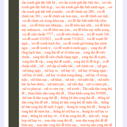
cầu xsmb giải đặc biệt bộ
,
soi cầu xsmb giải đặc biệt cho
,
soi cầu
xsmb giải đặc biệt là gì
,
soi cầu xsmb giải đặc biệt minh ngọc
,
soi
cầu xsmb giải đặc biệt youtube
,
soi đề chính xác 200
,
soi đề
chính xác 365
,
soi đề chính xác kon tum
,
soi đề chính xác tính
,
soi đề chính xác trung hôm nay
,
soi đề đặc biệt miền bắc hôm
nay
,
soi đề hôm nay ethiopia
,
soi đề hôm nay ielts
,
soi đề hôm
nay indonesia
,
soi đề hôm nay iran
,
soi đề hôm nay miền trung
,
soi đề siêu chuẩn 7777
,
soi đề siêu chuẩn ex
,
soi đề xsmb 336
,
soi đề xsmb 5/3/2021
,
soi đề xsmb 7/5/2022
,
soi đề xsmb 90
ngày
,
soi đề xsmb bach thu
,
soi đề xsmb giờ hoàng đạo minh
ngọc
,
soi đề xsmb tt
,
soi đề xsmb tt minh ngoc
,
song thủ đề
rồng bạch kim
,
song thủ đề sẽ về hôm nay
,
song thủ đề siêu
chuẩn
,
song thủ đề siêu chuẩn hàng ngày
,
song thủ đề tỉ phú
,
song thủ đề víp
,
song thủ đề xsmb
,
song thủ lô đề là gì
,
st đề
chuẩn nhất
,
stđ
,
stđ cặp số miền bắc
,
stđ chính xác
,
stđ gan
,
stđ hàng ngày
,
stđ hay ra
,
stđ hay về
,
stđ hay về hàng ngày
,
stđ hay về nhất
,
stđ hay ve nhat trong thang
,
stđ hay về trong
tuần
,
stđ hôm nay
,
stđ khan
,
stđ mb
,
stđ miền bắc
,
stđ miền
bắc ăn bao nhiêu
,
stđ mien phi
,
stđ siêu đẹp
,
stđ so mien phi
,
stđ so phat tai
,
stđ so sieu vip
,
stđ xsmb
,
Tần suất dàn song thủ
đề
,
tham khảo dàn song thủ đề
,
Tham khảo song thu XSMB
,
thế nào là dàn song thủ đề
,
thống kê dàn song thủ đề
,
thống kê
dàn song thủ đề mb
,
thống kê dàn song thủ đề miền bắc
,
thống
kê dàn song thủ đề nuôi 3 ngày
,
thong ke song thủ đề
,
thong ke
song thủ đề mien bac
,
thống kê stđ hay ra
,
thong ke stđ hay ra
nhat
,
thống kê stđ hay về
,
tỉ lệ ăn song thủ đề
,
tính stđ
,
tong
hop stđ hay ve
,
xem dàn song thủ đề
,
xem dàn song thủ đề đề
hôm nay
,
xem dàn song thủ đề hôm nay
,
xem kq dàn song thủ đề