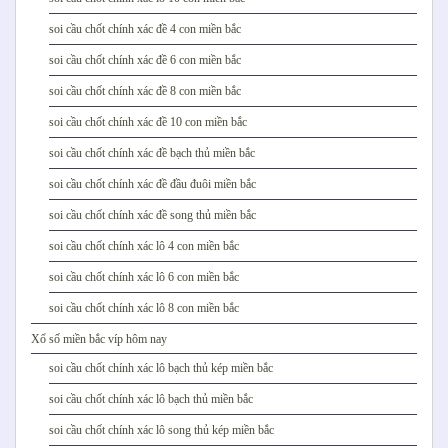
soi cầu chốt chính xác đề 4 con miền bắc
soi cầu chốt chính xác đề 6 con miền bắc
soi cầu chốt chính xác đề 8 con miền bắc
soi cầu chốt chính xác đề 10 con miền bắc
soi cầu chốt chính xác đề bạch thủ miền bắc
soi cầu chốt chính xác đề đầu đuôi miền bắc
soi cầu chốt chính xác đề song thủ miền bắc
soi cầu chốt chính xác lô 4 con miền bắc
soi cầu chốt chính xác lô 6 con miền bắc
soi cầu chốt chính xác lô 8 con miền bắc
Xổ số miền bắc víp hôm nay
soi cầu chốt chính xác lô bạch thủ kép miền bắc
soi cầu chốt chính xác lô bạch thủ miền bắc
soi cầu chốt chính xác lô song thủ kép miền bắc