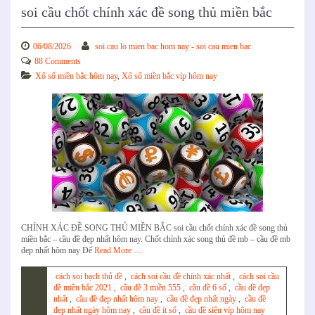
soi cầu chốt chính xác đề song thủ miền bắc
06/08/2026
soi cau lo mien bac hom nay - soi cau mien bac
88 Comments
Xổ số miền bắc hôm nay
,
Xổ số miền bắc víp hôm nay
CHÍNH XÁC ĐỀ SONG THỦ MIỀN BẮC soi cầu chốt chính xác đề song thủ
miền bắc – cầu đề đẹp nhất hôm nay. Chốt chính xác song thủ đề mb – cầu đề mb
đẹp nhất hôm nay Để
Read More …
cách soi bạch thủ đề
,
cách soi cầu đề chính xác nhất
,
cách soi cầu
đề miền bắc 2021
,
cầu đề 3 miền 555
,
cầu đề 6 số
,
cầu đề đẹp
nhất
,
cầu đề đẹp nhất hôm nay
,
cầu đề đẹp nhất ngày
,
cầu đề
đẹp nhất ngày hôm nay
,
cầu đề ít số
,
cầu đề siêu víp hôm nay