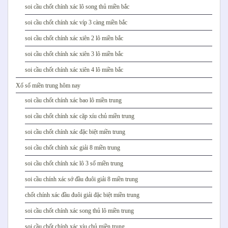
soi cầu chốt chính xác lô song thủ miền bắc
soi cầu chốt chính xác víp 3 càng miền bắc
soi cầu chốt chính xác xiên 2 lô miền bắc
soi cầu chốt chính xác xiên 3 lô miền bắc
soi cầu chốt chính xác xiên 4 lô miền bắc
Xổ số miền trung hôm nay
soi cầu chốt chính xác bao lô miền trung
soi cầu chốt chính xác cặp xíu chủ miền trung
soi cầu chốt chính xác đặc biệt miền trung
soi cầu chốt chính xác giải 8 miền trung
soi cầu chốt chính xác lô 3 số miền trung
soi cầu chính xác sớ đầu đuôi giải 8 miền trung
chốt chính xác đầu đuôi giải đặc biệt miền trung
soi cầu chốt chính xác song thủ lô miền trung
soi cầu chốt chính xác xíu chủ miền trung