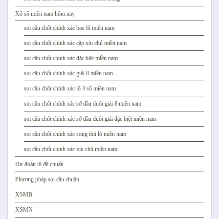
Xổ số miền nam hôm nay
soi cầu chốt chính xác bao lô miền nam
soi cầu chốt chính xác cặp xíu chủ miền nam
soi cầu chốt chính xác đặc biệt miền nam
soi cầu chốt chính xác giải 8 miền nam
soi cầu chốt chính xác lô 3 số miền nam
soi cầu chốt chính xác sớ đầu đuôi giải 8 miền nam
soi cầu chốt chính xác sớ đầu đuôi giải đặc biệt miền nam
soi cầu chốt chính xác song thủ lô miền nam
soi cầu chốt chính xác xíu chủ miền nam
Dự đoán lô đề chuẩn
Phương pháp soi cầu chuẩn
XSMB
XSMN