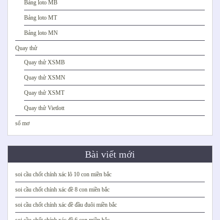
Bảng loto MB
Bảng loto MT
Bảng loto MN
Quay thử
Quay thử XSMB
Quay thử XSMN
Quay thử XSMT
Quay thử Vietlott
sổ mơ
Bài viết mới
soi cầu chốt chính xác lô 10 con miền bắc
soi cầu chốt chính xác đề 8 con miền bắc
soi cầu chốt chính xác đề đầu đuôi miền bắc