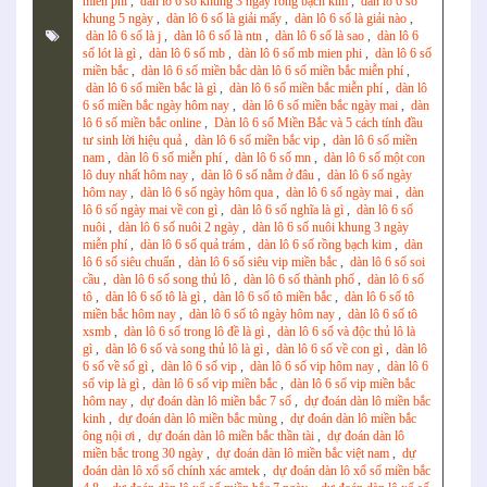
miễn phí
,
dàn lô 6 số khung 3 ngày rồng bạch kim
,
dàn lô 6 số
khung 5 ngày
,
dàn lô 6 số là giải mấy
,
dàn lô 6 số là giải nào
,
dàn lô 6 số là j
,
dàn lô 6 số là ntn
,
dàn lô 6 số là sao
,
dàn lô 6
số lót là gì
,
dàn lô 6 số mb
,
dàn lô 6 số mb mien phi
,
dàn lô 6 số
miền bắc
,
dàn lô 6 số miền bắc dàn lô 6 số miền bắc miễn phí
,
dàn lô 6 số miền bắc là gì
,
dàn lô 6 số miền bắc miễn phí
,
dàn lô
6 số miền bắc ngày hôm nay
,
dàn lô 6 số miền bắc ngày mai
,
dàn
lô 6 số miền bắc online
,
Dàn lô 6 số Miền Bắc và 5 cách tính đầu
tư sinh lời hiệu quả
,
dàn lô 6 số miền bắc vip
,
dàn lô 6 số miền
nam
,
dàn lô 6 số miễn phí
,
dàn lô 6 số mn
,
dàn lô 6 số một con
lô duy nhất hôm nay
,
dàn lô 6 số nằm ở đâu
,
dàn lô 6 số ngày
hôm nay
,
dàn lô 6 số ngày hôm qua
,
dàn lô 6 số ngày mai
,
dàn
lô 6 số ngày mai về con gì
,
dàn lô 6 số nghĩa là gì
,
dàn lô 6 số
nuôi
,
dàn lô 6 số nuôi 2 ngày
,
dàn lô 6 số nuôi khung 3 ngày
miễn phí
,
dàn lô 6 số quả trám
,
dàn lô 6 số rồng bạch kim
,
dàn
lô 6 số siêu chuẩn
,
dàn lô 6 số siêu vip miền bắc
,
dàn lô 6 số soi
cầu
,
dàn lô 6 số song thủ lô
,
dàn lô 6 số thành phố
,
dàn lô 6 số
tô
,
dàn lô 6 số tô là gì
,
dàn lô 6 số tô miền bắc
,
dàn lô 6 số tô
miền bắc hôm nay
,
dàn lô 6 số tô ngày hôm nay
,
dàn lô 6 số tô
xsmb
,
dàn lô 6 số trong lô đề là gì
,
dàn lô 6 số và độc thủ lô là
gì
,
dàn lô 6 số và song thủ lô là gì
,
dàn lô 6 số về con gì
,
dàn lô
6 số về số gì
,
dàn lô 6 số vip
,
dàn lô 6 số vip hôm nay
,
dàn lô 6
số vip là gì
,
dàn lô 6 số vip miền bắc
,
dàn lô 6 số vip miền bắc
hôm nay
,
dự đoán dàn lô miền bắc 7 số
,
dự đoán dàn lô miền bắc
kinh
,
dự đoán dàn lô miền bắc mùng
,
dự đoán dàn lô miền bắc
ông nội ơi
,
dự đoán dàn lô miền bắc thần tài
,
dự đoán dàn lô
miền bắc trong 30 ngày
,
dự đoán dàn lô miền bắc việt nam
,
dự
đoán dàn lô xổ số chính xác amtek
,
dự đoán dàn lô xổ số miền bắc