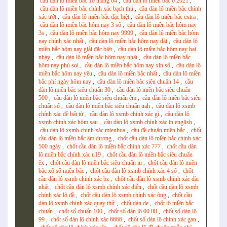
cầu dàn lô miền bắc 10 tháng 04
,
cầu dàn lô miền bắc 6 2021
,
cầu dàn lô miền bắc chính xác bạch thủ
,
cầu dàn lô miền bắc chính
xác ướt
,
cầu dàn lô miền bắc đặc biệt
,
cầu dàn lô miền bắc extra
,
cầu dàn lô miền bắc hôm nay 3 số
,
cầu dàn lô miền bắc hôm nay
3s
,
cầu dàn lô miền bắc hôm nay 9999
,
cầu dàn lô miền bắc hôm
nay chính xác nhất
,
cầu dàn lô miền bắc hôm nay dài
,
cầu dàn lô
miền bắc hôm nay giải đặc biệt
,
cầu dàn lô miền bắc hôm nay hai
nháy
,
cầu dàn lô miền bắc hôm nay nhật
,
cầu dàn lô miền bắc
hôm nay phú soi
,
cầu dàn lô miền bắc hôm nay xin số
,
cầu dàn lô
miền bắc hôm nay yêu
,
cầu dàn lô miền bắc nhất
,
cầu dàn lô miền
bắc phí ngày hôm nay
,
cầu dàn lô miền bắc siêu chuẩn 14
,
cầu
dàn lô miền bắc siêu chuẩn 30
,
cầu dàn lô miền bắc siêu chuẩn
500
,
cầu dàn lô miền bắc siêu chuẩn êm
,
cầu dàn lô miền bắc siêu
chuẩn số
,
cầu dàn lô miền bắc siêu chuẩn uah
,
cầu dàn lô xsmb
chính xác đề bất tử
,
cầu dàn lô xsmb chính xác gì
,
cầu dàn lô
xsmb chính xác hôm sau
,
cầu dàn lô xsmb chính xác in english
,
cầu dàn lô xsmb chính xác mienhua
,
cầu đề chuẩn miền bắc
,
chốt
cầu dàn lô miền bắc âm dương
,
chốt cầu dàn lô miền bắc chính xác
500 ngày
,
chốt cầu dàn lô miền bắc chính xác 777
,
chốt cầu dàn
lô miền bắc chính xác u19
,
chốt cầu dàn lô miền bắc siêu chuẩn
êx
,
chốt cầu dàn lô miền bắc siêu chuẩn in
,
chốt cầu dàn lô miền
bắc xổ số miền bắc
,
chốt cầu dàn lô xsmb chính xác 4 số
,
chốt
cầu dàn lô xsmb chính xác bz
,
chốt cầu dàn lô xsmb chính xác dài
nhất
,
chốt cầu dàn lô xsmb chính xác diễn
,
chốt cầu dàn lô xsmb
chính xác lô đề
,
chốt cầu dàn lô xsmb chính xác ông
,
chốt cầu
dàn lô xsmb chính xác quay thử
,
chốt dàn de
,
chốt lô miền bắc
chuẩn
,
chốt số chuẩn 100
,
chốt số dàn lô 00 00
,
chốt số dàn lô
99
,
chốt số dàn lô chính xác 6666
,
chốt số dàn lô chính xác gan
,