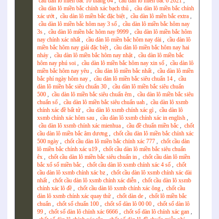
cầu dàn lô miền bắc 10 tháng 04
,
cầu dàn lô miền bắc 6 2021
,
cầu dàn lô miền bắc chính xác bạch thủ
,
cầu dàn lô miền bắc chính
xác ướt
,
cầu dàn lô miền bắc đặc biệt
,
cầu dàn lô miền bắc extra
,
cầu dàn lô miền bắc hôm nay 3 số
,
cầu dàn lô miền bắc hôm nay
3s
,
cầu dàn lô miền bắc hôm nay 9999
,
cầu dàn lô miền bắc hôm
nay chính xác nhất
,
cầu dàn lô miền bắc hôm nay dài
,
cầu dàn lô
miền bắc hôm nay giải đặc biệt
,
cầu dàn lô miền bắc hôm nay hai
nháy
,
cầu dàn lô miền bắc hôm nay nhật
,
cầu dàn lô miền bắc
hôm nay phú soi
,
cầu dàn lô miền bắc hôm nay xin số
,
cầu dàn lô
miền bắc hôm nay yêu
,
cầu dàn lô miền bắc nhất
,
cầu dàn lô miền
bắc phí ngày hôm nay
,
cầu dàn lô miền bắc siêu chuẩn 14
,
cầu
dàn lô miền bắc siêu chuẩn 30
,
cầu dàn lô miền bắc siêu chuẩn
500
,
cầu dàn lô miền bắc siêu chuẩn êm
,
cầu dàn lô miền bắc siêu
chuẩn số
,
cầu dàn lô miền bắc siêu chuẩn uah
,
cầu dàn lô xsmb
chính xác đề bất tử
,
cầu dàn lô xsmb chính xác gì
,
cầu dàn lô
xsmb chính xác hôm sau
,
cầu dàn lô xsmb chính xác in english
,
cầu dàn lô xsmb chính xác mienhua
,
cầu đề chuẩn miền bắc
,
chốt
cầu dàn lô miền bắc âm dương
,
chốt cầu dàn lô miền bắc chính xác
500 ngày
,
chốt cầu dàn lô miền bắc chính xác 777
,
chốt cầu dàn
lô miền bắc chính xác u19
,
chốt cầu dàn lô miền bắc siêu chuẩn
êx
,
chốt cầu dàn lô miền bắc siêu chuẩn in
,
chốt cầu dàn lô miền
bắc xổ số miền bắc
,
chốt cầu dàn lô xsmb chính xác 4 số
,
chốt
cầu dàn lô xsmb chính xác bz
,
chốt cầu dàn lô xsmb chính xác dài
nhất
,
chốt cầu dàn lô xsmb chính xác diễn
,
chốt cầu dàn lô xsmb
chính xác lô đề
,
chốt cầu dàn lô xsmb chính xác ông
,
chốt cầu
dàn lô xsmb chính xác quay thử
,
chốt dàn de
,
chốt lô miền bắc
chuẩn
,
chốt số chuẩn 100
,
chốt số dàn lô 00 00
,
chốt số dàn lô
99
,
chốt số dàn lô chính xác 6666
,
chốt số dàn lô chính xác gan
,