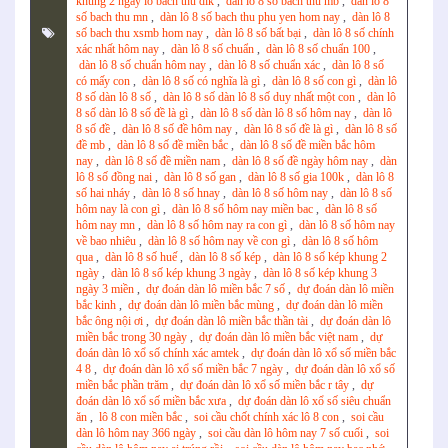
khung 2 ngay lo bach thu dlk
,
dàn lô 8 số bach thu mb
,
dàn lô 8
số bach thu mn
,
dàn lô 8 số bach thu phu yen hom nay
,
dàn lô 8
số bach thu xsmb hom nay
,
dàn lô 8 số bất bại
,
dàn lô 8 số chính
xác nhất hôm nay
,
dàn lô 8 số chuẩn
,
dàn lô 8 số chuẩn 100
,
dàn lô 8 số chuẩn hôm nay
,
dàn lô 8 số chuẩn xác
,
dàn lô 8 số
có mấy con
,
dàn lô 8 số có nghĩa là gì
,
dàn lô 8 số con gì
,
dàn lô
8 số dàn lô 8 số
,
dàn lô 8 số dàn lô 8 số duy nhất một con
,
dàn lô
8 số dàn lô 8 số đề là gì
,
dàn lô 8 số dàn lô 8 số hôm nay
,
dàn lô
8 số đề
,
dàn lô 8 số đề hôm nay
,
dàn lô 8 số đề là gì
,
dàn lô 8 số
đề mb
,
dàn lô 8 số đề miền bắc
,
dàn lô 8 số đề miền bắc hôm
nay
,
dàn lô 8 số đề miền nam
,
dàn lô 8 số đề ngày hôm nay
,
dàn
lô 8 số đồng nai
,
dàn lô 8 số gan
,
dàn lô 8 số gia 100k
,
dàn lô 8
số hai nháy
,
dàn lô 8 số hnay
,
dàn lô 8 số hôm nay
,
dàn lô 8 số
hôm nay là con gì
,
dàn lô 8 số hôm nay miền bac
,
dàn lô 8 số
hôm nay mn
,
dàn lô 8 số hôm nay ra con gì
,
dàn lô 8 số hôm nay
về bao nhiêu
,
dàn lô 8 số hôm nay về con gì
,
dàn lô 8 số hôm
qua
,
dàn lô 8 số huế
,
dàn lô 8 số kép
,
dàn lô 8 số kép khung 2
ngày
,
dàn lô 8 số kép khung 3 ngày
,
dàn lô 8 số kép khung 3
ngày 3 miền
,
dự đoán dàn lô miền bắc 7 số
,
dự đoán dàn lô miền
bắc kinh
,
dự đoán dàn lô miền bắc mùng
,
dự đoán dàn lô miền
bắc ông nội ơi
,
dự đoán dàn lô miền bắc thần tài
,
dự đoán dàn lô
miền bắc trong 30 ngày
,
dự đoán dàn lô miền bắc việt nam
,
dự
đoán dàn lô xổ số chính xác amtek
,
dự đoán dàn lô xổ số miền bắc
4 8
,
dự đoán dàn lô xổ số miền bắc 7 ngày
,
dự đoán dàn lô xổ số
miền bắc phần trăm
,
dự đoán dàn lô xổ số miền bắc r tây
,
dự
đoán dàn lô xổ số miền bắc xưa
,
dự đoán dàn lô xổ số siêu chuẩn
ăn
,
lô 8 con miền bắc
,
soi cầu chốt chính xác lô 8 con
,
soi cầu
dàn lô hôm nay 366 ngày
,
soi cầu dàn lô hôm nay 7 số cuối
,
soi