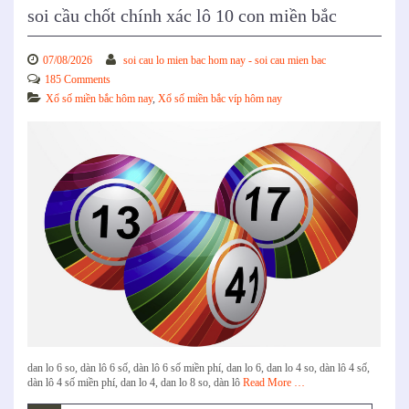
soi cầu chốt chính xác lô 10 con miền bắc
07/08/2026
soi cau lo mien bac hom nay - soi cau mien bac
185 Comments
Xổ số miền bắc hôm nay
,
Xổ số miền bắc víp hôm nay
dan lo 6 so, dàn lô 6 số, dàn lô 6 số miền phí, dan lo 6, dan lo 4 so, dàn lô 4 số,
dàn lô 4 số miền phí, dan lo 4, dan lo 8 so, dàn lô
Read More …