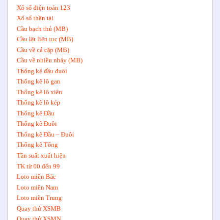
Xổ số điện toán 123
Xổ số thần tài
Cầu bạch thủ (MB)
Cầu lật liên tục (MB)
Cầu về cả cặp (MB)
Cầu về nhiều nháy (MB)
Thống kê đầu đuôi
Thống kê lô gan
Thống kê lô xiên
Thống kê lô kép
Thống kê Đầu
Thống kê Đuôi
Thống kê Đầu – Đuôi
Thống kê Tổng
Tần suất xuất hiện
TK từ 00 đến 99
Loto miền Bắc
Loto miền Nam
Loto miền Trung
Quay thử XSMB
Quay thử XSMN