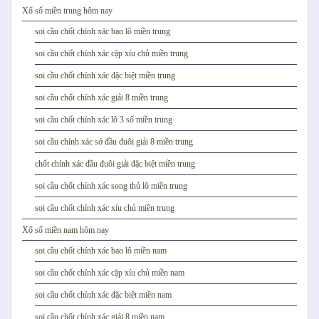
Xổ số miền trung hôm nay
soi cầu chốt chính xác bao lô miền trung
soi cầu chốt chính xác cặp xíu chủ miền trung
soi cầu chốt chính xác đặc biệt miền trung
soi cầu chốt chính xác giải 8 miền trung
soi cầu chốt chính xác lô 3 số miền trung
soi cầu chính xác sớ đầu đuôi giải 8 miền trung
chốt chính xác đầu đuôi giải đặc biệt miền trung
soi cầu chốt chính xác song thủ lô miền trung
soi cầu chốt chính xác xíu chủ miền trung
Xổ số miền nam hôm nay
soi cầu chốt chính xác bao lô miền nam
soi cầu chốt chính xác cặp xíu chủ miền nam
soi cầu chốt chính xác đặc biệt miền nam
soi cầu chốt chính xác giải 8 miền nam