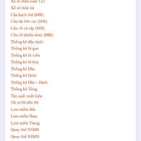
Xổ số điện toán 123
Xổ số thần tài
Cầu bạch thủ (MB)
Cầu lật liên tục (MB)
Cầu về cả cặp (MB)
Cầu về nhiều nháy (MB)
Thống kê đầu đuôi
Thống kê lô gan
Thống kê lô xiên
Thống kê lô kép
Thống kê Đầu
Thống kê Đuôi
Thống kê Đầu – Đuôi
Thống kê Tổng
Tần suất xuất hiện
TK từ 00 đến 99
Loto miền Bắc
Loto miền Nam
Loto miền Trung
Quay thử XSMB
Quay thử XSMN