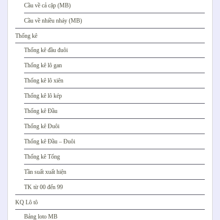
Cầu về cả cặp (MB)
Cầu về nhiều nháy (MB)
Thống kê
Thống kê đầu đuôi
Thống kê lô gan
Thống kê lô xiên
Thống kê lô kép
Thống kê Đầu
Thống kê Đuôi
Thống kê Đầu – Đuôi
Thống kê Tổng
Tần suất xuất hiện
TK từ 00 đến 99
KQ Lô tô
Bảng loto MB