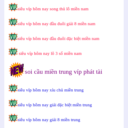
siêu víp hôm nay song thủ lô miền nam
siêu víp hôm nay đầu đuôi giải 8 miền nam
siêu víp hôm nay đầu đuôi đặc biệt miền nam
siêu víp hôm nay lô 3 số miền nam
soi cầu miền trung víp phát tài
siêu víp hôm nay xỉu chủ miền trung
siêu víp hôm nay giải đặc biệt miền trung
siêu víp hôm nay giải 8 miền trung