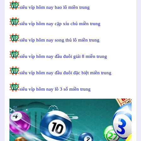
siêu víp hôm nay bao lô miền trung
siêu víp hôm nay cặp xỉu chủ miền trung
siêu víp hôm nay song thủ lô miền trung
siêu víp hôm nay đầu đuôi giải 8 miền trung
siêu víp hôm nay đầu đuôi đặc biệt miền trung
siêu víp hôm nay lô 3 số miền trung