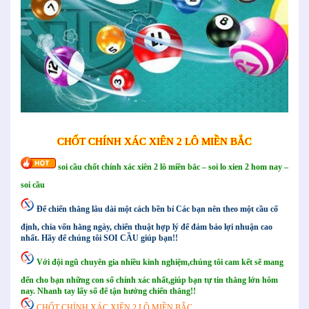
CHỐT CHÍNH XÁC XIÊN 2 LÔ MIỀN BẮC
soi cầu chốt chính xác xiên 2 lô miền bắc – soi lo xien 2 hom nay –
soi cầu
Để chiến thắng lâu dài một cách bền bỉ
Các bạn nên theo một cầu cố
định, chia vốn hằng ngày, chiến thuật hợp lý để đảm bảo lợi nhuận cao
nhất.
Hãy để chúng tôi SOI CẦU giúp bạn!!
Với đội ngũ chuyên gia nhiều kinh nghiệm,chúng tôi cam kết sẽ mang
đến cho bạn những con số chính xác nhất,giúp bạn tự tin thắng lớn hôm
nay. Nhanh tay lấy số để tận hưởng chiến thắng!!
CHỐT CHÍNH XÁC XIÊN 2 LÔ MIỀN BẮC