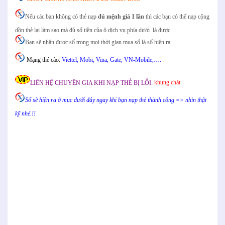
Nếu các bạn không có thẻ nạp
đủ mệnh giá 1 lần
thì các bạn có thể nạp cộng
dồn thẻ lại làm sao mà đủ số tiền của ô dịch vụ phía dưới
là được.
Bạn sẽ nhận được số trong mọi thời gian mua số là số hiện ra
Mạng thẻ cào:
Viettel, Mobi, Vina, Gate, VN-Mobile,….
LIÊN HỆ CHUYÊN GIA KHI NẠP THẺ BỊ LỖI:
khung chát
Số sẽ hiện ra ở mục dưới đây ngay khi bạn nạp thẻ thành công => nhìn thật
kỹ nhé.!!