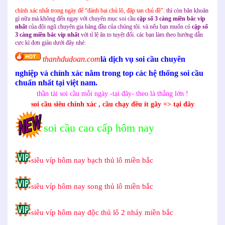
chính xác nhất trong ngày để “đánh bại chủ lô, đập tan chủ đề”.
thì còn băn khoăn
gì nữa mà không đến ngay với chuyên mục soi cầu
cặp số 3 càng miền bắc vip
nhất
của đội ngũ chuyên gia hàng đầu của chúng tôi. và nếu bạn muốn có
cặp số
3 càng miền bắc vip nhất
với tỉ lệ ăn to tuyệt đối. các bạn làm theo hướng dẫn
cực kì đơn giản dưới đây nhé
:
thanhdudoan.com
là dịch vụ soi cầu chuyên
nghiệp và chính xác nằm trong top các hệ thống soi cầu
chuẩn nhất tại việt nam.
thần tài soi cầu mỗi ngày -tại đây- theo là thắng lớn !
soi cầu siêu chính xác , cầu chạy đều ít gãy => tại đây
soi cầu cao cấp hôm nay
siêu víp hôm nay bạch thủ lô miền bắc
siêu víp hôm nay song thủ lô miền bắc
siêu víp hôm nay độc thủ lô 2 nháy miền bắc