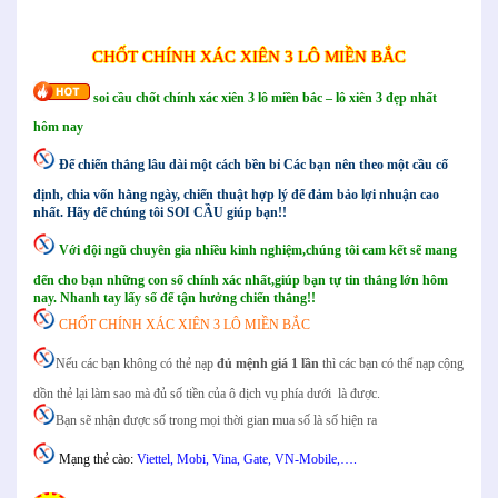
CHỐT CHÍNH XÁC XIÊN 3 LÔ MIỀN BẮC
soi cầu chốt chính xác xiên 3 lô miền bắc – lô xiên 3 đẹp nhất
hôm nay
Để chiến thắng lâu dài một cách bền bỉ
Các bạn nên theo một cầu cố
định, chia vốn hằng ngày, chiến thuật hợp lý để đảm bảo lợi nhuận cao
nhất.
Hãy để chúng tôi SOI CẦU giúp bạn!!
Với đội ngũ chuyên gia nhiều kinh nghiệm,chúng tôi cam kết sẽ mang
đến cho bạn những con số chính xác nhất,giúp bạn tự tin thắng lớn hôm
nay. Nhanh tay lấy số để tận hưởng chiến thắng!!
CHỐT CHÍNH XÁC XIÊN 3 LÔ MIỀN BẮC
Nếu các bạn không có thẻ nạp
đủ mệnh giá 1 lần
thì các bạn có thể nạp cộng
dồn thẻ lại làm sao mà đủ số tiền của ô dịch vụ phía dưới
là được.
Bạn sẽ nhận được số trong mọi thời gian mua số là số hiện ra
Mạng thẻ cào:
Viettel, Mobi, Vina, Gate, VN-Mobile,….