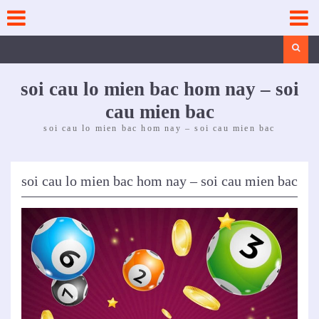
Skip
to
content
Search
soi cau lo mien bac hom nay – soi
cau mien bac
soi cau lo mien bac hom nay – soi cau mien bac
soi cau lo mien bac hom nay – soi cau mien bac