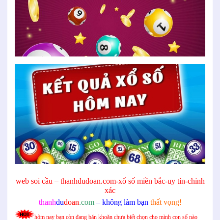
web soi cầu – thanhdudoan.com-xổ số miền bắc-uy tín-chính
xác
thanh
du
doan
.com
– không làm bạn
thất vọng!
hôm nay bạn còn đang băn khoăn chưa biết chọn cho mình con số nào