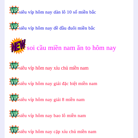
siêu víp hôm nay dàn lô 10 số miền bắc
siêu víp hôm nay đề đầu đuôi miền bắc
soi cầu miền nam ăn to hôm nay
siêu víp hôm nay xỉu chủ miền nam
siêu víp hôm nay giải đặc biệt miền nam
siêu víp hôm nay giải 8 miền nam
siêu víp hôm nay bao lô miền nam
siêu víp hôm nay cặp xỉu chủ miền nam