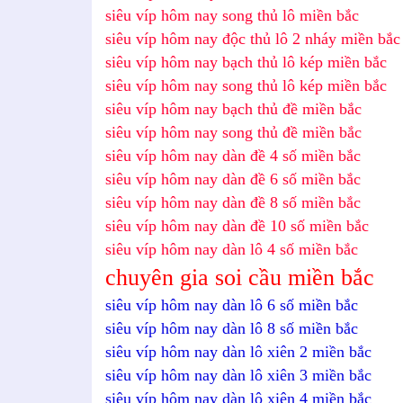
siêu víp hôm nay song thủ lô miền bắc
siêu víp hôm nay độc thủ lô 2 nháy miền bắc
siêu víp hôm nay bạch thủ lô kép miền bắc
siêu víp hôm nay song thủ lô kép miền bắc
siêu víp hôm nay bạch thủ đề miền bắc
siêu víp hôm nay song thủ đề miền bắc
siêu víp hôm nay dàn đề 4 số miền bắc
siêu víp hôm nay dàn đề 6 số miền bắc
siêu víp hôm nay dàn đề 8 số miền bắc
siêu víp hôm nay dàn đề 10 số miền bắc
siêu víp hôm nay dàn lô 4 số miền bắc
chuyên gia soi cầu miền bắc
siêu víp hôm nay dàn lô 6 số miền bắc
siêu víp hôm nay dàn lô 8 số miền bắc
siêu víp hôm nay dàn lô xiên 2 miền bắc
siêu víp hôm nay dàn lô xiên 3 miền bắc
siêu víp hôm nay dàn lô xiên 4 miền bắc