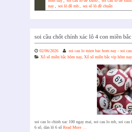
hom nay
,
soi cau lo de xsmb
,
soi cau lo de xs
nay
,
soi lô đề mb
,
soi số lô đề chuẩn
soi cầu chốt chính xác lô 4 con miền bắc
02/06/2026
soi cau lo mien bac hom nay - soi ca
Xổ số miền bắc hôm nay
,
Xổ số miền bắc víp hôm nay
soi cau lo chinh xac 100 ngay mai, soi cau lo mb, soi cau lo
6 số, dàn lô 6 số
Read More …