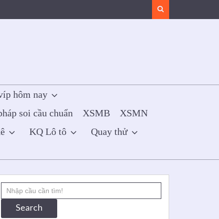
Search
víp hôm nay
háp soi cầu chuẩn
XSMB
XSMN
kê
KQ Lô tô
Quay thử
Search