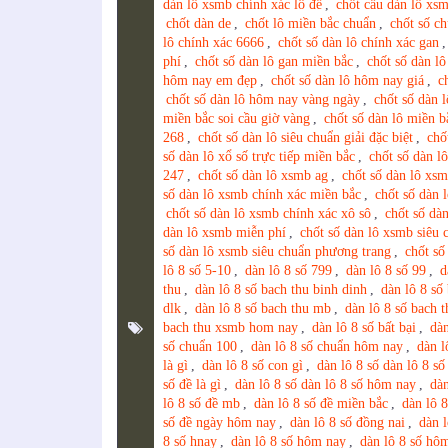
dàn lô xsmb chính xác lô đề
,
chốt cầu dàn lô xs
chốt dàn de
,
chốt lô miền bắc chuẩn
,
chốt số c
lô chính xác 6666
,
chốt số dàn lô chính xác gan
phí
,
chốt số dàn lô gan miền bắc
,
chốt số dàn l
hôm nay em đẹp
,
chốt số dàn lô hôm nay giá
,
c
chốt số dàn lô hôm nay vàng ngày
,
chốt số dàn l
miền bắc soi cầu giờ vàng
,
chốt số dàn lô miền b
268
,
chốt số dàn lô siêu chuẩn giải đặc biệt
,
chố
số dàn lô xổ số trực tiếp miền bắc
,
chốt số dàn l
247
,
chốt số dàn lô xsmb ag
,
chốt số dàn lô xs
số dàn lô xsmb chính xác miền bắc
,
chốt số dàn 
chốt số dàn lô xsmb chính xác xô sô
,
chốt số dà
dàn lô xsmb miễn phí
,
chốt số dàn lô xsmb siêu 
số dàn lô xsmb siêu chuẩn phương trang
,
chốt số
lô 8 số 5-10
,
dàn lô 8 số 799
,
dàn lô 8 số 99
,
d
thu
,
dàn lô 8 số bach thu binh dinh
,
dàn lô 8 số 
dlk
,
dàn lô 8 số bach thu mb
,
dàn lô 8 số bach 
bach thu xsmb hom nay
,
dàn lô 8 số bất bại
,
dàn
số chuẩn 100
,
dàn lô 8 số chuẩn hôm nay
,
dàn l
là gì
,
dàn lô 8 số con gì
,
dàn lô 8 số dàn lô 8 số
số đề là gì
,
dàn lô 8 số dàn lô 8 số hôm nay
,
dàn
lô 8 số đề mb
,
dàn lô 8 số đề miền bắc
,
dàn lô 
số đề ngày hôm nay
,
dàn lô 8 số đồng nai
,
dàn l
8 số hnay
,
dàn lô 8 số hôm nay
,
dàn lô 8 số hôm