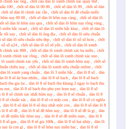
mb chính xác ông
,
chốt cầu dàn lô xsmb chính xác quay thử
,
huẩn 100
,
chốt số dàn lô 00 00
,
chốt số dàn lô 99
,
chốt số dàn
,
chốt số dàn lô chính xác rắn
,
chốt số dàn lô đề chuẩn miễn
ô hôm nay 00 00
,
chốt số dàn lô hôm nay càng
,
chốt số dàn lô
hốt số dàn lô hôm nay qua
,
chốt số dàn lô hôm nay rồng vàng
,
ô miền bắc israel
,
chốt số dàn lô miền bắc khai
,
chốt số dàn lô
ắc tối nay
,
chốt số dàn lô ông địa
,
chốt số dàn lô siêu chuẩn
t số dàn lô siêu chuẩn siêu đẹp
,
chốt số dàn lô xổ số hcm
,
chốt
ô xổ số u24
,
chốt số dàn lô xổ số yến
,
chốt số dàn lô xsmb
mb chính xác 888
,
chốt số dàn lô xsmb chính xác ba miền
,
chốt
lô xsmb chính xác rồng
,
chốt số dàn lô xsmb chính xác uno
,
n lô xsmb chính xác yến
,
chốt số dàn lô xsmb hôm nay
,
chốt số
chuẩn chiều nay
,
chốt số dàn lô xsmb siêu chuẩn online
,
chốt
 dàn lô xsmb yang chuẩn
,
dàn lô 3 miền bắc
,
dàn lô 8 số
,
dàn
àn lô 8 số ăn bao nhiêu
,
dàn lô 8 số bach
,
dàn lô 8 số bach
bach thu gia lai
,
dàn lô 8 số bach thu khung 2 ngay lo bach thu
thu mn
,
dàn lô 8 số bach thu phu yen hom nay
,
dàn lô 8 số
 lô 8 số chính xác nhất hôm nay
,
dàn lô 8 số chuẩn
,
dàn lô 8
ô 8 số chuẩn xác
,
dàn lô 8 số có mấy con
,
dàn lô 8 số có nghĩa
,
dàn lô 8 số dàn lô 8 số duy nhất một con
,
dàn lô 8 số dàn lô 8
 lô 8 số đề
,
dàn lô 8 số đề hôm nay
,
dàn lô 8 số đề là gì
,
dàn
8 số đề miền bắc hôm nay
,
dàn lô 8 số đề miền nam
,
dàn lô 8
ô 8 số gan
,
dàn lô 8 số gia 100k
,
dàn lô 8 số hai nháy
,
dàn lô
 nay là con gì
,
dàn lô 8 số hôm nay miền bac
,
dàn lô 8 số