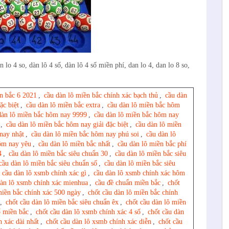
n lo 4 so, dàn lô 4 số, dàn lô 4 số miền phí, dan lo 4, dan lo 8 so,
n bắc 6 2021
,
cầu dàn lô miền bắc chính xác bạch thủ
,
cầu dàn
ặc biệt
,
cầu dàn lô miền bắc extra
,
cầu dàn lô miền bắc hôm
dàn lô miền bắc hôm nay 9999
,
cầu dàn lô miền bắc hôm nay
,
cầu dàn lô miền bắc hôm nay giải đặc biệt
,
cầu dàn lô miền
nay nhật
,
cầu dàn lô miền bắc hôm nay phú soi
,
cầu dàn lô
ôm nay yêu
,
cầu dàn lô miền bắc nhất
,
cầu dàn lô miền bắc phí
4
,
cầu dàn lô miền bắc siêu chuẩn 30
,
cầu dàn lô miền bắc siêu
cầu dàn lô miền bắc siêu chuẩn số
,
cầu dàn lô miền bắc siêu
,
cầu dàn lô xsmb chính xác gì
,
cầu dàn lô xsmb chính xác hôm
dàn lô xsmb chính xác mienhua
,
cầu đề chuẩn miền bắc
,
chốt
miền bắc chính xác 500 ngày
,
chốt cầu dàn lô miền bắc chính
,
chốt cầu dàn lô miền bắc siêu chuẩn êx
,
chốt cầu dàn lô miền
ố miền bắc
,
chốt cầu dàn lô xsmb chính xác 4 số
,
chốt cầu dàn
h xác dài nhất
,
chốt cầu dàn lô xsmb chính xác diễn
,
chốt cầu