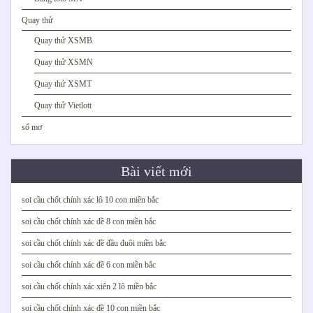
Quay thử
Quay thử XSMB
Quay thử XSMN
Quay thử XSMT
Quay thử Vietlott
sổ mơ
Bài viết mới
soi cầu chốt chính xác lô 10 con miền bắc
soi cầu chốt chính xác đề 8 con miền bắc
soi cầu chốt chính xác đề đầu đuôi miền bắc
soi cầu chốt chính xác đề 6 con miền bắc
soi cầu chốt chính xác xiên 2 lô miền bắc
soi cầu chốt chính xác đề 10 con miền bắc