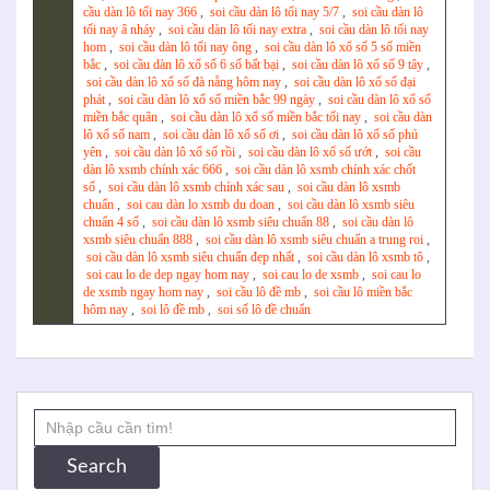
cầu dàn lô tối nay 366
,
soi cầu dàn lô tối nay 5/7
,
soi cầu dàn lô
tối nay â nháy
,
soi cầu dàn lô tối nay extra
,
soi cầu dàn lô tối nay
hom
,
soi cầu dàn lô tối nay ông
,
soi cầu dàn lô xổ số 5 số miền
bắc
,
soi cầu dàn lô xổ số 6 số bất bại
,
soi cầu dàn lô xổ số 9 tây
,
soi cầu dàn lô xổ số đà nẵng hôm nay
,
soi cầu dàn lô xổ số đại
phát
,
soi cầu dàn lô xổ số miền bắc 99 ngày
,
soi cầu dàn lô xổ số
miền bắc quân
,
soi cầu dàn lô xổ số miền bắc tối nay
,
soi cầu dàn
lô xổ số nam
,
soi cầu dàn lô xổ số ơi
,
soi cầu dàn lô xổ số phú
yên
,
soi cầu dàn lô xổ số rồi
,
soi cầu dàn lô xổ số ướt
,
soi cầu
dàn lô xsmb chính xác 666
,
soi cầu dàn lô xsmb chính xác chốt
số
,
soi cầu dàn lô xsmb chính xác sau
,
soi cầu dàn lô xsmb
chuẩn
,
soi cau dàn lo xsmb du doan
,
soi cầu dàn lô xsmb siêu
chuẩn 4 số
,
soi cầu dàn lô xsmb siêu chuẩn 88
,
soi cầu dàn lô
xsmb siêu chuẩn 888
,
soi cầu dàn lô xsmb siêu chuẩn a trung roi
,
soi cầu dàn lô xsmb siêu chuẩn đẹp nhất
,
soi cầu dàn lô xsmb tô
,
soi cau lo de dep ngay hom nay
,
soi cau lo de xsmb
,
soi cau lo
de xsmb ngay hom nay
,
soi cầu lô đề mb
,
soi cầu lô miền bắc
hôm nay
,
soi lô đề mb
,
soi số lô đề chuẩn
Search