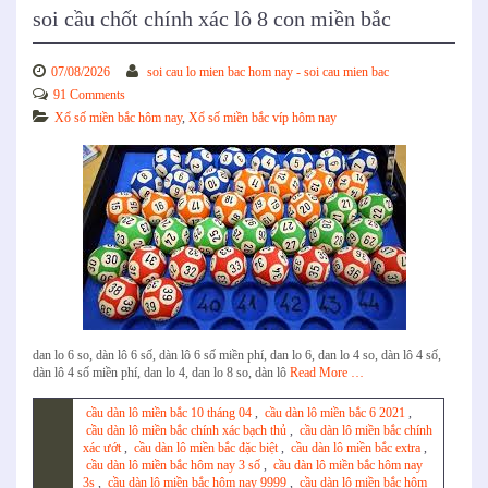
soi cầu chốt chính xác lô 8 con miền bắc
07/08/2026
soi cau lo mien bac hom nay - soi cau mien bac
91 Comments
Xổ số miền bắc hôm nay
,
Xổ số miền bắc víp hôm nay
dan lo 6 so, dàn lô 6 số, dàn lô 6 số miền phí, dan lo 6, dan lo 4 so, dàn lô 4 số,
dàn lô 4 số miền phí, dan lo 4, dan lo 8 so, dàn lô
Read More …
cầu dàn lô miền bắc 10 tháng 04
,
cầu dàn lô miền bắc 6 2021
,
cầu dàn lô miền bắc chính xác bạch thủ
,
cầu dàn lô miền bắc chính
xác ướt
,
cầu dàn lô miền bắc đặc biệt
,
cầu dàn lô miền bắc extra
,
cầu dàn lô miền bắc hôm nay 3 số
,
cầu dàn lô miền bắc hôm nay
3s
,
cầu dàn lô miền bắc hôm nay 9999
,
cầu dàn lô miền bắc hôm