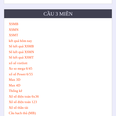
CẦU 3 MIỀN
XSMB
XSMN
XSMT
kết quả hôm nay
Sổ kết quả XSMB
Sổ kết quả XSMN
Sổ kết quả XSMT
xổ số vietlott
Xo so mega 6/45
xổ số Power 6/55
Max 3D
Max 4D
Thống kê
Xổ số điện toán 6x36
Xổ số điện toán 123
Xổ số thần tài
Cầu bạch thủ (MB)