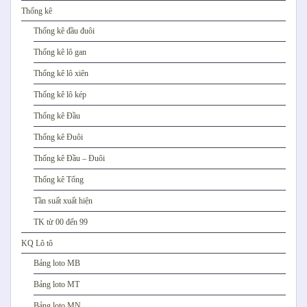
Thống kê
Thống kê đầu đuôi
Thống kê lô gan
Thống kê lô xiên
Thống kê lô kép
Thống kê Đầu
Thống kê Đuôi
Thống kê Đầu – Đuôi
Thống kê Tổng
Tần suất xuất hiện
TK từ 00 đến 99
KQ Lô tô
Bảng loto MB
Bảng loto MT
Bảng loto MN