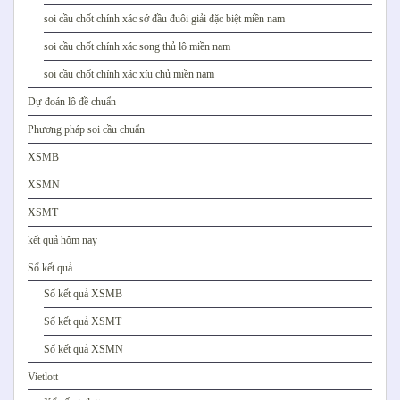
soi cầu chốt chính xác sớ đầu đuôi giải đặc biệt miền nam
soi cầu chốt chính xác song thủ lô miền nam
soi cầu chốt chính xác xíu chủ miền nam
Dự đoán lô đề chuẩn
Phương pháp soi cầu chuẩn
XSMB
XSMN
XSMT
kết quả hôm nay
Sổ kết quả
Sổ kết quả XSMB
Sổ kết quả XSMT
Sổ kết quả XSMN
Vietlott