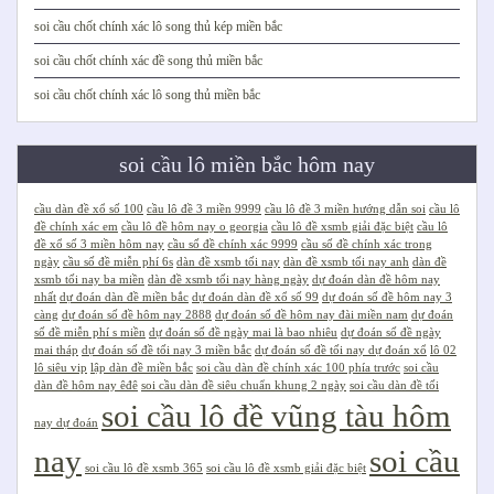
soi cầu chốt chính xác lô song thủ kép miền bắc
soi cầu chốt chính xác đề song thủ miền bắc
soi cầu chốt chính xác lô song thủ miền bắc
soi cầu lô miền bắc hôm nay
cầu dàn đề xổ số 100
cầu lô đề 3 miền 9999
cầu lô đề 3 miền hướng dẫn soi
cầu lô
đề chính xác em
cầu lô đề hôm nay o georgia
cầu lô đề xsmb giải đặc biệt
cầu lô
đề xổ số 3 miền hôm nay
cầu số đề chính xác 9999
cầu số đề chính xác trong
ngày
cầu số đề miễn phí 6s
dàn đề xsmb tối nay
dàn đề xsmb tối nay anh
dàn đề
xsmb tối nay ba miền
dàn đề xsmb tối nay hàng ngày
dự đoán dàn đề hôm nay
nhất
dự đoán dàn đề miền bắc
dự đoán dàn đề xổ số 99
dự đoán số đề hôm nay 3
càng
dự đoán số đề hôm nay 2888
dự đoán số đề hôm nay đài miền nam
dự đoán
số đề miễn phí s miền
dự đoán số đề ngày mai là bao nhiêu
dự đoán số đề ngày
mai tháp
dự đoán số đề tối nay 3 miền bắc
dự đoán số đề tối nay dự đoán xổ
lô 02
lô siêu vip
lập dàn đề miền bắc
soi cầu dàn đề chính xác 100 phía trước
soi cầu
dàn đề hôm nay êđê
soi cầu dàn đề siêu chuẩn khung 2 ngày
soi cầu dàn đề tối
soi cầu lô đề vũng tàu hôm
nay dự đoán
nay
soi cầu
soi cầu lô đề xsmb 365
soi cầu lô đề xsmb giải đặc biệt