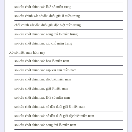
soi cầu chốt chính xác lô 3 số miền trung
soi cầu chính xác sớ đầu đuôi giải 8 miền trung
chốt chính xác đầu đuôi giải đặc biệt miền trung
soi cầu chốt chính xác song thủ lô miền trung
soi cầu chốt chính xác xíu chủ miền trung
Xổ số miền nam hôm nay
soi cầu chốt chính xác bao lô miền nam
soi cầu chốt chính xác cặp xíu chủ miền nam
soi cầu chốt chính xác đặc biệt miền nam
soi cầu chốt chính xác giải 8 miền nam
soi cầu chốt chính xác lô 3 số miền nam
soi cầu chốt chính xác sớ đầu đuôi giải 8 miền nam
soi cầu chốt chính xác sớ đầu đuôi giải đặc biệt miền nam
soi cầu chốt chính xác song thủ lô miền nam