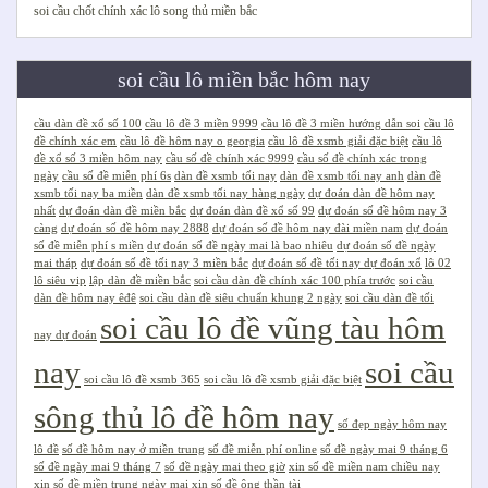
soi cầu chốt chính xác lô song thủ miền bắc
soi cầu lô miền bắc hôm nay
cầu dàn đề xổ số 100
cầu lô đề 3 miền 9999
cầu lô đề 3 miền hướng dẫn soi
cầu lô
đề chính xác em
cầu lô đề hôm nay o georgia
cầu lô đề xsmb giải đặc biệt
cầu lô
đề xổ số 3 miền hôm nay
cầu số đề chính xác 9999
cầu số đề chính xác trong
ngày
cầu số đề miễn phí 6s
dàn đề xsmb tối nay
dàn đề xsmb tối nay anh
dàn đề
xsmb tối nay ba miền
dàn đề xsmb tối nay hàng ngày
dự đoán dàn đề hôm nay
nhất
dự đoán dàn đề miền bắc
dự đoán dàn đề xổ số 99
dự đoán số đề hôm nay 3
càng
dự đoán số đề hôm nay 2888
dự đoán số đề hôm nay đài miền nam
dự đoán
số đề miễn phí s miền
dự đoán số đề ngày mai là bao nhiêu
dự đoán số đề ngày
mai tháp
dự đoán số đề tối nay 3 miền bắc
dự đoán số đề tối nay dự đoán xổ
lô 02
lô siêu vip
lập dàn đề miền bắc
soi cầu dàn đề chính xác 100 phía trước
soi cầu
dàn đề hôm nay êđê
soi cầu dàn đề siêu chuẩn khung 2 ngày
soi cầu dàn đề tối
soi cầu lô đề vũng tàu hôm
nay dự đoán
nay
soi cầu
soi cầu lô đề xsmb 365
soi cầu lô đề xsmb giải đặc biệt
sông thủ lô đề hôm nay
số đẹp ngày hôm nay
lô đề
số đề hôm nay ở miền trung
số đề miễn phí online
số đề ngày mai 9 tháng 6
số đề ngày mai 9 tháng 7
số đề ngày mai theo giờ
xin số đề miền nam chiều nay
xin số đề miền trung ngày mai
xin số đề ông thần tài