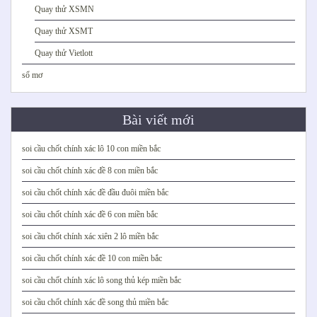
Quay thử XSMN
Quay thử XSMT
Quay thử Vietlott
sổ mơ
Bài viết mới
soi cầu chốt chính xác lô 10 con miền bắc
soi cầu chốt chính xác đề 8 con miền bắc
soi cầu chốt chính xác đề đầu đuôi miền bắc
soi cầu chốt chính xác đề 6 con miền bắc
soi cầu chốt chính xác xiên 2 lô miền bắc
soi cầu chốt chính xác đề 10 con miền bắc
soi cầu chốt chính xác lô song thủ kép miền bắc
soi cầu chốt chính xác đề song thủ miền bắc