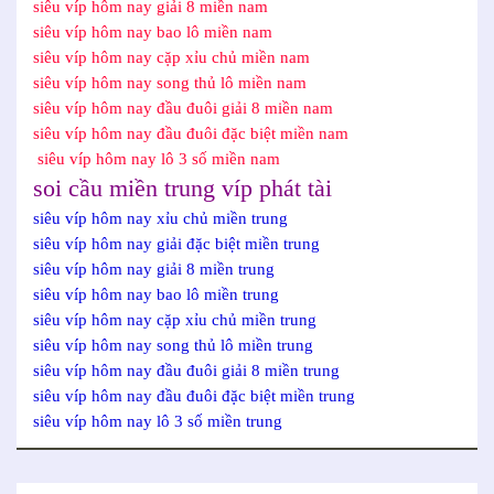
siêu víp hôm nay giải 8 miền nam
siêu víp hôm nay bao lô miền nam
siêu víp hôm nay cặp xỉu chủ miền nam
siêu víp hôm nay song thủ lô miền nam
siêu víp hôm nay đầu đuôi giải 8 miền nam
siêu víp hôm nay đầu đuôi đặc biệt miền nam
siêu víp hôm nay lô 3 số miền nam
soi cầu miền trung víp phát tài
siêu víp hôm nay xỉu chủ miền trung
siêu víp hôm nay giải đặc biệt miền trung
siêu víp hôm nay giải 8 miền trung
siêu víp hôm nay bao lô miền trung
siêu víp hôm nay cặp xỉu chủ miền trung
siêu víp hôm nay song thủ lô miền trung
siêu víp hôm nay đầu đuôi giải 8 miền trung
siêu víp hôm nay đầu đuôi đặc biệt miền trung
siêu víp hôm nay lô 3 số miền trung