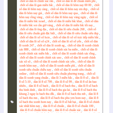
chốt số dàn lô chính xác rắn
,
chốt số dàn lô đề chuẩn miễn phí
,
chốt số dàn lô gan miền bắc
,
chốt số dàn lô hôm nay 00 00
,
chốt
số dàn lô hôm nay càng
,
chốt số dàn lô hôm nay em đẹp
,
chốt số
dàn lô hôm nay giá
,
chốt số dàn lô hôm nay qua
,
chốt số dàn lô
hôm nay rồng vàng
,
chốt số dàn lô hôm nay vàng ngày
,
chốt số
dàn lô miền bắc israel
,
chốt số dàn lô miền bắc khai
,
chốt số dàn
lô miền bắc soi cầu giờ vàng
,
chốt số dàn lô miền bắc tối nay
,
chốt số dàn lô ông địa
,
chốt số dàn lô siêu chuẩn 268
,
chốt số
dàn lô siêu chuẩn giải đặc biệt
,
chốt số dàn lô siêu chuẩn siêu đẹp
,
chốt số dàn lô xổ số hcm
,
chốt số dàn lô xổ số trực tiếp miền bắc
,
chốt số dàn lô xổ số u24
,
chốt số dàn lô xổ số yến
,
chốt số dàn
lô xsmb 247
,
chốt số dàn lô xsmb ag
,
chốt số dàn lô xsmb chính
xác 888
,
chốt số dàn lô xsmb chính xác ba miền
,
chốt số dàn lô
xsmb chính xác miền bắc
,
chốt số dàn lô xsmb chính xác rồng
,
chốt số dàn lô xsmb chính xác uno
,
chốt số dàn lô xsmb chính
xác xô sô
,
chốt số dàn lô xsmb chính xác yến
,
chốt số dàn lô
xsmb hôm nay
,
chốt số dàn lô xsmb miễn phí
,
chốt số dàn lô
xsmb siêu chuẩn chiều nay
,
chốt số dàn lô xsmb siêu chuẩn
online
,
chốt số dàn lô xsmb siêu chuẩn phương trang
,
chốt số
dàn lô xsmb yang chuẩn
,
dàn lô 3 miền bắc
,
dàn lô 8 số
,
dàn lô
8 số 5-10
,
dàn lô 8 số 799
,
dàn lô 8 số 99
,
dàn lô 8 số ăn bao
nhiêu
,
dàn lô 8 số bach
,
dàn lô 8 số bach thu
,
dàn lô 8 số bach
thu binh dinh
,
dàn lô 8 số bach thu gia lai
,
dàn lô 8 số bach thu
khung 2 ngay lo bach thu dlk
,
dàn lô 8 số bach thu mb
,
dàn lô 8
số bach thu mn
,
dàn lô 8 số bach thu phu yen hom nay
,
dàn lô 8
số bach thu xsmb hom nay
,
dàn lô 8 số bất bại
,
dàn lô 8 số chính
xác nhất hôm nay
,
dàn lô 8 số chuẩn
,
dàn lô 8 số chuẩn 100
,
dàn lô 8 số chuẩn hôm nay
,
dàn lô 8 số chuẩn xác
,
dàn lô 8 số