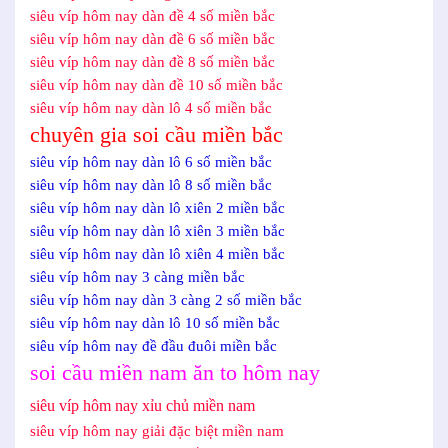
siêu víp hôm nay dàn đề 4 số miền bắc
siêu víp hôm nay dàn đề 6 số miền bắc
siêu víp hôm nay dàn đề 8 số miền bắc
siêu víp hôm nay dàn đề 10 số miền bắc
siêu víp hôm nay dàn lô 4 số miền bắc
chuyên gia soi cầu miền bắc
siêu víp hôm nay dàn lô 6 số miền bắc
siêu víp hôm nay dàn lô 8 số miền bắc
siêu víp hôm nay dàn lô xiên 2 miền bắc
siêu víp hôm nay dàn lô xiên 3 miền bắc
siêu víp hôm nay dàn lô xiên 4 miền bắc
siêu víp hôm nay 3 càng miền bắc
siêu víp hôm nay dàn 3 càng 2 số miền bắc
siêu víp hôm nay dàn lô 10 số miền bắc
siêu víp hôm nay đề đầu đuôi miền bắc
soi cầu miền nam ăn to hôm nay
siêu víp hôm nay xỉu chủ miền nam
siêu víp hôm nay giải đặc biệt miền nam