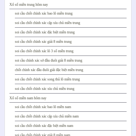
Xổ số miền trung hôm nay
soi cầu chốt chính xác bao lô miền trung
soi cầu chốt chính xác cặp xíu chủ miền trung
soi cầu chốt chính xác đặc biệt miền trung
soi cầu chốt chính xác giải 8 miền trung
soi cầu chốt chính xác lô 3 số miền trung
soi cầu chính xác sớ đầu đuôi giải 8 miền trung
chốt chính xác đầu đuôi giải đặc biệt miền trung
soi cầu chốt chính xác song thủ lô miền trung
soi cầu chốt chính xác xíu chủ miền trung
Xổ số miền nam hôm nay
soi cầu chốt chính xác bao lô miền nam
soi cầu chốt chính xác cặp xíu chủ miền nam
soi cầu chốt chính xác đặc biệt miền nam
soi cầu chốt chính xác giải 8 miền nam