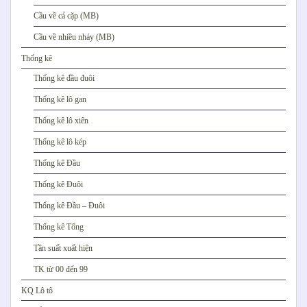
Cầu về cả cặp (MB)
Cầu về nhiều nháy (MB)
Thống kê
Thống kê đầu đuôi
Thống kê lô gan
Thống kê lô xiên
Thống kê lô kép
Thống kê Đầu
Thống kê Đuôi
Thống kê Đầu – Đuôi
Thống kê Tổng
Tần suất xuất hiện
TK từ 00 đến 99
KQ Lô tô