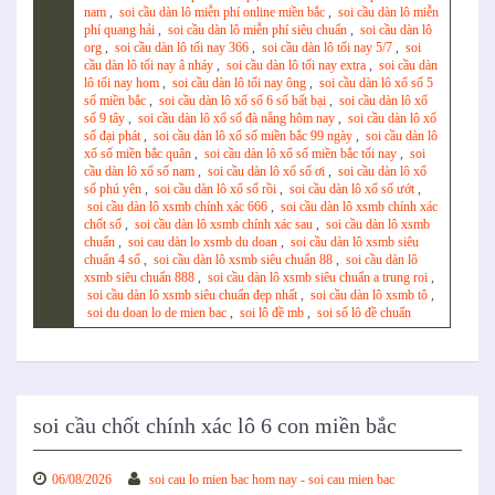
nam
,
soi cầu dàn lô miễn phí online miền bắc
,
soi cầu dàn lô miễn
phí quang hải
,
soi cầu dàn lô miễn phí siêu chuẩn
,
soi cầu dàn lô
org
,
soi cầu dàn lô tối nay 366
,
soi cầu dàn lô tối nay 5/7
,
soi
cầu dàn lô tối nay â nháy
,
soi cầu dàn lô tối nay extra
,
soi cầu dàn
lô tối nay hom
,
soi cầu dàn lô tối nay ông
,
soi cầu dàn lô xổ số 5
số miền bắc
,
soi cầu dàn lô xổ số 6 số bất bại
,
soi cầu dàn lô xổ
số 9 tây
,
soi cầu dàn lô xổ số đà nẵng hôm nay
,
soi cầu dàn lô xổ
số đại phát
,
soi cầu dàn lô xổ số miền bắc 99 ngày
,
soi cầu dàn lô
xổ số miền bắc quân
,
soi cầu dàn lô xổ số miền bắc tối nay
,
soi
cầu dàn lô xổ số nam
,
soi cầu dàn lô xổ số ơi
,
soi cầu dàn lô xổ
số phú yên
,
soi cầu dàn lô xổ số rồi
,
soi cầu dàn lô xổ số ướt
,
soi cầu dàn lô xsmb chính xác 666
,
soi cầu dàn lô xsmb chính xác
chốt số
,
soi cầu dàn lô xsmb chính xác sau
,
soi cầu dàn lô xsmb
chuẩn
,
soi cau dàn lo xsmb du doan
,
soi cầu dàn lô xsmb siêu
chuẩn 4 số
,
soi cầu dàn lô xsmb siêu chuẩn 88
,
soi cầu dàn lô
xsmb siêu chuẩn 888
,
soi cầu dàn lô xsmb siêu chuẩn a trung roi
,
soi cầu dàn lô xsmb siêu chuẩn đẹp nhất
,
soi cầu dàn lô xsmb tô
,
soi du doan lo de mien bac
,
soi lô đề mb
,
soi số lô đề chuẩn
soi cầu chốt chính xác lô 6 con miền bắc
06/08/2026
soi cau lo mien bac hom nay - soi cau mien bac