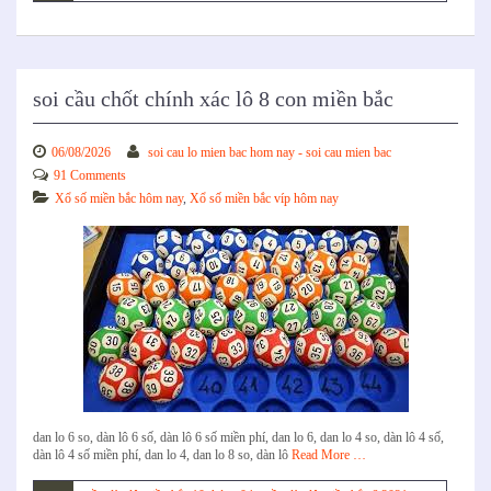
soi cầu chốt chính xác lô 8 con miền bắc
06/08/2026
soi cau lo mien bac hom nay - soi cau mien bac
91 Comments
Xổ số miền bắc hôm nay
,
Xổ số miền bắc víp hôm nay
dan lo 6 so, dàn lô 6 số, dàn lô 6 số miền phí, dan lo 6, dan lo 4 so, dàn lô 4 số,
dàn lô 4 số miền phí, dan lo 4, dan lo 8 so, dàn lô
Read More …