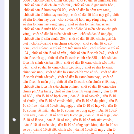
6666
,
chốt số dàn lô chính xác gan
,
chốt số dàn lô chính xác rắn
,
chốt số dàn lô đề chuẩn miễn phí
,
chốt số dàn lô gan miền bắc
,
chốt số dàn lô hôm nay 00 00
,
chốt số dàn lô hôm nay càng
,
chốt số dàn lô hôm nay em đẹp
,
chốt số dàn lô hôm nay giá
,
chốt
số dàn lô hôm nay qua
,
chốt số dàn lô hôm nay rồng vàng
,
chốt
số dàn lô hôm nay vàng ngày
,
chốt số dàn lô miền bắc israel
,
chốt số dàn lô miền bắc khai
,
chốt số dàn lô miền bắc soi cầu giờ
vàng
,
chốt số dàn lô miền bắc tối nay
,
chốt số dàn lô ông địa
,
chốt số dàn lô siêu chuẩn 268
,
chốt số dàn lô siêu chuẩn giải đặc
biệt
,
chốt số dàn lô siêu chuẩn siêu đẹp
,
chốt số dàn lô xổ số
hcm
,
chốt số dàn lô xổ số trực tiếp miền bắc
,
chốt số dàn lô xổ số
u24
,
chốt số dàn lô xổ số yến
,
chốt số dàn lô xsmb 247
,
chốt số
dàn lô xsmb ag
,
chốt số dàn lô xsmb chính xác 888
,
chốt số dàn
lô xsmb chính xác ba miền
,
chốt số dàn lô xsmb chính xác miền
bắc
,
chốt số dàn lô xsmb chính xác rồng
,
chốt số dàn lô xsmb
chính xác uno
,
chốt số dàn lô xsmb chính xác xô sô
,
chốt số dàn
lô xsmb chính xác yến
,
chốt số dàn lô xsmb hôm nay
,
chốt số
dàn lô xsmb miễn phí
,
chốt số dàn lô xsmb siêu chuẩn chiều nay
,
chốt số dàn lô xsmb siêu chuẩn online
,
chốt số dàn lô xsmb siêu
chuẩn phương trang
,
chốt số dàn lô xsmb yang chuẩn
,
dàn lô 10
số 888
,
dàn lô 10 số bạch kim
,
dàn lô 10 số cao cấp
,
dàn lô 10
số chuẩn
,
dàn lô 10 số chuẩn nhất
,
dàn lô 10 số đại phát
,
dàn lô
10 số free
,
dàn lô 10 số hàng ngày
,
dàn lô 10 số hay về
,
dàn lô
10 số hay về nhất
,
dan lo 10 so hay ve trong ngay
,
Dàn lô 10 số
hôm nay
,
dàn lô 10 số hom nay la con gi
,
dàn lô 10 số là gì
,
dàn
lô 10 số là sao
,
dàn lô 10 số mb
,
dàn lô 10 số mb siêu chuẩn
,
dàn lô 10 số miền bắc
,
dàn lô 10 số rồng bạch kim
,
dan lo 10 so
se ve
,
dàn lô 10 số siêu chính xác
,
dàn lô 10 số tối nay
,
dàn lô