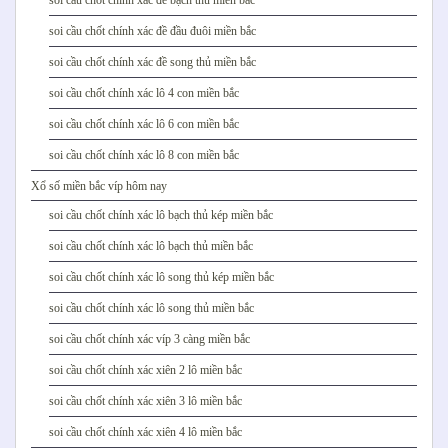
soi cầu chốt chính xác đề bạch thủ miền bắc
soi cầu chốt chính xác đề đầu đuôi miền bắc
soi cầu chốt chính xác đề song thủ miền bắc
soi cầu chốt chính xác lô 4 con miền bắc
soi cầu chốt chính xác lô 6 con miền bắc
soi cầu chốt chính xác lô 8 con miền bắc
Xổ số miền bắc víp hôm nay
soi cầu chốt chính xác lô bạch thủ kép miền bắc
soi cầu chốt chính xác lô bạch thủ miền bắc
soi cầu chốt chính xác lô song thủ kép miền bắc
soi cầu chốt chính xác lô song thủ miền bắc
soi cầu chốt chính xác víp 3 càng miền bắc
soi cầu chốt chính xác xiên 2 lô miền bắc
soi cầu chốt chính xác xiên 3 lô miền bắc
soi cầu chốt chính xác xiên 4 lô miền bắc