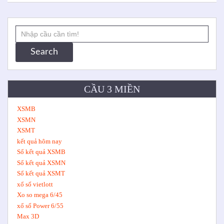
Search
CẦU 3 MIỀN
XSMB
XSMN
XSMT
kết quả hôm nay
Sổ kết quả XSMB
Sổ kết quả XSMN
Sổ kết quả XSMT
xổ số vietlott
Xo so mega 6/45
xổ số Power 6/55
Max 3D