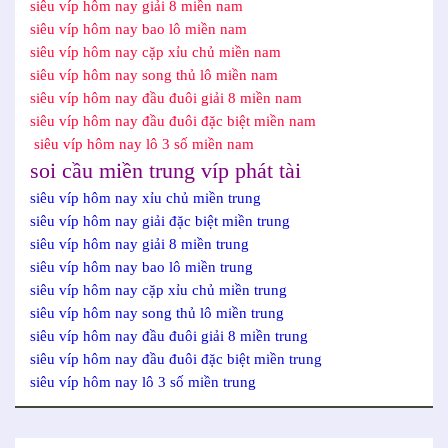
siêu víp hôm nay giải 8 miền nam
siêu víp hôm nay bao lô miền nam
siêu víp hôm nay cặp xỉu chủ miền nam
siêu víp hôm nay song thủ lô miền nam
siêu víp hôm nay đầu đuôi giải 8 miền nam
siêu víp hôm nay đầu đuôi đặc biệt miền nam
siêu víp hôm nay lô 3 số miền nam
soi cầu miền trung víp phát tài
siêu víp hôm nay xỉu chủ miền trung
siêu víp hôm nay giải đặc biệt miền trung
siêu víp hôm nay giải 8 miền trung
siêu víp hôm nay bao lô miền trung
siêu víp hôm nay cặp xỉu chủ miền trung
siêu víp hôm nay song thủ lô miền trung
siêu víp hôm nay đầu đuôi giải 8 miền trung
siêu víp hôm nay đầu đuôi đặc biệt miền trung
siêu víp hôm nay lô 3 số miền trung