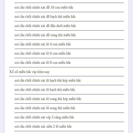
soi cầu chốt chính xác đề 10 con miền bắc
soi cầu chốt chính xác đề bạch thủ miền bắc
soi cầu chốt chính xác đề đầu đuôi miền bắc
soi cầu chốt chính xác đề song thủ miền bắc
soi cầu chốt chính xác lô 4 con miền bắc
soi cầu chốt chính xác lô 6 con miền bắc
soi cầu chốt chính xác lô 8 con miền bắc
Xổ số miền bắc víp hôm nay
soi cầu chốt chính xác lô bạch thủ kép miền bắc
soi cầu chốt chính xác lô bạch thủ miền bắc
soi cầu chốt chính xác lô song thủ kép miền bắc
soi cầu chốt chính xác lô song thủ miền bắc
soi cầu chốt chính xác víp 3 càng miền bắc
soi cầu chốt chính xác xiên 2 lô miền bắc