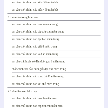
soi cầu chốt chính xác xiên 3 lô miền bắc
soi cầu chốt chính xác xiên 4 lô miền bắc
Xổ số miền trung hôm nay
soi cầu chốt chính xác bao lô miền trung
soi cầu chốt chính xác cặp xíu chủ miền trung
soi cầu chốt chính xác đặc biệt miền trung
soi cầu chốt chính xác giải 8 miền trung
soi cầu chốt chính xác lô 3 số miền trung
soi cầu chính xác sớ đầu đuôi giải 8 miền trung
chốt chính xác đầu đuôi giải đặc biệt miền trung
soi cầu chốt chính xác song thủ lô miền trung
soi cầu chốt chính xác xíu chủ miền trung
Xổ số miền nam hôm nay
soi cầu chốt chính xác bao lô miền nam
soi cầu chốt chính xác cặp xíu chủ miền nam