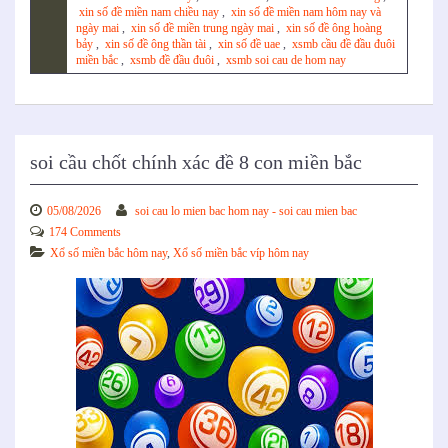
xin số đề miền nam chiều nay
,
xin số đề miền nam hôm nay và
ngày mai
,
xin số đề miền trung ngày mai
,
xin số đề ông hoàng
bảy
,
xin số đề ông thần tài
,
xin số đề uae
,
xsmb cầu đề đầu đuôi
miền bắc
,
xsmb đề đầu đuôi
,
xsmb soi cau de hom nay
soi cầu chốt chính xác đề 8 con miền bắc
05/08/2026
soi cau lo mien bac hom nay - soi cau mien bac
174 Comments
Xổ số miền bắc hôm nay
,
Xổ số miền bắc víp hôm nay