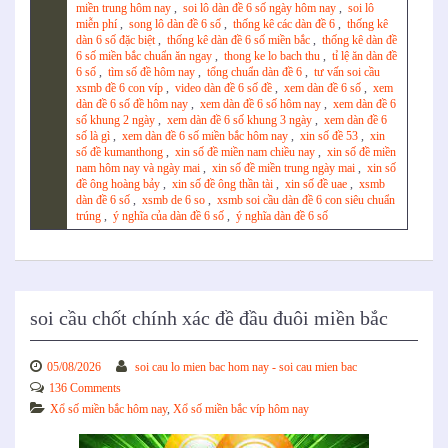
miền trung hôm nay
,
soi lô dàn đề 6 số ngày hôm nay
,
soi lô
miễn phí
,
song lô dàn đề 6 số
,
thống kê các dàn đề 6
,
thống kê
dàn 6 số đặc biệt
,
thống kê dàn đề 6 số miền bắc
,
thống kê dàn đề
6 số miền bắc chuẩn ăn ngay
,
thong ke lo bach thu
,
tỉ lệ ăn dàn đề
6 số
,
tìm số đề hôm nay
,
tổng chuẩn dàn đề 6
,
tư vấn soi cầu
xsmb đề 6 con víp
,
video dàn đề 6 số đề
,
xem dàn đề 6 số
,
xem
dàn đề 6 số đề hôm nay
,
xem dàn đề 6 số hôm nay
,
xem dàn đề 6
số khung 2 ngày
,
xem dàn đề 6 số khung 3 ngày
,
xem dàn đề 6
số là gì
,
xem dàn đề 6 số miền bắc hôm nay
,
xin số đề 53
,
xin
số đề kumanthong
,
xin số đề miền nam chiều nay
,
xin số đề miền
nam hôm nay và ngày mai
,
xin số đề miền trung ngày mai
,
xin số
đề ông hoàng bảy
,
xin số đề ông thần tài
,
xin số đề uae
,
xsmb
dàn đề 6 số
,
xsmb de 6 so
,
xsmb soi cầu dàn đề 6 con siêu chuẩn
trúng
,
ý nghĩa của dàn đề 6 số
,
ý nghĩa dàn đề 6 số
soi cầu chốt chính xác đề đầu đuôi miền bắc
05/08/2026
soi cau lo mien bac hom nay - soi cau mien bac
136 Comments
Xổ số miền bắc hôm nay
,
Xổ số miền bắc víp hôm nay