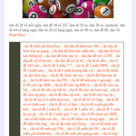
dàn de 20 số mỗi ngày, dàn đề 36 số 247, dan de 50 so, dan 36 so, taodande, dàn
de 64 số hàng ngày, dàn de 20 số hàng ngày, dan de 60 so, dan đề 60, dàn 50
Read More …
các đề miễn phí khoá học
,
cầu dàn đề hôm nay 366
,
cầu dàn đề
hôm nay an giang
,
cầu dàn đề hôm nay miền bắc
,
cầu dàn đề hôm
nay thống kê
,
cầu dàn đề hôm nay tử
,
cầu dàn đề xổ số 100
,
cầu
dàn đề xổ số hà nội
,
cầu dàn đề xổ số xổ
,
cầu lô ăn đều
,
cầu lô
đề 24/7.net
,
cầu lô đề 3 miền 777
,
cầu lô đề 3 miền 9999
,
cầu lô
đề 3 miền easy
,
cầu lô đề 3 miền hướng dẫn soi
,
cầu lô đề chính
xác âm hôm nay
,
cầu lô đề chính xác em
,
cầu lô đề hôm nay ăn
gì
,
cầu lô đề hôm nay ibet789
,
cầu lô đề hôm nay o georgia
,
cầu
lô đề siêu vip 2888
,
cầu lô đề siêu vip 888.vn
,
cầu lô đề siêu vip
bắc
,
cầu lô đề siêu vip bất tử
,
cầu lô đề siêu vip hom nay
,
cầu lô
đề siêu vip php
,
cầu lô đề siêu vip ướt
,
cầu lô đề siêu vip vip
,
cầu lô đề xổ số 3 miền hôm nay
,
cầu lô đề xổ số càng
,
cầu lô đề
xổ số chiều nay
,
cầu lô đề xổ số dàn
,
cầu lô đề xsmb giải đặc
biệt
,
cầu số đề 3 miền 02
,
cầu số đề 3 miền 18
,
cầu số đề 3 miền
là con gì
,
cầu số đề 3 miền quý 7 soi
,
cầu số đề chính xác 9999
,
cầu số đề chính xác âm
,
cầu số đề chính xác trong ngày
,
cầu số
đề miền bắc ông
,
cầu số đề miễn phí 2nhay
,
cầu số đề miễn phí
6s
,
cầu số đề miễn phí 789
,
cầu số đề miễn phí 99
,
cầu số đề
miễn phí khánh hòa
,
cầu số đề miễn phí quảng ninh
,
cầu số đẹp