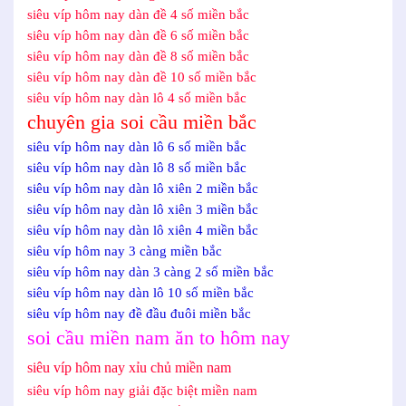
siêu víp hôm nay dàn đề 4 số miền bắc
siêu víp hôm nay dàn đề 6 số miền bắc
siêu víp hôm nay dàn đề 8 số miền bắc
siêu víp hôm nay dàn đề 10 số miền bắc
siêu víp hôm nay dàn lô 4 số miền bắc
chuyên gia soi cầu miền bắc
siêu víp hôm nay dàn lô 6 số miền bắc
siêu víp hôm nay dàn lô 8 số miền bắc
siêu víp hôm nay dàn lô xiên 2 miền bắc
siêu víp hôm nay dàn lô xiên 3 miền bắc
siêu víp hôm nay dàn lô xiên 4 miền bắc
siêu víp hôm nay 3 càng miền bắc
siêu víp hôm nay dàn 3 càng 2 số miền bắc
siêu víp hôm nay dàn lô 10 số miền bắc
siêu víp hôm nay đề đầu đuôi miền bắc
soi cầu miền nam ăn to hôm nay
siêu víp hôm nay xỉu chủ miền nam
siêu víp hôm nay giải đặc biệt miền nam