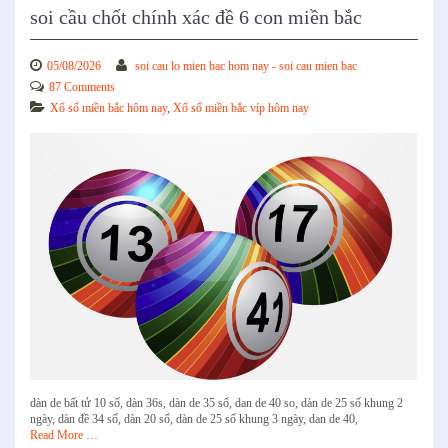
soi cầu chốt chính xác đề 6 con miền bắc
05/08/2026
soi cau lo mien bac hom nay - soi cau mien bac
87 Comments
Xổ số miền bắc hôm nay
,
Xổ số miền bắc víp hôm nay
dàn de bất tử 10 số, dàn 36s, dàn de 35 số, dan de 40 so, dàn de 25 số khung 2
ngày, dàn đề 34 số, dàn 20 số, dàn de 25 số khung 3 ngày, dan de 40,
Read More …