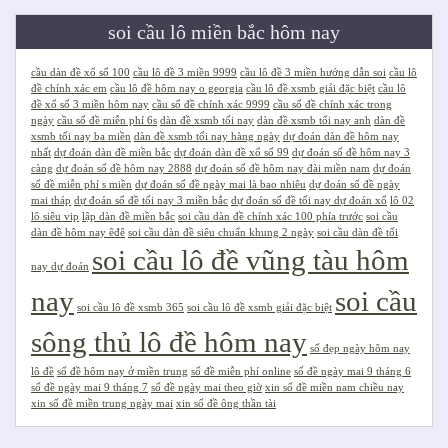
soi cầu lô miền bắc hôm nay
cầu dàn đề xổ số 100
cầu lô đề 3 miền 9999
cầu lô đề 3 miền hướng dẫn soi
cầu lô
đề chính xác em
cầu lô đề hôm nay o georgia
cầu lô đề xsmb giải đặc biệt
cầu lô
đề xổ số 3 miền hôm nay
cầu số đề chính xác 9999
cầu số đề chính xác trong
ngày
cầu số đề miễn phí 6s
dàn đề xsmb tối nay
dàn đề xsmb tối nay anh
dàn đề
xsmb tối nay ba miền
dàn đề xsmb tối nay hàng ngày
dự đoán dàn đề hôm nay
nhất
dự đoán dàn đề miền bắc
dự đoán dàn đề xổ số 99
dự đoán số đề hôm nay 3
càng
dự đoán số đề hôm nay 2888
dự đoán số đề hôm nay đài miền nam
dự đoán
số đề miễn phí s miền
dự đoán số đề ngày mai là bao nhiêu
dự đoán số đề ngày
mai tháp
dự đoán số đề tối nay 3 miền bắc
dự đoán số đề tối nay dự đoán xổ
lô 02
lô siêu vip
lập dàn đề miền bắc
soi cầu dàn đề chính xác 100 phía trước
soi cầu
dàn đề hôm nay êđê
soi cầu dàn đề siêu chuẩn khung 2 ngày
soi cầu dàn đề tối
soi cầu lô đề vũng tàu hôm
nay dự đoán
nay
soi cầu
soi cầu lô đề xsmb 365
soi cầu lô đề xsmb giải đặc biệt
sông thủ lô đề hôm nay
số đẹp ngày hôm nay
lô đề
số đề hôm nay ở miền trung
số đề miễn phí online
số đề ngày mai 9 tháng 6
số đề ngày mai 9 tháng 7
số đề ngày mai theo giờ
xin số đề miền nam chiều nay
xin số đề miền trung ngày mai
xin số đề ông thần tài