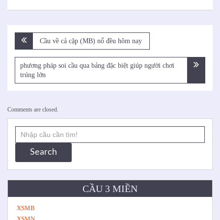
Điều
Cầu về cả cặp (MB) nổ đều hôm nay
hướng
bài
phương pháp soi cầu qua bảng đặc biệt giúp người chơi
viết
trúng lớn
Comments are closed.
Search
CẦU 3 MIỀN
XSMB
XSMN