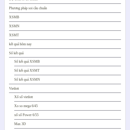
Phương pháp soi cầu chuẩn
XSMB
XSMN
XSMT
kết quả hôm nay
Sổ kết quả
Sổ kết quả XSMB
Sổ kết quả XSMT
Sổ kết quả XSMN
Vietlott
Xổ số vietlott
Xo so mega 6/45
xổ số Power 6/55
Max 3D