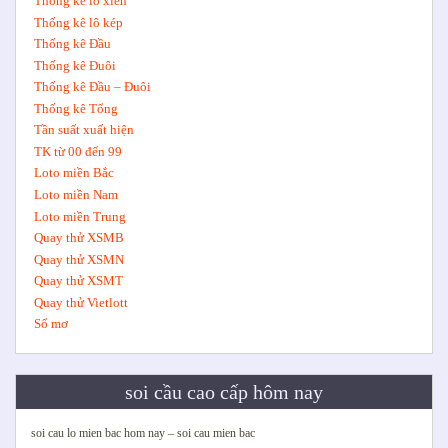
Thống kê lô xiên
Thống kê lô kép
Thống kê Đầu
Thống kê Đuôi
Thống kê Đầu – Đuôi
Thống kê Tổng
Tần suất xuất hiện
TK từ 00 đến 99
Loto miền Bắc
Loto miền Nam
Loto miền Trung
Quay thử XSMB
Quay thử XSMN
Quay thử XSMT
Quay thử Vietlott
Sổ mơ
soi cầu cao cấp hôm nay
soi cau lo mien bac hom nay – soi cau mien bac