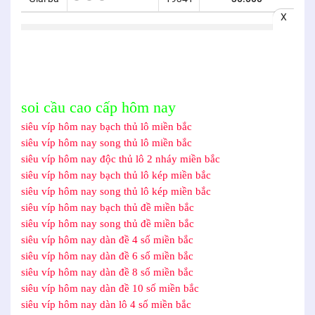
soi cầu cao cấp hôm nay
siêu víp hôm nay bạch thủ lô miền bắc
siêu víp hôm nay song thủ lô miền bắc
siêu víp hôm nay độc thủ lô 2 nháy miền bắc
siêu víp hôm nay bạch thủ lô kép miền bắc
siêu víp hôm nay song thủ lô kép miền bắc
siêu víp hôm nay bạch thủ đề miền bắc
siêu víp hôm nay song thủ đề miền bắc
siêu víp hôm nay dàn đề 4 số miền bắc
siêu víp hôm nay dàn đề 6 số miền bắc
siêu víp hôm nay dàn đề 8 số miền bắc
siêu víp hôm nay dàn đề 10 số miền bắc
siêu víp hôm nay dàn lô 4 số miền bắc