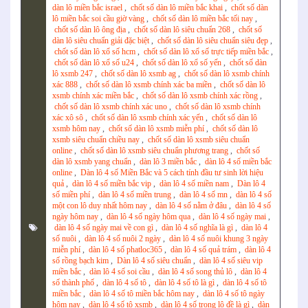
dàn lô miền bắc israel
,
chốt số dàn lô miền bắc khai
,
chốt số dàn
lô miền bắc soi cầu giờ vàng
,
chốt số dàn lô miền bắc tối nay
,
chốt số dàn lô ông địa
,
chốt số dàn lô siêu chuẩn 268
,
chốt số
dàn lô siêu chuẩn giải đặc biệt
,
chốt số dàn lô siêu chuẩn siêu đẹp
,
chốt số dàn lô xổ số hcm
,
chốt số dàn lô xổ số trực tiếp miền bắc
,
chốt số dàn lô xổ số u24
,
chốt số dàn lô xổ số yến
,
chốt số dàn
lô xsmb 247
,
chốt số dàn lô xsmb ag
,
chốt số dàn lô xsmb chính
xác 888
,
chốt số dàn lô xsmb chính xác ba miền
,
chốt số dàn lô
xsmb chính xác miền bắc
,
chốt số dàn lô xsmb chính xác rồng
,
chốt số dàn lô xsmb chính xác uno
,
chốt số dàn lô xsmb chính
xác xô sô
,
chốt số dàn lô xsmb chính xác yến
,
chốt số dàn lô
xsmb hôm nay
,
chốt số dàn lô xsmb miễn phí
,
chốt số dàn lô
xsmb siêu chuẩn chiều nay
,
chốt số dàn lô xsmb siêu chuẩn
online
,
chốt số dàn lô xsmb siêu chuẩn phương trang
,
chốt số
dàn lô xsmb yang chuẩn
,
dàn lô 3 miền bắc
,
dàn lô 4 số miền bắc
online
,
Dàn lô 4 số Miền Bắc và 5 cách tính đầu tư sinh lời hiệu
quả
,
dàn lô 4 số miền bắc vip
,
dàn lô 4 số miền nam
,
Dàn lô 4
số miền phí
,
dàn lô 4 số miền trung
,
dàn lô 4 số mn
,
dàn lô 4 số
một con lô duy nhất hôm nay
,
dàn lô 4 số nằm ở đâu
,
dàn lô 4 số
ngày hôm nay
,
dàn lô 4 số ngày hôm qua
,
dàn lô 4 số ngày mai
,
dàn lô 4 số ngày mai về con gì
,
dàn lô 4 số nghĩa là gì
,
dàn lô 4
số nuôi
,
dàn lô 4 số nuôi 2 ngày
,
dàn lô 4 số nuôi khung 3 ngày
miễn phí
,
dàn lô 4 số phatloc365
,
dàn lô 4 số quả trám
,
dàn lô 4
số rồng bạch kim
,
Dàn lô 4 số siêu chuẩn
,
dàn lô 4 số siêu vip
miền bắc
,
dàn lô 4 số soi cầu
,
dàn lô 4 số song thủ lô
,
dàn lô 4
số thành phố
,
dàn lô 4 số tô
,
dàn lô 4 số tô là gì
,
dàn lô 4 số tô
miền bắc
,
dàn lô 4 số tô miền bắc hôm nay
,
dàn lô 4 số tô ngày
hôm nay
,
dàn lô 4 số tô xsmb
,
dàn lô 4 số trong lô đề là gì
,
dàn