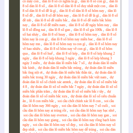
có mấy con
,
dàn lô 8 số có nghĩa là gì
,
dàn lô 8 số con gì
,
dàn lô
8 số dàn lô 8 số
,
dàn lô 8 số dàn lô 8 số duy nhất một con
,
dàn lô
8 số dàn lô 8 số đề là gì
,
dàn lô 8 số dàn lô 8 số hôm nay
,
dàn lô
8 số đề
,
dàn lô 8 số đề hôm nay
,
dàn lô 8 số đề là gì
,
dàn lô 8 số
đề mb
,
dàn lô 8 số đề miền bắc
,
dàn lô 8 số đề miền bắc hôm
nay
,
dàn lô 8 số đề miền nam
,
dàn lô 8 số đề ngày hôm nay
,
dàn
lô 8 số đồng nai
,
dàn lô 8 số gan
,
dàn lô 8 số gia 100k
,
dàn lô 8
số hai nháy
,
dàn lô 8 số hnay
,
dàn lô 8 số hôm nay
,
dàn lô 8 số
hôm nay là con gì
,
dàn lô 8 số hôm nay miền bac
,
dàn lô 8 số
hôm nay mn
,
dàn lô 8 số hôm nay ra con gì
,
dàn lô 8 số hôm nay
về bao nhiêu
,
dàn lô 8 số hôm nay về con gì
,
dàn lô 8 số hôm
qua
,
dàn lô 8 số huế
,
dàn lô 8 số kép
,
dàn lô 8 số kép khung 2
ngày
,
dàn lô 8 số kép khung 3 ngày
,
dàn lô 8 số kép khung 3
ngày 3 miền
,
dự đoán dàn lô miền bắc 7 số
,
dự đoán dàn lô miền
bắc kinh
,
dự đoán dàn lô miền bắc mùng
,
dự đoán dàn lô miền
bắc ông nội ơi
,
dự đoán dàn lô miền bắc thần tài
,
dự đoán dàn lô
miền bắc trong 30 ngày
,
dự đoán dàn lô miền bắc việt nam
,
dự
đoán dàn lô xổ số chính xác amtek
,
dự đoán dàn lô xổ số miền bắc
4 8
,
dự đoán dàn lô xổ số miền bắc 7 ngày
,
dự đoán dàn lô xổ số
miền bắc phần trăm
,
dự đoán dàn lô xổ số miền bắc r tây
,
dự
đoán dàn lô xổ số miền bắc xưa
,
dự đoán dàn lô xổ số siêu chuẩn
ăn
,
lô 8 con miền bắc
,
soi cầu chốt chính xác lô 8 con
,
soi cầu
dàn lô hôm nay 366 ngày
,
soi cầu dàn lô hôm nay 7 số cuối
,
soi
cầu dàn lô hôm nay ai trúng rồi
,
soi cầu dàn lô hôm nay bạc nhớ
,
soi cầu dàn lô hôm nay everton
,
soi cầu dàn lô hôm nay gan
,
soi
cầu dàn lô hôm nay giang
,
soi cầu dàn lô hôm nay rồng bạch kim
ngày
,
soi cầu dàn lô hôm nay số đẹp
,
soi cầu dàn lô hôm nay số
đẹp nhất
,
soi cầu dàn lô miền bắc hôm nay dễ trúng
,
soi cầu dàn