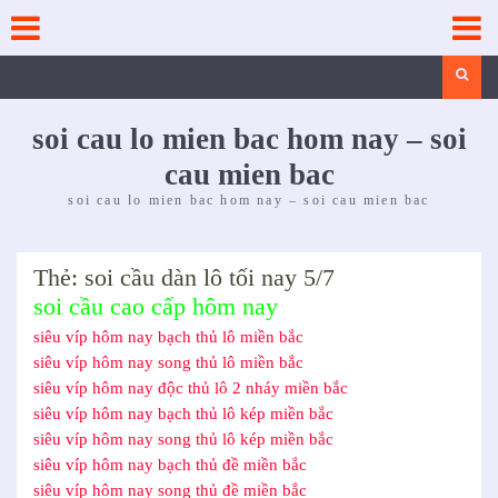
Skip
to
content
Search
soi cau lo mien bac hom nay – soi
cau mien bac
soi cau lo mien bac hom nay – soi cau mien bac
Thẻ:
soi cầu dàn lô tối nay 5/7
soi cầu cao cấp hôm nay
siêu víp hôm nay bạch thủ lô miền bắc
siêu víp hôm nay song thủ lô miền bắc
siêu víp hôm nay độc thủ lô 2 nháy miền bắc
siêu víp hôm nay bạch thủ lô kép miền bắc
siêu víp hôm nay song thủ lô kép miền bắc
siêu víp hôm nay bạch thủ đề miền bắc
siêu víp hôm nay song thủ đề miền bắc