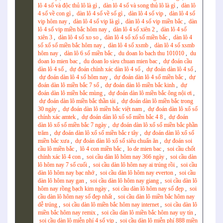
lô 4 số và độc thủ lô là gì
,
dàn lô 4 số và song thủ lô là gì
,
dàn lô
4 số về con gì
,
dàn lô 4 số về số gì
,
dàn lô 4 số vip
,
dàn lô 4 số
vip hôm nay
,
dàn lô 4 số vip là gì
,
dàn lô 4 số vip miền bắc
,
dàn
lô 4 số vip miền bắc hôm nay
,
dàn lô 4 số xiên 2
,
dàn lô 4 số
xiên 3
,
dàn lô 4 số xo so
,
dàn lô 4 số xổ số miền bắc
,
dàn lô 4
số xổ số miền bắc hôm nay
,
dàn lô 4 số xsmb
,
dàn lô 4 số xsmb
hôm nay
,
dàn lô 6 số miền bắc
,
du doan lo bach thu 101010
,
du
doan lo mien bac
,
du doan lo sieu chuan mien bac
,
dự đoán cầu
dàn lô 4 số
,
dự đoán chính xác dàn lô 4 số
,
dự đoán dàn lô 4 số
,
dự đoán dàn lô 4 số hôm nay
,
dự đoán dàn lô 4 số miền bắc
,
dự
đoán dàn lô miền bắc 7 số
,
dự đoán dàn lô miền bắc kinh
,
dự
đoán dàn lô miền bắc mùng
,
dự đoán dàn lô miền bắc ông nội ơi
,
dự đoán dàn lô miền bắc thần tài
,
dự đoán dàn lô miền bắc trong
30 ngày
,
dự đoán dàn lô miền bắc việt nam
,
dự đoán dàn lô xổ số
chính xác amtek
,
dự đoán dàn lô xổ số miền bắc 4 8
,
dự đoán
dàn lô xổ số miền bắc 7 ngày
,
dự đoán dàn lô xổ số miền bắc phần
trăm
,
dự đoán dàn lô xổ số miền bắc r tây
,
dự đoán dàn lô xổ số
miền bắc xưa
,
dự đoán dàn lô xổ số siêu chuẩn ăn
,
dự đoán soi
cầu lô miền bắc
,
lô 4 con miền bắc
,
lo de mien bac
,
soi cầu chốt
chính xác lô 4 con
,
soi cầu dàn lô hôm nay 366 ngày
,
soi cầu dàn
lô hôm nay 7 số cuối
,
soi cầu dàn lô hôm nay ai trúng rồi
,
soi cầu
dàn lô hôm nay bạc nhớ
,
soi cầu dàn lô hôm nay everton
,
soi cầu
dàn lô hôm nay gan
,
soi cầu dàn lô hôm nay giang
,
soi cầu dàn lô
hôm nay rồng bạch kim ngày
,
soi cầu dàn lô hôm nay số đẹp
,
soi
cầu dàn lô hôm nay số đẹp nhất
,
soi cầu dàn lô miền bắc hôm nay
dễ trúng
,
soi cầu dàn lô miền bắc hôm nay internet
,
soi cầu dàn lô
miền bắc hôm nay remix
,
soi cầu dàn lô miền bắc hôm nay uy tín
,
soi cầu dàn lô miễn phí 4 số vip
,
soi cầu dàn lô miễn phí 888 miền