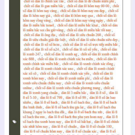
chốt số dàn lô chính xác rắn
,
chốt số dàn lô đề chuẩn miễn phí
,
chốt số dàn lô gan miền bắc
,
chốt số dàn lô hôm nay 00 00
,
chốt
số dàn lô hôm nay càng
,
chốt số dàn lô hôm nay em đẹp
,
chốt số
dàn lô hôm nay giá
,
chốt số dàn lô hôm nay qua
,
chốt số dàn lô
hôm nay rồng vàng
,
chốt số dàn lô hôm nay vàng ngày
,
chốt số
dàn lô miền bắc israel
,
chốt số dàn lô miền bắc khai
,
chốt số dàn
lô miền bắc soi cầu giờ vàng
,
chốt số dàn lô miền bắc tối nay
,
chốt số dàn lô ông địa
,
chốt số dàn lô siêu chuẩn 268
,
chốt số
dàn lô siêu chuẩn giải đặc biệt
,
chốt số dàn lô siêu chuẩn siêu đẹp
,
chốt số dàn lô xổ số hcm
,
chốt số dàn lô xổ số trực tiếp miền bắc
,
chốt số dàn lô xổ số u24
,
chốt số dàn lô xổ số yến
,
chốt số dàn
lô xsmb 247
,
chốt số dàn lô xsmb ag
,
chốt số dàn lô xsmb chính
xác 888
,
chốt số dàn lô xsmb chính xác ba miền
,
chốt số dàn lô
xsmb chính xác miền bắc
,
chốt số dàn lô xsmb chính xác rồng
,
chốt số dàn lô xsmb chính xác uno
,
chốt số dàn lô xsmb chính
xác xô sô
,
chốt số dàn lô xsmb chính xác yến
,
chốt số dàn lô
xsmb hôm nay
,
chốt số dàn lô xsmb miễn phí
,
chốt số dàn lô
xsmb siêu chuẩn chiều nay
,
chốt số dàn lô xsmb siêu chuẩn
online
,
chốt số dàn lô xsmb siêu chuẩn phương trang
,
chốt số
dàn lô xsmb yang chuẩn
,
dàn lô 3 miền bắc
,
dàn lô 8 số
,
dàn lô
8 số 5-10
,
dàn lô 8 số 799
,
dàn lô 8 số 99
,
dàn lô 8 số ăn bao
nhiêu
,
dàn lô 8 số bach
,
dàn lô 8 số bach thu
,
dàn lô 8 số bach
thu binh dinh
,
dàn lô 8 số bach thu gia lai
,
dàn lô 8 số bach thu
khung 2 ngay lo bach thu dlk
,
dàn lô 8 số bach thu mb
,
dàn lô 8
số bach thu mn
,
dàn lô 8 số bach thu phu yen hom nay
,
dàn lô 8
số bach thu xsmb hom nay
,
dàn lô 8 số bất bại
,
dàn lô 8 số chính
xác nhất hôm nay
,
dàn lô 8 số chuẩn
,
dàn lô 8 số chuẩn 100
,
dàn lô 8 số chuẩn hôm nay
,
dàn lô 8 số chuẩn xác
,
dàn lô 8 số