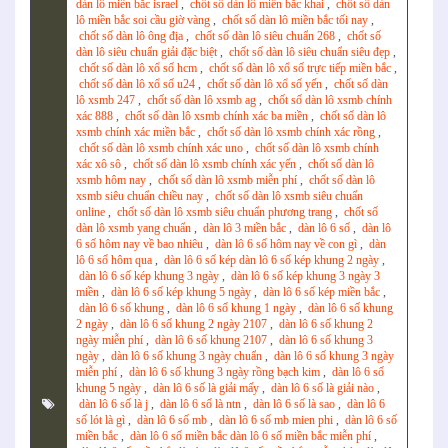
dàn lô miền bắc israel
,
chốt số dàn lô miền bắc khai
,
chốt số dàn
lô miền bắc soi cầu giờ vàng
,
chốt số dàn lô miền bắc tối nay
,
chốt số dàn lô ông địa
,
chốt số dàn lô siêu chuẩn 268
,
chốt số
dàn lô siêu chuẩn giải đặc biệt
,
chốt số dàn lô siêu chuẩn siêu đẹp
,
chốt số dàn lô xổ số hcm
,
chốt số dàn lô xổ số trực tiếp miền bắc
,
chốt số dàn lô xổ số u24
,
chốt số dàn lô xổ số yến
,
chốt số dàn
lô xsmb 247
,
chốt số dàn lô xsmb ag
,
chốt số dàn lô xsmb chính
xác 888
,
chốt số dàn lô xsmb chính xác ba miền
,
chốt số dàn lô
xsmb chính xác miền bắc
,
chốt số dàn lô xsmb chính xác rồng
,
chốt số dàn lô xsmb chính xác uno
,
chốt số dàn lô xsmb chính
xác xô sô
,
chốt số dàn lô xsmb chính xác yến
,
chốt số dàn lô
xsmb hôm nay
,
chốt số dàn lô xsmb miễn phí
,
chốt số dàn lô
xsmb siêu chuẩn chiều nay
,
chốt số dàn lô xsmb siêu chuẩn
online
,
chốt số dàn lô xsmb siêu chuẩn phương trang
,
chốt số
dàn lô xsmb yang chuẩn
,
dàn lô 3 miền bắc
,
dàn lô 6 số
,
dàn lô
6 số hôm nay về bao nhiêu
,
dàn lô 6 số hôm nay về con gì
,
dàn
lô 6 số hôm qua
,
dàn lô 6 số kép dàn lô 6 số kép khung 2 ngày
,
dàn lô 6 số kép khung 3 ngày
,
dàn lô 6 số kép khung 3 ngày 3
miền
,
dàn lô 6 số kép khung 5 ngày
,
dàn lô 6 số kép miền bắc
,
dàn lô 6 số khung
,
dàn lô 6 số khung 1 ngày
,
dàn lô 6 số khung
2 ngày
,
dàn lô 6 số khung 2 ngày 2107
,
dàn lô 6 số khung 2
ngày miễn phí
,
dàn lô 6 số khung 2107
,
dàn lô 6 số khung 3
ngày
,
dàn lô 6 số khung 3 ngày chuẩn
,
dàn lô 6 số khung 3 ngày
miễn phí
,
dàn lô 6 số khung 3 ngày rồng bạch kim
,
dàn lô 6 số
khung 5 ngày
,
dàn lô 6 số là giải mấy
,
dàn lô 6 số là giải nào
,
dàn lô 6 số là j
,
dàn lô 6 số là ntn
,
dàn lô 6 số là sao
,
dàn lô 6
số lót là gì
,
dàn lô 6 số mb
,
dàn lô 6 số mb mien phi
,
dàn lô 6 số
miền bắc
,
dàn lô 6 số miền bắc dàn lô 6 số miền bắc miễn phí
,