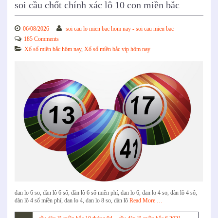
soi cầu chốt chính xác lô 10 con miền bắc
06/08/2026
soi cau lo mien bac hom nay - soi cau mien bac
185 Comments
Xổ số miền bắc hôm nay
,
Xổ số miền bắc víp hôm nay
dan lo 6 so, dàn lô 6 số, dàn lô 6 số miền phí, dan lo 6, dan lo 4 so, dàn lô 4 số,
dàn lô 4 số miền phí, dan lo 4, dan lo 8 so, dàn lô
Read More …