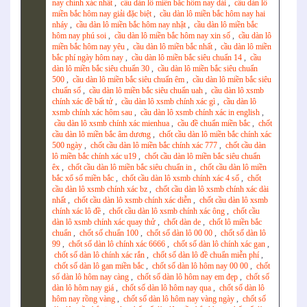
nay chính xác nhất
,
cầu dàn lô miền bắc hôm nay dài
,
cầu dàn lô
miền bắc hôm nay giải đặc biệt
,
cầu dàn lô miền bắc hôm nay hai
nháy
,
cầu dàn lô miền bắc hôm nay nhật
,
cầu dàn lô miền bắc
hôm nay phú soi
,
cầu dàn lô miền bắc hôm nay xin số
,
cầu dàn lô
miền bắc hôm nay yêu
,
cầu dàn lô miền bắc nhất
,
cầu dàn lô miền
bắc phí ngày hôm nay
,
cầu dàn lô miền bắc siêu chuẩn 14
,
cầu
dàn lô miền bắc siêu chuẩn 30
,
cầu dàn lô miền bắc siêu chuẩn
500
,
cầu dàn lô miền bắc siêu chuẩn êm
,
cầu dàn lô miền bắc siêu
chuẩn số
,
cầu dàn lô miền bắc siêu chuẩn uah
,
cầu dàn lô xsmb
chính xác đề bất tử
,
cầu dàn lô xsmb chính xác gì
,
cầu dàn lô
xsmb chính xác hôm sau
,
cầu dàn lô xsmb chính xác in english
,
cầu dàn lô xsmb chính xác mienhua
,
cầu đề chuẩn miền bắc
,
chốt
cầu dàn lô miền bắc âm dương
,
chốt cầu dàn lô miền bắc chính xác
500 ngày
,
chốt cầu dàn lô miền bắc chính xác 777
,
chốt cầu dàn
lô miền bắc chính xác u19
,
chốt cầu dàn lô miền bắc siêu chuẩn
êx
,
chốt cầu dàn lô miền bắc siêu chuẩn in
,
chốt cầu dàn lô miền
bắc xổ số miền bắc
,
chốt cầu dàn lô xsmb chính xác 4 số
,
chốt
cầu dàn lô xsmb chính xác bz
,
chốt cầu dàn lô xsmb chính xác dài
nhất
,
chốt cầu dàn lô xsmb chính xác diễn
,
chốt cầu dàn lô xsmb
chính xác lô đề
,
chốt cầu dàn lô xsmb chính xác ông
,
chốt cầu
dàn lô xsmb chính xác quay thử
,
chốt dàn de
,
chốt lô miền bắc
chuẩn
,
chốt số chuẩn 100
,
chốt số dàn lô 00 00
,
chốt số dàn lô
99
,
chốt số dàn lô chính xác 6666
,
chốt số dàn lô chính xác gan
,
chốt số dàn lô chính xác rắn
,
chốt số dàn lô đề chuẩn miễn phí
,
chốt số dàn lô gan miền bắc
,
chốt số dàn lô hôm nay 00 00
,
chốt
số dàn lô hôm nay càng
,
chốt số dàn lô hôm nay em đẹp
,
chốt số
dàn lô hôm nay giá
,
chốt số dàn lô hôm nay qua
,
chốt số dàn lô
hôm nay rồng vàng
,
chốt số dàn lô hôm nay vàng ngày
,
chốt số