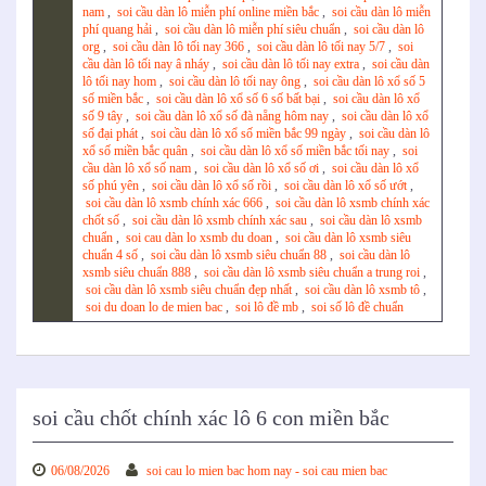
nam
,
soi cầu dàn lô miễn phí online miền bắc
,
soi cầu dàn lô miễn
phí quang hải
,
soi cầu dàn lô miễn phí siêu chuẩn
,
soi cầu dàn lô
org
,
soi cầu dàn lô tối nay 366
,
soi cầu dàn lô tối nay 5/7
,
soi
cầu dàn lô tối nay â nháy
,
soi cầu dàn lô tối nay extra
,
soi cầu dàn
lô tối nay hom
,
soi cầu dàn lô tối nay ông
,
soi cầu dàn lô xổ số 5
số miền bắc
,
soi cầu dàn lô xổ số 6 số bất bại
,
soi cầu dàn lô xổ
số 9 tây
,
soi cầu dàn lô xổ số đà nẵng hôm nay
,
soi cầu dàn lô xổ
số đại phát
,
soi cầu dàn lô xổ số miền bắc 99 ngày
,
soi cầu dàn lô
xổ số miền bắc quân
,
soi cầu dàn lô xổ số miền bắc tối nay
,
soi
cầu dàn lô xổ số nam
,
soi cầu dàn lô xổ số ơi
,
soi cầu dàn lô xổ
số phú yên
,
soi cầu dàn lô xổ số rồi
,
soi cầu dàn lô xổ số ướt
,
soi cầu dàn lô xsmb chính xác 666
,
soi cầu dàn lô xsmb chính xác
chốt số
,
soi cầu dàn lô xsmb chính xác sau
,
soi cầu dàn lô xsmb
chuẩn
,
soi cau dàn lo xsmb du doan
,
soi cầu dàn lô xsmb siêu
chuẩn 4 số
,
soi cầu dàn lô xsmb siêu chuẩn 88
,
soi cầu dàn lô
xsmb siêu chuẩn 888
,
soi cầu dàn lô xsmb siêu chuẩn a trung roi
,
soi cầu dàn lô xsmb siêu chuẩn đẹp nhất
,
soi cầu dàn lô xsmb tô
,
soi du doan lo de mien bac
,
soi lô đề mb
,
soi số lô đề chuẩn
soi cầu chốt chính xác lô 6 con miền bắc
06/08/2026
soi cau lo mien bac hom nay - soi cau mien bac