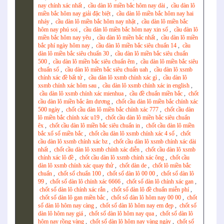
nay chính xác nhất
,
cầu dàn lô miền bắc hôm nay dài
,
cầu dàn lô
miền bắc hôm nay giải đặc biệt
,
cầu dàn lô miền bắc hôm nay hai
nháy
,
cầu dàn lô miền bắc hôm nay nhật
,
cầu dàn lô miền bắc
hôm nay phú soi
,
cầu dàn lô miền bắc hôm nay xin số
,
cầu dàn lô
miền bắc hôm nay yêu
,
cầu dàn lô miền bắc nhất
,
cầu dàn lô miền
bắc phí ngày hôm nay
,
cầu dàn lô miền bắc siêu chuẩn 14
,
cầu
dàn lô miền bắc siêu chuẩn 30
,
cầu dàn lô miền bắc siêu chuẩn
500
,
cầu dàn lô miền bắc siêu chuẩn êm
,
cầu dàn lô miền bắc siêu
chuẩn số
,
cầu dàn lô miền bắc siêu chuẩn uah
,
cầu dàn lô xsmb
chính xác đề bất tử
,
cầu dàn lô xsmb chính xác gì
,
cầu dàn lô
xsmb chính xác hôm sau
,
cầu dàn lô xsmb chính xác in english
,
cầu dàn lô xsmb chính xác mienhua
,
cầu đề chuẩn miền bắc
,
chốt
cầu dàn lô miền bắc âm dương
,
chốt cầu dàn lô miền bắc chính xác
500 ngày
,
chốt cầu dàn lô miền bắc chính xác 777
,
chốt cầu dàn
lô miền bắc chính xác u19
,
chốt cầu dàn lô miền bắc siêu chuẩn
êx
,
chốt cầu dàn lô miền bắc siêu chuẩn in
,
chốt cầu dàn lô miền
bắc xổ số miền bắc
,
chốt cầu dàn lô xsmb chính xác 4 số
,
chốt
cầu dàn lô xsmb chính xác bz
,
chốt cầu dàn lô xsmb chính xác dài
nhất
,
chốt cầu dàn lô xsmb chính xác diễn
,
chốt cầu dàn lô xsmb
chính xác lô đề
,
chốt cầu dàn lô xsmb chính xác ông
,
chốt cầu
dàn lô xsmb chính xác quay thử
,
chốt dàn de
,
chốt lô miền bắc
chuẩn
,
chốt số chuẩn 100
,
chốt số dàn lô 00 00
,
chốt số dàn lô
99
,
chốt số dàn lô chính xác 6666
,
chốt số dàn lô chính xác gan
,
chốt số dàn lô chính xác rắn
,
chốt số dàn lô đề chuẩn miễn phí
,
chốt số dàn lô gan miền bắc
,
chốt số dàn lô hôm nay 00 00
,
chốt
số dàn lô hôm nay càng
,
chốt số dàn lô hôm nay em đẹp
,
chốt số
dàn lô hôm nay giá
,
chốt số dàn lô hôm nay qua
,
chốt số dàn lô
hôm nay rồng vàng
,
chốt số dàn lô hôm nay vàng ngày
,
chốt số