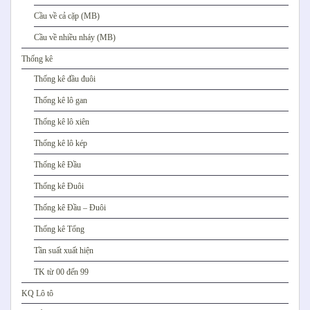
Cầu về cả cặp (MB)
Cầu về nhiều nháy (MB)
Thống kê
Thống kê đầu đuôi
Thống kê lô gan
Thống kê lô xiên
Thống kê lô kép
Thống kê Đầu
Thống kê Đuôi
Thống kê Đầu – Đuôi
Thống kê Tổng
Tần suất xuất hiện
TK từ 00 đến 99
KQ Lô tô