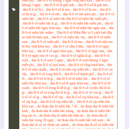
miễn phí
,
dàn lô 6 số khung 3 ngày rồng bạch kim
,
dàn lô 6 số
khung 5 ngày
,
dàn lô 6 số là giải mấy
,
dàn lô 6 số là giải nào
,
dàn lô 6 số là j
,
dàn lô 6 số là ntn
,
dàn lô 6 số là sao
,
dàn lô 6
số lót là gì
,
dàn lô 6 số mb
,
dàn lô 6 số mb mien phi
,
dàn lô 6 số
miền bắc
,
dàn lô 6 số miền bắc dàn lô 6 số miền bắc miễn phí
,
dàn lô 6 số miền bắc là gì
,
dàn lô 6 số miền bắc miễn phí
,
dàn lô
6 số miền bắc ngày hôm nay
,
dàn lô 6 số miền bắc ngày mai
,
dàn
lô 6 số miền bắc online
,
Dàn lô 6 số Miền Bắc và 5 cách tính đầu
tư sinh lời hiệu quả
,
dàn lô 6 số miền bắc vip
,
dàn lô 6 số miền
nam
,
dàn lô 6 số miễn phí
,
dàn lô 6 số mn
,
dàn lô 6 số một con
lô duy nhất hôm nay
,
dàn lô 6 số nằm ở đâu
,
dàn lô 6 số ngày
hôm nay
,
dàn lô 6 số ngày hôm qua
,
dàn lô 6 số ngày mai
,
dàn
lô 6 số ngày mai về con gì
,
dàn lô 6 số nghĩa là gì
,
dàn lô 6 số
nuôi
,
dàn lô 6 số nuôi 2 ngày
,
dàn lô 6 số nuôi khung 3 ngày
miễn phí
,
dàn lô 6 số quả trám
,
dàn lô 6 số rồng bạch kim
,
dàn
lô 6 số siêu chuẩn
,
dàn lô 6 số siêu vip miền bắc
,
dàn lô 6 số soi
cầu
,
dàn lô 6 số song thủ lô
,
dàn lô 6 số thành phố
,
dàn lô 6 số
tô
,
dàn lô 6 số tô là gì
,
dàn lô 6 số tô miền bắc
,
dàn lô 6 số tô
miền bắc hôm nay
,
dàn lô 6 số tô ngày hôm nay
,
dàn lô 6 số tô
xsmb
,
dàn lô 6 số trong lô đề là gì
,
dàn lô 6 số và độc thủ lô là
gì
,
dàn lô 6 số và song thủ lô là gì
,
dàn lô 6 số về con gì
,
dàn lô
6 số về số gì
,
dàn lô 6 số vip
,
dàn lô 6 số vip hôm nay
,
dàn lô 6
số vip là gì
,
dàn lô 6 số vip miền bắc
,
dàn lô 6 số vip miền bắc
hôm nay
,
dự đoán dàn lô miền bắc 7 số
,
dự đoán dàn lô miền bắc
kinh
,
dự đoán dàn lô miền bắc mùng
,
dự đoán dàn lô miền bắc
ông nội ơi
,
dự đoán dàn lô miền bắc thần tài
,
dự đoán dàn lô
miền bắc trong 30 ngày
,
dự đoán dàn lô miền bắc việt nam
,
dự
đoán dàn lô xổ số chính xác amtek
,
dự đoán dàn lô xổ số miền bắc