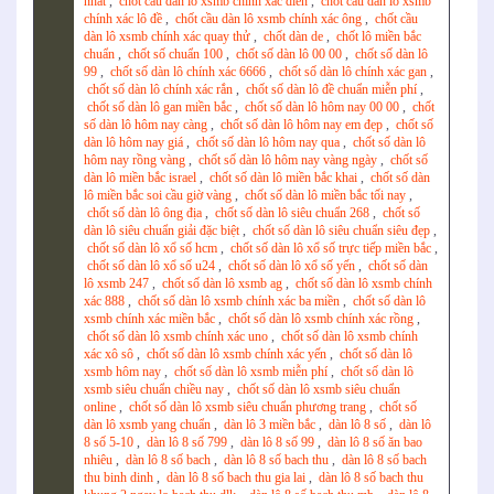
nhất
,
chốt cầu dàn lô xsmb chính xác diễn
,
chốt cầu dàn lô xsmb
chính xác lô đề
,
chốt cầu dàn lô xsmb chính xác ông
,
chốt cầu
dàn lô xsmb chính xác quay thử
,
chốt dàn de
,
chốt lô miền bắc
chuẩn
,
chốt số chuẩn 100
,
chốt số dàn lô 00 00
,
chốt số dàn lô
99
,
chốt số dàn lô chính xác 6666
,
chốt số dàn lô chính xác gan
,
chốt số dàn lô chính xác rắn
,
chốt số dàn lô đề chuẩn miễn phí
,
chốt số dàn lô gan miền bắc
,
chốt số dàn lô hôm nay 00 00
,
chốt
số dàn lô hôm nay càng
,
chốt số dàn lô hôm nay em đẹp
,
chốt số
dàn lô hôm nay giá
,
chốt số dàn lô hôm nay qua
,
chốt số dàn lô
hôm nay rồng vàng
,
chốt số dàn lô hôm nay vàng ngày
,
chốt số
dàn lô miền bắc israel
,
chốt số dàn lô miền bắc khai
,
chốt số dàn
lô miền bắc soi cầu giờ vàng
,
chốt số dàn lô miền bắc tối nay
,
chốt số dàn lô ông địa
,
chốt số dàn lô siêu chuẩn 268
,
chốt số
dàn lô siêu chuẩn giải đặc biệt
,
chốt số dàn lô siêu chuẩn siêu đẹp
,
chốt số dàn lô xổ số hcm
,
chốt số dàn lô xổ số trực tiếp miền bắc
,
chốt số dàn lô xổ số u24
,
chốt số dàn lô xổ số yến
,
chốt số dàn
lô xsmb 247
,
chốt số dàn lô xsmb ag
,
chốt số dàn lô xsmb chính
xác 888
,
chốt số dàn lô xsmb chính xác ba miền
,
chốt số dàn lô
xsmb chính xác miền bắc
,
chốt số dàn lô xsmb chính xác rồng
,
chốt số dàn lô xsmb chính xác uno
,
chốt số dàn lô xsmb chính
xác xô sô
,
chốt số dàn lô xsmb chính xác yến
,
chốt số dàn lô
xsmb hôm nay
,
chốt số dàn lô xsmb miễn phí
,
chốt số dàn lô
xsmb siêu chuẩn chiều nay
,
chốt số dàn lô xsmb siêu chuẩn
online
,
chốt số dàn lô xsmb siêu chuẩn phương trang
,
chốt số
dàn lô xsmb yang chuẩn
,
dàn lô 3 miền bắc
,
dàn lô 8 số
,
dàn lô
8 số 5-10
,
dàn lô 8 số 799
,
dàn lô 8 số 99
,
dàn lô 8 số ăn bao
nhiêu
,
dàn lô 8 số bach
,
dàn lô 8 số bach thu
,
dàn lô 8 số bach
thu binh dinh
,
dàn lô 8 số bach thu gia lai
,
dàn lô 8 số bach thu