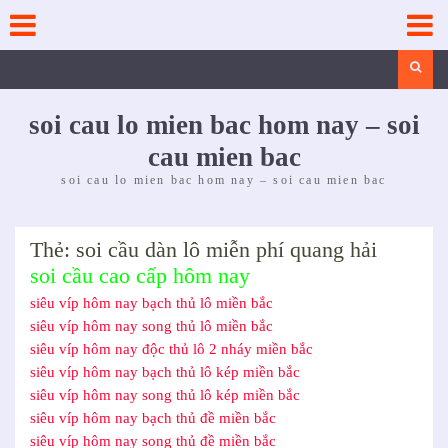
Skip
to
content
Search
soi cau lo mien bac hom nay – soi
cau mien bac
soi cau lo mien bac hom nay – soi cau mien bac
Thẻ:
soi cầu dàn lô miễn phí quang hải
soi cầu cao cấp hôm nay
siêu víp hôm nay bạch thủ lô miền bắc
siêu víp hôm nay song thủ lô miền bắc
siêu víp hôm nay độc thủ lô 2 nháy miền bắc
siêu víp hôm nay bạch thủ lô kép miền bắc
siêu víp hôm nay song thủ lô kép miền bắc
siêu víp hôm nay bạch thủ đề miền bắc
siêu víp hôm nay song thủ đề miền bắc