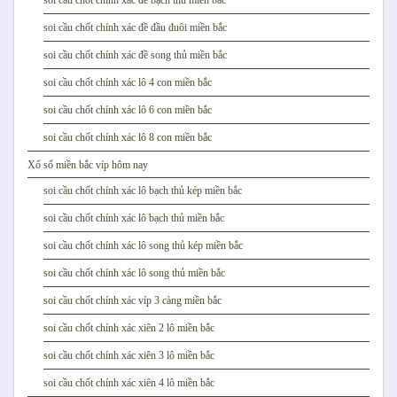
soi cầu chốt chính xác đề bạch thủ miền bắc
soi cầu chốt chính xác đề đầu đuôi miền bắc
soi cầu chốt chính xác đề song thủ miền bắc
soi cầu chốt chính xác lô 4 con miền bắc
soi cầu chốt chính xác lô 6 con miền bắc
soi cầu chốt chính xác lô 8 con miền bắc
Xổ số miền bắc víp hôm nay
soi cầu chốt chính xác lô bạch thủ kép miền bắc
soi cầu chốt chính xác lô bạch thủ miền bắc
soi cầu chốt chính xác lô song thủ kép miền bắc
soi cầu chốt chính xác lô song thủ miền bắc
soi cầu chốt chính xác víp 3 càng miền bắc
soi cầu chốt chính xác xiên 2 lô miền bắc
soi cầu chốt chính xác xiên 3 lô miền bắc
soi cầu chốt chính xác xiên 4 lô miền bắc