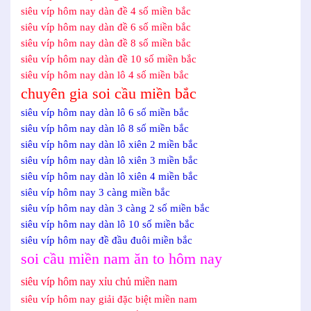
siêu víp hôm nay dàn đề 4 số miền bắc
siêu víp hôm nay dàn đề 6 số miền bắc
siêu víp hôm nay dàn đề 8 số miền bắc
siêu víp hôm nay dàn đề 10 số miền bắc
siêu víp hôm nay dàn lô 4 số miền bắc
chuyên gia soi cầu miền bắc
siêu víp hôm nay dàn lô 6 số miền bắc
siêu víp hôm nay dàn lô 8 số miền bắc
siêu víp hôm nay dàn lô xiên 2 miền bắc
siêu víp hôm nay dàn lô xiên 3 miền bắc
siêu víp hôm nay dàn lô xiên 4 miền bắc
siêu víp hôm nay 3 càng miền bắc
siêu víp hôm nay dàn 3 càng 2 số miền bắc
siêu víp hôm nay dàn lô 10 số miền bắc
siêu víp hôm nay đề đầu đuôi miền bắc
soi cầu miền nam ăn to hôm nay
siêu víp hôm nay xỉu chủ miền nam
siêu víp hôm nay giải đặc biệt miền nam