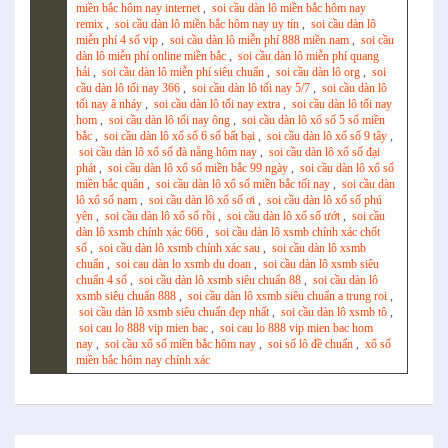
miền bắc hôm nay internet
,
soi cầu dàn lô miền bắc hôm nay
remix
,
soi cầu dàn lô miền bắc hôm nay uy tín
,
soi cầu dàn lô
miễn phí 4 số vip
,
soi cầu dàn lô miễn phí 888 miền nam
,
soi cầu
dàn lô miễn phí online miền bắc
,
soi cầu dàn lô miễn phí quang
hải
,
soi cầu dàn lô miễn phí siêu chuẩn
,
soi cầu dàn lô org
,
soi
cầu dàn lô tối nay 366
,
soi cầu dàn lô tối nay 5/7
,
soi cầu dàn lô
tối nay â nháy
,
soi cầu dàn lô tối nay extra
,
soi cầu dàn lô tối nay
hom
,
soi cầu dàn lô tối nay ông
,
soi cầu dàn lô xổ số 5 số miền
bắc
,
soi cầu dàn lô xổ số 6 số bất bại
,
soi cầu dàn lô xổ số 9 tây
,
soi cầu dàn lô xổ số đà nẵng hôm nay
,
soi cầu dàn lô xổ số đại
phát
,
soi cầu dàn lô xổ số miền bắc 99 ngày
,
soi cầu dàn lô xổ số
miền bắc quân
,
soi cầu dàn lô xổ số miền bắc tối nay
,
soi cầu dàn
lô xổ số nam
,
soi cầu dàn lô xổ số ơi
,
soi cầu dàn lô xổ số phú
yên
,
soi cầu dàn lô xổ số rồi
,
soi cầu dàn lô xổ số ướt
,
soi cầu
dàn lô xsmb chính xác 666
,
soi cầu dàn lô xsmb chính xác chốt
số
,
soi cầu dàn lô xsmb chính xác sau
,
soi cầu dàn lô xsmb
chuẩn
,
soi cau dàn lo xsmb du doan
,
soi cầu dàn lô xsmb siêu
chuẩn 4 số
,
soi cầu dàn lô xsmb siêu chuẩn 88
,
soi cầu dàn lô
xsmb siêu chuẩn 888
,
soi cầu dàn lô xsmb siêu chuẩn a trung roi
,
soi cầu dàn lô xsmb siêu chuẩn đẹp nhất
,
soi cầu dàn lô xsmb tô
,
soi cau lo 888 vip mien bac
,
soi cau lo 888 vip mien bac hom
nay
,
soi cầu xổ số miền bắc hôm nay
,
soi số lô đề chuẩn
,
xổ số
miền bắc hôm nay chính xác