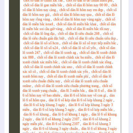
chốt số dàn lô chính xác rắn
,
chốt số dàn lô đề chuẩn miễn phí
,
chốt số dàn lô gan miền bắc
,
chốt số dàn lô hôm nay 00 00
,
chốt
số dàn lô hôm nay càng
,
chốt số dàn lô hôm nay em đẹp
,
chốt số
dàn lô hôm nay giá
,
chốt số dàn lô hôm nay qua
,
chốt số dàn lô
hôm nay rồng vàng
,
chốt số dàn lô hôm nay vàng ngày
,
chốt số
dàn lô miền bắc israel
,
chốt số dàn lô miền bắc khai
,
chốt số dàn
lô miền bắc soi cầu giờ vàng
,
chốt số dàn lô miền bắc tối nay
,
chốt số dàn lô ông địa
,
chốt số dàn lô siêu chuẩn 268
,
chốt số
dàn lô siêu chuẩn giải đặc biệt
,
chốt số dàn lô siêu chuẩn siêu đẹp
,
chốt số dàn lô xổ số hcm
,
chốt số dàn lô xổ số trực tiếp miền bắc
,
chốt số dàn lô xổ số u24
,
chốt số dàn lô xổ số yến
,
chốt số dàn
lô xsmb 247
,
chốt số dàn lô xsmb ag
,
chốt số dàn lô xsmb chính
xác 888
,
chốt số dàn lô xsmb chính xác ba miền
,
chốt số dàn lô
xsmb chính xác miền bắc
,
chốt số dàn lô xsmb chính xác rồng
,
chốt số dàn lô xsmb chính xác uno
,
chốt số dàn lô xsmb chính
xác xô sô
,
chốt số dàn lô xsmb chính xác yến
,
chốt số dàn lô
xsmb hôm nay
,
chốt số dàn lô xsmb miễn phí
,
chốt số dàn lô
xsmb siêu chuẩn chiều nay
,
chốt số dàn lô xsmb siêu chuẩn
online
,
chốt số dàn lô xsmb siêu chuẩn phương trang
,
chốt số
dàn lô xsmb yang chuẩn
,
dàn lô 3 miền bắc
,
dàn lô 6 số
,
dàn lô
6 số hôm nay về bao nhiêu
,
dàn lô 6 số hôm nay về con gì
,
dàn
lô 6 số hôm qua
,
dàn lô 6 số kép dàn lô 6 số kép khung 2 ngày
,
dàn lô 6 số kép khung 3 ngày
,
dàn lô 6 số kép khung 3 ngày 3
miền
,
dàn lô 6 số kép khung 5 ngày
,
dàn lô 6 số kép miền bắc
,
dàn lô 6 số khung
,
dàn lô 6 số khung 1 ngày
,
dàn lô 6 số khung
2 ngày
,
dàn lô 6 số khung 2 ngày 2107
,
dàn lô 6 số khung 2
ngày miễn phí
,
dàn lô 6 số khung 2107
,
dàn lô 6 số khung 3
ngày
,
dàn lô 6 số khung 3 ngày chuẩn
,
dàn lô 6 số khung 3 ngày