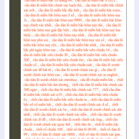
cầu dàn lô miền bắc 10 tháng 04
,
cầu dàn lô miền bắc 6 2021
,
cầu dàn lô miền bắc chính xác bạch thủ
,
cầu dàn lô miền bắc chính
xác ướt
,
cầu dàn lô miền bắc đặc biệt
,
cầu dàn lô miền bắc extra
,
cầu dàn lô miền bắc hôm nay 3 số
,
cầu dàn lô miền bắc hôm nay
3s
,
cầu dàn lô miền bắc hôm nay 9999
,
cầu dàn lô miền bắc hôm
nay chính xác nhất
,
cầu dàn lô miền bắc hôm nay dài
,
cầu dàn lô
miền bắc hôm nay giải đặc biệt
,
cầu dàn lô miền bắc hôm nay hai
nháy
,
cầu dàn lô miền bắc hôm nay nhật
,
cầu dàn lô miền bắc
hôm nay phú soi
,
cầu dàn lô miền bắc hôm nay xin số
,
cầu dàn lô
miền bắc hôm nay yêu
,
cầu dàn lô miền bắc nhất
,
cầu dàn lô miền
bắc phí ngày hôm nay
,
cầu dàn lô miền bắc siêu chuẩn 14
,
cầu
dàn lô miền bắc siêu chuẩn 30
,
cầu dàn lô miền bắc siêu chuẩn
500
,
cầu dàn lô miền bắc siêu chuẩn êm
,
cầu dàn lô miền bắc siêu
chuẩn số
,
cầu dàn lô miền bắc siêu chuẩn uah
,
cầu dàn lô xsmb
chính xác đề bất tử
,
cầu dàn lô xsmb chính xác gì
,
cầu dàn lô
xsmb chính xác hôm sau
,
cầu dàn lô xsmb chính xác in english
,
cầu dàn lô xsmb chính xác mienhua
,
cầu đề chuẩn miền bắc
,
chốt
cầu dàn lô miền bắc âm dương
,
chốt cầu dàn lô miền bắc chính xác
500 ngày
,
chốt cầu dàn lô miền bắc chính xác 777
,
chốt cầu dàn
lô miền bắc chính xác u19
,
chốt cầu dàn lô miền bắc siêu chuẩn
êx
,
chốt cầu dàn lô miền bắc siêu chuẩn in
,
chốt cầu dàn lô miền
bắc xổ số miền bắc
,
chốt cầu dàn lô xsmb chính xác 4 số
,
chốt
cầu dàn lô xsmb chính xác bz
,
chốt cầu dàn lô xsmb chính xác dài
nhất
,
chốt cầu dàn lô xsmb chính xác diễn
,
chốt cầu dàn lô xsmb
chính xác lô đề
,
chốt cầu dàn lô xsmb chính xác ông
,
chốt cầu
dàn lô xsmb chính xác quay thử
,
chốt dàn de
,
chốt lô miền bắc
chuẩn
,
chốt số chuẩn 100
,
chốt số dàn lô 00 00
,
chốt số dàn lô
99
,
chốt số dàn lô chính xác 6666
,
chốt số dàn lô chính xác gan
,