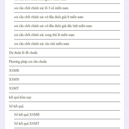
soi cầu chốt chính xác lô 3 số miền nam
soi cầu chốt chính xác sớ đầu đuôi giải 8 miền nam
soi cầu chốt chính xác sớ đầu đuôi giải đặc biệt miền nam
soi cầu chốt chính xác song thủ lô miền nam
soi cầu chốt chính xác xíu chủ miền nam
Dự đoán lô đề chuẩn
Phương pháp soi cầu chuẩn
XSMB
XSMN
XSMT
kết quả hôm nay
Sổ kết quả
Sổ kết quả XSMB
Sổ kết quả XSMT