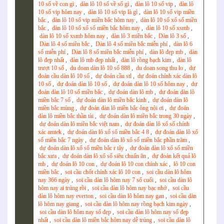
10 số về con gì
,
dàn lô 10 số về số gì
,
dàn lô 10 số vip
,
dàn lô
10 số vip hôm nay
,
dàn lô 10 số vip là gì
,
dàn lô 10 số vip miền
bắc
,
dàn lô 10 số vip miền bắc hôm nay
,
dàn lô 10 số xổ số miền
bắc
,
dàn lô 10 số xổ số miền bắc hôm nay
,
dàn lô 10 số xsmb
,
dàn lô 10 số xsmb hôm nay
,
dàn lô 3 miền bắc
,
Dàn lô 3 số
,
Dàn lô 4 số miền bắc
,
Dàn lô 4 số miền bắc miễn phí
,
dàn lô 6
số miễn phí
,
Dàn lô 8 số miền bắc miễn phí
,
dàn lô đẹp mb
,
dàn
lô đẹp nhất
,
dàn lô mb đẹp nhất
,
dàn lô rồng bạch kim
,
dàn lô
trượt 10 số
,
du doan dàn lô 10 số 888
,
du doan song thu lo
,
dự
đoán cầu dàn lô 10 số
,
dự đoán cầu stl
,
dự đoán chính xác dàn lô
10 số
,
dự đoán dàn lô 10 số
,
dự đoán dàn lô 10 số hôm nay
,
dự
đoán dàn lô 10 số miền bắc
,
dự đoán dàn lô mb
,
dự đoán dàn lô
miền bắc 7 số
,
dự đoán dàn lô miền bắc kinh
,
dự đoán dàn lô
miền bắc mùng
,
dự đoán dàn lô miền bắc ông nội ơi
,
dự đoán
dàn lô miền bắc thần tài
,
dự đoán dàn lô miền bắc trong 30 ngày
,
dự đoán dàn lô miền bắc việt nam
,
dự đoán dàn lô xổ số chính
xác amtek
,
dự đoán dàn lô xổ số miền bắc 4 8
,
dự đoán dàn lô xổ
số miền bắc 7 ngày
,
dự đoán dàn lô xổ số miền bắc phần trăm
,
dự đoán dàn lô xổ số miền bắc r tây
,
dự đoán dàn lô xổ số miền
bắc xưa
,
dự đoán dàn lô xổ số siêu chuẩn ăn
,
dự đoán kết quả lô
mb
,
dự đoán lô 10 con
,
dự đoán lô 10 con chính xác
,
lô 10 con
miền bắc
,
soi cầu chốt chính xác lô 10 con
,
soi cầu dàn lô hôm
nay 366 ngày
,
soi cầu dàn lô hôm nay 7 số cuối
,
soi cầu dàn lô
hôm nay ai trúng rồi
,
soi cầu dàn lô hôm nay bạc nhớ
,
soi cầu
dàn lô hôm nay everton
,
soi cầu dàn lô hôm nay gan
,
soi cầu dàn
lô hôm nay giang
,
soi cầu dàn lô hôm nay rồng bạch kim ngày
,
soi cầu dàn lô hôm nay số đẹp
,
soi cầu dàn lô hôm nay số đẹp
nhất
,
soi cầu dàn lô miền bắc hôm nay dễ trúng
,
soi cầu dàn lô