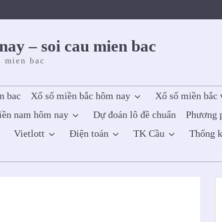
nay – soi cau mien bac
u mien bac
n bac
Xổ số miền bắc hôm nay
Xổ số miền bắc 
iền nam hôm nay
Dự đoán lô đề chuẩn
Phương p
Vietlott
Điện toán
TK Cầu
Thống 