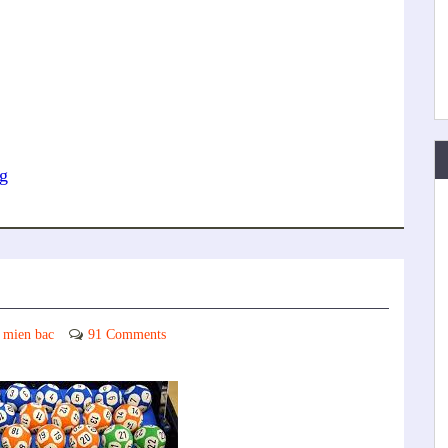
ng
u mien bac
91 Comments