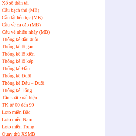
Xổ số thần tài
Cầu bạch thủ (MB)
Cầu lật liên tục (MB)
Cầu về cả cặp (MB)
Cầu về nhiều nháy (MB)
Thống kê đầu đuôi
Thống kê lô gan
Thống kê lô xiên
Thống kê lô kép
Thống kê Đầu
Thống kê Đuôi
Thống kê Đầu – Đuôi
Thống kê Tổng
Tần suất xuất hiện
TK từ 00 đến 99
Loto miền Bắc
Loto miền Nam
Loto miền Trung
Quay thử XSMB