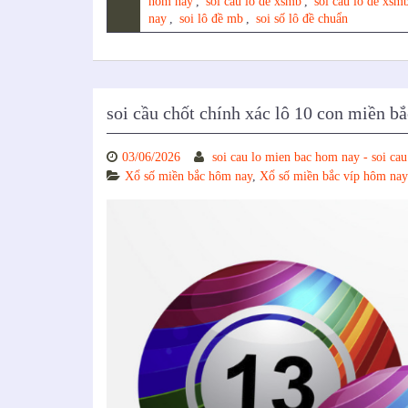
hom nay
,
soi cau lo de xsmb
,
soi cau lo de xs
nay
,
soi lô đề mb
,
soi số lô đề chuẩn
soi cầu chốt chính xác lô 10 con miền bắ
03/06/2026
soi cau lo mien bac hom nay - soi ca
Xổ số miền bắc hôm nay
,
Xổ số miền bắc víp hôm nay