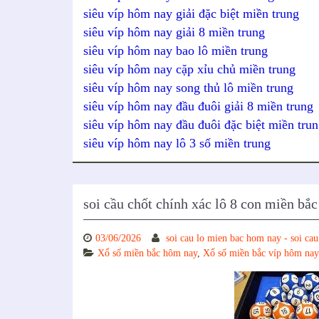
siêu víp hôm nay giải đặc biệt miền trung
siêu víp hôm nay giải 8 miền trung
siêu víp hôm nay bao lô miền trung
siêu víp hôm nay cặp xỉu chủ miền trung
siêu víp hôm nay song thủ lô miền trung
siêu víp hôm nay đầu đuôi giải 8 miền trung
siêu víp hôm nay đầu đuôi đặc biệt miền tru
siêu víp hôm nay lô 3 số miền trung
soi cầu chốt chính xác lô 8 con miền bắc
03/06/2026
soi cau lo mien bac hom nay - soi ca
Xổ số miền bắc hôm nay
,
Xổ số miền bắc víp hôm nay