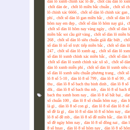
dàn lô xsmb chính xác lô đề
,
chốt cầu dàn lô xs
chốt dàn de
,
chốt lô miền bắc chuẩn
,
chốt số c
lô chính xác 6666
,
chốt số dàn lô chính xác gan
phí
,
chốt số dàn lô gan miền bắc
,
chốt số dàn l
hôm nay em đẹp
,
chốt số dàn lô hôm nay giá
,
c
chốt số dàn lô hôm nay vàng ngày
,
chốt số dàn l
miền bắc soi cầu giờ vàng
,
chốt số dàn lô miền b
268
,
chốt số dàn lô siêu chuẩn giải đặc biệt
,
chố
số dàn lô xổ số trực tiếp miền bắc
,
chốt số dàn l
247
,
chốt số dàn lô xsmb ag
,
chốt số dàn lô xs
số dàn lô xsmb chính xác miền bắc
,
chốt số dàn 
chốt số dàn lô xsmb chính xác xô sô
,
chốt số dà
dàn lô xsmb miễn phí
,
chốt số dàn lô xsmb siêu 
số dàn lô xsmb siêu chuẩn phương trang
,
chốt số
lô 8 số 5-10
,
dàn lô 8 số 799
,
dàn lô 8 số 99
,
d
thu
,
dàn lô 8 số bach thu binh dinh
,
dàn lô 8 số 
dlk
,
dàn lô 8 số bach thu mb
,
dàn lô 8 số bach 
bach thu xsmb hom nay
,
dàn lô 8 số bất bại
,
dàn
số chuẩn 100
,
dàn lô 8 số chuẩn hôm nay
,
dàn l
là gì
,
dàn lô 8 số con gì
,
dàn lô 8 số dàn lô 8 số
số đề là gì
,
dàn lô 8 số dàn lô 8 số hôm nay
,
dàn
lô 8 số đề mb
,
dàn lô 8 số đề miền bắc
,
dàn lô 
số đề ngày hôm nay
,
dàn lô 8 số đồng nai
,
dàn l
8 số hnay
,
dàn lô 8 số hôm nay
,
dàn lô 8 số hôm