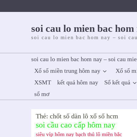
Skip
to
content
soi cau lo mien bac hom 
soi cau lo mien bac hom nay – soi ca
soi cau lo mien bac hom nay – soi cau mie
Xổ số miền trung hôm nay
Xổ số m
XSMT
kết quả hôm nay
Sổ kết quả
sổ mơ
Thẻ:
chốt số dàn lô xổ số hcm
soi cầu cao cấp hôm nay
siêu víp hôm nay bạch thủ lô miền bắc