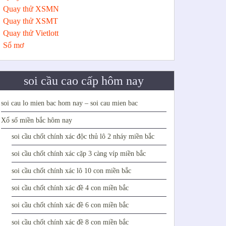
Quay thử XSMN
Quay thử XSMT
Quay thử Vietlott
Sổ mơ
soi cầu cao cấp hôm nay
soi cau lo mien bac hom nay – soi cau mien bac
Xổ số miền bắc hôm nay
soi cầu chốt chính xác độc thủ lô 2 nháy miền bắc
soi cầu chốt chính xác cặp 3 càng víp miền bắc
soi cầu chốt chính xác lô 10 con miền bắc
soi cầu chốt chính xác đề 4 con miền bắc
soi cầu chốt chính xác đề 6 con miền bắc
soi cầu chốt chính xác đề 8 con miền bắc