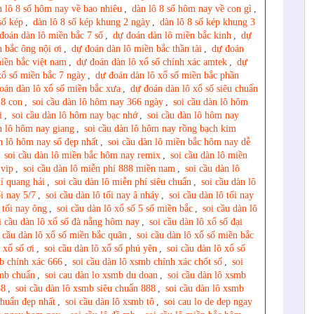
n lô 8 số hôm nay về bao nhiêu
,
dàn lô 8 số hôm nay về con gì
,
số kép
,
dàn lô 8 số kép khung 2 ngày
,
dàn lô 8 số kép khung 3
đoán dàn lô miền bắc 7 số
,
dự đoán dàn lô miền bắc kinh
,
dự
 bắc ông nội ơi
,
dự đoán dàn lô miền bắc thần tài
,
dự đoán
iền bắc việt nam
,
dự đoán dàn lô xổ số chính xác amtek
,
dự
xổ số miền bắc 7 ngày
,
dự đoán dàn lô xổ số miền bắc phần
oán dàn lô xổ số miền bắc xưa
,
dự đoán dàn lô xổ số siêu chuẩn
 8 con
,
soi cầu dàn lô hôm nay 366 ngày
,
soi cầu dàn lô hôm
i
,
soi cầu dàn lô hôm nay bạc nhớ
,
soi cầu dàn lô hôm nay
n lô hôm nay giang
,
soi cầu dàn lô hôm nay rồng bạch kim
n lô hôm nay số đẹp nhất
,
soi cầu dàn lô miền bắc hôm nay dễ
,
soi cầu dàn lô miền bắc hôm nay remix
,
soi cầu dàn lô miền
 vip
,
soi cầu dàn lô miễn phí 888 miền nam
,
soi cầu dàn lô
hí quang hải
,
soi cầu dàn lô miễn phí siêu chuẩn
,
soi cầu dàn lô
ối nay 5/7
,
soi cầu dàn lô tối nay â nháy
,
soi cầu dàn lô tối nay
 tối nay ông
,
soi cầu dàn lô xổ số 5 số miền bắc
,
soi cầu dàn lô
i cầu dàn lô xổ số đà nẵng hôm nay
,
soi cầu dàn lô xổ số đại
i cầu dàn lô xổ số miền bắc quân
,
soi cầu dàn lô xổ số miền bắc
 xổ số ơi
,
soi cầu dàn lô xổ số phú yên
,
soi cầu dàn lô xổ số
mb chính xác 666
,
soi cầu dàn lô xsmb chính xác chốt số
,
soi
smb chuẩn
,
soi cau dàn lo xsmb du doan
,
soi cầu dàn lô xsmb
88
,
soi cầu dàn lô xsmb siêu chuẩn 888
,
soi cầu dàn lô xsmb
chuẩn đẹp nhất
,
soi cầu dàn lô xsmb tô
,
soi cau lo de dep ngay