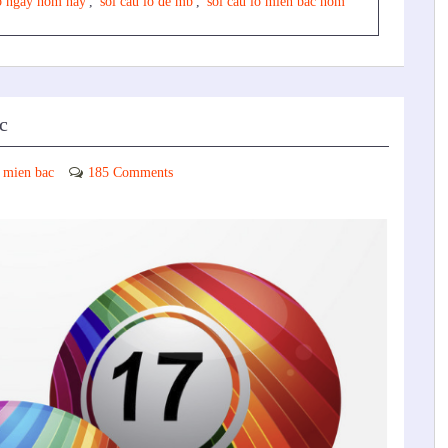
mb ngay hom nay
,
soi cầu lô đề mb
,
soi cầu lô miền bắc hôm
c
u mien bac
185 Comments