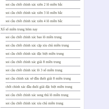
soi cầu chốt chính xác xiên 2 lô miền bắc
soi cầu chốt chính xác xiên 3 lô miền bắc
soi cầu chốt chính xác xiên 4 lô miền bắc
Xổ số miền trung hôm nay
soi cầu chốt chính xác bao lô miền trung
soi cầu chốt chính xác cặp xíu chủ miền trung
soi cầu chốt chính xác đặc biệt miền trung
soi cầu chốt chính xác giải 8 miền trung
soi cầu chốt chính xác lô 3 số miền trung
soi cầu chính xác sớ đầu đuôi giải 8 miền trung
chốt chính xác đầu đuôi giải đặc biệt miền trung
soi cầu chốt chính xác song thủ lô miền trung
soi cầu chốt chính xác xíu chủ miền trung