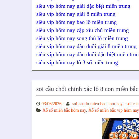
siêu víp hôm nay giải đặc biệt miền trung
siêu víp hôm nay giải 8 miền trung
siêu víp hôm nay bao lô miền trung
siêu víp hôm nay cặp xỉu chủ miền trung
siêu víp hôm nay song thủ lô miền trung
siêu víp hôm nay đầu đuôi giải 8 miền trung
siêu víp hôm nay đầu đuôi đặc biệt miền tru
siêu víp hôm nay lô 3 số miền trung
soi cầu chốt chính xác lô 8 con miền bắc
03/06/2026
soi cau lo mien bac hom nay - soi ca
Xổ số miền bắc hôm nay
,
Xổ số miền bắc víp hôm nay