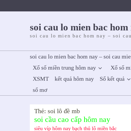
Skip
to
content
soi cau lo mien bac hom 
soi cau lo mien bac hom nay – soi ca
soi cau lo mien bac hom nay – soi cau mie
Xổ số miền trung hôm nay
Xổ số m
XSMT
kết quả hôm nay
Sổ kết quả
sổ mơ
Thẻ:
soi lô đề mb
soi cầu cao cấp hôm nay
siêu víp hôm nay bạch thủ lô miền bắc