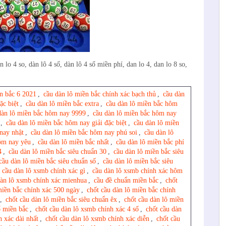
n lo 4 so, dàn lô 4 số, dàn lô 4 số miền phí, dan lo 4, dan lo 8 so,
n bắc 6 2021
,
cầu dàn lô miền bắc chính xác bạch thủ
,
cầu dàn
ặc biệt
,
cầu dàn lô miền bắc extra
,
cầu dàn lô miền bắc hôm
dàn lô miền bắc hôm nay 9999
,
cầu dàn lô miền bắc hôm nay
,
cầu dàn lô miền bắc hôm nay giải đặc biệt
,
cầu dàn lô miền
nay nhật
,
cầu dàn lô miền bắc hôm nay phú soi
,
cầu dàn lô
ôm nay yêu
,
cầu dàn lô miền bắc nhất
,
cầu dàn lô miền bắc phí
4
,
cầu dàn lô miền bắc siêu chuẩn 30
,
cầu dàn lô miền bắc siêu
cầu dàn lô miền bắc siêu chuẩn số
,
cầu dàn lô miền bắc siêu
,
cầu dàn lô xsmb chính xác gì
,
cầu dàn lô xsmb chính xác hôm
dàn lô xsmb chính xác mienhua
,
cầu đề chuẩn miền bắc
,
chốt
miền bắc chính xác 500 ngày
,
chốt cầu dàn lô miền bắc chính
,
chốt cầu dàn lô miền bắc siêu chuẩn êx
,
chốt cầu dàn lô miền
ố miền bắc
,
chốt cầu dàn lô xsmb chính xác 4 số
,
chốt cầu dàn
h xác dài nhất
,
chốt cầu dàn lô xsmb chính xác diễn
,
chốt cầu