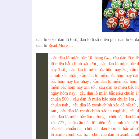
dan lo 6 so, dàn lô 6 số, dàn lô 6 số miền phí, dan lo 6, da
dàn lô
Read More …
cầu dàn lô miền bắc 10 tháng 04
,
cầu dàn lô miề
lô miền bắc chính xác ướt
,
cầu dàn lô miền bắc đ
nay 3 số
,
cầu dàn lô miền bắc hôm nay 3s
,
cầu 
chính xác nhất
,
cầu dàn lô miền bắc hôm nay dài
bắc hôm nay hai nháy
,
cầu dàn lô miền bắc hôm 
miền bắc hôm nay xin số
,
cầu dàn lô miền bắc h
ngày hôm nay
,
cầu dàn lô miền bắc siêu chuẩn 1
chuẩn 500
,
cầu dàn lô miền bắc siêu chuẩn êm
,
chuẩn uah
,
cầu dàn lô xsmb chính xác đề bất tử
sau
,
cầu dàn lô xsmb chính xác in english
,
cầu 
cầu dàn lô miền bắc âm dương
,
chốt cầu dàn lô 
xác 777
,
chốt cầu dàn lô miền bắc chính xác u19
bắc siêu chuẩn in
,
chốt cầu dàn lô miền bắc xổ s
lô xsmb chính xác bz
,
chốt cầu dàn lô xsmb chín