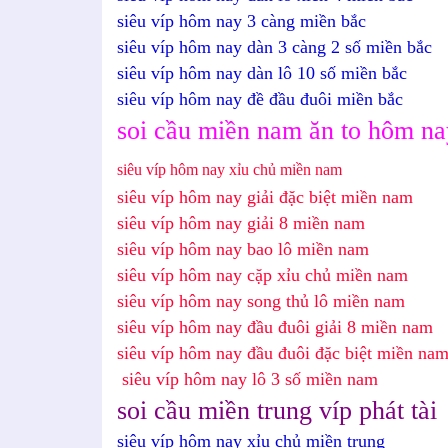
siêu víp hôm nay 3 càng miền bắc
siêu víp hôm nay dàn 3 càng 2 số miền bắc
siêu víp hôm nay dàn lô 10 số miền bắc
siêu víp hôm nay đề đầu đuôi miền bắc
soi cầu miền nam ăn to hôm na
siêu víp hôm nay xỉu chủ miền nam
siêu víp hôm nay giải đặc biệt miền nam
siêu víp hôm nay giải 8 miền nam
siêu víp hôm nay bao lô miền nam
siêu víp hôm nay cặp xỉu chủ miền nam
siêu víp hôm nay song thủ lô miền nam
siêu víp hôm nay đầu đuôi giải 8 miền nam
siêu víp hôm nay đầu đuôi đặc biệt miền na
siêu víp hôm nay lô 3 số miền nam
soi cầu miền trung víp phát tài
siêu víp hôm nay xỉu chủ miền trung