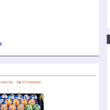
ng
u mien bac
91 Comments