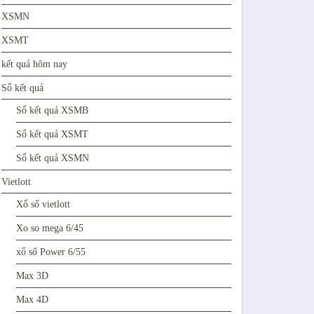
XSMN
XSMT
kết quả hôm nay
Sổ kết quả
Sổ kết quả XSMB
Sổ kết quả XSMT
Sổ kết quả XSMN
Vietlott
Xổ số vietlott
Xo so mega 6/45
xổ số Power 6/55
Max 3D
Max 4D