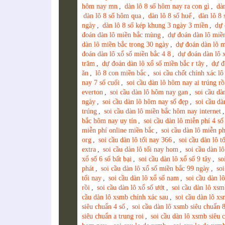
hôm nay mn
,
dàn lô 8 số hôm nay ra con gì
,
dà
dàn lô 8 số hôm qua
,
dàn lô 8 số huế
,
dàn lô 8 
ngày
,
dàn lô 8 số kép khung 3 ngày 3 miền
,
dự 
đoán dàn lô miền bắc mùng
,
dự đoán dàn lô miền
dàn lô miền bắc trong 30 ngày
,
dự đoán dàn lô m
đoán dàn lô xổ số miền bắc 4 8
,
dự đoán dàn lô 
trăm
,
dự đoán dàn lô xổ số miền bắc r tây
,
dự đ
ăn
,
lô 8 con miền bắc
,
soi cầu chốt chính xác lô
nay 7 số cuối
,
soi cầu dàn lô hôm nay ai trúng rồ
everton
,
soi cầu dàn lô hôm nay gan
,
soi cầu dà
ngày
,
soi cầu dàn lô hôm nay số đẹp
,
soi cầu dà
trúng
,
soi cầu dàn lô miền bắc hôm nay internet
bắc hôm nay uy tín
,
soi cầu dàn lô miễn phí 4 số
miễn phí online miền bắc
,
soi cầu dàn lô miễn p
org
,
soi cầu dàn lô tối nay 366
,
soi cầu dàn lô t
extra
,
soi cầu dàn lô tối nay hom
,
soi cầu dàn lô
xổ số 6 số bất bại
,
soi cầu dàn lô xổ số 9 tây
,
so
phát
,
soi cầu dàn lô xổ số miền bắc 99 ngày
,
so
tối nay
,
soi cầu dàn lô xổ số nam
,
soi cầu dàn lô
rồi
,
soi cầu dàn lô xổ số ướt
,
soi cầu dàn lô xs
cầu dàn lô xsmb chính xác sau
,
soi cầu dàn lô x
siêu chuẩn 4 số
,
soi cầu dàn lô xsmb siêu chuẩn 
siêu chuẩn a trung roi
,
soi cầu dàn lô xsmb siêu 