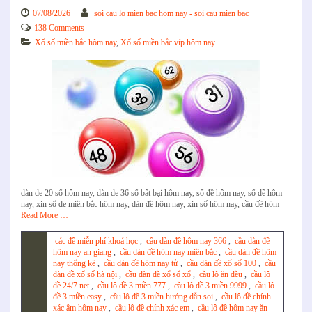
07/08/2026
soi cau lo mien bac hom nay - soi cau mien bac
138 Comments
Xổ số miền bắc hôm nay
,
Xổ số miền bắc víp hôm nay
dàn de 20 số hôm nay, dàn de 36 số bất bại hôm nay, số đề hôm nay, số dề hôm
nay, xin số de miền bắc hôm nay, dàn đề hôm nay, xin số hôm nay, cầu đề hôm
Read More …
các đề miễn phí khoá học
,
cầu dàn đề hôm nay 366
,
cầu dàn đề
hôm nay an giang
,
cầu dàn đề hôm nay miền bắc
,
cầu dàn đề hôm
nay thống kê
,
cầu dàn đề hôm nay tử
,
cầu dàn đề xổ số 100
,
cầu
dàn đề xổ số hà nội
,
cầu dàn đề xổ số xổ
,
cầu lô ăn đều
,
cầu lô
đề 24/7.net
,
cầu lô đề 3 miền 777
,
cầu lô đề 3 miền 9999
,
cầu lô
đề 3 miền easy
,
cầu lô đề 3 miền hướng dẫn soi
,
cầu lô đề chính
xác âm hôm nay
,
cầu lô đề chính xác em
,
cầu lô đề hôm nay ăn