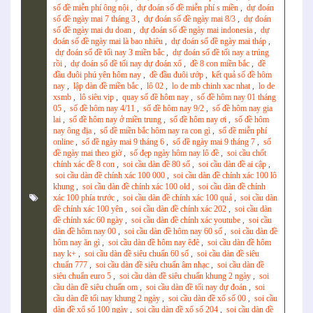
số đề miễn phí ông nội
,
dự đoán số đề miễn phí s miền
,
dự đoán
số đề ngày mai 7 tháng 3
,
dự đoán số đề ngày mai 8/3
,
dự đoán
số đề ngày mai du doan
,
dự đoán số đề ngày mai indonesia
,
dự
đoán số đề ngày mai là bao nhiêu
,
dự đoán số đề ngày mai tháp
,
dự đoán số đề tối nay 3 miền bắc
,
dự đoán số đề tối nay a trúng
rồi
,
dự đoán số đề tối nay dự đoán xổ
,
đề 8 con miền bắc
,
đề
đầu đuôi phú yên hôm nay
,
đề đầu đuôi ướp
,
kết quả số đề hôm
nay
,
lập dàn đề miền bắc
,
lô 02
,
lo de mb chinh xac nhat
,
lo de
xsmb
,
lô siêu vip
,
quay số đề hôm nay
,
số đề hôm nay 01 tháng
05
,
số đề hôm nay 4/11
,
số đề hôm nay 9/2
,
số đề hôm nay gia
lai
,
số đề hôm nay ở miền trung
,
số đề hôm nay ơi
,
số đề hôm
nay ông địa
,
số đề miền bắc hôm nay ra con gì
,
số đề miễn phí
online
,
số đề ngày mai 9 tháng 6
,
số đề ngày mai 9 tháng 7
,
số
đề ngày mai theo giờ
,
số đẹp ngày hôm nay lô đề
,
soi cầu chốt
chính xác đề 8 con
,
soi cầu dàn đề 80 số
,
soi cầu dàn đề ai cập
,
soi cầu dàn đề chính xác 100 000
,
soi cầu dàn đề chính xác 100 lô
khung
,
soi cầu dàn đề chính xác 100 old
,
soi cầu dàn đề chính
xác 100 phía trước
,
soi cầu dàn đề chính xác 100 quả
,
soi cầu dàn
đề chính xác 100 yên
,
soi cầu dàn đề chính xác 202
,
soi cầu dàn
đề chính xác 60 ngày
,
soi cầu dàn đề chính xác youtube
,
soi cầu
dàn đề hôm nay 00
,
soi cầu dàn đề hôm nay 60 số
,
soi cầu dàn đề
hôm nay ăn gì
,
soi cầu dàn đề hôm nay êđê
,
soi cầu dàn đề hôm
nay k+
,
soi cầu dàn đề siêu chuẩn 60 số
,
soi cầu dàn đề siêu
chuẩn 777
,
soi cầu dàn đề siêu chuẩn âm nhạc
,
soi cầu dàn đề
siêu chuẩn euro 5
,
soi cầu dàn đề siêu chuẩn khung 2 ngày
,
soi
cầu dàn đề siêu chuẩn om
,
soi cầu dàn đề tối nay dự đoán
,
soi
cầu dàn đề tối nay khung 2 ngày
,
soi cầu dàn đề xổ số 00
,
soi cầu
dàn đề xổ số 100 ngày
,
soi cầu dàn đề xổ số 204
,
soi cầu dàn đề