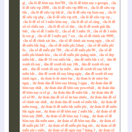
gì
,
cầu lô đề hôm nay ibet789
,
cầu lô đề hôm nay o georgia
,
cầu
lô đề siêu vip 2888
,
cầu lô đề siêu vip 888.vn
,
cầu lô đề siêu vip
bắc
,
cầu lô đề siêu vip bất tử
,
cầu lô đề siêu vip hom nay
,
cầu lô
đề siêu vip php
,
cầu lô đề siêu vip ướt
,
cầu lô đề siêu vip vip
,
cầu lô đề xổ số 3 miền hôm nay
,
cầu lô đề xổ số càng
,
cầu lô đề
xổ số chiều nay
,
cầu lô đề xổ số dàn
,
cầu lô đề xsmb giải đặc
biệt
,
cầu số đề 3 miền 02
,
cầu số đề 3 miền 18
,
cầu số đề 3 miền
là con gì
,
cầu số đề 3 miền quý 7 soi
,
cầu số đề chính xác 9999
,
cầu số đề chính xác âm
,
cầu số đề chính xác trong ngày
,
cầu số
đề miền bắc ông
,
cầu số đề miễn phí 2nhay
,
cầu số đề miễn phí
6s
,
cầu số đề miễn phí 789
,
cầu số đề miễn phí 99
,
cầu số đề
miễn phí khánh hòa
,
cầu số đề miễn phí quảng ninh
,
cầu số đẹp
miền bắc
,
dàn đề 10 con miền bắc
,
dàn đề miền bắc e số
,
dàn đề
xsmb tối nay
,
dàn đề xsmb tối nay 24h
,
dàn đề xsmb tối nay
anh
,
dàn đề xsmb tối nay ba miền
,
dàn đề xsmb tối nay bất tử
miền bắc
,
dàn đề xsmb tối nay hàng ngày
,
dàn đề xsmb tối nay
minh ngọc
,
du doan lo de mien bac
,
du doan lo de mien bac
ngay
,
dự đoán dàn đề hôm nay khung 3 ngày
,
dự đoán dàn đề
hôm nay nhất
,
dự đoán dàn đề hôm nay powerball
,
dự đoán dàn
đề hôm nay ra số gì
,
dự đoán dàn đề miền bắc
,
dự đoán dàn đề
xổ số 99
,
dự đoán dàn đề xổ số ăn bao nhiêu
,
dự đoán dàn đề xổ
số chính xác nhất
,
dự đoán dàn đề xsmb số miền bắc
,
dự đoán đề
miền trung
,
dự đoán lô đề miền bắc miễn phí
,
dự đoán lô đề miền
bắc ngày mai
,
dự đoán số đề hôm nay 2 miền bắc
,
dự đoán số đề
hôm nay 2888
,
dự đoán số đề hôm nay 3 càng
,
dự đoán số đề
hôm nay đài miền nam
,
dự đoán số đề hôm nay đầu
,
dự đoán số
đề miễn phí 247
,
dự đoán số đề miễn phí ông nội
,
dự đoán số đề
miễn phí s miền
,
dự đoán số đề ngày mai 7 tháng 3
,
dự đoán số