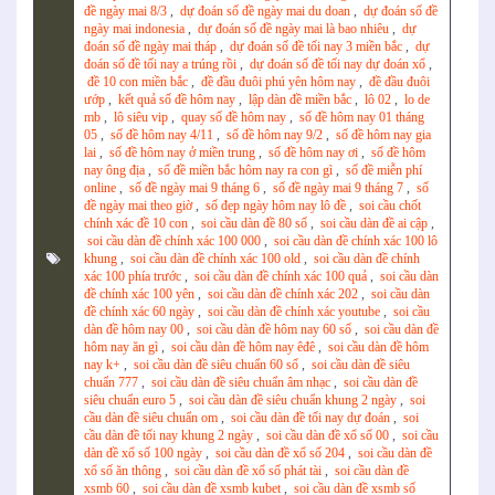
đề ngày mai 8/3
,
dự đoán số đề ngày mai du doan
,
dự đoán số đề
ngày mai indonesia
,
dự đoán số đề ngày mai là bao nhiêu
,
dự
đoán số đề ngày mai tháp
,
dự đoán số đề tối nay 3 miền bắc
,
dự
đoán số đề tối nay a trúng rồi
,
dự đoán số đề tối nay dự đoán xổ
,
đề 10 con miền bắc
,
đề đầu đuôi phú yên hôm nay
,
đề đầu đuôi
ướp
,
kết quả số đề hôm nay
,
lập dàn đề miền bắc
,
lô 02
,
lo de
mb
,
lô siêu vip
,
quay số đề hôm nay
,
số đề hôm nay 01 tháng
05
,
số đề hôm nay 4/11
,
số đề hôm nay 9/2
,
số đề hôm nay gia
lai
,
số đề hôm nay ở miền trung
,
số đề hôm nay ơi
,
số đề hôm
nay ông địa
,
số đề miền bắc hôm nay ra con gì
,
số đề miễn phí
online
,
số đề ngày mai 9 tháng 6
,
số đề ngày mai 9 tháng 7
,
số
đề ngày mai theo giờ
,
số đẹp ngày hôm nay lô đề
,
soi cầu chốt
chính xác đề 10 con
,
soi cầu dàn đề 80 số
,
soi cầu dàn đề ai cập
,
soi cầu dàn đề chính xác 100 000
,
soi cầu dàn đề chính xác 100 lô
khung
,
soi cầu dàn đề chính xác 100 old
,
soi cầu dàn đề chính
xác 100 phía trước
,
soi cầu dàn đề chính xác 100 quả
,
soi cầu dàn
đề chính xác 100 yên
,
soi cầu dàn đề chính xác 202
,
soi cầu dàn
đề chính xác 60 ngày
,
soi cầu dàn đề chính xác youtube
,
soi cầu
dàn đề hôm nay 00
,
soi cầu dàn đề hôm nay 60 số
,
soi cầu dàn đề
hôm nay ăn gì
,
soi cầu dàn đề hôm nay êđê
,
soi cầu dàn đề hôm
nay k+
,
soi cầu dàn đề siêu chuẩn 60 số
,
soi cầu dàn đề siêu
chuẩn 777
,
soi cầu dàn đề siêu chuẩn âm nhạc
,
soi cầu dàn đề
siêu chuẩn euro 5
,
soi cầu dàn đề siêu chuẩn khung 2 ngày
,
soi
cầu dàn đề siêu chuẩn om
,
soi cầu dàn đề tối nay dự đoán
,
soi
cầu dàn đề tối nay khung 2 ngày
,
soi cầu dàn đề xổ số 00
,
soi cầu
dàn đề xổ số 100 ngày
,
soi cầu dàn đề xổ số 204
,
soi cầu dàn đề
xổ số ăn thông
,
soi cầu dàn đề xổ số phát tài
,
soi cầu dàn đề
xsmb 60
,
soi cầu dàn đề xsmb kubet
,
soi cầu dàn đề xsmb số