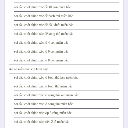
soi cầu chốt chính xác đề 10 con miền bắc
soi cầu chốt chính xác đề bạch thủ miền bắc
soi cầu chốt chính xác đề đầu đuôi miền bắc
soi cầu chốt chính xác đề song thủ miền bắc
soi cầu chốt chính xác lô 4 con miền bắc
soi cầu chốt chính xác lô 6 con miền bắc
soi cầu chốt chính xác lô 8 con miền bắc
Xổ số miền bắc víp hôm nay
soi cầu chốt chính xác lô bạch thủ kép miền bắc
soi cầu chốt chính xác lô bạch thủ miền bắc
soi cầu chốt chính xác lô song thủ kép miền bắc
soi cầu chốt chính xác lô song thủ miền bắc
soi cầu chốt chính xác víp 3 càng miền bắc
soi cầu chốt chính xác xiên 2 lô miền bắc