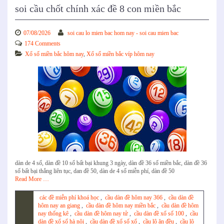
soi cầu chốt chính xác đề 8 con miền bắc
07/08/2026
soi cau lo mien bac hom nay - soi cau mien bac
174 Comments
Xổ số miền bắc hôm nay
,
Xổ số miền bắc víp hôm nay
dàn de 4 số, dàn đề 10 số bất bại khung 3 ngày, dàn đề 36 số miền bắc, dàn đề 36
số bất bại thắng liên tục, dan đề 50, dàn de 4 số miễn phí, dàn đề 50
Read More …
các đề miễn phí khoá học
,
cầu dàn đề hôm nay 366
,
cầu dàn đề
hôm nay an giang
,
cầu dàn đề hôm nay miền bắc
,
cầu dàn đề hôm
nay thống kê
,
cầu dàn đề hôm nay tử
,
cầu dàn đề xổ số 100
,
cầu
dàn đề xổ số hà nội
,
cầu dàn đề xổ số xổ
,
cầu lô ăn đều
,
cầu lô