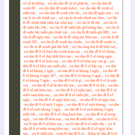
xổ số ăn thông
,
soi cầu dàn đề xổ số phát tài
,
soi cầu dàn đề
xsmb 60
,
soi cầu dàn đề xsmb kubet
,
soi cầu dàn đề xsmb số
miền bắc
,
soi cầu dàn đề xsmb yên bái
,
soi cầu đề ngày mai
,
soi
cau lo de mb chinh xac
,
soi cau lo de mb chinh xac nhat
,
soi cầu
lô đề chuẩn nhất miền bắc hôm nay
,
soi cầu lô đề mb
,
soi cầu lô
đề miền bắc 24h
,
soi cầu lô đề miền bắc giờ hoàng đạo
,
soi cầu lô
đề miền bắc miễn phí chính xác
,
soi cầu lô đề miễn phí 888
,
soi
cầu lô đề ngày mai
,
soi cầu lô đề vũng tàu hôm nay
,
soi cầu lô đề
xsmb 365
,
soi cầu lô đề xsmb âm chuẩn
,
soi cầu lô đề xsmb es
,
soi cầu lô đề xsmb giải đặc biệt
,
soi cầu sông thủ lô đề hôm nay
,
soi dàn đề 8 số bach thu xsmb hom nay
,
soi dàn đề 8 số chuan
,
soi dàn đề 8 số đẹp nhất hôm nay
,
soi dàn đề 8 số hàng ngày
,
soi dàn đề 8 số hom nay
,
soi dàn đề 8 số hôm nay con gì
,
soi
dàn đề 8 số hôm nay miễn phí
,
soi dàn đề 8 số kép vip
,
soi dàn
đề 8 số khung 2 ngày
,
soi dàn đề 8 số khung 3 ngày
,
soi dàn đề
8 số khung 3 ngày 287
,
soi dàn đề 8 số khung 5 ngày
,
soi dàn đề
8 số khung 7 ngày
,
soi dàn đề 8 số là gì
,
soi dàn đề 8 số là mấy
con
,
soi dàn đề 8 số là như thế nào
,
soi dàn đề 8 số mb
,
soi dàn
đề 8 số mb hôm nay
,
soi dàn đề 8 số miền nam
,
soi dàn đề 8 số
miền nam hôm nay
,
soi dàn đề 8 số miễn phí
,
soi dàn đề 8 số
ngày
,
soi dàn đề 8 số ngày hôm nay
,
soi dàn đề 8 số ngày mai
,
soi dàn đề 8 số nuôi 3 ngày
,
soi dàn đề 8 số nuôi khung
,
soi dàn
đề 8 số nuôi khung 5 ngày
,
soi dàn đề 8 số nuôi khung 5 ngày
miền bắc
,
soi dàn đề 8 số rồng bạch kim
,
soi dàn đề 8 số trong
ngày
,
soi dàn đề hôm nay
,
soi dàn đề miền bắc
,
soi dàn lô 8 số
,
soi lô dàn đề 8 số hôm nay
,
soi lô dàn đề 8 số miền bắc
,
soi lô
dàn đề 8 số miền trung hôm nay
,
soi lô dàn đề 8 số ngày hôm
nay
,
soi lô miễn phí
,
song lô dàn đề 8 số
,
thống kê dàn đề 8 số