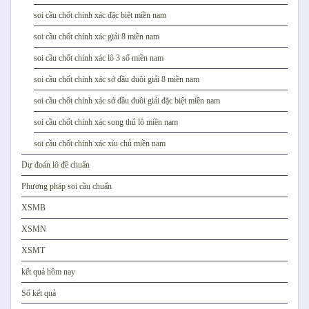
soi cầu chốt chính xác đặc biệt miền nam
soi cầu chốt chính xác giải 8 miền nam
soi cầu chốt chính xác lô 3 số miền nam
soi cầu chốt chính xác sớ đầu đuôi giải 8 miền nam
soi cầu chốt chính xác sớ đầu đuôi giải đặc biệt miền nam
soi cầu chốt chính xác song thủ lô miền nam
soi cầu chốt chính xác xíu chủ miền nam
Dự đoán lô đề chuẩn
Phương pháp soi cầu chuẩn
XSMB
XSMN
XSMT
kết quả hôm nay
Sổ kết quả