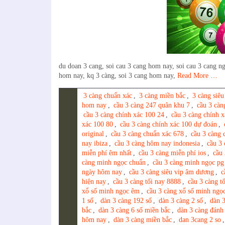
du doan 3 cang, soi cau 3 cang hom nay, soi cau 3 cang n
hom nay, kq 3 càng, soi 3 cang hom nay,
Read More …
3 càng chuẩn xác
,
3 càng miền bắc
,
3 càng siêu
hom nay
,
cầu 3 càng 247 quân khu 7
,
cầu 3 càn
cầu 3 càng chính xác 100 24
,
cầu 3 càng chính x
xác 100 80
,
cầu 3 càng chính xác 100 dự đoán
,
original
,
cầu 3 càng chuẩn xác 678
,
cầu 3 càng 
nay ibiza
,
cầu 3 càng hôm nay indonesia
,
cầu 3
miễn phí êm nhất
,
cầu 3 càng miễn phí ios
,
cầu
càng minh ngọc chuẩn
,
cầu 3 càng minh ngọc pg
ngày hôm nay
,
cầu 3 càng siêu vip âm dương
,
c
hiện nay
,
cầu 3 càng tối nay 8888
,
cầu 3 càng tố
xổ số minh ngọc êm
,
cầu 3 càng xổ số minh ngọ
1 số
,
dàn 3 càng 192 số
,
dàn 3 càng 2 số
,
dàn 3
bắc
,
dàn 3 càng 6 số miền bắc
,
dàn 3 càng đánh
hôm nay
,
dàn 3 càng miền bắc
,
dan 3cang 2 so