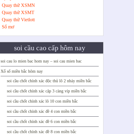
Quay thử XSMN
Quay thử XSMT
Quay thử Vietlott
Sổ mơ
soi cầu cao cấp hôm nay
soi cau lo mien bac hom nay – soi cau mien bac
Xổ số miền bắc hôm nay
soi cầu chốt chính xác độc thủ lô 2 nháy miền bắc
soi cầu chốt chính xác cặp 3 càng víp miền bắc
soi cầu chốt chính xác lô 10 con miền bắc
soi cầu chốt chính xác đề 4 con miền bắc
soi cầu chốt chính xác đề 6 con miền bắc
soi cầu chốt chính xác đề 8 con miền bắc