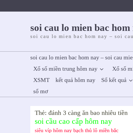
Skip
to
content
soi cau lo mien bac hom 
soi cau lo mien bac hom nay – soi ca
soi cau lo mien bac hom nay – soi cau mie
Xổ số miền trung hôm nay
Xổ số m
XSMT
kết quả hôm nay
Sổ kết quả
sổ mơ
Thẻ:
đánh 3 càng ăn bao nhiêu tiền
soi cầu cao cấp hôm nay
siêu víp hôm nay bạch thủ lô miền bắc