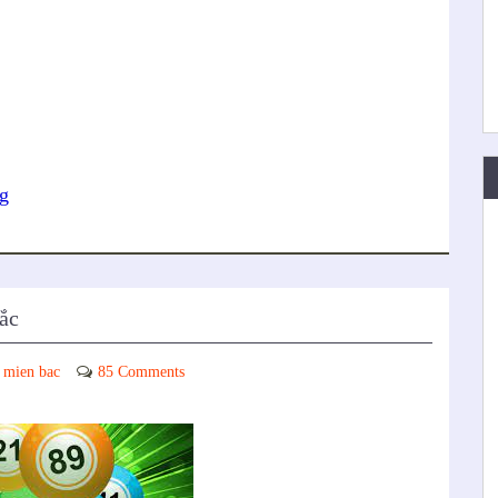
ng
bắc
u mien bac
85 Comments