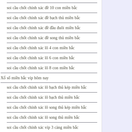
soi cầu chốt chính xác đề 10 con miền bắc
soi cầu chốt chính xác đề bạch thủ miền bắc
soi cầu chốt chính xác đề đầu đuôi miền bắc
soi cầu chốt chính xác đề song thủ miền bắc
soi cầu chốt chính xác lô 4 con miền bắc
soi cầu chốt chính xác lô 6 con miền bắc
soi cầu chốt chính xác lô 8 con miền bắc
Xổ số miền bắc víp hôm nay
soi cầu chốt chính xác lô bạch thủ kép miền bắc
soi cầu chốt chính xác lô bạch thủ miền bắc
soi cầu chốt chính xác lô song thủ kép miền bắc
soi cầu chốt chính xác lô song thủ miền bắc
soi cầu chốt chính xác víp 3 càng miền bắc