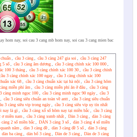
gay hom nay, soi cau 3 cang mb hom nay, soi cau 3 cang mien bac
 chuẩn
,
cầu 3 càng
,
cầu 3 càng 247 gia soi
,
cầu 3 càng 247
g 5 số
,
cầu 3 càng âm dương
,
cầu 3 càng chính xác 100 000
,
ác 100 3 tháng
,
cầu 3 càng chính xác 100 30
,
cầu 3 càng chính
cầu 3 càng chính xác 100 ngay
,
cầu 3 càng chính xác 100
chuẩn xác 68
,
cầu 3 càng chuẩn xác tại hà nội
,
cầu 3 càng hôm
 càng miễn phí âm
,
cầu 3 càng miễn phí ăn ở đâu
,
cầu 3 càng
 3 càng minh ngọc 100
,
cầu 3 càng minh ngọc 90 ngày
,
cầu 3
,
cầu 3 càng siêu chuẩn an toàn về antt
,
cầu 3 càng siêu chuẩn
ầu 3 càng siêu vip trong ngày
,
cầu 3 càng siêu vip uy tín nhất
i nay là gì
,
cầu 3 càng xổ số hôm nay tại miền bắc
,
cầu 3 càng
c ơ miền nam
,
cầu 3 càng xsmb nhất
,
Dàn 3 càng
,
dàn 3 càng
 càng 2 số miền bắc
,
DÀN 3 càng 3 số
,
dàn 3 càng 4 số miền
 quanh năm
,
dàn 3 càng đề
,
dàn 3 càng đề 5 số
,
dàn 3 càng
,
dàn ba càng
,
dán bố 3 càng
,
Dàn de 3 càng
,
Dàn de 3 càng