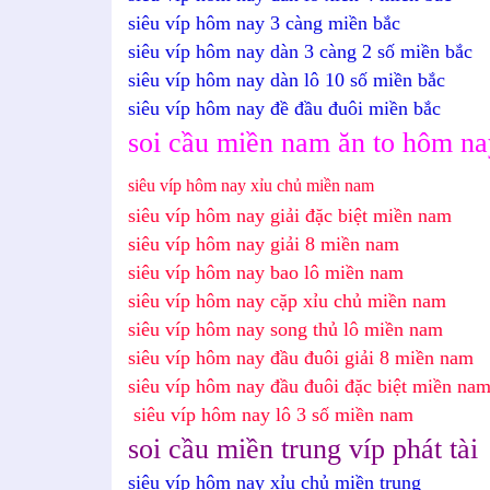
siêu víp hôm nay 3 càng miền bắc
siêu víp hôm nay dàn 3 càng 2 số miền bắc
siêu víp hôm nay dàn lô 10 số miền bắc
siêu víp hôm nay đề đầu đuôi miền bắc
soi cầu miền nam ăn to hôm na
siêu víp hôm nay xỉu chủ miền nam
siêu víp hôm nay giải đặc biệt miền nam
siêu víp hôm nay giải 8 miền nam
siêu víp hôm nay bao lô miền nam
siêu víp hôm nay cặp xỉu chủ miền nam
siêu víp hôm nay song thủ lô miền nam
siêu víp hôm nay đầu đuôi giải 8 miền nam
siêu víp hôm nay đầu đuôi đặc biệt miền na
siêu víp hôm nay lô 3 số miền nam
soi cầu miền trung víp phát tài
siêu víp hôm nay xỉu chủ miền trung