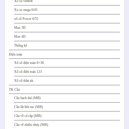
Xổ số vietlott
Xo so mega 6/45
xổ số Power 6/55
Max 3D
Max 4D
Thống kê
Điện toán
Xổ số điện toán 6×36
Xổ số điện toán 123
Xổ số thần tài
TK Cầu
Cầu bạch thủ (MB)
Cầu lật liên tục (MB)
Cầu về cả cặp (MB)
Cầu về nhiều nháy (MB)