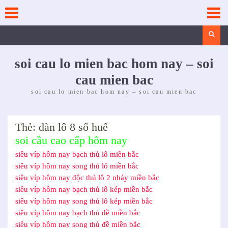
Skip
to
content
Search
soi cau lo mien bac hom nay – soi
cau mien bac
soi cau lo mien bac hom nay – soi cau mien bac
Thẻ:
dàn lô 8 số huế
soi cầu cao cấp hôm nay
siêu víp hôm nay bạch thủ lô miền bắc
siêu víp hôm nay song thủ lô miền bắc
siêu víp hôm nay độc thủ lô 2 nháy miền bắc
siêu víp hôm nay bạch thủ lô kép miền bắc
siêu víp hôm nay song thủ lô kép miền bắc
siêu víp hôm nay bạch thủ đề miền bắc
siêu víp hôm nay song thủ đề miền bắc