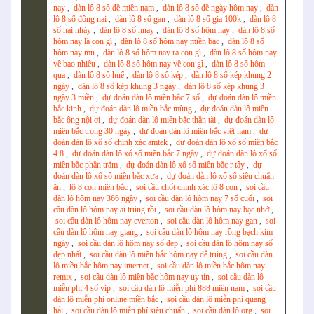
nay
,
dàn lô 8 số đề miền nam
,
dàn lô 8 số đề ngày hôm nay
,
dàn
lô 8 số đồng nai
,
dàn lô 8 số gan
,
dàn lô 8 số gia 100k
,
dàn lô 8
số hai nháy
,
dàn lô 8 số hnay
,
dàn lô 8 số hôm nay
,
dàn lô 8 số
hôm nay là con gì
,
dàn lô 8 số hôm nay miền bac
,
dàn lô 8 số
hôm nay mn
,
dàn lô 8 số hôm nay ra con gì
,
dàn lô 8 số hôm nay
về bao nhiêu
,
dàn lô 8 số hôm nay về con gì
,
dàn lô 8 số hôm
qua
,
dàn lô 8 số huế
,
dàn lô 8 số kép
,
dàn lô 8 số kép khung 2
ngày
,
dàn lô 8 số kép khung 3 ngày
,
dàn lô 8 số kép khung 3
ngày 3 miền
,
dự đoán dàn lô miền bắc 7 số
,
dự đoán dàn lô miền
bắc kinh
,
dự đoán dàn lô miền bắc mùng
,
dự đoán dàn lô miền
bắc ông nội ơi
,
dự đoán dàn lô miền bắc thần tài
,
dự đoán dàn lô
miền bắc trong 30 ngày
,
dự đoán dàn lô miền bắc việt nam
,
dự
đoán dàn lô xổ số chính xác amtek
,
dự đoán dàn lô xổ số miền bắc
4 8
,
dự đoán dàn lô xổ số miền bắc 7 ngày
,
dự đoán dàn lô xổ số
miền bắc phần trăm
,
dự đoán dàn lô xổ số miền bắc r tây
,
dự
đoán dàn lô xổ số miền bắc xưa
,
dự đoán dàn lô xổ số siêu chuẩn
ăn
,
lô 8 con miền bắc
,
soi cầu chốt chính xác lô 8 con
,
soi cầu
dàn lô hôm nay 366 ngày
,
soi cầu dàn lô hôm nay 7 số cuối
,
soi
cầu dàn lô hôm nay ai trúng rồi
,
soi cầu dàn lô hôm nay bạc nhớ
,
soi cầu dàn lô hôm nay everton
,
soi cầu dàn lô hôm nay gan
,
soi
cầu dàn lô hôm nay giang
,
soi cầu dàn lô hôm nay rồng bạch kim
ngày
,
soi cầu dàn lô hôm nay số đẹp
,
soi cầu dàn lô hôm nay số
đẹp nhất
,
soi cầu dàn lô miền bắc hôm nay dễ trúng
,
soi cầu dàn
lô miền bắc hôm nay internet
,
soi cầu dàn lô miền bắc hôm nay
remix
,
soi cầu dàn lô miền bắc hôm nay uy tín
,
soi cầu dàn lô
miễn phí 4 số vip
,
soi cầu dàn lô miễn phí 888 miền nam
,
soi cầu
dàn lô miễn phí online miền bắc
,
soi cầu dàn lô miễn phí quang
hải
,
soi cầu dàn lô miễn phí siêu chuẩn
,
soi cầu dàn lô org
,
soi