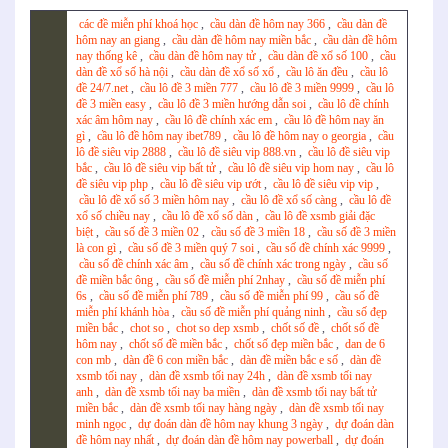
các đề miễn phí khoá học
,
cầu dàn đề hôm nay 366
,
cầu dàn đề
hôm nay an giang
,
cầu dàn đề hôm nay miền bắc
,
cầu dàn đề hôm
nay thống kê
,
cầu dàn đề hôm nay tử
,
cầu dàn đề xổ số 100
,
cầu
dàn đề xổ số hà nội
,
cầu dàn đề xổ số xổ
,
cầu lô ăn đều
,
cầu lô
đề 24/7.net
,
cầu lô đề 3 miền 777
,
cầu lô đề 3 miền 9999
,
cầu lô
đề 3 miền easy
,
cầu lô đề 3 miền hướng dẫn soi
,
cầu lô đề chính
xác âm hôm nay
,
cầu lô đề chính xác em
,
cầu lô đề hôm nay ăn
gì
,
cầu lô đề hôm nay ibet789
,
cầu lô đề hôm nay o georgia
,
cầu
lô đề siêu vip 2888
,
cầu lô đề siêu vip 888.vn
,
cầu lô đề siêu vip
bắc
,
cầu lô đề siêu vip bất tử
,
cầu lô đề siêu vip hom nay
,
cầu lô
đề siêu vip php
,
cầu lô đề siêu vip ướt
,
cầu lô đề siêu vip vip
,
cầu lô đề xổ số 3 miền hôm nay
,
cầu lô đề xổ số càng
,
cầu lô đề
xổ số chiều nay
,
cầu lô đề xổ số dàn
,
cầu lô đề xsmb giải đặc
biệt
,
cầu số đề 3 miền 02
,
cầu số đề 3 miền 18
,
cầu số đề 3 miền
là con gì
,
cầu số đề 3 miền quý 7 soi
,
cầu số đề chính xác 9999
,
cầu số đề chính xác âm
,
cầu số đề chính xác trong ngày
,
cầu số
đề miền bắc ông
,
cầu số đề miễn phí 2nhay
,
cầu số đề miễn phí
6s
,
cầu số đề miễn phí 789
,
cầu số đề miễn phí 99
,
cầu số đề
miễn phí khánh hòa
,
cầu số đề miễn phí quảng ninh
,
cầu số đẹp
miền bắc
,
chot so
,
chot so dep xsmb
,
chốt số đề
,
chốt số đề
hôm nay
,
chốt số đề miền bắc
,
chốt số đẹp miền bắc
,
dan de 6
con mb
,
dàn đề 6 con miền bắc
,
dàn đề miền bắc e số
,
dàn đề
xsmb tối nay
,
dàn đề xsmb tối nay 24h
,
dàn đề xsmb tối nay
anh
,
dàn đề xsmb tối nay ba miền
,
dàn đề xsmb tối nay bất tử
miền bắc
,
dàn đề xsmb tối nay hàng ngày
,
dàn đề xsmb tối nay
minh ngọc
,
dự đoán dàn đề hôm nay khung 3 ngày
,
dự đoán dàn
đề hôm nay nhất
,
dự đoán dàn đề hôm nay powerball
,
dự đoán