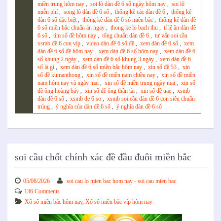
miền trung hôm nay
,
soi lô dàn đề 6 số ngày hôm nay
,
soi lô
miễn phí
,
song lô dàn đề 6 số
,
thống kê các dàn đề 6
,
thống kê
dàn 6 số đặc biệt
,
thống kê dàn đề 6 số miền bắc
,
thống kê dàn đề
6 số miền bắc chuẩn ăn ngay
,
thong ke lo bach thu
,
tỉ lệ ăn dàn đề
6 số
,
tìm số đề hôm nay
,
tổng chuẩn dàn đề 6
,
tư vấn soi cầu
xsmb đề 6 con víp
,
video dàn đề 6 số đề
,
xem dàn đề 6 số
,
xem
dàn đề 6 số đề hôm nay
,
xem dàn đề 6 số hôm nay
,
xem dàn đề 6
số khung 2 ngày
,
xem dàn đề 6 số khung 3 ngày
,
xem dàn đề 6
số là gì
,
xem dàn đề 6 số miền bắc hôm nay
,
xin số đề 53
,
xin
số đề kumanthong
,
xin số đề miền nam chiều nay
,
xin số đề miền
nam hôm nay và ngày mai
,
xin số đề miền trung ngày mai
,
xin số
đề ông hoàng bảy
,
xin số đề ông thần tài
,
xin số đề uae
,
xsmb
dàn đề 6 số
,
xsmb de 6 so
,
xsmb soi cầu dàn đề 6 con siêu chuẩn
trúng
,
ý nghĩa của dàn đề 6 số
,
ý nghĩa dàn đề 6 số
soi cầu chốt chính xác đề đầu đuôi miền bắc
05/08/2026
soi cau lo mien bac hom nay - soi cau mien bac
136 Comments
Xổ số miền bắc hôm nay
,
Xổ số miền bắc víp hôm nay