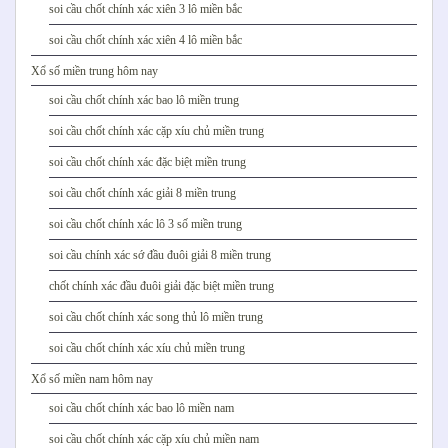
soi cầu chốt chính xác xiên 3 lô miền bắc
soi cầu chốt chính xác xiên 4 lô miền bắc
Xổ số miền trung hôm nay
soi cầu chốt chính xác bao lô miền trung
soi cầu chốt chính xác cặp xíu chủ miền trung
soi cầu chốt chính xác đặc biệt miền trung
soi cầu chốt chính xác giải 8 miền trung
soi cầu chốt chính xác lô 3 số miền trung
soi cầu chính xác sớ đầu đuôi giải 8 miền trung
chốt chính xác đầu đuôi giải đặc biệt miền trung
soi cầu chốt chính xác song thủ lô miền trung
soi cầu chốt chính xác xíu chủ miền trung
Xổ số miền nam hôm nay
soi cầu chốt chính xác bao lô miền nam
soi cầu chốt chính xác cặp xíu chủ miền nam