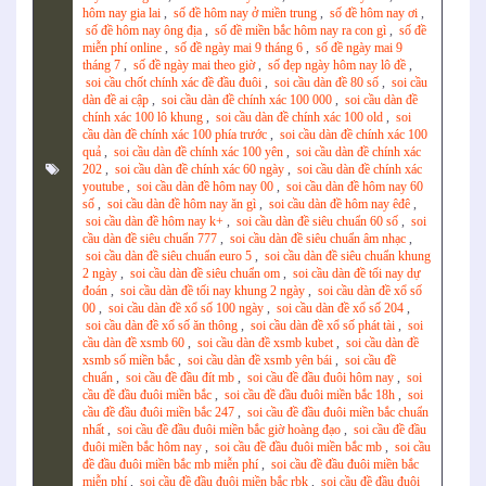
hôm nay gia lai
,
số đề hôm nay ở miền trung
,
số đề hôm nay ơi
,
số đề hôm nay ông địa
,
số đề miền bắc hôm nay ra con gì
,
số đề
miễn phí online
,
số đề ngày mai 9 tháng 6
,
số đề ngày mai 9
tháng 7
,
số đề ngày mai theo giờ
,
số đẹp ngày hôm nay lô đề
,
soi cầu chốt chính xác đề đầu đuôi
,
soi cầu dàn đề 80 số
,
soi cầu
dàn đề ai cập
,
soi cầu dàn đề chính xác 100 000
,
soi cầu dàn đề
chính xác 100 lô khung
,
soi cầu dàn đề chính xác 100 old
,
soi
cầu dàn đề chính xác 100 phía trước
,
soi cầu dàn đề chính xác 100
quả
,
soi cầu dàn đề chính xác 100 yên
,
soi cầu dàn đề chính xác
202
,
soi cầu dàn đề chính xác 60 ngày
,
soi cầu dàn đề chính xác
youtube
,
soi cầu dàn đề hôm nay 00
,
soi cầu dàn đề hôm nay 60
số
,
soi cầu dàn đề hôm nay ăn gì
,
soi cầu dàn đề hôm nay êđê
,
soi cầu dàn đề hôm nay k+
,
soi cầu dàn đề siêu chuẩn 60 số
,
soi
cầu dàn đề siêu chuẩn 777
,
soi cầu dàn đề siêu chuẩn âm nhạc
,
soi cầu dàn đề siêu chuẩn euro 5
,
soi cầu dàn đề siêu chuẩn khung
2 ngày
,
soi cầu dàn đề siêu chuẩn om
,
soi cầu dàn đề tối nay dự
đoán
,
soi cầu dàn đề tối nay khung 2 ngày
,
soi cầu dàn đề xổ số
00
,
soi cầu dàn đề xổ số 100 ngày
,
soi cầu dàn đề xổ số 204
,
soi cầu dàn đề xổ số ăn thông
,
soi cầu dàn đề xổ số phát tài
,
soi
cầu dàn đề xsmb 60
,
soi cầu dàn đề xsmb kubet
,
soi cầu dàn đề
xsmb số miền bắc
,
soi cầu dàn đề xsmb yên bái
,
soi cầu đề
chuẩn
,
soi cầu đề đầu đít mb
,
soi cầu đề đầu đuôi hôm nay
,
soi
cầu đề đầu đuôi miền bắc
,
soi cầu đề đầu đuôi miền bắc 18h
,
soi
cầu đề đầu đuôi miền bắc 247
,
soi cầu đề đầu đuôi miền bắc chuẩn
nhất
,
soi cầu đề đầu đuôi miền bắc giờ hoàng đạo
,
soi cầu đề đầu
đuôi miền bắc hôm nay
,
soi cầu đề đầu đuôi miền bắc mb
,
soi cầu
đề đầu đuôi miền bắc mb miễn phí
,
soi cầu đề đầu đuôi miền bắc
miễn phí
,
soi cầu đề đầu đuôi miền bắc rbk
,
soi cầu đề đầu đuôi