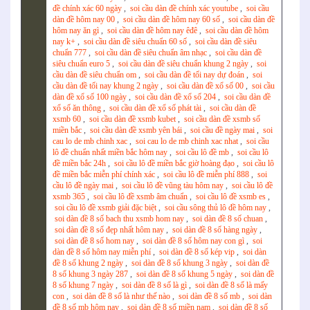
đề chính xác 60 ngày
,
soi cầu dàn đề chính xác youtube
,
soi cầu
dàn đề hôm nay 00
,
soi cầu dàn đề hôm nay 60 số
,
soi cầu dàn đề
hôm nay ăn gì
,
soi cầu dàn đề hôm nay êđê
,
soi cầu dàn đề hôm
nay k+
,
soi cầu dàn đề siêu chuẩn 60 số
,
soi cầu dàn đề siêu
chuẩn 777
,
soi cầu dàn đề siêu chuẩn âm nhạc
,
soi cầu dàn đề
siêu chuẩn euro 5
,
soi cầu dàn đề siêu chuẩn khung 2 ngày
,
soi
cầu dàn đề siêu chuẩn om
,
soi cầu dàn đề tối nay dự đoán
,
soi
cầu dàn đề tối nay khung 2 ngày
,
soi cầu dàn đề xổ số 00
,
soi cầu
dàn đề xổ số 100 ngày
,
soi cầu dàn đề xổ số 204
,
soi cầu dàn đề
xổ số ăn thông
,
soi cầu dàn đề xổ số phát tài
,
soi cầu dàn đề
xsmb 60
,
soi cầu dàn đề xsmb kubet
,
soi cầu dàn đề xsmb số
miền bắc
,
soi cầu dàn đề xsmb yên bái
,
soi cầu đề ngày mai
,
soi
cau lo de mb chinh xac
,
soi cau lo de mb chinh xac nhat
,
soi cầu
lô đề chuẩn nhất miền bắc hôm nay
,
soi cầu lô đề mb
,
soi cầu lô
đề miền bắc 24h
,
soi cầu lô đề miền bắc giờ hoàng đạo
,
soi cầu lô
đề miền bắc miễn phí chính xác
,
soi cầu lô đề miễn phí 888
,
soi
cầu lô đề ngày mai
,
soi cầu lô đề vũng tàu hôm nay
,
soi cầu lô đề
xsmb 365
,
soi cầu lô đề xsmb âm chuẩn
,
soi cầu lô đề xsmb es
,
soi cầu lô đề xsmb giải đặc biệt
,
soi cầu sông thủ lô đề hôm nay
,
soi dàn đề 8 số bach thu xsmb hom nay
,
soi dàn đề 8 số chuan
,
soi dàn đề 8 số đẹp nhất hôm nay
,
soi dàn đề 8 số hàng ngày
,
soi dàn đề 8 số hom nay
,
soi dàn đề 8 số hôm nay con gì
,
soi
dàn đề 8 số hôm nay miễn phí
,
soi dàn đề 8 số kép vip
,
soi dàn
đề 8 số khung 2 ngày
,
soi dàn đề 8 số khung 3 ngày
,
soi dàn đề
8 số khung 3 ngày 287
,
soi dàn đề 8 số khung 5 ngày
,
soi dàn đề
8 số khung 7 ngày
,
soi dàn đề 8 số là gì
,
soi dàn đề 8 số là mấy
con
,
soi dàn đề 8 số là như thế nào
,
soi dàn đề 8 số mb
,
soi dàn
đề 8 số mb hôm nay
,
soi dàn đề 8 số miền nam
,
soi dàn đề 8 số