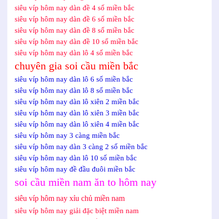
siêu víp hôm nay dàn đề 4 số miền bắc
siêu víp hôm nay dàn đề 6 số miền bắc
siêu víp hôm nay dàn đề 8 số miền bắc
siêu víp hôm nay dàn đề 10 số miền bắc
siêu víp hôm nay dàn lô 4 số miền bắc
chuyên gia soi cầu miền bắc
siêu víp hôm nay dàn lô 6 số miền bắc
siêu víp hôm nay dàn lô 8 số miền bắc
siêu víp hôm nay dàn lô xiên 2 miền bắc
siêu víp hôm nay dàn lô xiên 3 miền bắc
siêu víp hôm nay dàn lô xiên 4 miền bắc
siêu víp hôm nay 3 càng miền bắc
siêu víp hôm nay dàn 3 càng 2 số miền bắc
siêu víp hôm nay dàn lô 10 số miền bắc
siêu víp hôm nay đề đầu đuôi miền bắc
soi cầu miền nam ăn to hôm nay
siêu víp hôm nay xỉu chủ miền nam
siêu víp hôm nay giải đặc biệt miền nam