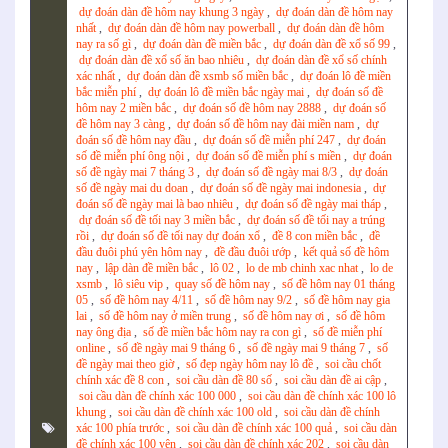
dự đoán dàn đề hôm nay khung 3 ngày
,
dự đoán dàn đề hôm nay
nhất
,
dự đoán dàn đề hôm nay powerball
,
dự đoán dàn đề hôm
nay ra số gì
,
dự đoán dàn đề miền bắc
,
dự đoán dàn đề xổ số 99
,
dự đoán dàn đề xổ số ăn bao nhiêu
,
dự đoán dàn đề xổ số chính
xác nhất
,
dự đoán dàn đề xsmb số miền bắc
,
dự đoán lô đề miền
bắc miễn phí
,
dự đoán lô đề miền bắc ngày mai
,
dự đoán số đề
hôm nay 2 miền bắc
,
dự đoán số đề hôm nay 2888
,
dự đoán số
đề hôm nay 3 càng
,
dự đoán số đề hôm nay đài miền nam
,
dự
đoán số đề hôm nay đầu
,
dự đoán số đề miễn phí 247
,
dự đoán
số đề miễn phí ông nội
,
dự đoán số đề miễn phí s miền
,
dự đoán
số đề ngày mai 7 tháng 3
,
dự đoán số đề ngày mai 8/3
,
dự đoán
số đề ngày mai du doan
,
dự đoán số đề ngày mai indonesia
,
dự
đoán số đề ngày mai là bao nhiêu
,
dự đoán số đề ngày mai tháp
,
dự đoán số đề tối nay 3 miền bắc
,
dự đoán số đề tối nay a trúng
rồi
,
dự đoán số đề tối nay dự đoán xổ
,
đề 8 con miền bắc
,
đề
đầu đuôi phú yên hôm nay
,
đề đầu đuôi ướp
,
kết quả số đề hôm
nay
,
lập dàn đề miền bắc
,
lô 02
,
lo de mb chinh xac nhat
,
lo de
xsmb
,
lô siêu vip
,
quay số đề hôm nay
,
số đề hôm nay 01 tháng
05
,
số đề hôm nay 4/11
,
số đề hôm nay 9/2
,
số đề hôm nay gia
lai
,
số đề hôm nay ở miền trung
,
số đề hôm nay ơi
,
số đề hôm
nay ông địa
,
số đề miền bắc hôm nay ra con gì
,
số đề miễn phí
online
,
số đề ngày mai 9 tháng 6
,
số đề ngày mai 9 tháng 7
,
số
đề ngày mai theo giờ
,
số đẹp ngày hôm nay lô đề
,
soi cầu chốt
chính xác đề 8 con
,
soi cầu dàn đề 80 số
,
soi cầu dàn đề ai cập
,
soi cầu dàn đề chính xác 100 000
,
soi cầu dàn đề chính xác 100 lô
khung
,
soi cầu dàn đề chính xác 100 old
,
soi cầu dàn đề chính
xác 100 phía trước
,
soi cầu dàn đề chính xác 100 quả
,
soi cầu dàn
đề chính xác 100 yên
,
soi cầu dàn đề chính xác 202
,
soi cầu dàn