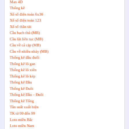
Max 4D
Thống kê
Xổ số điện toán 6x36
Xổ số điện toán 123
Xổ số thần tài
Cầu bạch thủ (MB)
Cầu lật liên tục (MB)
Cầu về cả cặp (MB)
Cầu về nhiều nháy (MB)
Thống kê đầu đuôi
Thống kê lô gan
Thống kê lô xiên
Thống kê lô kép
Thống kê Đầu
Thống kê Đuôi
Thống kê Đầu – Đuôi
Thống kê Tổng
Tần suất xuất hiện
TK từ 00 đến 99
Loto miền Bắc
Loto miền Nam