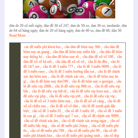
dàn de 20 số mỗi ngày, dàn đề 36 số 247, dan de 50 so, dan 36 so, taodande, dàn
de 64 số hàng ngày, dàn de 20 số hàng ngày, dan de 60 so, dan đề 60, dàn 50
Read More …
các đề miễn phí khoá học
,
cầu dàn đề hôm nay 366
,
cầu dàn đề
hôm nay an giang
,
cầu dàn đề hôm nay miền bắc
,
cầu dàn đề hôm
nay thống kê
,
cầu dàn đề hôm nay tử
,
cầu dàn đề xổ số 100
,
cầu
dàn đề xổ số hà nội
,
cầu dàn đề xổ số xổ
,
cầu lô ăn đều
,
cầu lô
đề 24/7.net
,
cầu lô đề 3 miền 777
,
cầu lô đề 3 miền 9999
,
cầu lô
đề 3 miền easy
,
cầu lô đề 3 miền hướng dẫn soi
,
cầu lô đề chính
xác âm hôm nay
,
cầu lô đề chính xác em
,
cầu lô đề hôm nay ăn
gì
,
cầu lô đề hôm nay ibet789
,
cầu lô đề hôm nay o georgia
,
cầu
lô đề siêu vip 2888
,
cầu lô đề siêu vip 888.vn
,
cầu lô đề siêu vip
bắc
,
cầu lô đề siêu vip bất tử
,
cầu lô đề siêu vip hom nay
,
cầu lô
đề siêu vip php
,
cầu lô đề siêu vip ướt
,
cầu lô đề siêu vip vip
,
cầu lô đề xổ số 3 miền hôm nay
,
cầu lô đề xổ số càng
,
cầu lô đề
xổ số chiều nay
,
cầu lô đề xổ số dàn
,
cầu lô đề xsmb giải đặc
biệt
,
cầu số đề 3 miền 02
,
cầu số đề 3 miền 18
,
cầu số đề 3 miền
là con gì
,
cầu số đề 3 miền quý 7 soi
,
cầu số đề chính xác 9999
,
cầu số đề chính xác âm
,
cầu số đề chính xác trong ngày
,
cầu số
đề miền bắc ông
,
cầu số đề miễn phí 2nhay
,
cầu số đề miễn phí
6s
,
cầu số đề miễn phí 789
,
cầu số đề miễn phí 99
,
cầu số đề
miễn phí khánh hòa
,
cầu số đề miễn phí quảng ninh
,
cầu số đẹp