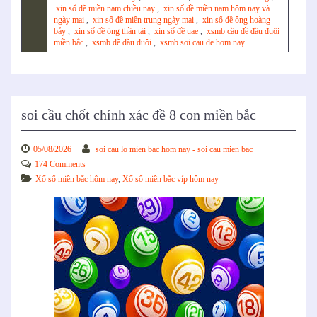
xin số đề miền nam chiều nay
,
xin số đề miền nam hôm nay và
ngày mai
,
xin số đề miền trung ngày mai
,
xin số đề ông hoàng
bảy
,
xin số đề ông thần tài
,
xin số đề uae
,
xsmb cầu đề đầu đuôi
miền bắc
,
xsmb đề đầu đuôi
,
xsmb soi cau de hom nay
soi cầu chốt chính xác đề 8 con miền bắc
05/08/2026
soi cau lo mien bac hom nay - soi cau mien bac
174 Comments
Xổ số miền bắc hôm nay
,
Xổ số miền bắc víp hôm nay