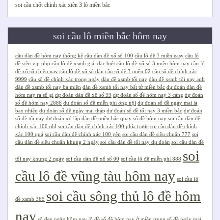
soi cầu chốt chính xác xiên 3 lô miền bắc
soi cầu lô miền bắc hôm nay
cầu dàn đề hôm nay thống kê
cầu dàn đề xổ số 100
cầu lô đề 3 miền easy
cầu lô
đề siêu vip php
cầu lô đề xsmb giải đặc biệt
cầu lô đề xổ số 3 miền hôm nay
cầu lô
đề xổ số chiều nay
cầu lô đề xổ số dàn
cầu số đề 3 miền 02
cầu số đề chính xác
9999
cầu số đề chính xác trong ngày
dàn đề xsmb tối nay
dàn đề xsmb tối nay anh
dàn đề xsmb tối nay ba miền
dàn đề xsmb tối nay bất tử miền bắc
dự đoán dàn đề
hôm nay ra số gì
dự đoán dàn đề xổ số 99
dự đoán số đề hôm nay 3 càng
dự đoán
số đề hôm nay 2888
dự đoán số đề miễn phí ông nội
dự đoán số đề ngày mai là
bao nhiêu
dự đoán số đề ngày mai tháp
dự đoán số đề tối nay 3 miền bắc
dự đoán
số đề tối nay dự đoán xổ
lập dàn đề miền bắc
quay số đề hôm nay
soi cầu dàn đề
chính xác 100 old
soi cầu dàn đề chính xác 100 phía trước
soi cầu dàn đề chính
xác 100 quả
soi cầu dàn đề chính xác 100 yên
soi cầu dàn đề siêu chuẩn 777
soi
cầu dàn đề siêu chuẩn khung 2 ngày
soi cầu dàn đề tối nay dự đoán
soi cầu dàn đề
soi
tối nay khung 2 ngày
soi cầu dàn đề xổ số 00
soi cầu lô đề miễn phí 888
cầu lô đề vũng tàu hôm nay
soi cầu lô
soi cầu sông thủ lô đề hôm
đề xsmb 365
nay
số đẹp ngày hôm nay lô đề
số đề hôm nay ở miền trung
số đề ngày mai