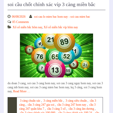
soi cầu chốt chính xác víp 3 càng miền bắc
06/08/2026
soi cau lo mien bac hom nay - soi cau mien bac
85 Comments
Xổ số miền bắc hôm nay
,
Xổ số miền bắc víp hôm nay
du doan 3 cang, soi cau 3 cang hom nay, soi cau 3 cang ngay hom nay, soi cau 3
cang mb hom nay, soi cau 3 cang mien bac hom nay, kq 3 càng, soi 3 cang hom
nay,
Read More …
3 càng chuẩn xác
,
3 càng miền bắc
,
3 càng siêu chuẩn
,
cầu 3
càng
,
cầu 3 càng 247 gia soi
,
cầu 3 càng 247 hom nay
,
cầu 3
càng 247 quân khu 7
,
cầu 3 càng 5 số
,
cầu 3 càng âm dương
,
cầu 3 càng chính xác 100 000
,
cầu 3 càng chính xác 100 24
,
cầu