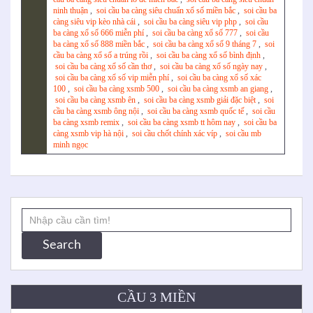
ninh thuận
,
soi cầu ba càng siêu chuẩn xổ số miền bắc
,
soi cầu ba
càng siêu vip kèo nhà cái
,
soi cầu ba càng siêu vip php
,
soi cầu
ba càng xổ số 666 miễn phí
,
soi cầu ba càng xổ số 777
,
soi cầu
ba càng xổ số 888 miền bắc
,
soi cầu ba càng xổ số 9 tháng 7
,
soi
cầu ba càng xổ số a trúng rồi
,
soi cầu ba càng xổ số bình định
,
soi cầu ba càng xổ số cần thơ
,
soi cầu ba càng xổ số ngày nay
,
soi cầu ba càng xổ số vip miễn phí
,
soi cầu ba càng xổ số xác
100
,
soi cầu ba càng xsmb 500
,
soi cầu ba càng xsmb an giang
,
soi cầu ba càng xsmb ên
,
soi cầu ba càng xsmb giải đặc biệt
,
soi
cầu ba càng xsmb ông nội
,
soi cầu ba càng xsmb quốc tế
,
soi cầu
ba càng xsmb remix
,
soi cầu ba càng xsmb tt hôm nay
,
soi cầu ba
càng xsmb vip hà nội
,
soi cầu chốt chính xác víp
,
soi cầu mb
minh ngọc
Search
CẦU 3 MIỀN