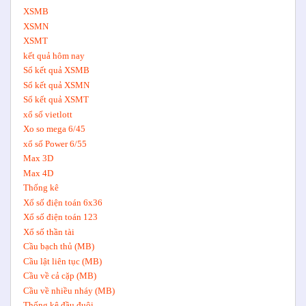
XSMB
XSMN
XSMT
kết quả hôm nay
Sổ kết quả XSMB
Sổ kết quả XSMN
Sổ kết quả XSMT
xổ số vietlott
Xo so mega 6/45
xổ số Power 6/55
Max 3D
Max 4D
Thống kê
Xổ số điện toán 6x36
Xổ số điện toán 123
Xổ số thần tài
Cầu bạch thủ (MB)
Cầu lật liên tục (MB)
Cầu về cả cặp (MB)
Cầu về nhiều nháy (MB)
Thống kê đầu đuôi