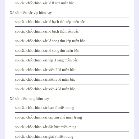
soi cầu chốt chính xác lô 8 con miền bắc
Xổ số miền bắc víp hôm nay
soi cầu chốt chính xác lô bạch thủ kép miền bắc
soi cầu chốt chính xác lô bạch thủ miền bắc
soi cầu chốt chính xác lô song thủ kép miền bắc
soi cầu chốt chính xác lô song thủ miền bắc
soi cầu chốt chính xác víp 3 càng miền bắc
soi cầu chốt chính xác xiên 2 lô miền bắc
soi cầu chốt chính xác xiên 3 lô miền bắc
soi cầu chốt chính xác xiên 4 lô miền bắc
Xổ số miền trung hôm nay
soi cầu chốt chính xác bao lô miền trung
soi cầu chốt chính xác cặp xíu chủ miền trung
soi cầu chốt chính xác đặc biệt miền trung
soi cầu chốt chính xác giải 8 miền trung