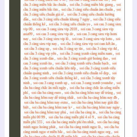
cầu 3 càng miền bắc âu chuẩn
,
soi cầu 3 càng miền bắc giang
,
soi
cầu 3 càng miền bắc ôm
,
soi cầu 3 càng siêu chuẩn âm chuẩn
,
soi
cầu 3 càng siêu chuẩn giá rẻ
,
soi cầu 3 càng siêu chuẩn hướng
dẫn
,
soi cầu 3 càng siêu chuẩn khung 7 ngày
,
soi cầu 3 càng siêu
chuẩn thống kê
,
soi cầu 3 càng siêu chuẩn yo
,
soi cau 3 cang sieu
vip 00
,
soi cau 3 cang sieu vip 2018
,
soi cau 3 cang sieu vip
asia99
,
soi cau 3 cang sieu vip de
,
soi cau 3 cang sieu vip hom
nay
,
soi cầu 3 càng sieu vip lô
,
soi cau 3 cang sieu vip lotto
,
soi
cầu 3 càng sieu vip nay
,
soi cầu 3 càng sieu vip soi cam kết ăn
,
soi cầu 3 càng up
,
soi cầu 3 càng uy tín
,
soi cầu 3 càng vip 4d
,
soi cầu 3 càng vip yên
,
soi cầu 3 cang xsmb càng miền nam
,
soi
cầu 3 càng xsmb dàn
,
soi cầu 3 càng xsmb giờ hoàng đạo
,
soi
cau 3 cang xsmb ita
,
soi cầu 3 càng xsmb siêu chuẩn bạch
,
soi
cầu 3 càng xsmb siêu chuẩn liên tiếp
,
soi cầu 3 càng xsmb siêu
chuẩn quảng ninh
,
soi cầu 3 càng xsmb siêu chuẩn số đẹp
,
soi
cầu 3 càng xsmb siêu chuẩn thống kê
,
soi cầu 3 càng xsmb tây
ninh
,
soi cau 3 cang xsmb up
,
soi cau 3 cang xsmb youtube
,
soi
cầu ba càng chắc ăn mỗi ngày
,
soi cầu ba càng chắc ăn uống miễn
phí
,
soi cầu ba càng euro
,
soi cầu ba càng hôm nay dễ trúng
,
soi
cầu ba càng hôm nay dễ trúng nhất
,
soi cầu ba càng hôm nay đb
,
soi cầu ba càng hôm nay extra
,
soi cầu ba càng hôm nay giải đặc
biệt
,
soi cầu ba càng hôm nay k+
,
soi cầu ba càng hôm nay ngày
,
soi cầu ba càng hôm nay phú
,
soi cầu ba càng in
,
soi cầu ba càng
miễn phí 00 99
,
soi cầu ba càng miễn phí 4 số 9
,
soi cầu ba càng
miễn phí 555
,
soi cầu ba càng miễn phí êm nhất
,
soi cầu ba càng
minh ngọc hoàng phát
,
soi cầu ba càng minh ngọc là
,
soi cầu ba
càng minh ngọc ơ miền bắc
,
soi cầu ba càng minh ngọc org
,
soi
cầu ba càng siêu chuẩn lô đề miền bắc
,
soi cầu ba càng siêu chuẩn