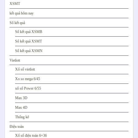
XSMT
kết quả hôm nay
Sổ kết quả
Sổ kết quả XSMB
Sổ kết quả XSMT
Sổ kết quả XSMN
Vietlott
Xổ số vietlott
Xo so mega 6/45
xổ số Power 6/55
Max 3D
Max 4D
Thống kê
Điện toán
Xổ số điện toán 6×36