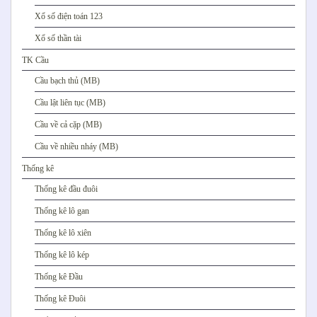
Xổ số điện toán 123
Xổ số thần tài
TK Cầu
Cầu bạch thủ (MB)
Cầu lật liên tục (MB)
Cầu về cả cặp (MB)
Cầu về nhiều nháy (MB)
Thống kê
Thống kê đầu đuôi
Thống kê lô gan
Thống kê lô xiên
Thống kê lô kép
Thống kê Đầu
Thống kê Đuôi