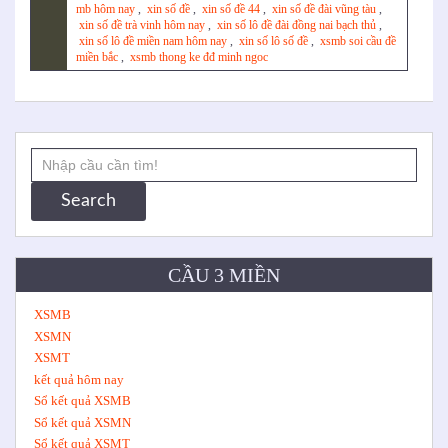
mb hôm nay
,
xin số đề
,
xin số đề 44
,
xin số đề đài vũng tàu
,
xin số đề trà vinh hôm nay
,
xin số lô đề đài đồng nai bạch thủ
,
xin số lô đề miền nam hôm nay
,
xin số lô số đề
,
xsmb soi cầu đề
miền bắc
,
xsmb thong ke đđ minh ngoc
Search
CẦU 3 MIỀN
XSMB
XSMN
XSMT
kết quả hôm nay
Sổ kết quả XSMB
Sổ kết quả XSMN
Sổ kết quả XSMT