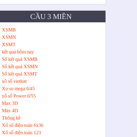
CẦU 3 MIỀN
XSMB
XSMN
XSMT
kết quả hôm nay
Sổ kết quả XSMB
Sổ kết quả XSMN
Sổ kết quả XSMT
xổ số vietlott
Xo so mega 6/45
xổ số Power 6/55
Max 3D
Max 4D
Thống kê
Xổ số điện toán 6x36
Xổ số điện toán 123