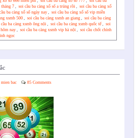
g xổ số 666 miễn phí
,
soi cầu ba càng xổ số 777
,
soi cầu ba
9 tháng 7
,
soi cầu ba càng xổ số a trúng rồi
,
soi cầu ba càng xổ
 cầu ba càng xổ số ngày nay
,
soi cầu ba càng xổ số vip miễn
càng xsmb 500
,
soi cầu ba càng xsmb an giang
,
soi cầu ba càng
i cầu ba càng xsmb ông nội
,
soi cầu ba càng xsmb quốc tế
,
soi
t hôm nay
,
soi cầu ba càng xsmb vip hà nội
,
soi cầu chốt chính
inh ngọc
bắc
u mien bac
85 Comments