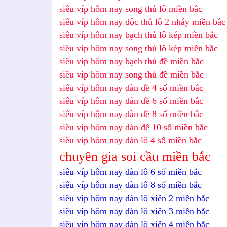
siêu víp hôm nay song thủ lô miền bắc
siêu víp hôm nay độc thủ lô 2 nháy miền bắc
siêu víp hôm nay bạch thủ lô kép miền bắc
siêu víp hôm nay song thủ lô kép miền bắc
siêu víp hôm nay bạch thủ đề miền bắc
siêu víp hôm nay song thủ đề miền bắc
siêu víp hôm nay dàn đề 4 số miền bắc
siêu víp hôm nay dàn đề 6 số miền bắc
siêu víp hôm nay dàn đề 8 số miền bắc
siêu víp hôm nay dàn đề 10 số miền bắc
siêu víp hôm nay dàn lô 4 số miền bắc
chuyên gia soi cầu miền bắc
siêu víp hôm nay dàn lô 6 số miền bắc
siêu víp hôm nay dàn lô 8 số miền bắc
siêu víp hôm nay dàn lô xiên 2 miền bắc
siêu víp hôm nay dàn lô xiên 3 miền bắc
siêu víp hôm nay dàn lô xiên 4 miền bắc