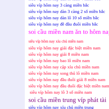
siêu víp hôm nay 3 càng miền bắc
siêu víp hôm nay dàn 3 càng 2 số miền bắc
siêu víp hôm nay dàn lô 10 số miền bắc
siêu víp hôm nay đề đầu đuôi miền bắc
soi cầu miền nam ăn to hôm na
siêu víp hôm nay xỉu chủ miền nam
siêu víp hôm nay giải đặc biệt miền nam
siêu víp hôm nay giải 8 miền nam
siêu víp hôm nay bao lô miền nam
siêu víp hôm nay cặp xỉu chủ miền nam
siêu víp hôm nay song thủ lô miền nam
siêu víp hôm nay đầu đuôi giải 8 miền nam
siêu víp hôm nay đầu đuôi đặc biệt miền na
siêu víp hôm nay lô 3 số miền nam
soi cầu miền trung víp phát tài
siêu víp hôm nay xỉu chủ miền trung