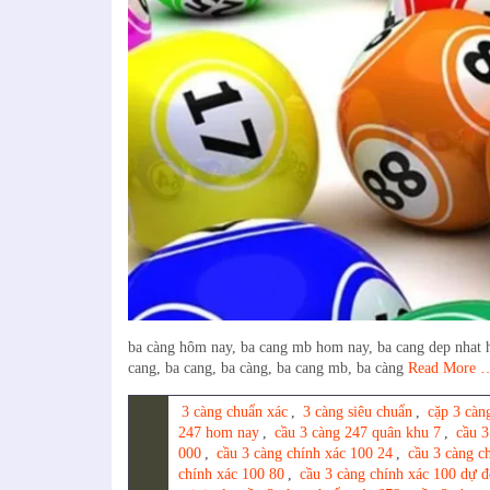
ba càng hôm nay, ba cang mb hom nay, ba cang dep nhat ho
cang, ba cang, ba càng, ba cang mb, ba càng
Read More 
3 càng chuẩn xác
,
3 càng siêu chuẩn
,
cặp 3 càn
247 hom nay
,
cầu 3 càng 247 quân khu 7
,
cầu 3
000
,
cầu 3 càng chính xác 100 24
,
cầu 3 càng c
chính xác 100 80
,
cầu 3 càng chính xác 100 dự 