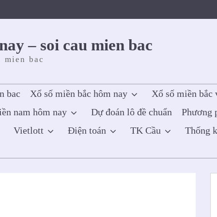
nay – soi cau mien bac
u mien bac
n bac
Xổ số miền bắc hôm nay
Xổ số miền bắc 
iền nam hôm nay
Dự đoán lô đề chuẩn
Phương p
Vietlott
Điện toán
TK Cầu
Thống 