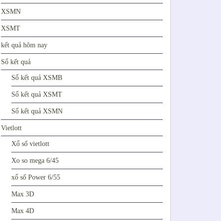
XSMN
XSMT
kết quả hôm nay
Sổ kết quả
Sổ kết quả XSMB
Sổ kết quả XSMT
Sổ kết quả XSMN
Vietlott
Xổ số vietlott
Xo so mega 6/45
xổ số Power 6/55
Max 3D
Max 4D