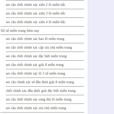
soi cầu chốt chính xác xiên 2 lô miền bắc
soi cầu chốt chính xác xiên 3 lô miền bắc
soi cầu chốt chính xác xiên 4 lô miền bắc
Xổ số miền trung hôm nay
soi cầu chốt chính xác bao lô miền trung
soi cầu chốt chính xác cặp xíu chủ miền trung
soi cầu chốt chính xác đặc biệt miền trung
soi cầu chốt chính xác giải 8 miền trung
soi cầu chốt chính xác lô 3 số miền trung
soi cầu chính xác sớ đầu đuôi giải 8 miền trung
chốt chính xác đầu đuôi giải đặc biệt miền trung
soi cầu chốt chính xác song thủ lô miền trung
soi cầu chốt chính xác xíu chủ miền trung