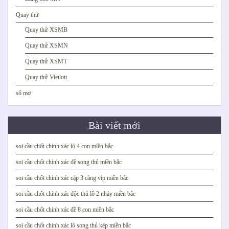
Quay thử
Quay thử XSMB
Quay thử XSMN
Quay thử XSMT
Quay thử Vietlott
sổ mơ
Bài viết mới
soi cầu chốt chính xác lô 4 con miền bắc
soi cầu chốt chính xác đề song thủ miền bắc
soi cầu chốt chính xác cặp 3 càng víp miền bắc
soi cầu chốt chính xác độc thủ lô 2 nháy miền bắc
soi cầu chốt chính xác đề 8 con miền bắc
soi cầu chốt chính xác lô song thủ kép miền bắc