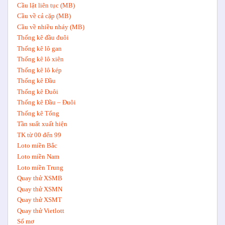
Cầu lật liên tục (MB)
Cầu về cả cặp (MB)
Cầu về nhiều nháy (MB)
Thống kê đầu đuôi
Thống kê lô gan
Thống kê lô xiên
Thống kê lô kép
Thống kê Đầu
Thống kê Đuôi
Thống kê Đầu – Đuôi
Thống kê Tổng
Tần suất xuất hiện
TK từ 00 đến 99
Loto miền Bắc
Loto miền Nam
Loto miền Trung
Quay thử XSMB
Quay thử XSMN
Quay thử XSMT
Quay thử Vietlott
Sổ mơ