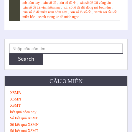
mb hôm nay
,
xin số đề
,
xin số đề 44
,
xin số đề đài vũng tàu
,
xin số đề trà vinh hôm nay
,
xin số lô đề đài đồng nai bạch thủ
,
xin số lô đề miền nam hôm nay
,
xin số lô số đề
,
xsmb soi cầu đề
miền bắc
,
xsmb thong ke đđ minh ngoc
Search
CẦU 3 MIỀN
XSMB
XSMN
XSMT
kết quả hôm nay
Sổ kết quả XSMB
Sổ kết quả XSMN
Sổ kết quả XSMT