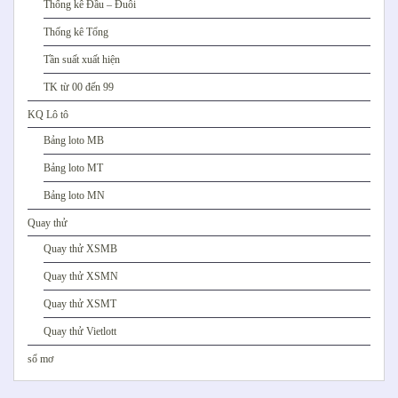
Thống kê Đầu – Đuôi
Thống kê Tổng
Tần suất xuất hiện
TK từ 00 đến 99
KQ Lô tô
Bảng loto MB
Bảng loto MT
Bảng loto MN
Quay thử
Quay thử XSMB
Quay thử XSMN
Quay thử XSMT
Quay thử Vietlott
sổ mơ