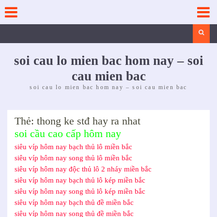
Skip
to
content
Search
soi cau lo mien bac hom nay – soi
cau mien bac
soi cau lo mien bac hom nay – soi cau mien bac
Thẻ:
thong ke stđ hay ra nhat
soi cầu cao cấp hôm nay
siêu víp hôm nay bạch thủ lô miền bắc
siêu víp hôm nay song thủ lô miền bắc
siêu víp hôm nay độc thủ lô 2 nháy miền bắc
siêu víp hôm nay bạch thủ lô kép miền bắc
siêu víp hôm nay song thủ lô kép miền bắc
siêu víp hôm nay bạch thủ đề miền bắc
siêu víp hôm nay song thủ đề miền bắc