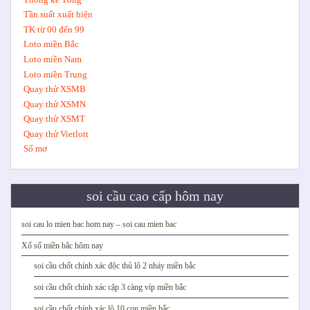
Tần suất xuất hiện
TK từ 00 đến 99
Loto miền Bắc
Loto miền Nam
Loto miền Trung
Quay thử XSMB
Quay thử XSMN
Quay thử XSMT
Quay thử Vietlott
Sổ mơ
soi cầu cao cấp hôm nay
soi cau lo mien bac hom nay – soi cau mien bac
Xổ số miền bắc hôm nay
soi cầu chốt chính xác độc thủ lô 2 nháy miền bắc
soi cầu chốt chính xác cặp 3 càng víp miền bắc
soi cầu chốt chính xác lô 10 con miền bắc