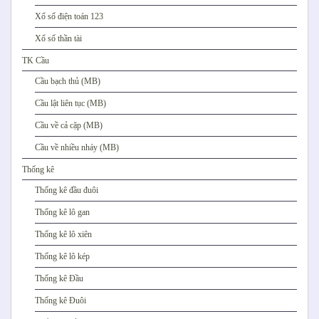
Xổ số điện toán 123
Xổ số thần tài
TK Cầu
Cầu bạch thủ (MB)
Cầu lật liên tục (MB)
Cầu về cả cặp (MB)
Cầu về nhiều nháy (MB)
Thống kê
Thống kê đầu đuôi
Thống kê lô gan
Thống kê lô xiên
Thống kê lô kép
Thống kê Đầu
Thống kê Đuôi