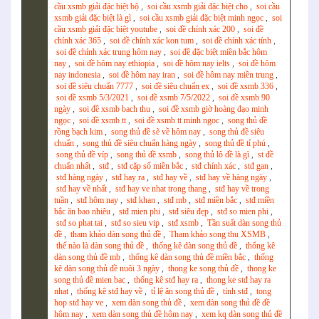
cầu xsmb giải đặc biệt bộ
,
soi cầu xsmb giải đặc biệt cho
,
soi cầu
xsmb giải đặc biệt là gì
,
soi cầu xsmb giải đặc biệt minh ngọc
,
soi
cầu xsmb giải đặc biệt youtube
,
soi đề chính xác 200
,
soi đề
chính xác 365
,
soi đề chính xác kon tum
,
soi đề chính xác tính
,
soi đề chính xác trung hôm nay
,
soi đề đặc biệt miền bắc hôm
nay
,
soi đề hôm nay ethiopia
,
soi đề hôm nay ielts
,
soi đề hôm
nay indonesia
,
soi đề hôm nay iran
,
soi đề hôm nay miền trung
,
soi đề siêu chuẩn 7777
,
soi đề siêu chuẩn ex
,
soi đề xsmb 336
,
soi đề xsmb 5/3/2021
,
soi đề xsmb 7/5/2022
,
soi đề xsmb 90
ngày
,
soi đề xsmb bach thu
,
soi đề xsmb giờ hoàng đạo minh
ngọc
,
soi đề xsmb tt
,
soi đề xsmb tt minh ngoc
,
song thủ đề
rồng bạch kim
,
song thủ đề sẽ về hôm nay
,
song thủ đề siêu
chuẩn
,
song thủ đề siêu chuẩn hàng ngày
,
song thủ đề tỉ phú
,
song thủ đề víp
,
song thủ đề xsmb
,
song thủ lô đề là gì
,
st đề
chuẩn nhất
,
stđ
,
stđ cặp số miền bắc
,
stđ chính xác
,
stđ gan
,
stđ hàng ngày
,
stđ hay ra
,
stđ hay về
,
stđ hay về hàng ngày
,
stđ hay về nhất
,
stđ hay ve nhat trong thang
,
stđ hay về trong
tuần
,
stđ hôm nay
,
stđ khan
,
stđ mb
,
stđ miền bắc
,
stđ miền
bắc ăn bao nhiêu
,
stđ mien phi
,
stđ siêu đẹp
,
stđ so mien phi
,
stđ so phat tai
,
stđ so sieu vip
,
stđ xsmb
,
Tần suất dàn song thủ
đề
,
tham khảo dàn song thủ đề
,
Tham khảo song thu XSMB
,
thế nào là dàn song thủ đề
,
thống kê dàn song thủ đề
,
thống kê
dàn song thủ đề mb
,
thống kê dàn song thủ đề miền bắc
,
thống
kê dàn song thủ đề nuôi 3 ngày
,
thong ke song thủ đề
,
thong ke
song thủ đề mien bac
,
thống kê stđ hay ra
,
thong ke stđ hay ra
nhat
,
thống kê stđ hay về
,
tỉ lệ ăn song thủ đề
,
tính stđ
,
tong
hop stđ hay ve
,
xem dàn song thủ đề
,
xem dàn song thủ đề đề
hôm nay
,
xem dàn song thủ đề hôm nay
,
xem kq dàn song thủ đề