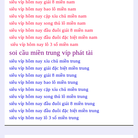
siêu víp hôm nay giải 8 miền nam
siêu víp hôm nay bao lô miền nam
siêu víp hôm nay cặp xỉu chủ miền nam
siêu víp hôm nay song thủ lô miền nam
siêu víp hôm nay đầu đuôi giải 8 miền nam
siêu víp hôm nay đầu đuôi đặc biệt miền nam
siêu víp hôm nay lô 3 số miền nam
soi cầu miền trung víp phát tài
siêu víp hôm nay xỉu chủ miền trung
siêu víp hôm nay giải đặc biệt miền trung
siêu víp hôm nay giải 8 miền trung
siêu víp hôm nay bao lô miền trung
siêu víp hôm nay cặp xỉu chủ miền trung
siêu víp hôm nay song thủ lô miền trung
siêu víp hôm nay đầu đuôi giải 8 miền trung
siêu víp hôm nay đầu đuôi đặc biệt miền trung
siêu víp hôm nay lô 3 số miền trung