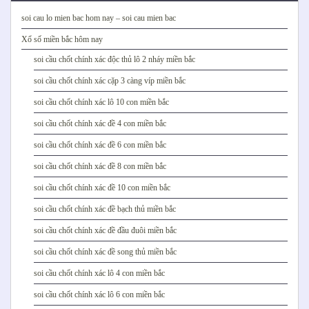
soi cau lo mien bac hom nay – soi cau mien bac
Xổ số miền bắc hôm nay
soi cầu chốt chính xác độc thủ lô 2 nháy miền bắc
soi cầu chốt chính xác cặp 3 càng víp miền bắc
soi cầu chốt chính xác lô 10 con miền bắc
soi cầu chốt chính xác đề 4 con miền bắc
soi cầu chốt chính xác đề 6 con miền bắc
soi cầu chốt chính xác đề 8 con miền bắc
soi cầu chốt chính xác đề 10 con miền bắc
soi cầu chốt chính xác đề bạch thủ miền bắc
soi cầu chốt chính xác đề đầu đuôi miền bắc
soi cầu chốt chính xác đề song thủ miền bắc
soi cầu chốt chính xác lô 4 con miền bắc
soi cầu chốt chính xác lô 6 con miền bắc