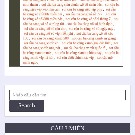
ninh thuận
,
soi cầu ba càng siêu chuẩn xổ số miền bắc
,
soi cầu ba
càng siêu vip kèo nhà cái
,
soi cầu ba càng siêu vip php
,
soi cầu
ba càng xổ số 666 miễn phí
,
soi cầu ba càng xổ số 777
,
soi cầu
ba càng xổ số 888 miền bắc
,
soi cầu ba càng xổ số 9 tháng 7
,
soi
cầu ba càng xổ số a trúng rồi
,
soi cầu ba càng xổ số bình định
,
soi cầu ba càng xổ số cần thơ
,
soi cầu ba càng xổ số ngày nay
,
soi cầu ba càng xổ số vip miễn phí
,
soi cầu ba càng xổ số xác
100
,
soi cầu ba càng xsmb 500
,
soi cầu ba càng xsmb an giang
,
soi cầu ba càng xsmb ên
,
soi cầu ba càng xsmb giải đặc biệt
,
soi
cầu ba càng xsmb ông nội
,
soi cầu ba càng xsmb quốc tế
,
soi cầu
ba càng xsmb remix
,
soi cầu ba càng xsmb tt hôm nay
,
soi cầu ba
càng xsmb vip hà nội
,
soi cầu chốt chính xác víp
,
soi cầu mb
minh ngọc
Search
CẦU 3 MIỀN