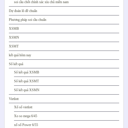
soi cầu chốt chính xác xíu chủ miền nam
Dự đoán lô đề chuẩn
Phương pháp soi cầu chuẩn
XSMB
XSMN
XSMT
kết quả hôm nay
Sổ kết quả
Sổ kết quả XSMB
Sổ kết quả XSMT
Sổ kết quả XSMN
Vietlott
Xổ số vietlott
Xo so mega 6/45
xổ số Power 6/55