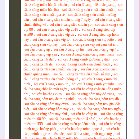
cầu 3 càng miền bắc âu chuẩn
,
soi cầu 3 càng miền bắc giang
,
soi
cầu 3 càng miền bắc ôm
,
soi cầu 3 càng siêu chuẩn âm chuẩn
,
soi
cầu 3 càng siêu chuẩn giá rẻ
,
soi cầu 3 càng siêu chuẩn hướng
dẫn
,
soi cầu 3 càng siêu chuẩn khung 7 ngày
,
soi cầu 3 càng siêu
chuẩn thống kê
,
soi cầu 3 càng siêu chuẩn yo
,
soi cau 3 cang sieu
vip 00
,
soi cau 3 cang sieu vip 2018
,
soi cau 3 cang sieu vip
asia99
,
soi cau 3 cang sieu vip de
,
soi cau 3 cang sieu vip hom
nay
,
soi cầu 3 càng sieu vip lô
,
soi cau 3 cang sieu vip lotto
,
soi
cầu 3 càng sieu vip nay
,
soi cầu 3 càng sieu vip soi cam kết ăn
,
soi cầu 3 càng up
,
soi cầu 3 càng uy tín
,
soi cầu 3 càng vip 4d
,
soi cầu 3 càng vip yên
,
soi cầu 3 cang xsmb càng miền nam
,
soi
cầu 3 càng xsmb dàn
,
soi cầu 3 càng xsmb giờ hoàng đạo
,
soi
cau 3 cang xsmb ita
,
soi cầu 3 càng xsmb siêu chuẩn bạch
,
soi
cầu 3 càng xsmb siêu chuẩn liên tiếp
,
soi cầu 3 càng xsmb siêu
chuẩn quảng ninh
,
soi cầu 3 càng xsmb siêu chuẩn số đẹp
,
soi
cầu 3 càng xsmb siêu chuẩn thống kê
,
soi cầu 3 càng xsmb tây
ninh
,
soi cau 3 cang xsmb up
,
soi cau 3 cang xsmb youtube
,
soi
cầu ba càng chắc ăn mỗi ngày
,
soi cầu ba càng chắc ăn uống miễn
phí
,
soi cầu ba càng euro
,
soi cầu ba càng hôm nay dễ trúng
,
soi
cầu ba càng hôm nay dễ trúng nhất
,
soi cầu ba càng hôm nay đb
,
soi cầu ba càng hôm nay extra
,
soi cầu ba càng hôm nay giải đặc
biệt
,
soi cầu ba càng hôm nay k+
,
soi cầu ba càng hôm nay ngày
,
soi cầu ba càng hôm nay phú
,
soi cầu ba càng in
,
soi cầu ba càng
miễn phí 00 99
,
soi cầu ba càng miễn phí 4 số 9
,
soi cầu ba càng
miễn phí 555
,
soi cầu ba càng miễn phí êm nhất
,
soi cầu ba càng
minh ngọc hoàng phát
,
soi cầu ba càng minh ngọc là
,
soi cầu ba
càng minh ngọc ơ miền bắc
,
soi cầu ba càng minh ngọc org
,
soi
cầu ba càng siêu chuẩn lô đề miền bắc
,
soi cầu ba càng siêu chuẩn