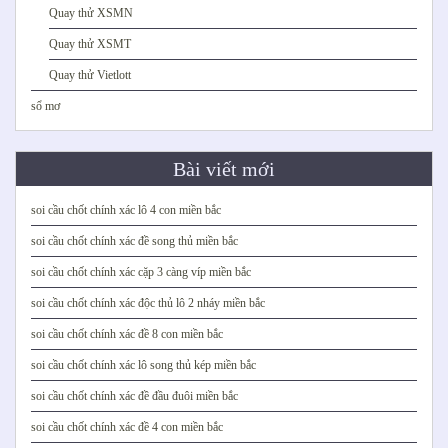
Quay thử XSMN
Quay thử XSMT
Quay thử Vietlott
sổ mơ
Bài viết mới
soi cầu chốt chính xác lô 4 con miền bắc
soi cầu chốt chính xác đề song thủ miền bắc
soi cầu chốt chính xác cặp 3 càng víp miền bắc
soi cầu chốt chính xác độc thủ lô 2 nháy miền bắc
soi cầu chốt chính xác đề 8 con miền bắc
soi cầu chốt chính xác lô song thủ kép miền bắc
soi cầu chốt chính xác đề đầu đuôi miền bắc
soi cầu chốt chính xác đề 4 con miền bắc