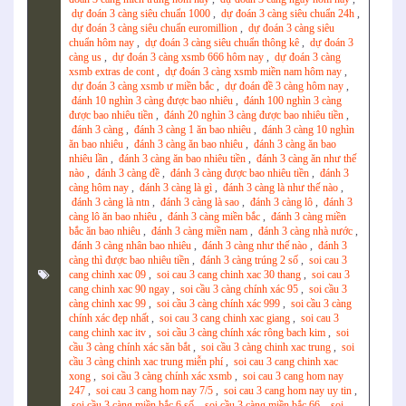
dự đoán 3 càng siêu chuẩn 1000
,
dự đoán 3 càng siêu chuẩn 24h
,
dự đoán 3 càng siêu chuẩn euromillion
,
dự đoán 3 càng siêu
chuẩn hôm nay
,
dự đoán 3 càng siêu chuẩn thông kê
,
dự đoán 3
càng us
,
dự đoán 3 càng xsmb 666 hôm nay
,
dự đoán 3 càng
xsmb extras de cont
,
dự đoán 3 càng xsmb miền nam hôm nay
,
dự đoán 3 càng xsmb ư miền bắc
,
dự đoán đề 3 càng hôm nay
,
đánh 10 nghìn 3 càng được bao nhiêu
,
đánh 100 nghìn 3 càng
được bao nhiêu tiền
,
đánh 20 nghìn 3 càng được bao nhiêu tiền
,
đánh 3 càng
,
đánh 3 càng 1 ăn bao nhiêu
,
đánh 3 càng 10 nghìn
ăn bao nhiêu
,
đánh 3 càng ăn bao nhiêu
,
đánh 3 càng ăn bao
nhiêu lần
,
đánh 3 càng ăn bao nhiêu tiền
,
đánh 3 càng ăn như thế
nào
,
đánh 3 càng đề
,
đánh 3 càng được bao nhiêu tiền
,
đánh 3
càng hôm nay
,
đánh 3 càng là gì
,
đánh 3 càng là như thế nào
,
đánh 3 càng là ntn
,
đánh 3 càng là sao
,
đánh 3 càng lô
,
đánh 3
càng lô ăn bao nhiêu
,
đánh 3 càng miền bắc
,
đánh 3 càng miền
bắc ăn bao nhiêu
,
đánh 3 càng miền nam
,
đánh 3 càng nhà nước
,
đánh 3 càng nhân bao nhiêu
,
đánh 3 càng như thế nào
,
đánh 3
càng thì được bao nhiêu tiền
,
đánh 3 càng trúng 2 số
,
soi cau 3
cang chinh xac 09
,
soi cau 3 cang chinh xac 30 thang
,
soi cau 3
cang chinh xac 90 ngay
,
soi cầu 3 càng chính xác 95
,
soi cầu 3
càng chinh xac 99
,
soi cầu 3 càng chính xác 999
,
soi cầu 3 càng
chính xác đẹp nhất
,
soi cau 3 cang chinh xac giang
,
soi cau 3
cang chinh xac itv
,
soi cầu 3 càng chính xác rông bach kim
,
soi
cầu 3 càng chính xác săn bắt
,
soi cầu 3 càng chinh xac trung
,
soi
cầu 3 càng chinh xac trung miễn phí
,
soi cau 3 cang chinh xac
xong
,
soi cầu 3 càng chính xác xsmb
,
soi cau 3 cang hom nay
247
,
soi cau 3 cang hom nay 7/5
,
soi cau 3 cang hom nay uy tin
,
soi cầu 3 càng miền bắc 6 số
,
soi cầu 3 càng miền bắc 66
,
soi