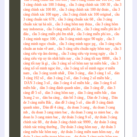
3 càng chính xác 100 3 tháng
,
cầu 3 càng chính xác 100 30
,
cầu 3
càng chính xác 100 80
,
cầu 3 càng chính xác 100 dự đoán
,
cầu 3
càng chính xác 100 ngay
,
cầu 3 càng chính xác 100 original
,
cầu
3 càng chuẩn xác 678
,
cầu 3 càng chuẩn xác 68
,
cầu 3 càng
chuẩn xác tại hà nội
,
cầu 3 càng hôm nay ibiza
,
cầu 3 càng hôm
nay indonesia
,
cầu 3 càng miễn phí âm
,
cầu 3 càng miễn phí ăn ở
đâu
,
cầu 3 càng miễn phí êm nhất
,
cầu 3 càng miễn phí ios
,
cầu
3 càng minh ngọc 100
,
cầu 3 càng minh ngọc 90 ngày
,
cầu 3
càng minh ngọc chuẩn
,
cầu 3 càng minh ngọc pg
,
cầu 3 càng siêu
chuẩn an toàn về antt
,
cầu 3 càng siêu chuẩn ngày hôm nay
,
cầu 3
càng siêu vip âm dương
,
cầu 3 càng siêu vip trong ngày
,
cầu 3
càng siêu vip uy tín nhất hiện nay
,
cầu 3 càng tối nay 8888
,
cầu 3
càng tối nay là gì
,
cầu 3 càng xổ số hôm nay tại miền bắc
,
cầu 3
càng xổ số minh ngọc êm
,
cầu 3 càng xổ số minh ngọc ơ miền
nam
,
cầu 3 càng xsmb nhất
,
Dàn 3 càng
,
dàn 3 càng 1 số
,
dàn
3 càng 192 số
,
dàn 3 càng 2 số
,
dàn 3 càng 2 số miền bắc
,
DÀN 3 càng 3 số
,
dàn 3 càng 4 số miền bắc
,
dàn 3 càng 6 số
miền bắc
,
dàn 3 càng đánh quanh năm
,
dàn 3 càng đề
,
dàn 3
càng đề 5 số
,
dàn 3 càng hôm nay
,
dàn 3 càng miền bắc
,
dan
3cang 2 so
,
dàn ba càng
,
dán bố 3 càng
,
Dàn de 3 càng
,
Dàn
de 3 càng miền Bắc
,
dàn đề 3 càng 5 số
,
dàn đề 3 càng đánh
quanh năm
,
Dàn đề 4 càng
,
du doan 3 cang
,
du doan 3 cang
mb
,
du doan 3 cang mien bac
,
du doan 3 cang xs mien bac
,
du
doan lo 3 cang mien bac
,
dự đoán 3 càng 9 số
,
dự đoán 3 càng
chính xác 88
,
dự đoán 3 càng chính xác 9999
,
dự đoán 3 càng
chính xác trúng thưởng
,
Dự đoán 3 càng hôm nay
,
dự đoán 3
càng miền bắc hôm nay
,
dự đoán 3 càng miền nam hôm nay
,
dự
đoán 3 càng miền trung hôm nay
,
dự đoán 3 càng ngày hôm nay
,