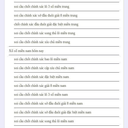
soi cầu chốt chính xác lô 3 số miền trung
soi cầu chính xác sớ đầu đuôi giải 8 miền trung
chốt chính xác đầu đuôi giải đặc biệt miền trung
soi cầu chốt chính xác song thủ lô miền trung
soi cầu chốt chính xác xíu chủ miền trung
Xổ số miền nam hôm nay
soi cầu chốt chính xác bao lô miền nam
soi cầu chốt chính xác cặp xíu chủ miền nam
soi cầu chốt chính xác đặc biệt miền nam
soi cầu chốt chính xác giải 8 miền nam
soi cầu chốt chính xác lô 3 số miền nam
soi cầu chốt chính xác sớ đầu đuôi giải 8 miền nam
soi cầu chốt chính xác sớ đầu đuôi giải đặc biệt miền nam
soi cầu chốt chính xác song thủ lô miền nam