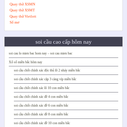
Quay thử XSMN
Quay thử XSMT
Quay thử Vietlott
Sổ mơ
soi cầu cao cấp hôm nay
soi cau lo mien bac hom nay – soi cau mien bac
Xổ số miền bắc hôm nay
soi cầu chốt chính xác độc thủ lô 2 nháy miền bắc
soi cầu chốt chính xác cặp 3 càng víp miền bắc
soi cầu chốt chính xác lô 10 con miền bắc
soi cầu chốt chính xác đề 4 con miền bắc
soi cầu chốt chính xác đề 6 con miền bắc
soi cầu chốt chính xác đề 8 con miền bắc
soi cầu chốt chính xác đề 10 con miền bắc