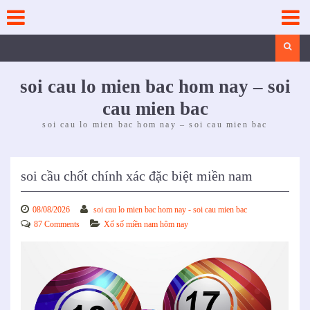
Skip
to
content
Search
soi cau lo mien bac hom nay – soi
cau mien bac
soi cau lo mien bac hom nay – soi cau mien bac
soi cầu chốt chính xác đặc biệt miền nam
08/08/2026
soi cau lo mien bac hom nay - soi cau mien bac
87 Comments
Xổ số miền nam hôm nay