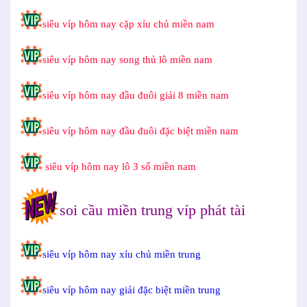
siêu víp hôm nay cặp xỉu chủ miền nam
siêu víp hôm nay song thủ lô miền nam
siêu víp hôm nay đầu đuôi giải 8 miền nam
siêu víp hôm nay đầu đuôi đặc biệt miền nam
siêu víp hôm nay lô 3 số miền nam
soi cầu miền trung víp phát tài
siêu víp hôm nay xỉu chủ miền trung
siêu víp hôm nay giải đặc biệt miền trung