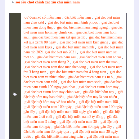
soi cầu chốt chính xác xíu chủ miền nam
dự đoán xổ số miền nam
,
đặc biệt miền nam
,
giai dac biet mien
nam 2 so xstd
,
giai dac biet mien nam binh phuoc
,
giai dac biet
mien nam dong thap
,
giai dac biet mien nam hang ngang
,
giai dac
biet mien nam hom nay chinh xac
,
giai dac biet mien nam hom
sau
,
giai dac biet mien nam ket qua xsmb
,
giai dac biet mien nam
ket qua xsmb 90 ngay
,
giai dac biet mien nam kien giang
,
giai dac
biet mien nam kqxs
,
giai dac biet mien nam mb
,
giai dac biet mien
nam mb 2021 giai dac biet mb 2021
,
giai dac biet mien nam sai
mot so
,
giai dac biet mien nam sau
,
giai dac biet mien nam so xo
,
giai dac biet mien nam thang 2
,
giai dac biet mien nam the tuan
,
giai dac biet mien nam theo tuan theo tong
,
giai dac biet mien nam
thu 3 hang tuan
,
giai dac biet mien nam thu 4 hang tuan
,
giai dac
biet mien nam ve nhieu nhat
,
giai dac biet mien nam x s m b
,
giai
dac biet mien nam xsbl
,
giai dac biet mien nam xsdt
,
giai dac biet
mien nam xsmb 100 ngay gan nhat
,
giai dac biet xsmn hom nay
,
giai dac biet xsmn hom nay chinh xac
,
giải đặc biệt hôm nay
,
giải
đặc biệt hôm nay bao nhiêu
,
giải đặc biệt hôm nay là bao nhiêu
,
giải đặc biệt hôm nay về bao nhiêu
,
giải đặc biệt miền nam 100
,
giải đặc biệt miền nam 100 ngày
,
giải đặc biệt miền nam 100 ngày
gần đây
,
giải đặc biệt miền nam 100 ngày gần nhất
,
giải đặc biệt
miền nam 2 số cuối
,
giải đặc biệt miền nam 2 tỷ đồng
,
giải đặc
biệt miền nam 3 tháng
,
giải đặc biệt miền nam 30
,
giải đặc biệt
miền nam 30 ngày
,
giải đặc biệt miền nam 30 ngày gần đây
,
giải
đặc biệt miền nam 30 ngày qua
,
giải đặc biệt miền nam 30 ngày
trước
,
giải đặc biệt miền nam bảng tuần
,
giải đặc biệt miền nam