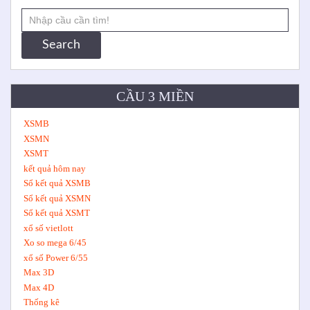
Search
CẦU 3 MIỀN
XSMB
XSMN
XSMT
kết quả hôm nay
Sổ kết quả XSMB
Sổ kết quả XSMN
Sổ kết quả XSMT
xổ số vietlott
Xo so mega 6/45
xổ số Power 6/55
Max 3D
Max 4D
Thống kê