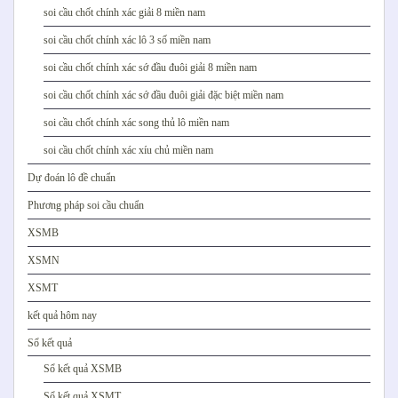
soi cầu chốt chính xác giải 8 miền nam
soi cầu chốt chính xác lô 3 số miền nam
soi cầu chốt chính xác sớ đầu đuôi giải 8 miền nam
soi cầu chốt chính xác sớ đầu đuôi giải đặc biệt miền nam
soi cầu chốt chính xác song thủ lô miền nam
soi cầu chốt chính xác xíu chủ miền nam
Dự đoán lô đề chuẩn
Phương pháp soi cầu chuẩn
XSMB
XSMN
XSMT
kết quả hôm nay
Sổ kết quả
Sổ kết quả XSMB
Sổ kết quả XSMT