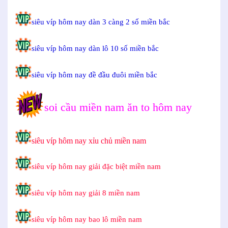
siêu víp hôm nay dàn 3 càng 2 số miền bắc
siêu víp hôm nay dàn lô 10 số miền bắc
siêu víp hôm nay đề đầu đuôi miền bắc
soi cầu miền nam ăn to hôm nay
siêu víp hôm nay xỉu chủ miền nam
siêu víp hôm nay giải đặc biệt miền nam
siêu víp hôm nay giải 8 miền nam
siêu víp hôm nay bao lô miền nam