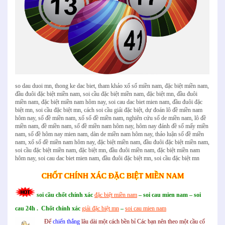
so dau duoi mn, thong ke dac biet, tham khảo xổ số miền nam, đặc biệt miền nam,
đầu đuôi đặc biệt miền nam, soi cầu đặc biệt miền nam, đặc biệt mn, đầu đuôi
miền nam, đặc biệt miền nam hôm nay, soi cau dac biet mien nam, đầu đuôi đặc
biệt mn, soi cầu đặc biệt mn, cách soi cầu giải đặc biệt, dự đoán lô đề miền nam
hôm nay, số đề miền nam, xổ số đề miền nam, nghiên cứu số de miền nam, lô đề
miền nam, đề miền nam, số đề miền nam hôm nay, hôm nay đánh đề số mấy miền
nam, số đề hôm nay mien nam, dàn de miền nam hôm nay, thảo luận số đề miền
nam, xổ số đề miền nam hôm nay, đặc biệt miền nam, đầu đuôi đặc biệt miền nam,
soi cầu đặc biệt miền nam, đặc biệt mn, đầu đuôi miền nam, đặc biệt miền nam
hôm nay, soi cau dac biet mien nam, đầu đuôi đặc biệt mn, soi cầu đặc biệt mn
CHỐT CHÍNH XÁC ĐẶC BIỆT MIỀN NAM
soi cầu chốt chính xác
đặc biệt miền nam
– soi cau mien nam – soi
cau 24h .
Chốt chính xác
giải đặc biệt mn
–
soi cau mien nam
Để
chiến thắng
lâu dài một cách bền bỉ Các bạn nên theo một cầu cố