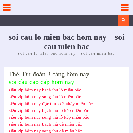
Skip
to
content
Search
soi cau lo mien bac hom nay – soi
cau mien bac
soi cau lo mien bac hom nay – soi cau mien bac
Thẻ:
Dự đoán 3 càng hôm nay
soi cầu cao cấp hôm nay
siêu víp hôm nay bạch thủ lô miền bắc
siêu víp hôm nay song thủ lô miền bắc
siêu víp hôm nay độc thủ lô 2 nháy miền bắc
siêu víp hôm nay bạch thủ lô kép miền bắc
siêu víp hôm nay song thủ lô kép miền bắc
siêu víp hôm nay bạch thủ đề miền bắc
siêu víp hôm nay song thủ đề miền bắc