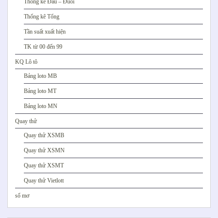
Thống kê Đầu – Đuôi
Thống kê Tổng
Tần suất xuất hiện
TK từ 00 đến 99
KQ Lô tô
Bảng loto MB
Bảng loto MT
Bảng loto MN
Quay thử
Quay thử XSMB
Quay thử XSMN
Quay thử XSMT
Quay thử Vietlott
sổ mơ