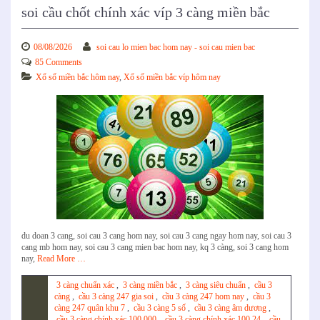
soi cầu chốt chính xác víp 3 càng miền bắc
08/08/2026
soi cau lo mien bac hom nay - soi cau mien bac
85 Comments
Xổ số miền bắc hôm nay
,
Xổ số miền bắc víp hôm nay
du doan 3 cang, soi cau 3 cang hom nay, soi cau 3 cang ngay hom nay, soi cau 3
cang mb hom nay, soi cau 3 cang mien bac hom nay, kq 3 càng, soi 3 cang hom
nay,
Read More …
3 càng chuẩn xác
,
3 càng miền bắc
,
3 càng siêu chuẩn
,
cầu 3
càng
,
cầu 3 càng 247 gia soi
,
cầu 3 càng 247 hom nay
,
cầu 3
càng 247 quân khu 7
,
cầu 3 càng 5 số
,
cầu 3 càng âm dương
,
cầu 3 càng chính xác 100 000
,
cầu 3 càng chính xác 100 24
,
cầu