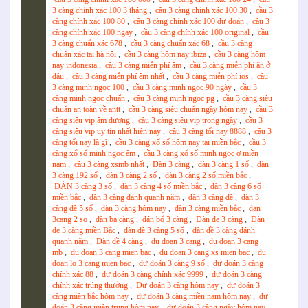
3 càng chính xác 100 3 tháng
,
cầu 3 càng chính xác 100 30
,
cầu 3
càng chính xác 100 80
,
cầu 3 càng chính xác 100 dự đoán
,
cầu 3
càng chính xác 100 ngay
,
cầu 3 càng chính xác 100 original
,
cầu
3 càng chuẩn xác 678
,
cầu 3 càng chuẩn xác 68
,
cầu 3 càng
chuẩn xác tại hà nội
,
cầu 3 càng hôm nay ibiza
,
cầu 3 càng hôm
nay indonesia
,
cầu 3 càng miễn phí âm
,
cầu 3 càng miễn phí ăn ở
đâu
,
cầu 3 càng miễn phí êm nhất
,
cầu 3 càng miễn phí ios
,
cầu
3 càng minh ngọc 100
,
cầu 3 càng minh ngọc 90 ngày
,
cầu 3
càng minh ngọc chuẩn
,
cầu 3 càng minh ngọc pg
,
cầu 3 càng siêu
chuẩn an toàn về antt
,
cầu 3 càng siêu chuẩn ngày hôm nay
,
cầu 3
càng siêu vip âm dương
,
cầu 3 càng siêu vip trong ngày
,
cầu 3
càng siêu vip uy tín nhất hiện nay
,
cầu 3 càng tối nay 8888
,
cầu 3
càng tối nay là gì
,
cầu 3 càng xổ số hôm nay tại miền bắc
,
cầu 3
càng xổ số minh ngọc êm
,
cầu 3 càng xổ số minh ngọc ơ miền
nam
,
cầu 3 càng xsmb nhất
,
Dàn 3 càng
,
dàn 3 càng 1 số
,
dàn
3 càng 192 số
,
dàn 3 càng 2 số
,
dàn 3 càng 2 số miền bắc
,
DÀN 3 càng 3 số
,
dàn 3 càng 4 số miền bắc
,
dàn 3 càng 6 số
miền bắc
,
dàn 3 càng đánh quanh năm
,
dàn 3 càng đề
,
dàn 3
càng đề 5 số
,
dàn 3 càng hôm nay
,
dàn 3 càng miền bắc
,
dan
3cang 2 so
,
dàn ba càng
,
dán bố 3 càng
,
Dàn de 3 càng
,
Dàn
de 3 càng miền Bắc
,
dàn đề 3 càng 5 số
,
dàn đề 3 càng đánh
quanh năm
,
Dàn đề 4 càng
,
du doan 3 cang
,
du doan 3 cang
mb
,
du doan 3 cang mien bac
,
du doan 3 cang xs mien bac
,
du
doan lo 3 cang mien bac
,
dự đoán 3 càng 9 số
,
dự đoán 3 càng
chính xác 88
,
dự đoán 3 càng chính xác 9999
,
dự đoán 3 càng
chính xác trúng thưởng
,
Dự đoán 3 càng hôm nay
,
dự đoán 3
càng miền bắc hôm nay
,
dự đoán 3 càng miền nam hôm nay
,
dự
đoán 3 càng miền trung hôm nay
,
dự đoán 3 càng ngày hôm nay
,