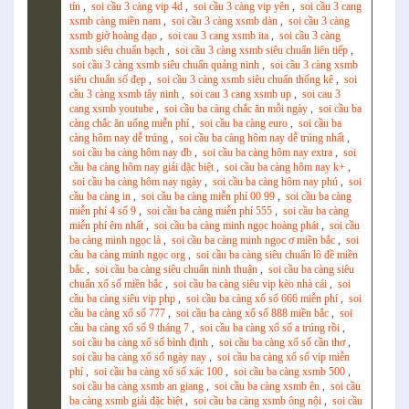
tín
,
soi cầu 3 càng vip 4d
,
soi cầu 3 càng vip yên
,
soi cầu 3 cang
xsmb càng miền nam
,
soi cầu 3 càng xsmb dàn
,
soi cầu 3 càng
xsmb giờ hoàng đạo
,
soi cau 3 cang xsmb ita
,
soi cầu 3 càng
xsmb siêu chuẩn bạch
,
soi cầu 3 càng xsmb siêu chuẩn liên tiếp
,
soi cầu 3 càng xsmb siêu chuẩn quảng ninh
,
soi cầu 3 càng xsmb
siêu chuẩn số đẹp
,
soi cầu 3 càng xsmb siêu chuẩn thống kê
,
soi
cầu 3 càng xsmb tây ninh
,
soi cau 3 cang xsmb up
,
soi cau 3
cang xsmb youtube
,
soi cầu ba càng chắc ăn mỗi ngày
,
soi cầu ba
càng chắc ăn uống miễn phí
,
soi cầu ba càng euro
,
soi cầu ba
càng hôm nay dễ trúng
,
soi cầu ba càng hôm nay dễ trúng nhất
,
soi cầu ba càng hôm nay đb
,
soi cầu ba càng hôm nay extra
,
soi
cầu ba càng hôm nay giải đặc biệt
,
soi cầu ba càng hôm nay k+
,
soi cầu ba càng hôm nay ngày
,
soi cầu ba càng hôm nay phú
,
soi
cầu ba càng in
,
soi cầu ba càng miễn phí 00 99
,
soi cầu ba càng
miễn phí 4 số 9
,
soi cầu ba càng miễn phí 555
,
soi cầu ba càng
miễn phí êm nhất
,
soi cầu ba càng minh ngọc hoàng phát
,
soi cầu
ba càng minh ngọc là
,
soi cầu ba càng minh ngọc ơ miền bắc
,
soi
cầu ba càng minh ngọc org
,
soi cầu ba càng siêu chuẩn lô đề miền
bắc
,
soi cầu ba càng siêu chuẩn ninh thuận
,
soi cầu ba càng siêu
chuẩn xổ số miền bắc
,
soi cầu ba càng siêu vip kèo nhà cái
,
soi
cầu ba càng siêu vip php
,
soi cầu ba càng xổ số 666 miễn phí
,
soi
cầu ba càng xổ số 777
,
soi cầu ba càng xổ số 888 miền bắc
,
soi
cầu ba càng xổ số 9 tháng 7
,
soi cầu ba càng xổ số a trúng rồi
,
soi cầu ba càng xổ số bình định
,
soi cầu ba càng xổ số cần thơ
,
soi cầu ba càng xổ số ngày nay
,
soi cầu ba càng xổ số vip miễn
phí
,
soi cầu ba càng xổ số xác 100
,
soi cầu ba càng xsmb 500
,
soi cầu ba càng xsmb an giang
,
soi cầu ba càng xsmb ên
,
soi cầu
ba càng xsmb giải đặc biệt
,
soi cầu ba càng xsmb ông nội
,
soi cầu