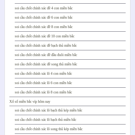
soi cầu chốt chính xác đề 4 con miền bắc
soi cầu chốt chính xác đề 6 con miền bắc
soi cầu chốt chính xác đề 8 con miền bắc
soi cầu chốt chính xác đề 10 con miền bắc
soi cầu chốt chính xác đề bạch thủ miền bắc
soi cầu chốt chính xác đề đầu đuôi miền bắc
soi cầu chốt chính xác đề song thủ miền bắc
soi cầu chốt chính xác lô 4 con miền bắc
soi cầu chốt chính xác lô 6 con miền bắc
soi cầu chốt chính xác lô 8 con miền bắc
Xổ số miền bắc víp hôm nay
soi cầu chốt chính xác lô bạch thủ kép miền bắc
soi cầu chốt chính xác lô bạch thủ miền bắc
soi cầu chốt chính xác lô song thủ kép miền bắc