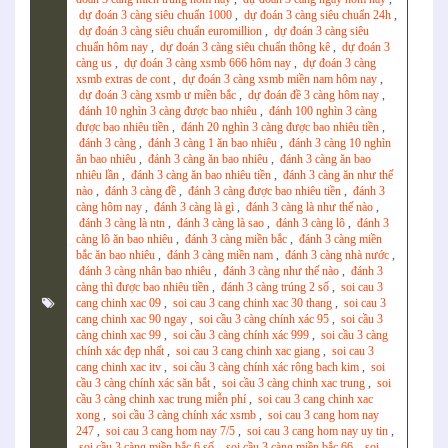
dự đoán 3 càng siêu chuẩn 1000
,
dự đoán 3 càng siêu chuẩn 24h
,
dự đoán 3 càng siêu chuẩn euromillion
,
dự đoán 3 càng siêu
chuẩn hôm nay
,
dự đoán 3 càng siêu chuẩn thông kê
,
dự đoán 3
càng us
,
dự đoán 3 càng xsmb 666 hôm nay
,
dự đoán 3 càng
xsmb extras de cont
,
dự đoán 3 càng xsmb miền nam hôm nay
,
dự đoán 3 càng xsmb ư miền bắc
,
dự đoán đề 3 càng hôm nay
,
đánh 10 nghìn 3 càng được bao nhiêu
,
đánh 100 nghìn 3 càng
được bao nhiêu tiền
,
đánh 20 nghìn 3 càng được bao nhiêu tiền
,
đánh 3 càng
,
đánh 3 càng 1 ăn bao nhiêu
,
đánh 3 càng 10 nghìn
ăn bao nhiêu
,
đánh 3 càng ăn bao nhiêu
,
đánh 3 càng ăn bao
nhiêu lần
,
đánh 3 càng ăn bao nhiêu tiền
,
đánh 3 càng ăn như thế
nào
,
đánh 3 càng đề
,
đánh 3 càng được bao nhiêu tiền
,
đánh 3
càng hôm nay
,
đánh 3 càng là gì
,
đánh 3 càng là như thế nào
,
đánh 3 càng là ntn
,
đánh 3 càng là sao
,
đánh 3 càng lô
,
đánh 3
càng lô ăn bao nhiêu
,
đánh 3 càng miền bắc
,
đánh 3 càng miền
bắc ăn bao nhiêu
,
đánh 3 càng miền nam
,
đánh 3 càng nhà nước
,
đánh 3 càng nhân bao nhiêu
,
đánh 3 càng như thế nào
,
đánh 3
càng thì được bao nhiêu tiền
,
đánh 3 càng trúng 2 số
,
soi cau 3
cang chinh xac 09
,
soi cau 3 cang chinh xac 30 thang
,
soi cau 3
cang chinh xac 90 ngay
,
soi cầu 3 càng chính xác 95
,
soi cầu 3
càng chinh xac 99
,
soi cầu 3 càng chính xác 999
,
soi cầu 3 càng
chính xác đẹp nhất
,
soi cau 3 cang chinh xac giang
,
soi cau 3
cang chinh xac itv
,
soi cầu 3 càng chính xác rông bach kim
,
soi
cầu 3 càng chính xác săn bắt
,
soi cầu 3 càng chinh xac trung
,
soi
cầu 3 càng chinh xac trung miễn phí
,
soi cau 3 cang chinh xac
xong
,
soi cầu 3 càng chính xác xsmb
,
soi cau 3 cang hom nay
247
,
soi cau 3 cang hom nay 7/5
,
soi cau 3 cang hom nay uy tin
,
soi cầu 3 càng miền bắc 6 số
,
soi cầu 3 càng miền bắc 66
,
soi