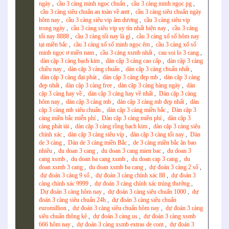
ngày
,
cầu 3 càng minh ngọc chuẩn
,
cầu 3 càng minh ngọc pg
,
cầu 3 càng siêu chuẩn an toàn về antt
,
cầu 3 càng siêu chuẩn ngày
hôm nay
,
cầu 3 càng siêu vip âm dương
,
cầu 3 càng siêu vip
trong ngày
,
cầu 3 càng siêu vip uy tín nhất hiện nay
,
cầu 3 càng
tối nay 8888
,
cầu 3 càng tối nay là gì
,
cầu 3 càng xổ số hôm nay
tại miền bắc
,
cầu 3 càng xổ số minh ngọc êm
,
cầu 3 càng xổ số
minh ngọc ơ miền nam
,
cầu 3 càng xsmb nhất
,
cau soi lo 3 cang
,
dàn cặp 3 càng bạch kim
,
dàn cặp 3 càng cao cấp
,
dàn cặp 3 càng
chiều nay
,
dàn cặp 3 càng chuẩn
,
dàn cặp 3 càng chuẩn nhất
,
dàn cặp 3 càng đại phát
,
dàn cặp 3 càng đẹp mb
,
dàn cặp 3 càng
đẹp nhất
,
dàn cặp 3 càng free
,
dàn cặp 3 càng hàng ngày
,
dàn
cặp 3 càng hay về
,
dàn cặp 3 càng hay về nhất
,
Dàn cặp 3 càng
hôm nay
,
dàn cặp 3 càng mb
,
dàn cặp 3 càng mb đẹp nhất
,
dàn
cặp 3 càng mb siêu chuẩn
,
dàn cặp 3 càng miền bắc
,
Dàn cặp 3
càng miền bắc miễn phí
,
Dàn cặp 3 càng miền phí
,
dàn cặp 3
càng phát tài
,
dàn cặp 3 càng rồng bạch kim
,
dàn cặp 3 càng siêu
chính xác
,
dàn cặp 3 càng siêu víp
,
dàn cặp 3 càng tối nay
,
Dàn
de 3 càng
,
Dàn de 3 càng miền Bắc
,
de 3 càng miền bắc ăn bao
nhiêu
,
du doan 3 cang
,
du doan 3 cang mien bac
,
du doan 3
cang xsmb
,
du doan ba cang xsmb
,
du doan cap 3 cang
,
du
doan xsmb 3 cang
,
du doan xsmb ba cang
,
dự đoán 3 càng 2 số
,
dự đoán 3 càng 9 số
,
dự đoán 3 càng chính xác 88
,
dự đoán 3
càng chính xác 9999
,
dự đoán 3 càng chính xác trúng thưởng
,
Dự đoán 3 càng hôm nay
,
dự đoán 3 càng siêu chuẩn 1000
,
dự
đoán 3 càng siêu chuẩn 24h
,
dự đoán 3 càng siêu chuẩn
euromillion
,
dự đoán 3 càng siêu chuẩn hôm nay
,
dự đoán 3 càng
siêu chuẩn thông kê
,
dự đoán 3 càng us
,
dự đoán 3 càng xsmb
666 hôm nay
,
dự đoán 3 càng xsmb extras de cont
,
dự đoán 3