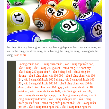
ba càng hôm nay, ba cang mb hom nay, ba cang dep nhat hom nay, an ba cang, soi
cau de ba cang, cau de ba cang, lo de ba cang, ba cang, ba càng, ba cang mb, ba
càng
Read More …
3 càng chuẩn xác
,
3 càng siêu chuẩn
,
cặp 3 càng víp miền bắc
,
cầu 3 càng
,
cầu 3 càng 247 gia soi
,
cầu 3 càng 247 hom nay
,
cầu 3 càng 247 quân khu 7
,
cầu 3 càng 5 số
,
cầu 3 càng âm
dương
,
cầu 3 càng chính xác 100 000
,
cầu 3 càng chính xác 100
24
,
cầu 3 càng chính xác 100 3 tháng
,
cầu 3 càng chính xác 100
30
,
cầu 3 càng chính xác 100 80
,
cầu 3 càng chính xác 100 dự
đoán
,
cầu 3 càng chính xác 100 ngay
,
cầu 3 càng chính xác 100
original
,
cầu 3 càng chuẩn xác 678
,
cầu 3 càng chuẩn xác 68
,
cầu 3 càng chuẩn xác tại hà nội
,
cầu 3 càng hôm nay ibiza
,
cầu 3
càng hôm nay indonesia
,
cầu 3 càng miễn phí âm
,
cầu 3 càng
miễn phí ăn ở đâu
,
cầu 3 càng miễn phí êm nhất
,
cầu 3 càng miễn
phí ios
,
cầu 3 càng minh ngọc 100
,
cầu 3 càng minh ngọc 90