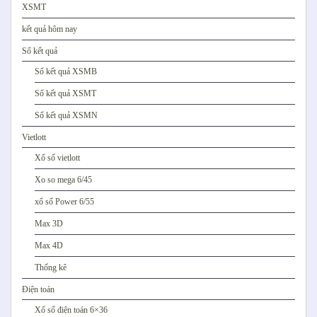
XSMT
kết quả hôm nay
Sổ kết quả
Sổ kết quả XSMB
Sổ kết quả XSMT
Sổ kết quả XSMN
Vietlott
Xổ số vietlott
Xo so mega 6/45
xổ số Power 6/55
Max 3D
Max 4D
Thống kê
Điện toán
Xổ số điện toán 6×36