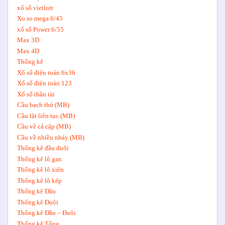
xổ số vietlott
Xo so mega 6/45
xổ số Power 6/55
Max 3D
Max 4D
Thống kê
Xổ số điện toán 6x36
Xổ số điện toán 123
Xổ số thần tài
Cầu bạch thủ (MB)
Cầu lật liên tục (MB)
Cầu về cả cặp (MB)
Cầu về nhiều nháy (MB)
Thống kê đầu đuôi
Thống kê lô gan
Thống kê lô xiên
Thống kê lô kép
Thống kê Đầu
Thống kê Đuôi
Thống kê Đầu – Đuôi
Thống kê Tổng