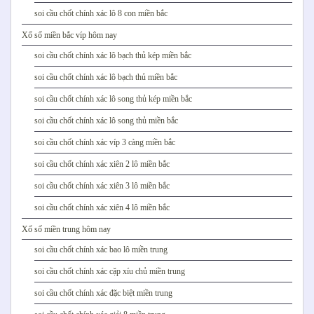
soi cầu chốt chính xác lô 8 con miền bắc
Xổ số miền bắc víp hôm nay
soi cầu chốt chính xác lô bạch thủ kép miền bắc
soi cầu chốt chính xác lô bạch thủ miền bắc
soi cầu chốt chính xác lô song thủ kép miền bắc
soi cầu chốt chính xác lô song thủ miền bắc
soi cầu chốt chính xác víp 3 càng miền bắc
soi cầu chốt chính xác xiên 2 lô miền bắc
soi cầu chốt chính xác xiên 3 lô miền bắc
soi cầu chốt chính xác xiên 4 lô miền bắc
Xổ số miền trung hôm nay
soi cầu chốt chính xác bao lô miền trung
soi cầu chốt chính xác cặp xíu chủ miền trung
soi cầu chốt chính xác đặc biệt miền trung