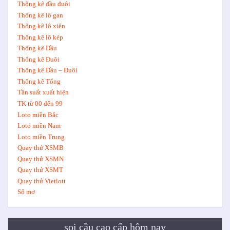
Thống kê đầu đuôi
Thống kê lô gan
Thống kê lô xiên
Thống kê lô kép
Thống kê Đầu
Thống kê Đuôi
Thống kê Đầu – Đuôi
Thống kê Tổng
Tần suất xuất hiện
TK từ 00 đến 99
Loto miền Bắc
Loto miền Nam
Loto miền Trung
Quay thử XSMB
Quay thử XSMN
Quay thử XSMT
Quay thử Vietlott
Sổ mơ
soi cầu cao cấp hôm nay