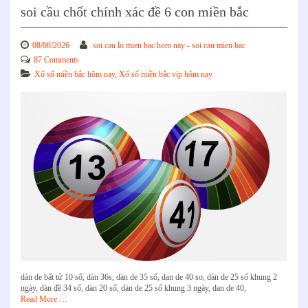
soi cầu chốt chính xác đề 6 con miền bắc
08/08/2026
soi cau lo mien bac hom nay - soi cau mien bac
87 Comments
Xổ số miền bắc hôm nay
,
Xổ số miền bắc víp hôm nay
dàn de bất tử 10 số, dàn 36s, dàn de 35 số, dan de 40 so, dàn de 25 số khung 2
ngày, dàn đề 34 số, dàn 20 số, dàn de 25 số khung 3 ngày, dan de 40,
Read More …