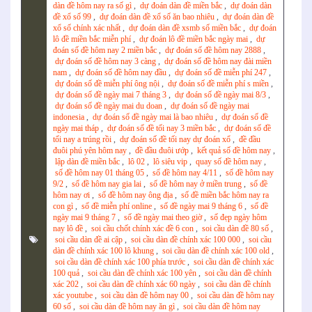
dàn đề hôm nay ra số gì
,
dự đoán dàn đề miền bắc
,
dự đoán dàn
đề xổ số 99
,
dự đoán dàn đề xổ số ăn bao nhiêu
,
dự đoán dàn đề
xổ số chính xác nhất
,
dự đoán dàn đề xsmb số miền bắc
,
dự đoán
lô đề miền bắc miễn phí
,
dự đoán lô đề miền bắc ngày mai
,
dự
đoán số đề hôm nay 2 miền bắc
,
dự đoán số đề hôm nay 2888
,
dự đoán số đề hôm nay 3 càng
,
dự đoán số đề hôm nay đài miền
nam
,
dự đoán số đề hôm nay đầu
,
dự đoán số đề miễn phí 247
,
dự đoán số đề miễn phí ông nội
,
dự đoán số đề miễn phí s miền
,
dự đoán số đề ngày mai 7 tháng 3
,
dự đoán số đề ngày mai 8/3
,
dự đoán số đề ngày mai du doan
,
dự đoán số đề ngày mai
indonesia
,
dự đoán số đề ngày mai là bao nhiêu
,
dự đoán số đề
ngày mai tháp
,
dự đoán số đề tối nay 3 miền bắc
,
dự đoán số đề
tối nay a trúng rồi
,
dự đoán số đề tối nay dự đoán xổ
,
đề đầu
đuôi phú yên hôm nay
,
đề đầu đuôi ướp
,
kết quả số đề hôm nay
,
lập dàn đề miền bắc
,
lô 02
,
lô siêu vip
,
quay số đề hôm nay
,
số đề hôm nay 01 tháng 05
,
số đề hôm nay 4/11
,
số đề hôm nay
9/2
,
số đề hôm nay gia lai
,
số đề hôm nay ở miền trung
,
số đề
hôm nay ơi
,
số đề hôm nay ông địa
,
số đề miền bắc hôm nay ra
con gì
,
số đề miễn phí online
,
số đề ngày mai 9 tháng 6
,
số đề
ngày mai 9 tháng 7
,
số đề ngày mai theo giờ
,
số đẹp ngày hôm
nay lô đề
,
soi cầu chốt chính xác đề 6 con
,
soi cầu dàn đề 80 số
,
soi cầu dàn đề ai cập
,
soi cầu dàn đề chính xác 100 000
,
soi cầu
dàn đề chính xác 100 lô khung
,
soi cầu dàn đề chính xác 100 old
,
soi cầu dàn đề chính xác 100 phía trước
,
soi cầu dàn đề chính xác
100 quả
,
soi cầu dàn đề chính xác 100 yên
,
soi cầu dàn đề chính
xác 202
,
soi cầu dàn đề chính xác 60 ngày
,
soi cầu dàn đề chính
xác youtube
,
soi cầu dàn đề hôm nay 00
,
soi cầu dàn đề hôm nay
60 số
,
soi cầu dàn đề hôm nay ăn gì
,
soi cầu dàn đề hôm nay