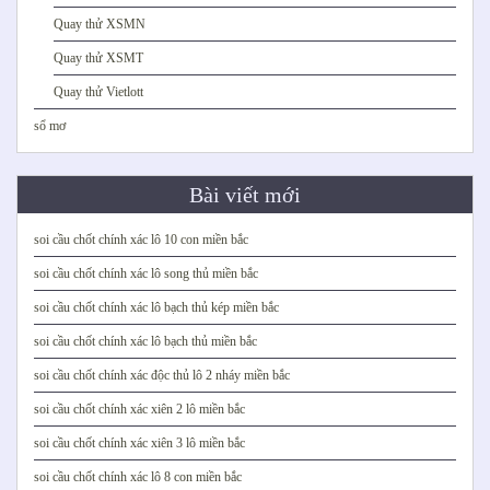
Quay thử XSMN
Quay thử XSMT
Quay thử Vietlott
sổ mơ
Bài viết mới
soi cầu chốt chính xác lô 10 con miền bắc
soi cầu chốt chính xác lô song thủ miền bắc
soi cầu chốt chính xác lô bạch thủ kép miền bắc
soi cầu chốt chính xác lô bạch thủ miền bắc
soi cầu chốt chính xác độc thủ lô 2 nháy miền bắc
soi cầu chốt chính xác xiên 2 lô miền bắc
soi cầu chốt chính xác xiên 3 lô miền bắc
soi cầu chốt chính xác lô 8 con miền bắc