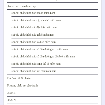
Xổ số miền nam hôm nay
soi cầu chốt chính xác bao lô miền nam
soi cầu chốt chính xác cặp xíu chủ miền nam
soi cầu chốt chính xác đặc biệt miền nam
soi cầu chốt chính xác giải 8 miền nam
soi cầu chốt chính xác lô 3 số miền nam
soi cầu chốt chính xác sớ đầu đuôi giải 8 miền nam
soi cầu chốt chính xác sớ đầu đuôi giải đặc biệt miền nam
soi cầu chốt chính xác song thủ lô miền nam
soi cầu chốt chính xác xíu chủ miền nam
Dự đoán lô đề chuẩn
Phương pháp soi cầu chuẩn
XSMB
XSMN