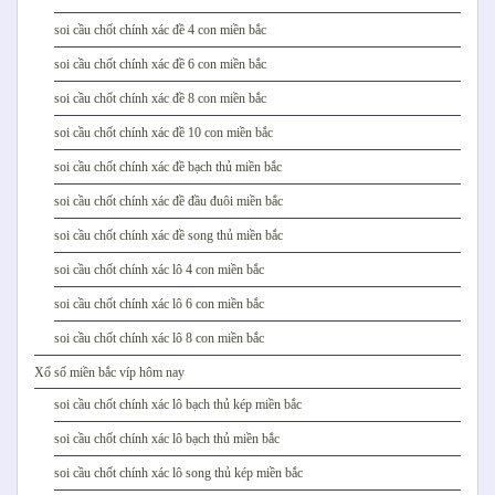
soi cầu chốt chính xác đề 4 con miền bắc
soi cầu chốt chính xác đề 6 con miền bắc
soi cầu chốt chính xác đề 8 con miền bắc
soi cầu chốt chính xác đề 10 con miền bắc
soi cầu chốt chính xác đề bạch thủ miền bắc
soi cầu chốt chính xác đề đầu đuôi miền bắc
soi cầu chốt chính xác đề song thủ miền bắc
soi cầu chốt chính xác lô 4 con miền bắc
soi cầu chốt chính xác lô 6 con miền bắc
soi cầu chốt chính xác lô 8 con miền bắc
Xổ số miền bắc víp hôm nay
soi cầu chốt chính xác lô bạch thủ kép miền bắc
soi cầu chốt chính xác lô bạch thủ miền bắc
soi cầu chốt chính xác lô song thủ kép miền bắc