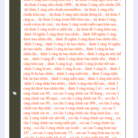
dự đoán 3 càng siêu chuẩn 1000
,
dự đoán 3 càng siêu chuẩn 24h
,
dự đoán 3 càng siêu chuẩn euromillion
,
dự đoán 3 càng siêu
chuẩn hôm nay
,
dự đoán 3 càng siêu chuẩn thông kê
,
dự đoán 3
càng us
,
dự đoán 3 càng xsmb 666 hôm nay
,
dự đoán 3 càng
xsmb extras de cont
,
dự đoán 3 càng xsmb miền nam hôm nay
,
dự đoán 3 càng xsmb ư miền bắc
,
dự đoán đề 3 càng hôm nay
,
đánh 10 nghìn 3 càng được bao nhiêu
,
đánh 100 nghìn 3 càng
được bao nhiêu tiền
,
đánh 20 nghìn 3 càng được bao nhiêu tiền
,
đánh 3 càng
,
đánh 3 càng 1 ăn bao nhiêu
,
đánh 3 càng 10 nghìn
ăn bao nhiêu
,
đánh 3 càng ăn bao nhiêu
,
đánh 3 càng ăn bao
nhiêu lần
,
đánh 3 càng ăn bao nhiêu tiền
,
đánh 3 càng ăn như thế
nào
,
đánh 3 càng đề
,
đánh 3 càng được bao nhiêu tiền
,
đánh 3
càng hôm nay
,
đánh 3 càng là gì
,
đánh 3 càng là như thế nào
,
đánh 3 càng là ntn
,
đánh 3 càng là sao
,
đánh 3 càng lô
,
đánh 3
càng lô ăn bao nhiêu
,
đánh 3 càng miền bắc
,
đánh 3 càng miền
bắc ăn bao nhiêu
,
đánh 3 càng miền nam
,
đánh 3 càng nhà nước
,
đánh 3 càng nhân bao nhiêu
,
đánh 3 càng như thế nào
,
đánh 3
càng thì được bao nhiêu tiền
,
đánh 3 càng trúng 2 số
,
soi cau 3
cang chinh xac 09
,
soi cau 3 cang chinh xac 30 thang
,
soi cau 3
cang chinh xac 90 ngay
,
soi cầu 3 càng chính xác 95
,
soi cầu 3
càng chinh xac 99
,
soi cầu 3 càng chính xác 999
,
soi cầu 3 càng
chính xác đẹp nhất
,
soi cau 3 cang chinh xac giang
,
soi cau 3
cang chinh xac itv
,
soi cầu 3 càng chính xác rông bach kim
,
soi
cầu 3 càng chính xác săn bắt
,
soi cầu 3 càng chinh xac trung
,
soi
cầu 3 càng chinh xac trung miễn phí
,
soi cau 3 cang chinh xac
xong
,
soi cầu 3 càng chính xác xsmb
,
soi cau 3 cang hom nay
247
,
soi cau 3 cang hom nay 7/5
,
soi cau 3 cang hom nay uy tin
,
soi cầu 3 càng miền bắc 6 số
,
soi cầu 3 càng miền bắc 66
,
soi