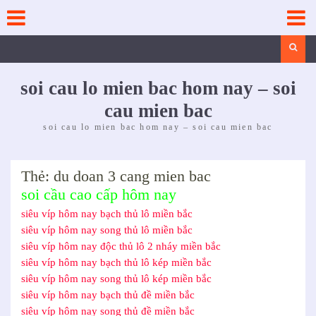
Skip
to
content
Search
soi cau lo mien bac hom nay – soi
cau mien bac
soi cau lo mien bac hom nay – soi cau mien bac
Thẻ:
du doan 3 cang mien bac
soi cầu cao cấp hôm nay
siêu víp hôm nay bạch thủ lô miền bắc
siêu víp hôm nay song thủ lô miền bắc
siêu víp hôm nay độc thủ lô 2 nháy miền bắc
siêu víp hôm nay bạch thủ lô kép miền bắc
siêu víp hôm nay song thủ lô kép miền bắc
siêu víp hôm nay bạch thủ đề miền bắc
siêu víp hôm nay song thủ đề miền bắc