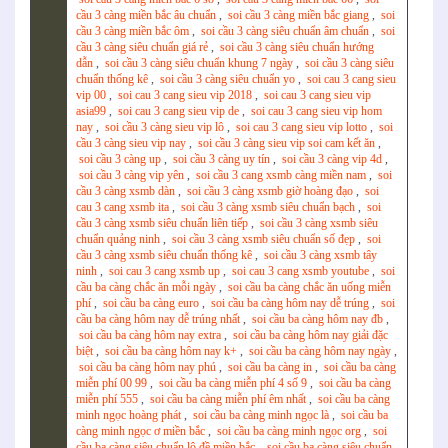
cầu 3 càng miền bắc âu chuẩn
,
soi cầu 3 càng miền bắc giang
,
soi
cầu 3 càng miền bắc ôm
,
soi cầu 3 càng siêu chuẩn âm chuẩn
,
soi
cầu 3 càng siêu chuẩn giá rẻ
,
soi cầu 3 càng siêu chuẩn hướng
dẫn
,
soi cầu 3 càng siêu chuẩn khung 7 ngày
,
soi cầu 3 càng siêu
chuẩn thống kê
,
soi cầu 3 càng siêu chuẩn yo
,
soi cau 3 cang sieu
vip 00
,
soi cau 3 cang sieu vip 2018
,
soi cau 3 cang sieu vip
asia99
,
soi cau 3 cang sieu vip de
,
soi cau 3 cang sieu vip hom
nay
,
soi cầu 3 càng sieu vip lô
,
soi cau 3 cang sieu vip lotto
,
soi
cầu 3 càng sieu vip nay
,
soi cầu 3 càng sieu vip soi cam kết ăn
,
soi cầu 3 càng up
,
soi cầu 3 càng uy tín
,
soi cầu 3 càng vip 4d
,
soi cầu 3 càng vip yên
,
soi cầu 3 cang xsmb càng miền nam
,
soi
cầu 3 càng xsmb dàn
,
soi cầu 3 càng xsmb giờ hoàng đạo
,
soi
cau 3 cang xsmb ita
,
soi cầu 3 càng xsmb siêu chuẩn bạch
,
soi
cầu 3 càng xsmb siêu chuẩn liên tiếp
,
soi cầu 3 càng xsmb siêu
chuẩn quảng ninh
,
soi cầu 3 càng xsmb siêu chuẩn số đẹp
,
soi
cầu 3 càng xsmb siêu chuẩn thống kê
,
soi cầu 3 càng xsmb tây
ninh
,
soi cau 3 cang xsmb up
,
soi cau 3 cang xsmb youtube
,
soi
cầu ba càng chắc ăn mỗi ngày
,
soi cầu ba càng chắc ăn uống miễn
phí
,
soi cầu ba càng euro
,
soi cầu ba càng hôm nay dễ trúng
,
soi
cầu ba càng hôm nay dễ trúng nhất
,
soi cầu ba càng hôm nay đb
,
soi cầu ba càng hôm nay extra
,
soi cầu ba càng hôm nay giải đặc
biệt
,
soi cầu ba càng hôm nay k+
,
soi cầu ba càng hôm nay ngày
,
soi cầu ba càng hôm nay phú
,
soi cầu ba càng in
,
soi cầu ba càng
miễn phí 00 99
,
soi cầu ba càng miễn phí 4 số 9
,
soi cầu ba càng
miễn phí 555
,
soi cầu ba càng miễn phí êm nhất
,
soi cầu ba càng
minh ngọc hoàng phát
,
soi cầu ba càng minh ngọc là
,
soi cầu ba
càng minh ngọc ơ miền bắc
,
soi cầu ba càng minh ngọc org
,
soi
cầu ba càng siêu chuẩn lô đề miền bắc
,
soi cầu ba càng siêu chuẩn