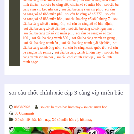
ninh thuận
,
soi cầu ba càng siêu chuẩn xổ số miền bắc
,
soi cầu ba
càng siêu vip kèo nhà cái
,
soi cầu ba càng siêu vip php
,
soi cầu
ba càng xổ số 666 miễn phí
,
soi cầu ba càng xổ số 777
,
soi cầu
ba càng xổ số 888 miền bắc
,
soi cầu ba càng xổ số 9 tháng 7
,
soi
cầu ba càng xổ số a trúng rồi
,
soi cầu ba càng xổ số bình định
,
soi cầu ba càng xổ số cần thơ
,
soi cầu ba càng xổ số ngày nay
,
soi cầu ba càng xổ số vip miễn phí
,
soi cầu ba càng xổ số xác
100
,
soi cầu ba càng xsmb 500
,
soi cầu ba càng xsmb an giang
,
soi cầu ba càng xsmb ên
,
soi cầu ba càng xsmb giải đặc biệt
,
soi
cầu ba càng xsmb ông nội
,
soi cầu ba càng xsmb quốc tế
,
soi cầu
ba càng xsmb remix
,
soi cầu ba càng xsmb tt hôm nay
,
soi cầu ba
càng xsmb vip hà nội
,
soi cầu chốt chính xác víp
,
soi cầu mb
minh ngọc
soi cầu chốt chính xác cặp 3 càng víp miền bắc
08/08/2026
soi cau lo mien bac hom nay - soi cau mien bac
88 Comments
Xổ số miền bắc hôm nay
,
Xổ số miền bắc víp hôm nay