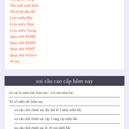
Tần suất xuất hiện
TK từ 00 đến 99
Loto miền Bắc
Loto miền Nam
Loto miền Trung
Quay thử XSMB
Quay thử XSMN
Quay thử XSMT
Quay thử Vietlott
Sổ mơ
soi cầu cao cấp hôm nay
soi cau lo mien bac hom nay – soi cau mien bac
Xổ số miền bắc hôm nay
soi cầu chốt chính xác độc thủ lô 2 nháy miền bắc
soi cầu chốt chính xác cặp 3 càng víp miền bắc
soi cầu chốt chính xác lô 10 con miền bắc