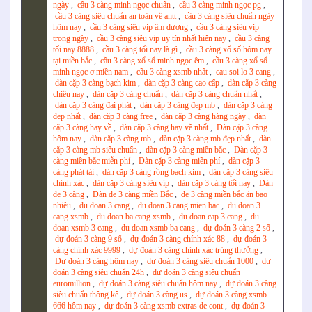
ngày
,
cầu 3 càng minh ngọc chuẩn
,
cầu 3 càng minh ngọc pg
,
cầu 3 càng siêu chuẩn an toàn về antt
,
cầu 3 càng siêu chuẩn ngày
hôm nay
,
cầu 3 càng siêu vip âm dương
,
cầu 3 càng siêu vip
trong ngày
,
cầu 3 càng siêu vip uy tín nhất hiện nay
,
cầu 3 càng
tối nay 8888
,
cầu 3 càng tối nay là gì
,
cầu 3 càng xổ số hôm nay
tại miền bắc
,
cầu 3 càng xổ số minh ngọc êm
,
cầu 3 càng xổ số
minh ngọc ơ miền nam
,
cầu 3 càng xsmb nhất
,
cau soi lo 3 cang
,
dàn cặp 3 càng bạch kim
,
dàn cặp 3 càng cao cấp
,
dàn cặp 3 càng
chiều nay
,
dàn cặp 3 càng chuẩn
,
dàn cặp 3 càng chuẩn nhất
,
dàn cặp 3 càng đại phát
,
dàn cặp 3 càng đẹp mb
,
dàn cặp 3 càng
đẹp nhất
,
dàn cặp 3 càng free
,
dàn cặp 3 càng hàng ngày
,
dàn
cặp 3 càng hay về
,
dàn cặp 3 càng hay về nhất
,
Dàn cặp 3 càng
hôm nay
,
dàn cặp 3 càng mb
,
dàn cặp 3 càng mb đẹp nhất
,
dàn
cặp 3 càng mb siêu chuẩn
,
dàn cặp 3 càng miền bắc
,
Dàn cặp 3
càng miền bắc miễn phí
,
Dàn cặp 3 càng miền phí
,
dàn cặp 3
càng phát tài
,
dàn cặp 3 càng rồng bạch kim
,
dàn cặp 3 càng siêu
chính xác
,
dàn cặp 3 càng siêu víp
,
dàn cặp 3 càng tối nay
,
Dàn
de 3 càng
,
Dàn de 3 càng miền Bắc
,
de 3 càng miền bắc ăn bao
nhiêu
,
du doan 3 cang
,
du doan 3 cang mien bac
,
du doan 3
cang xsmb
,
du doan ba cang xsmb
,
du doan cap 3 cang
,
du
doan xsmb 3 cang
,
du doan xsmb ba cang
,
dự đoán 3 càng 2 số
,
dự đoán 3 càng 9 số
,
dự đoán 3 càng chính xác 88
,
dự đoán 3
càng chính xác 9999
,
dự đoán 3 càng chính xác trúng thưởng
,
Dự đoán 3 càng hôm nay
,
dự đoán 3 càng siêu chuẩn 1000
,
dự
đoán 3 càng siêu chuẩn 24h
,
dự đoán 3 càng siêu chuẩn
euromillion
,
dự đoán 3 càng siêu chuẩn hôm nay
,
dự đoán 3 càng
siêu chuẩn thông kê
,
dự đoán 3 càng us
,
dự đoán 3 càng xsmb
666 hôm nay
,
dự đoán 3 càng xsmb extras de cont
,
dự đoán 3