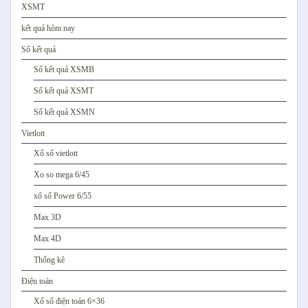
XSMT
kết quả hôm nay
Sổ kết quả
Sổ kết quả XSMB
Sổ kết quả XSMT
Sổ kết quả XSMN
Vietlott
Xổ số vietlott
Xo so mega 6/45
xổ số Power 6/55
Max 3D
Max 4D
Thống kê
Điện toán
Xổ số điện toán 6×36