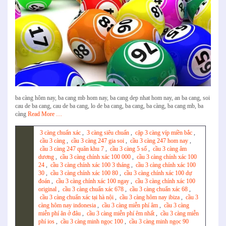
ba càng hôm nay, ba cang mb hom nay, ba cang dep nhat hom nay, an ba cang, soi
cau de ba cang, cau de ba cang, lo de ba cang, ba cang, ba càng, ba cang mb, ba
càng
Read More …
3 càng chuẩn xác
,
3 càng siêu chuẩn
,
cặp 3 càng víp miền bắc
,
cầu 3 càng
,
cầu 3 càng 247 gia soi
,
cầu 3 càng 247 hom nay
,
cầu 3 càng 247 quân khu 7
,
cầu 3 càng 5 số
,
cầu 3 càng âm
dương
,
cầu 3 càng chính xác 100 000
,
cầu 3 càng chính xác 100
24
,
cầu 3 càng chính xác 100 3 tháng
,
cầu 3 càng chính xác 100
30
,
cầu 3 càng chính xác 100 80
,
cầu 3 càng chính xác 100 dự
đoán
,
cầu 3 càng chính xác 100 ngay
,
cầu 3 càng chính xác 100
original
,
cầu 3 càng chuẩn xác 678
,
cầu 3 càng chuẩn xác 68
,
cầu 3 càng chuẩn xác tại hà nội
,
cầu 3 càng hôm nay ibiza
,
cầu 3
càng hôm nay indonesia
,
cầu 3 càng miễn phí âm
,
cầu 3 càng
miễn phí ăn ở đâu
,
cầu 3 càng miễn phí êm nhất
,
cầu 3 càng miễn
phí ios
,
cầu 3 càng minh ngọc 100
,
cầu 3 càng minh ngọc 90