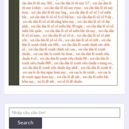
cầu dàn lô tối nay 366
,
soi cầu dàn lô tối nay 5/7
,
soi cầu dàn lô
tối nay â nháy
,
soi cầu dàn lô tối nay extra
,
soi cầu dàn lô tối nay
hom
,
soi cầu dàn lô tối nay ông
,
soi cầu dàn lô xổ số 5 số miền
bắc
,
soi cầu dàn lô xổ số 6 số bất bại
,
soi cầu dàn lô xổ số 9 tây
,
soi cầu dàn lô xổ số đà nẵng hôm nay
,
soi cầu dàn lô xổ số đại
phát
,
soi cầu dàn lô xổ số miền bắc 99 ngày
,
soi cầu dàn lô xổ số
miền bắc quân
,
soi cầu dàn lô xổ số miền bắc tối nay
,
soi cầu dàn
lô xổ số nam
,
soi cầu dàn lô xổ số ơi
,
soi cầu dàn lô xổ số phú
yên
,
soi cầu dàn lô xổ số rồi
,
soi cầu dàn lô xổ số ướt
,
soi cầu
dàn lô xsmb chính xác 666
,
soi cầu dàn lô xsmb chính xác chốt
số
,
soi cầu dàn lô xsmb chính xác sau
,
soi cầu dàn lô xsmb
chuẩn
,
soi cau dàn lo xsmb du doan
,
soi cầu dàn lô xsmb siêu
chuẩn 4 số
,
soi cầu dàn lô xsmb siêu chuẩn 88
,
soi cầu dàn lô
xsmb siêu chuẩn 888
,
soi cầu dàn lô xsmb siêu chuẩn a trung roi
,
soi cầu dàn lô xsmb siêu chuẩn đẹp nhất
,
soi cầu dàn lô xsmb tô
,
soi cau lo de dep ngay hom nay
,
soi cau lo de xsmb
,
soi cau lo
de xsmb ngay hom nay
,
soi cầu lô đề mb
,
soi cầu lô miền bắc
hôm nay
,
soi lô đề mb
,
soi số lô đề chuẩn
Search