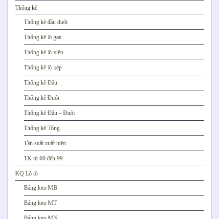
Thống kê
Thống kê đầu đuôi
Thống kê lô gan
Thống kê lô xiên
Thống kê lô kép
Thống kê Đầu
Thống kê Đuôi
Thống kê Đầu – Đuôi
Thống kê Tổng
Tần suất xuất hiện
TK từ 00 đến 99
KQ Lô tô
Bảng loto MB
Bảng loto MT
Bảng loto MN