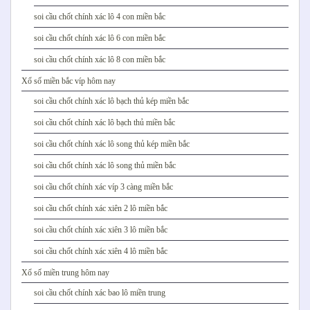
soi cầu chốt chính xác lô 4 con miền bắc
soi cầu chốt chính xác lô 6 con miền bắc
soi cầu chốt chính xác lô 8 con miền bắc
Xổ số miền bắc víp hôm nay
soi cầu chốt chính xác lô bạch thủ kép miền bắc
soi cầu chốt chính xác lô bạch thủ miền bắc
soi cầu chốt chính xác lô song thủ kép miền bắc
soi cầu chốt chính xác lô song thủ miền bắc
soi cầu chốt chính xác víp 3 càng miền bắc
soi cầu chốt chính xác xiên 2 lô miền bắc
soi cầu chốt chính xác xiên 3 lô miền bắc
soi cầu chốt chính xác xiên 4 lô miền bắc
Xổ số miền trung hôm nay
soi cầu chốt chính xác bao lô miền trung