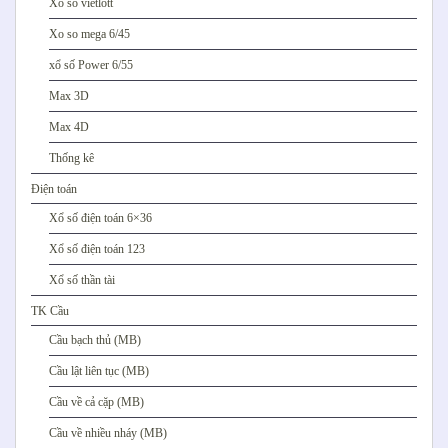
Xổ số vietlott
Xo so mega 6/45
xổ số Power 6/55
Max 3D
Max 4D
Thống kê
Điện toán
Xổ số điện toán 6×36
Xổ số điện toán 123
Xổ số thần tài
TK Cầu
Cầu bạch thủ (MB)
Cầu lật liên tục (MB)
Cầu về cả cặp (MB)
Cầu về nhiều nháy (MB)