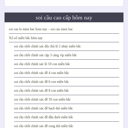
soi cầu cao cấp hôm nay
soi cau lo mien bac hom nay – soi cau mien bac
Xổ số miền bắc hôm nay
soi cầu chốt chính xác độc thủ lô 2 nháy miền bắc
soi cầu chốt chính xác cặp 3 càng víp miền bắc
soi cầu chốt chính xác lô 10 con miền bắc
soi cầu chốt chính xác đề 4 con miền bắc
soi cầu chốt chính xác đề 6 con miền bắc
soi cầu chốt chính xác đề 8 con miền bắc
soi cầu chốt chính xác đề 10 con miền bắc
soi cầu chốt chính xác đề bạch thủ miền bắc
soi cầu chốt chính xác đề đầu đuôi miền bắc
soi cầu chốt chính xác đề song thủ miền bắc