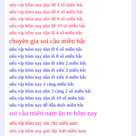
siêu víp hôm nay dàn đề 4 số miền bắc
siêu víp hôm nay dàn đề 6 số miền bắc
siêu víp hôm nay dàn đề 8 số miền bắc
siêu víp hôm nay dàn đề 10 số miền bắc
siêu víp hôm nay dàn lô 4 số miền bắc
chuyên gia soi cầu miền bắc
siêu víp hôm nay dàn lô 6 số miền bắc
siêu víp hôm nay dàn lô 8 số miền bắc
siêu víp hôm nay dàn lô xiên 2 miền bắc
siêu víp hôm nay dàn lô xiên 3 miền bắc
siêu víp hôm nay dàn lô xiên 4 miền bắc
siêu víp hôm nay 3 càng miền bắc
siêu víp hôm nay dàn 3 càng 2 số miền bắc
siêu víp hôm nay dàn lô 10 số miền bắc
siêu víp hôm nay đề đầu đuôi miền bắc
soi cầu miền nam ăn to hôm nay
siêu víp hôm nay xỉu chủ miền nam
siêu víp hôm nay giải đặc biệt miền nam