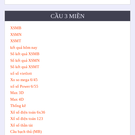
CẦU 3 MIỀN
XSMB
XSMN
XSMT
kết quả hôm nay
Sổ kết quả XSMB
Sổ kết quả XSMN
Sổ kết quả XSMT
xổ số vietlott
Xo so mega 6/45
xổ số Power 6/55
Max 3D
Max 4D
Thống kê
Xổ số điện toán 6x36
Xổ số điện toán 123
Xổ số thần tài
Cầu bạch thủ (MB)