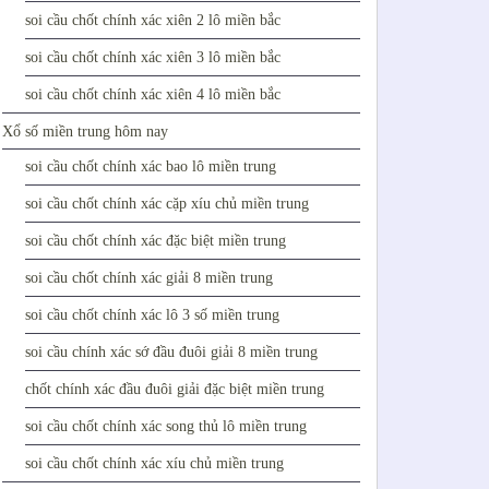
soi cầu chốt chính xác xiên 2 lô miền bắc
soi cầu chốt chính xác xiên 3 lô miền bắc
soi cầu chốt chính xác xiên 4 lô miền bắc
Xổ số miền trung hôm nay
soi cầu chốt chính xác bao lô miền trung
soi cầu chốt chính xác cặp xíu chủ miền trung
soi cầu chốt chính xác đặc biệt miền trung
soi cầu chốt chính xác giải 8 miền trung
soi cầu chốt chính xác lô 3 số miền trung
soi cầu chính xác sớ đầu đuôi giải 8 miền trung
chốt chính xác đầu đuôi giải đặc biệt miền trung
soi cầu chốt chính xác song thủ lô miền trung
soi cầu chốt chính xác xíu chủ miền trung