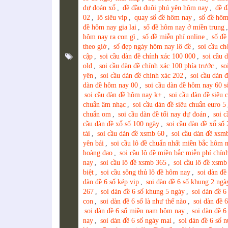
dự đoán xổ
,
đề đầu đuôi phú yên hôm nay
,
đề đ
02
,
lô siêu vip
,
quay số đề hôm nay
,
số đề hôm
đề hôm nay gia lai
,
số đề hôm nay ở miền trung
hôm nay ra con gì
,
số đề miễn phí online
,
số đề
theo giờ
,
số đẹp ngày hôm nay lô đề
,
soi cầu ch
cập
,
soi cầu dàn đề chính xác 100 000
,
soi cầu 
old
,
soi cầu dàn đề chính xác 100 phía trước
,
so
yên
,
soi cầu dàn đề chính xác 202
,
soi cầu dàn 
dàn đề hôm nay 00
,
soi cầu dàn đề hôm nay 60 s
soi cầu dàn đề hôm nay k+
,
soi cầu dàn đề siêu 
chuẩn âm nhạc
,
soi cầu dàn đề siêu chuẩn euro 5
chuẩn om
,
soi cầu dàn đề tối nay dự đoán
,
soi 
cầu dàn đề xổ số 100 ngày
,
soi cầu dàn đề xổ số
tài
,
soi cầu dàn đề xsmb 60
,
soi cầu dàn đề xsm
yên bái
,
soi cầu lô đề chuẩn nhất miền bắc hôm 
hoàng đạo
,
soi cầu lô đề miền bắc miễn phí chín
nay
,
soi cầu lô đề xsmb 365
,
soi cầu lô đề xsm
biệt
,
soi cầu sông thủ lô đề hôm nay
,
soi dàn đề
dàn đề 6 số kép vip
,
soi dàn đề 6 số khung 2 ngà
267
,
soi dàn đề 6 số khung 5 ngày
,
soi dàn đề 6
con
,
soi dàn đề 6 số là như thế nào
,
soi dàn đề 
soi dàn đề 6 số miền nam hôm nay
,
soi dàn đề 6
nay
,
soi dàn đề 6 số ngày mai
,
soi dàn đề 6 số 