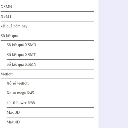
XSMN
XSMT
kết quả hôm nay
Sổ kết quả
Sổ kết quả XSMB
Sổ kết quả XSMT
Sổ kết quả XSMN
Vietlott
Xổ số vietlott
Xo so mega 6/45
xổ số Power 6/55
Max 3D
Max 4D