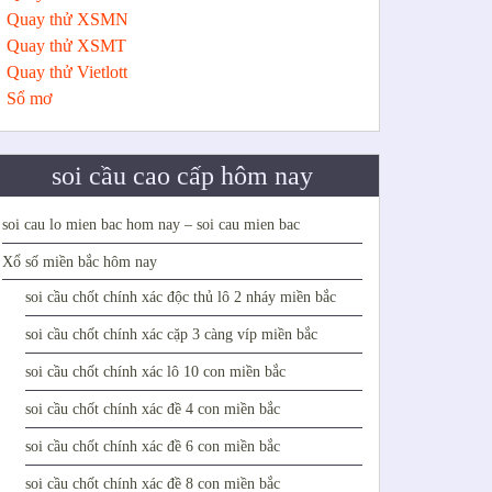
Quay thử XSMN
Quay thử XSMT
Quay thử Vietlott
Sổ mơ
soi cầu cao cấp hôm nay
soi cau lo mien bac hom nay – soi cau mien bac
Xổ số miền bắc hôm nay
soi cầu chốt chính xác độc thủ lô 2 nháy miền bắc
soi cầu chốt chính xác cặp 3 càng víp miền bắc
soi cầu chốt chính xác lô 10 con miền bắc
soi cầu chốt chính xác đề 4 con miền bắc
soi cầu chốt chính xác đề 6 con miền bắc
soi cầu chốt chính xác đề 8 con miền bắc