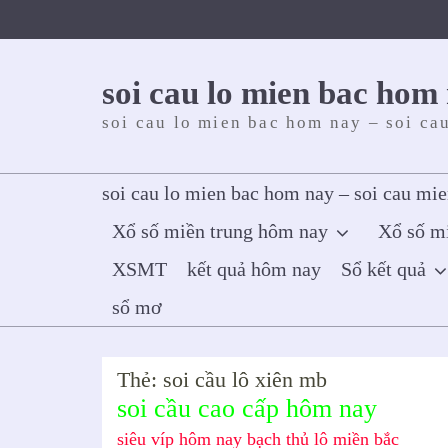
Skip
to
content
soi cau lo mien bac hom 
soi cau lo mien bac hom nay – soi ca
soi cau lo mien bac hom nay – soi cau mie
Xổ số miền trung hôm nay
Xổ số m
XSMT
kết quả hôm nay
Sổ kết quả
sổ mơ
Thẻ:
soi cầu lô xiên mb
soi cầu cao cấp hôm nay
siêu víp hôm nay bạch thủ lô miền bắc