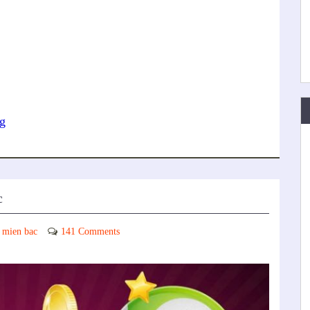
ng
c
u mien bac
141 Comments