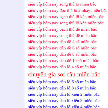
siêu víp hôm nay song thủ lô miền bắc
siêu víp hôm nay độc thủ lô 2 nháy miền bắc
siêu víp hôm nay bạch thủ lô kép miền bắc
siêu víp hôm nay song thủ lô kép miền bắc
siêu víp hôm nay bạch thủ đề miền bắc
siêu víp hôm nay song thủ đề miền bắc
siêu víp hôm nay dàn đề 4 số miền bắc
siêu víp hôm nay dàn đề 6 số miền bắc
siêu víp hôm nay dàn đề 8 số miền bắc
siêu víp hôm nay dàn đề 10 số miền bắc
siêu víp hôm nay dàn lô 4 số miền bắc
chuyên gia soi cầu miền bắc
siêu víp hôm nay dàn lô 6 số miền bắc
siêu víp hôm nay dàn lô 8 số miền bắc
siêu víp hôm nay dàn lô xiên 2 miền bắc
siêu víp hôm nay dàn lô xiên 3 miền bắc
siêu víp hôm nay dàn lô xiên 4 miền bắc