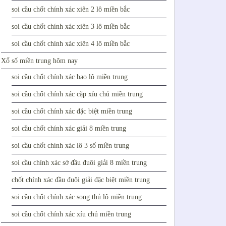
soi cầu chốt chính xác xiên 2 lô miền bắc
soi cầu chốt chính xác xiên 3 lô miền bắc
soi cầu chốt chính xác xiên 4 lô miền bắc
Xổ số miền trung hôm nay
soi cầu chốt chính xác bao lô miền trung
soi cầu chốt chính xác cặp xíu chủ miền trung
soi cầu chốt chính xác đặc biệt miền trung
soi cầu chốt chính xác giải 8 miền trung
soi cầu chốt chính xác lô 3 số miền trung
soi cầu chính xác sớ đầu đuôi giải 8 miền trung
chốt chính xác đầu đuôi giải đặc biệt miền trung
soi cầu chốt chính xác song thủ lô miền trung
soi cầu chốt chính xác xíu chủ miền trung