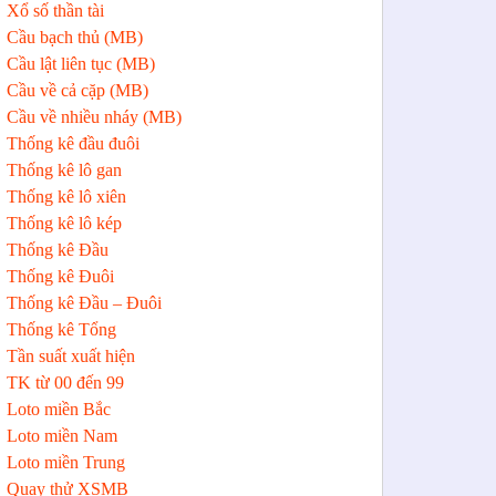
Xổ số thần tài
Cầu bạch thủ (MB)
Cầu lật liên tục (MB)
Cầu về cả cặp (MB)
Cầu về nhiều nháy (MB)
Thống kê đầu đuôi
Thống kê lô gan
Thống kê lô xiên
Thống kê lô kép
Thống kê Đầu
Thống kê Đuôi
Thống kê Đầu – Đuôi
Thống kê Tổng
Tần suất xuất hiện
TK từ 00 đến 99
Loto miền Bắc
Loto miền Nam
Loto miền Trung
Quay thử XSMB