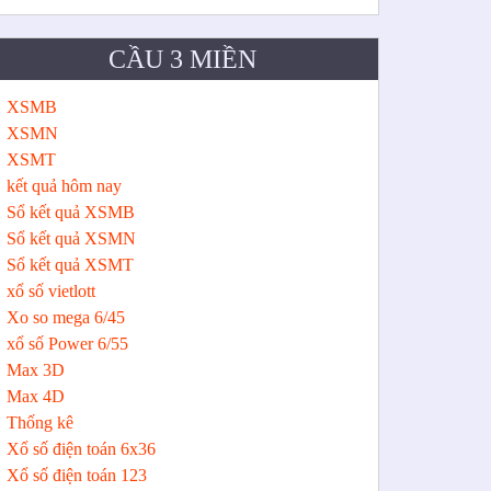
CẦU 3 MIỀN
XSMB
XSMN
XSMT
kết quả hôm nay
Sổ kết quả XSMB
Sổ kết quả XSMN
Sổ kết quả XSMT
xổ số vietlott
Xo so mega 6/45
xổ số Power 6/55
Max 3D
Max 4D
Thống kê
Xổ số điện toán 6x36
Xổ số điện toán 123