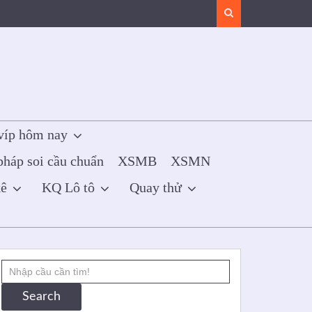
Search
víp hôm nay
háp soi cầu chuẩn
XSMB
XSMN
kê
KQ Lô tô
Quay thử
Search