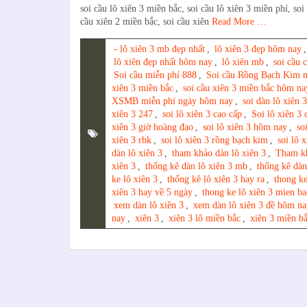
soi cầu lô xiên 3 miền bắc, soi cầu lô xiên 3 miền phí, soi
cầu xiên 2 miền bắc, soi cầu xiên
Read More …
- lô xiên 3 mb đẹp nhất
,
lô xiên 3 đẹp hôm nay
lô xiên đẹp nhất hôm nay
,
lô xiên mb
,
soi cầu 
Soi cầu miễn phí 888
,
Soi cầu Rồng Bạch Kim m
xiên 3 miền bắc
,
soi cầu xiên 3 miền bắc hôm na
XSMB miễn phí ngày hôm nay
,
soi dàn lô xiên 3
xiên 3 247
,
soi lô xiên 3 cao cấp
,
Soi lô xiên 3
xiên 3 giờ hoàng đạo
,
soi lô xiên 3 hôm nay
,
so
xiên 3 rbk
,
soi lô xiên 3 rồng bạch kim
,
soi lô 
dàn lô xiên 3
,
tham khảo dàn lô xiên 3
,
Tham k
xiên 3
,
thống kê dàn lô xiên 3 mb
,
thống kê dàn
ke lô xiên 3
,
thống kê lô xiên 3 hay ra
,
thong ke
xiên 3 hay về 5 ngày
,
thong ke lô xiên 3 mien ba
xem dàn lô xiên 3
,
xem dàn lô xiên 3 đề hôm na
nay
,
xiên 3
,
xiên 3 lô miền bắc
,
xiên 3 miền b