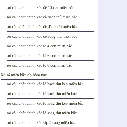
soi cầu chốt chính xác đề 10 con miền bắc
soi cầu chốt chính xác đề bạch thủ miền bắc
soi cầu chốt chính xác đề đầu đuôi miền bắc
soi cầu chốt chính xác đề song thủ miền bắc
soi cầu chốt chính xác lô 4 con miền bắc
soi cầu chốt chính xác lô 6 con miền bắc
soi cầu chốt chính xác lô 8 con miền bắc
Xổ số miền bắc víp hôm nay
soi cầu chốt chính xác lô bạch thủ kép miền bắc
soi cầu chốt chính xác lô bạch thủ miền bắc
soi cầu chốt chính xác lô song thủ kép miền bắc
soi cầu chốt chính xác lô song thủ miền bắc
soi cầu chốt chính xác víp 3 càng miền bắc