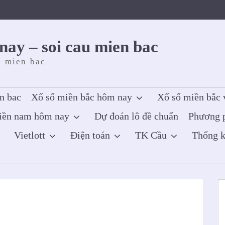
nay – soi cau mien bac
u mien bac
n bac
Xổ số miền bắc hôm nay
Xổ số miền bắc 
iền nam hôm nay
Dự đoán lô đề chuẩn
Phương p
Vietlott
Điện toán
TK Cầu
Thống 