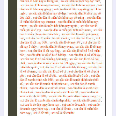
cầu dàn lô hôm nay ai trúng rồi
,
soi cầu dàn lô hôm nay bạc nhớ
,
soi cầu dàn lô hôm nay everton
,
soi cầu dàn lô hôm nay gan
,
soi
cầu dàn lô hôm nay giang
,
soi cầu dàn lô hôm nay rồng bạch kim
ngày
,
soi cầu dàn lô hôm nay số đẹp
,
soi cầu dàn lô hôm nay số
đẹp nhất
,
soi cầu dàn lô miền bắc hôm nay dễ trúng
,
soi cầu dàn
lô miền bắc hôm nay internet
,
soi cầu dàn lô miền bắc hôm nay
remix
,
soi cầu dàn lô miền bắc hôm nay uy tín
,
soi cầu dàn lô
miễn phí 4 số vip
,
soi cầu dàn lô miễn phí 888 miền nam
,
soi cầu
dàn lô miễn phí online miền bắc
,
soi cầu dàn lô miễn phí quang
hải
,
soi cầu dàn lô miễn phí siêu chuẩn
,
soi cầu dàn lô org
,
soi
cầu dàn lô tối nay 366
,
soi cầu dàn lô tối nay 5/7
,
soi cầu dàn lô
tối nay â nháy
,
soi cầu dàn lô tối nay extra
,
soi cầu dàn lô tối nay
hom
,
soi cầu dàn lô tối nay ông
,
soi cầu dàn lô xổ số 5 số miền
bắc
,
soi cầu dàn lô xổ số 6 số bất bại
,
soi cầu dàn lô xổ số 9 tây
,
soi cầu dàn lô xổ số đà nẵng hôm nay
,
soi cầu dàn lô xổ số đại
phát
,
soi cầu dàn lô xổ số miền bắc 99 ngày
,
soi cầu dàn lô xổ số
miền bắc quân
,
soi cầu dàn lô xổ số miền bắc tối nay
,
soi cầu dàn
lô xổ số nam
,
soi cầu dàn lô xổ số ơi
,
soi cầu dàn lô xổ số phú
yên
,
soi cầu dàn lô xổ số rồi
,
soi cầu dàn lô xổ số ướt
,
soi cầu
dàn lô xsmb chính xác 666
,
soi cầu dàn lô xsmb chính xác chốt
số
,
soi cầu dàn lô xsmb chính xác sau
,
soi cầu dàn lô xsmb
chuẩn
,
soi cau dàn lo xsmb du doan
,
soi cầu dàn lô xsmb siêu
chuẩn 4 số
,
soi cầu dàn lô xsmb siêu chuẩn 88
,
soi cầu dàn lô
xsmb siêu chuẩn 888
,
soi cầu dàn lô xsmb siêu chuẩn a trung roi
,
soi cầu dàn lô xsmb siêu chuẩn đẹp nhất
,
soi cầu dàn lô xsmb tô
,
soi cau lo de dep ngay hom nay
,
soi cau lo de xsmb
,
soi cau lo
de xsmb ngay hom nay
,
soi cầu lô đề mb
,
soi cầu lô miền bắc
hôm nay
,
soi lô đề mb
,
soi số lô đề chuẩn