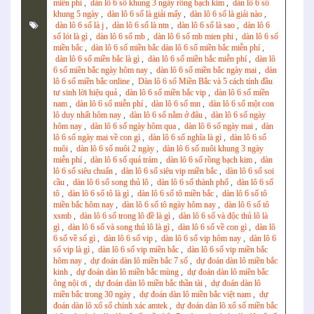
miễn phí
,
dàn lô 6 số khung 3 ngày rồng bạch kim
,
dàn lô 6 số
khung 5 ngày
,
dàn lô 6 số là giải mấy
,
dàn lô 6 số là giải nào
,
dàn lô 6 số là j
,
dàn lô 6 số là ntn
,
dàn lô 6 số là sao
,
dàn lô 6
số lót là gì
,
dàn lô 6 số mb
,
dàn lô 6 số mb mien phi
,
dàn lô 6 số
miền bắc
,
dàn lô 6 số miền bắc dàn lô 6 số miền bắc miễn phí
,
dàn lô 6 số miền bắc là gì
,
dàn lô 6 số miền bắc miễn phí
,
dàn lô
6 số miền bắc ngày hôm nay
,
dàn lô 6 số miền bắc ngày mai
,
dàn
lô 6 số miền bắc online
,
Dàn lô 6 số Miền Bắc và 5 cách tính đầu
tư sinh lời hiệu quả
,
dàn lô 6 số miền bắc vip
,
dàn lô 6 số miền
nam
,
dàn lô 6 số miễn phí
,
dàn lô 6 số mn
,
dàn lô 6 số một con
lô duy nhất hôm nay
,
dàn lô 6 số nằm ở đâu
,
dàn lô 6 số ngày
hôm nay
,
dàn lô 6 số ngày hôm qua
,
dàn lô 6 số ngày mai
,
dàn
lô 6 số ngày mai về con gì
,
dàn lô 6 số nghĩa là gì
,
dàn lô 6 số
nuôi
,
dàn lô 6 số nuôi 2 ngày
,
dàn lô 6 số nuôi khung 3 ngày
miễn phí
,
dàn lô 6 số quả trám
,
dàn lô 6 số rồng bạch kim
,
dàn
lô 6 số siêu chuẩn
,
dàn lô 6 số siêu vip miền bắc
,
dàn lô 6 số soi
cầu
,
dàn lô 6 số song thủ lô
,
dàn lô 6 số thành phố
,
dàn lô 6 số
tô
,
dàn lô 6 số tô là gì
,
dàn lô 6 số tô miền bắc
,
dàn lô 6 số tô
miền bắc hôm nay
,
dàn lô 6 số tô ngày hôm nay
,
dàn lô 6 số tô
xsmb
,
dàn lô 6 số trong lô đề là gì
,
dàn lô 6 số và độc thủ lô là
gì
,
dàn lô 6 số và song thủ lô là gì
,
dàn lô 6 số về con gì
,
dàn lô
6 số về số gì
,
dàn lô 6 số vip
,
dàn lô 6 số vip hôm nay
,
dàn lô 6
số vip là gì
,
dàn lô 6 số vip miền bắc
,
dàn lô 6 số vip miền bắc
hôm nay
,
dự đoán dàn lô miền bắc 7 số
,
dự đoán dàn lô miền bắc
kinh
,
dự đoán dàn lô miền bắc mùng
,
dự đoán dàn lô miền bắc
ông nội ơi
,
dự đoán dàn lô miền bắc thần tài
,
dự đoán dàn lô
miền bắc trong 30 ngày
,
dự đoán dàn lô miền bắc việt nam
,
dự
đoán dàn lô xổ số chính xác amtek
,
dự đoán dàn lô xổ số miền bắc