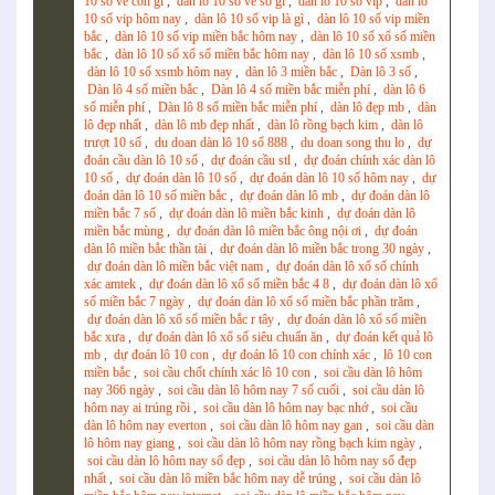
10 số về con gì
,
dàn lô 10 số về số gì
,
dàn lô 10 số vip
,
dàn lô
10 số vip hôm nay
,
dàn lô 10 số vip là gì
,
dàn lô 10 số vip miền
bắc
,
dàn lô 10 số vip miền bắc hôm nay
,
dàn lô 10 số xổ số miền
bắc
,
dàn lô 10 số xổ số miền bắc hôm nay
,
dàn lô 10 số xsmb
,
dàn lô 10 số xsmb hôm nay
,
dàn lô 3 miền bắc
,
Dàn lô 3 số
,
Dàn lô 4 số miền bắc
,
Dàn lô 4 số miền bắc miễn phí
,
dàn lô 6
số miễn phí
,
Dàn lô 8 số miền bắc miễn phí
,
dàn lô đẹp mb
,
dàn
lô đẹp nhất
,
dàn lô mb đẹp nhất
,
dàn lô rồng bạch kim
,
dàn lô
trượt 10 số
,
du doan dàn lô 10 số 888
,
du doan song thu lo
,
dự
đoán cầu dàn lô 10 số
,
dự đoán cầu stl
,
dự đoán chính xác dàn lô
10 số
,
dự đoán dàn lô 10 số
,
dự đoán dàn lô 10 số hôm nay
,
dự
đoán dàn lô 10 số miền bắc
,
dự đoán dàn lô mb
,
dự đoán dàn lô
miền bắc 7 số
,
dự đoán dàn lô miền bắc kinh
,
dự đoán dàn lô
miền bắc mùng
,
dự đoán dàn lô miền bắc ông nội ơi
,
dự đoán
dàn lô miền bắc thần tài
,
dự đoán dàn lô miền bắc trong 30 ngày
,
dự đoán dàn lô miền bắc việt nam
,
dự đoán dàn lô xổ số chính
xác amtek
,
dự đoán dàn lô xổ số miền bắc 4 8
,
dự đoán dàn lô xổ
số miền bắc 7 ngày
,
dự đoán dàn lô xổ số miền bắc phần trăm
,
dự đoán dàn lô xổ số miền bắc r tây
,
dự đoán dàn lô xổ số miền
bắc xưa
,
dự đoán dàn lô xổ số siêu chuẩn ăn
,
dự đoán kết quả lô
mb
,
dự đoán lô 10 con
,
dự đoán lô 10 con chính xác
,
lô 10 con
miền bắc
,
soi cầu chốt chính xác lô 10 con
,
soi cầu dàn lô hôm
nay 366 ngày
,
soi cầu dàn lô hôm nay 7 số cuối
,
soi cầu dàn lô
hôm nay ai trúng rồi
,
soi cầu dàn lô hôm nay bạc nhớ
,
soi cầu
dàn lô hôm nay everton
,
soi cầu dàn lô hôm nay gan
,
soi cầu dàn
lô hôm nay giang
,
soi cầu dàn lô hôm nay rồng bạch kim ngày
,
soi cầu dàn lô hôm nay số đẹp
,
soi cầu dàn lô hôm nay số đẹp
nhất
,
soi cầu dàn lô miền bắc hôm nay dễ trúng
,
soi cầu dàn lô