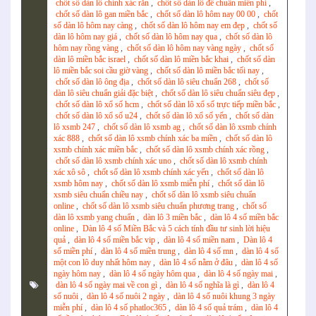
chốt số dàn lô chính xác rắn
,
chốt số dàn lô đề chuẩn miễn phí
,
chốt số dàn lô gan miền bắc
,
chốt số dàn lô hôm nay 00 00
,
chốt
số dàn lô hôm nay càng
,
chốt số dàn lô hôm nay em đẹp
,
chốt số
dàn lô hôm nay giá
,
chốt số dàn lô hôm nay qua
,
chốt số dàn lô
hôm nay rồng vàng
,
chốt số dàn lô hôm nay vàng ngày
,
chốt số
dàn lô miền bắc israel
,
chốt số dàn lô miền bắc khai
,
chốt số dàn
lô miền bắc soi cầu giờ vàng
,
chốt số dàn lô miền bắc tối nay
,
chốt số dàn lô ông địa
,
chốt số dàn lô siêu chuẩn 268
,
chốt số
dàn lô siêu chuẩn giải đặc biệt
,
chốt số dàn lô siêu chuẩn siêu đẹp
,
chốt số dàn lô xổ số hcm
,
chốt số dàn lô xổ số trực tiếp miền bắc
,
chốt số dàn lô xổ số u24
,
chốt số dàn lô xổ số yến
,
chốt số dàn
lô xsmb 247
,
chốt số dàn lô xsmb ag
,
chốt số dàn lô xsmb chính
xác 888
,
chốt số dàn lô xsmb chính xác ba miền
,
chốt số dàn lô
xsmb chính xác miền bắc
,
chốt số dàn lô xsmb chính xác rồng
,
chốt số dàn lô xsmb chính xác uno
,
chốt số dàn lô xsmb chính
xác xô sô
,
chốt số dàn lô xsmb chính xác yến
,
chốt số dàn lô
xsmb hôm nay
,
chốt số dàn lô xsmb miễn phí
,
chốt số dàn lô
xsmb siêu chuẩn chiều nay
,
chốt số dàn lô xsmb siêu chuẩn
online
,
chốt số dàn lô xsmb siêu chuẩn phương trang
,
chốt số
dàn lô xsmb yang chuẩn
,
dàn lô 3 miền bắc
,
dàn lô 4 số miền bắc
online
,
Dàn lô 4 số Miền Bắc và 5 cách tính đầu tư sinh lời hiệu
quả
,
dàn lô 4 số miền bắc vip
,
dàn lô 4 số miền nam
,
Dàn lô 4
số miền phí
,
dàn lô 4 số miền trung
,
dàn lô 4 số mn
,
dàn lô 4 số
một con lô duy nhất hôm nay
,
dàn lô 4 số nằm ở đâu
,
dàn lô 4 số
ngày hôm nay
,
dàn lô 4 số ngày hôm qua
,
dàn lô 4 số ngày mai
,
dàn lô 4 số ngày mai về con gì
,
dàn lô 4 số nghĩa là gì
,
dàn lô 4
số nuôi
,
dàn lô 4 số nuôi 2 ngày
,
dàn lô 4 số nuôi khung 3 ngày
miễn phí
,
dàn lô 4 số phatloc365
,
dàn lô 4 số quả trám
,
dàn lô 4