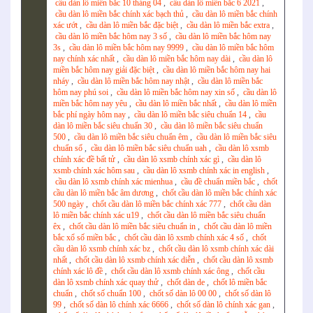
cầu dàn lô miền bắc 10 tháng 04
,
cầu dàn lô miền bắc 6 2021
,
cầu dàn lô miền bắc chính xác bạch thủ
,
cầu dàn lô miền bắc chính
xác ướt
,
cầu dàn lô miền bắc đặc biệt
,
cầu dàn lô miền bắc extra
,
cầu dàn lô miền bắc hôm nay 3 số
,
cầu dàn lô miền bắc hôm nay
3s
,
cầu dàn lô miền bắc hôm nay 9999
,
cầu dàn lô miền bắc hôm
nay chính xác nhất
,
cầu dàn lô miền bắc hôm nay dài
,
cầu dàn lô
miền bắc hôm nay giải đặc biệt
,
cầu dàn lô miền bắc hôm nay hai
nháy
,
cầu dàn lô miền bắc hôm nay nhật
,
cầu dàn lô miền bắc
hôm nay phú soi
,
cầu dàn lô miền bắc hôm nay xin số
,
cầu dàn lô
miền bắc hôm nay yêu
,
cầu dàn lô miền bắc nhất
,
cầu dàn lô miền
bắc phí ngày hôm nay
,
cầu dàn lô miền bắc siêu chuẩn 14
,
cầu
dàn lô miền bắc siêu chuẩn 30
,
cầu dàn lô miền bắc siêu chuẩn
500
,
cầu dàn lô miền bắc siêu chuẩn êm
,
cầu dàn lô miền bắc siêu
chuẩn số
,
cầu dàn lô miền bắc siêu chuẩn uah
,
cầu dàn lô xsmb
chính xác đề bất tử
,
cầu dàn lô xsmb chính xác gì
,
cầu dàn lô
xsmb chính xác hôm sau
,
cầu dàn lô xsmb chính xác in english
,
cầu dàn lô xsmb chính xác mienhua
,
cầu đề chuẩn miền bắc
,
chốt
cầu dàn lô miền bắc âm dương
,
chốt cầu dàn lô miền bắc chính xác
500 ngày
,
chốt cầu dàn lô miền bắc chính xác 777
,
chốt cầu dàn
lô miền bắc chính xác u19
,
chốt cầu dàn lô miền bắc siêu chuẩn
êx
,
chốt cầu dàn lô miền bắc siêu chuẩn in
,
chốt cầu dàn lô miền
bắc xổ số miền bắc
,
chốt cầu dàn lô xsmb chính xác 4 số
,
chốt
cầu dàn lô xsmb chính xác bz
,
chốt cầu dàn lô xsmb chính xác dài
nhất
,
chốt cầu dàn lô xsmb chính xác diễn
,
chốt cầu dàn lô xsmb
chính xác lô đề
,
chốt cầu dàn lô xsmb chính xác ông
,
chốt cầu
dàn lô xsmb chính xác quay thử
,
chốt dàn de
,
chốt lô miền bắc
chuẩn
,
chốt số chuẩn 100
,
chốt số dàn lô 00 00
,
chốt số dàn lô
99
,
chốt số dàn lô chính xác 6666
,
chốt số dàn lô chính xác gan
,