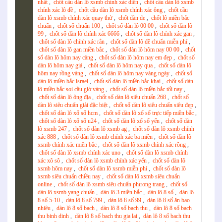
nhất
,
chốt cầu dàn lô xsmb chính xác diễn
,
chốt cầu dàn lô xsmb
chính xác lô đề
,
chốt cầu dàn lô xsmb chính xác ông
,
chốt cầu
dàn lô xsmb chính xác quay thử
,
chốt dàn de
,
chốt lô miền bắc
chuẩn
,
chốt số chuẩn 100
,
chốt số dàn lô 00 00
,
chốt số dàn lô
99
,
chốt số dàn lô chính xác 6666
,
chốt số dàn lô chính xác gan
,
chốt số dàn lô chính xác rắn
,
chốt số dàn lô đề chuẩn miễn phí
,
chốt số dàn lô gan miền bắc
,
chốt số dàn lô hôm nay 00 00
,
chốt
số dàn lô hôm nay càng
,
chốt số dàn lô hôm nay em đẹp
,
chốt số
dàn lô hôm nay giá
,
chốt số dàn lô hôm nay qua
,
chốt số dàn lô
hôm nay rồng vàng
,
chốt số dàn lô hôm nay vàng ngày
,
chốt số
dàn lô miền bắc israel
,
chốt số dàn lô miền bắc khai
,
chốt số dàn
lô miền bắc soi cầu giờ vàng
,
chốt số dàn lô miền bắc tối nay
,
chốt số dàn lô ông địa
,
chốt số dàn lô siêu chuẩn 268
,
chốt số
dàn lô siêu chuẩn giải đặc biệt
,
chốt số dàn lô siêu chuẩn siêu đẹp
,
chốt số dàn lô xổ số hcm
,
chốt số dàn lô xổ số trực tiếp miền bắc
,
chốt số dàn lô xổ số u24
,
chốt số dàn lô xổ số yến
,
chốt số dàn
lô xsmb 247
,
chốt số dàn lô xsmb ag
,
chốt số dàn lô xsmb chính
xác 888
,
chốt số dàn lô xsmb chính xác ba miền
,
chốt số dàn lô
xsmb chính xác miền bắc
,
chốt số dàn lô xsmb chính xác rồng
,
chốt số dàn lô xsmb chính xác uno
,
chốt số dàn lô xsmb chính
xác xô sô
,
chốt số dàn lô xsmb chính xác yến
,
chốt số dàn lô
xsmb hôm nay
,
chốt số dàn lô xsmb miễn phí
,
chốt số dàn lô
xsmb siêu chuẩn chiều nay
,
chốt số dàn lô xsmb siêu chuẩn
online
,
chốt số dàn lô xsmb siêu chuẩn phương trang
,
chốt số
dàn lô xsmb yang chuẩn
,
dàn lô 3 miền bắc
,
dàn lô 8 số
,
dàn lô
8 số 5-10
,
dàn lô 8 số 799
,
dàn lô 8 số 99
,
dàn lô 8 số ăn bao
nhiêu
,
dàn lô 8 số bach
,
dàn lô 8 số bach thu
,
dàn lô 8 số bach
thu binh dinh
,
dàn lô 8 số bach thu gia lai
,
dàn lô 8 số bach thu