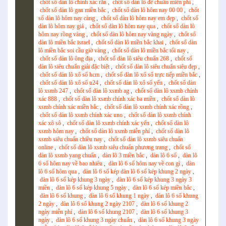
chốt số dàn lô chính xác rắn
,
chốt số dàn lô đề chuẩn miễn phí
,
chốt số dàn lô gan miền bắc
,
chốt số dàn lô hôm nay 00 00
,
chốt
số dàn lô hôm nay càng
,
chốt số dàn lô hôm nay em đẹp
,
chốt số
dàn lô hôm nay giá
,
chốt số dàn lô hôm nay qua
,
chốt số dàn lô
hôm nay rồng vàng
,
chốt số dàn lô hôm nay vàng ngày
,
chốt số
dàn lô miền bắc israel
,
chốt số dàn lô miền bắc khai
,
chốt số dàn
lô miền bắc soi cầu giờ vàng
,
chốt số dàn lô miền bắc tối nay
,
chốt số dàn lô ông địa
,
chốt số dàn lô siêu chuẩn 268
,
chốt số
dàn lô siêu chuẩn giải đặc biệt
,
chốt số dàn lô siêu chuẩn siêu đẹp
,
chốt số dàn lô xổ số hcm
,
chốt số dàn lô xổ số trực tiếp miền bắc
,
chốt số dàn lô xổ số u24
,
chốt số dàn lô xổ số yến
,
chốt số dàn
lô xsmb 247
,
chốt số dàn lô xsmb ag
,
chốt số dàn lô xsmb chính
xác 888
,
chốt số dàn lô xsmb chính xác ba miền
,
chốt số dàn lô
xsmb chính xác miền bắc
,
chốt số dàn lô xsmb chính xác rồng
,
chốt số dàn lô xsmb chính xác uno
,
chốt số dàn lô xsmb chính
xác xô sô
,
chốt số dàn lô xsmb chính xác yến
,
chốt số dàn lô
xsmb hôm nay
,
chốt số dàn lô xsmb miễn phí
,
chốt số dàn lô
xsmb siêu chuẩn chiều nay
,
chốt số dàn lô xsmb siêu chuẩn
online
,
chốt số dàn lô xsmb siêu chuẩn phương trang
,
chốt số
dàn lô xsmb yang chuẩn
,
dàn lô 3 miền bắc
,
dàn lô 6 số
,
dàn lô
6 số hôm nay về bao nhiêu
,
dàn lô 6 số hôm nay về con gì
,
dàn
lô 6 số hôm qua
,
dàn lô 6 số kép dàn lô 6 số kép khung 2 ngày
,
dàn lô 6 số kép khung 3 ngày
,
dàn lô 6 số kép khung 3 ngày 3
miền
,
dàn lô 6 số kép khung 5 ngày
,
dàn lô 6 số kép miền bắc
,
dàn lô 6 số khung
,
dàn lô 6 số khung 1 ngày
,
dàn lô 6 số khung
2 ngày
,
dàn lô 6 số khung 2 ngày 2107
,
dàn lô 6 số khung 2
ngày miễn phí
,
dàn lô 6 số khung 2107
,
dàn lô 6 số khung 3
ngày
,
dàn lô 6 số khung 3 ngày chuẩn
,
dàn lô 6 số khung 3 ngày