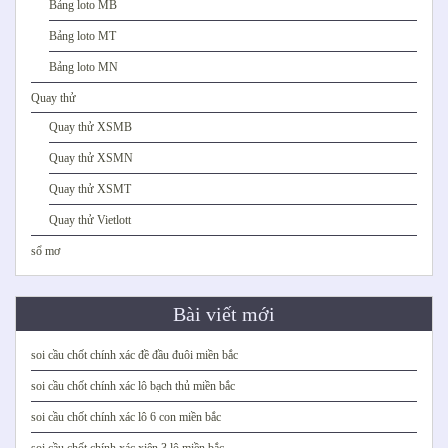
Bảng loto MB
Bảng loto MT
Bảng loto MN
Quay thử
Quay thử XSMB
Quay thử XSMN
Quay thử XSMT
Quay thử Vietlott
sổ mơ
Bài viết mới
soi cầu chốt chính xác đề đầu đuôi miền bắc
soi cầu chốt chính xác lô bạch thủ miền bắc
soi cầu chốt chính xác lô 6 con miền bắc