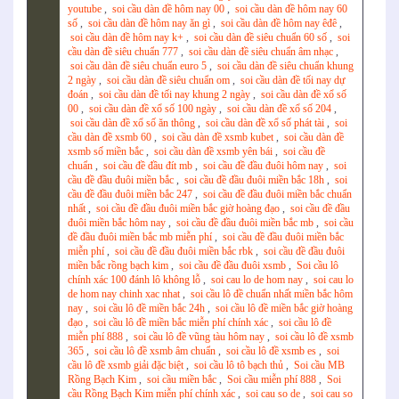
youtube
,
soi cầu dàn đề hôm nay 00
,
soi cầu dàn đề hôm nay 60
số
,
soi cầu dàn đề hôm nay ăn gì
,
soi cầu dàn đề hôm nay êđê
,
soi cầu dàn đề hôm nay k+
,
soi cầu dàn đề siêu chuẩn 60 số
,
soi
cầu dàn đề siêu chuẩn 777
,
soi cầu dàn đề siêu chuẩn âm nhạc
,
soi cầu dàn đề siêu chuẩn euro 5
,
soi cầu dàn đề siêu chuẩn khung
2 ngày
,
soi cầu dàn đề siêu chuẩn om
,
soi cầu dàn đề tối nay dự
đoán
,
soi cầu dàn đề tối nay khung 2 ngày
,
soi cầu dàn đề xổ số
00
,
soi cầu dàn đề xổ số 100 ngày
,
soi cầu dàn đề xổ số 204
,
soi cầu dàn đề xổ số ăn thông
,
soi cầu dàn đề xổ số phát tài
,
soi
cầu dàn đề xsmb 60
,
soi cầu dàn đề xsmb kubet
,
soi cầu dàn đề
xsmb số miền bắc
,
soi cầu dàn đề xsmb yên bái
,
soi cầu đề
chuẩn
,
soi cầu đề đầu đít mb
,
soi cầu đề đầu đuôi hôm nay
,
soi
cầu đề đầu đuôi miền bắc
,
soi cầu đề đầu đuôi miền bắc 18h
,
soi
cầu đề đầu đuôi miền bắc 247
,
soi cầu đề đầu đuôi miền bắc chuẩn
nhất
,
soi cầu đề đầu đuôi miền bắc giờ hoàng đạo
,
soi cầu đề đầu
đuôi miền bắc hôm nay
,
soi cầu đề đầu đuôi miền bắc mb
,
soi cầu
đề đầu đuôi miền bắc mb miễn phí
,
soi cầu đề đầu đuôi miền bắc
miễn phí
,
soi cầu đề đầu đuôi miền bắc rbk
,
soi cầu đề đầu đuôi
miền bắc rồng bạch kim
,
soi cầu đề đầu đuôi xsmb
,
Soi cầu lô
chính xác 100 đánh lô không lỗ
,
soi cau lo de hom nay
,
soi cau lo
de hom nay chinh xac nhat
,
soi cầu lô đề chuẩn nhất miền bắc hôm
nay
,
soi cầu lô đề miền bắc 24h
,
soi cầu lô đề miền bắc giờ hoàng
đạo
,
soi cầu lô đề miền bắc miễn phí chính xác
,
soi cầu lô đề
miễn phí 888
,
soi cầu lô đề vũng tàu hôm nay
,
soi cầu lô đề xsmb
365
,
soi cầu lô đề xsmb âm chuẩn
,
soi cầu lô đề xsmb es
,
soi
cầu lô đề xsmb giải đặc biệt
,
soi cầu lô tô bạch thủ
,
Soi cầu MB
Rồng Bạch Kim
,
soi cầu miền bắc
,
Soi cầu miễn phí 888
,
Soi
cầu Rồng Bạch Kim miễn phí chính xác
,
soi cau so de
,
soi cau so