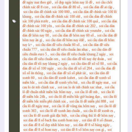
đề ngày mai theo giờ
,
số đẹp ngày hôm nay lô đề
,
soi cầu chốt
chính xác đề 8 con
,
soi cầu dàn đề 80 số
,
soi cầu dàn đề ai cập
,
soi cầu dàn đề chính xác 100 000
,
soi cầu dàn đề chính xác 100 lô
khung
,
soi cầu dàn đề chính xác 100 old
,
soi cầu dàn đề chính
xác 100 phía trước
,
soi cầu dàn đề chính xác 100 quả
,
soi cầu dàn
đề chính xác 100 yên
,
soi cầu dàn đề chính xác 202
,
soi cầu dàn
đề chính xác 60 ngày
,
soi cầu dàn đề chính xác youtube
,
soi cầu
dàn đề hôm nay 00
,
soi cầu dàn đề hôm nay 60 số
,
soi cầu dàn đề
hôm nay ăn gì
,
soi cầu dàn đề hôm nay êđê
,
soi cầu dàn đề hôm
nay k+
,
soi cầu dàn đề siêu chuẩn 60 số
,
soi cầu dàn đề siêu
chuẩn 777
,
soi cầu dàn đề siêu chuẩn âm nhạc
,
soi cầu dàn đề
siêu chuẩn euro 5
,
soi cầu dàn đề siêu chuẩn khung 2 ngày
,
soi
cầu dàn đề siêu chuẩn om
,
soi cầu dàn đề tối nay dự đoán
,
soi
cầu dàn đề tối nay khung 2 ngày
,
soi cầu dàn đề xổ số 00
,
soi cầu
dàn đề xổ số 100 ngày
,
soi cầu dàn đề xổ số 204
,
soi cầu dàn đề
xổ số ăn thông
,
soi cầu dàn đề xổ số phát tài
,
soi cầu dàn đề
xsmb 60
,
soi cầu dàn đề xsmb kubet
,
soi cầu dàn đề xsmb số
miền bắc
,
soi cầu dàn đề xsmb yên bái
,
soi cầu đề ngày mai
,
soi
cau lo de mb chinh xac
,
soi cau lo de mb chinh xac nhat
,
soi cầu
lô đề chuẩn nhất miền bắc hôm nay
,
soi cầu lô đề mb
,
soi cầu lô
đề miền bắc 24h
,
soi cầu lô đề miền bắc giờ hoàng đạo
,
soi cầu lô
đề miền bắc miễn phí chính xác
,
soi cầu lô đề miễn phí 888
,
soi
cầu lô đề ngày mai
,
soi cầu lô đề vũng tàu hôm nay
,
soi cầu lô đề
xsmb 365
,
soi cầu lô đề xsmb âm chuẩn
,
soi cầu lô đề xsmb es
,
soi cầu lô đề xsmb giải đặc biệt
,
soi cầu sông thủ lô đề hôm nay
,
soi dàn đề 8 số bach thu xsmb hom nay
,
soi dàn đề 8 số chuan
,
soi dàn đề 8 số đẹp nhất hôm nay
,
soi dàn đề 8 số hàng ngày
,
soi dàn đề 8 số hom nay
,
soi dàn đề 8 số hôm nay con gì
,
soi