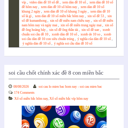
víp
,
video dàn đề 10 số đề
,
xem dàn đề 10 số
,
xem dàn đề 10 số
đề hôm nay
,
xem dàn đề 10 số hôm nay
,
xem dàn đề 10 số
khung 2 ngày
,
xem dàn đề 10 số khung 3 ngày
,
xem dàn đề 10
số là gì
,
xem dàn đề 10 số miền bắc hôm nay
,
xin số đề 53
,
xin
số đề kumanthong
,
xin số đề miền nam chiều nay
,
xin số đề miền
nam hôm nay và ngày mai
,
xin số đề miền trung ngày mai
,
xin số
đề ông hoàng bảy
,
xin số đề ông thần tài
,
xin số đề uae
,
xsmb
chuẩn soi cầu đề 10
,
xsmb dàn đề 10 số
,
xsmb de 10 so
,
xsmb
soi cầu dàn đề 10 con siêu chuẩn trúng
,
ý nghĩa của dàn đề 10 số
,
ý nghĩa dàn đề 10 số
,
ý nghĩa soi cầu dàn đề 10 số
soi cầu chốt chính xác đề 8 con miền bắc
08/08/2026
soi cau lo mien bac hom nay - soi cau mien bac
174 Comments
Xổ số miền bắc hôm nay
,
Xổ số miền bắc víp hôm nay