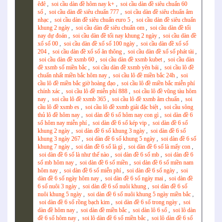
êđê
,
soi cầu dàn đề hôm nay k+
,
soi cầu dàn đề siêu chuẩn 60
số
,
soi cầu dàn đề siêu chuẩn 777
,
soi cầu dàn đề siêu chuẩn âm
nhạc
,
soi cầu dàn đề siêu chuẩn euro 5
,
soi cầu dàn đề siêu chuẩn
khung 2 ngày
,
soi cầu dàn đề siêu chuẩn om
,
soi cầu dàn đề tối
nay dự đoán
,
soi cầu dàn đề tối nay khung 2 ngày
,
soi cầu dàn đề
xổ số 00
,
soi cầu dàn đề xổ số 100 ngày
,
soi cầu dàn đề xổ số
204
,
soi cầu dàn đề xổ số ăn thông
,
soi cầu dàn đề xổ số phát tài
,
soi cầu dàn đề xsmb 60
,
soi cầu dàn đề xsmb kubet
,
soi cầu dàn
đề xsmb số miền bắc
,
soi cầu dàn đề xsmb yên bái
,
soi cầu lô đề
chuẩn nhất miền bắc hôm nay
,
soi cầu lô đề miền bắc 24h
,
soi
cầu lô đề miền bắc giờ hoàng đạo
,
soi cầu lô đề miền bắc miễn phí
chính xác
,
soi cầu lô đề miễn phí 888
,
soi cầu lô đề vũng tàu hôm
nay
,
soi cầu lô đề xsmb 365
,
soi cầu lô đề xsmb âm chuẩn
,
soi
cầu lô đề xsmb es
,
soi cầu lô đề xsmb giải đặc biệt
,
soi cầu sông
thủ lô đề hôm nay
,
soi dàn đề 6 số hôm nay con gì
,
soi dàn đề 6
số hôm nay miễn phí
,
soi dàn đề 6 số kép vip
,
soi dàn đề 6 số
khung 2 ngày
,
soi dàn đề 6 số khung 3 ngày
,
soi dàn đề 6 số
khung 3 ngày 267
,
soi dàn đề 6 số khung 5 ngày
,
soi dàn đề 6 số
khung 7 ngày
,
soi dàn đề 6 số là gì
,
soi dàn đề 6 số là mấy con
,
soi dàn đề 6 số là như thế nào
,
soi dàn đề 6 số mb
,
soi dàn đề 6
số mb hôm nay
,
soi dàn đề 6 số miền
,
soi dàn đề 6 số miền nam
hôm nay
,
soi dàn đề 6 số miễn phí
,
soi dàn đề 6 số ngày
,
soi
dàn đề 6 số ngày hôm nay
,
soi dàn đề 6 số ngày mai
,
soi dàn đề
6 số nuôi 3 ngày
,
soi dàn đề 6 số nuôi khung
,
soi dàn đề 6 số
nuôi khung 5 ngày
,
soi dàn đề 6 số nuôi khung 5 ngày miền bắc
,
soi dàn đề 6 số rồng bạch kim
,
soi dàn đề 6 số trong ngày
,
soi
dàn đề hôm nay
,
soi dàn đề miền bắc
,
soi dàn lô 6 số
,
soi lô dàn
đề 6 số hôm nay
,
soi lô dàn đề 6 số miền bắc
,
soi lô dàn đề 6 số