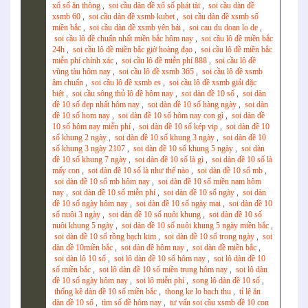
xổ số ăn thông
,
soi cầu dàn đề xổ số phát tài
,
soi cầu dàn đề
xsmb 60
,
soi cầu dàn đề xsmb kubet
,
soi cầu dàn đề xsmb số
miền bắc
,
soi cầu dàn đề xsmb yên bái
,
soi cau du doan lo de
,
soi cầu lô đề chuẩn nhất miền bắc hôm nay
,
soi cầu lô đề miền bắc
24h
,
soi cầu lô đề miền bắc giờ hoàng đạo
,
soi cầu lô đề miền bắc
miễn phí chính xác
,
soi cầu lô đề miễn phí 888
,
soi cầu lô đề
vũng tàu hôm nay
,
soi cầu lô đề xsmb 365
,
soi cầu lô đề xsmb
âm chuẩn
,
soi cầu lô đề xsmb es
,
soi cầu lô đề xsmb giải đặc
biệt
,
soi cầu sông thủ lô đề hôm nay
,
soi dàn đề 10 số
,
soi dàn
đề 10 số đẹp nhất hôm nay
,
soi dàn đề 10 số hàng ngày
,
soi dàn
đề 10 số hom nay
,
soi dàn đề 10 số hôm nay con gì
,
soi dàn đề
10 số hôm nay miễn phí
,
soi dàn đề 10 số kép vip
,
soi dàn đề 10
số khung 2 ngày
,
soi dàn đề 10 số khung 3 ngày
,
soi dàn đề 10
số khung 3 ngày 2107
,
soi dàn đề 10 số khung 5 ngày
,
soi dàn
đề 10 số khung 7 ngày
,
soi dàn đề 10 số là gì
,
soi dàn đề 10 số là
mấy con
,
soi dàn đề 10 số là như thế nào
,
soi dàn đề 10 số mb
,
soi dàn đề 10 số mb hôm nay
,
soi dàn đề 10 số miền nam hôm
nay
,
soi dàn đề 10 số miễn phí
,
soi dàn đề 10 số ngày
,
soi dàn
đề 10 số ngày hôm nay
,
soi dàn đề 10 số ngày mai
,
soi dàn đề 10
số nuôi 3 ngày
,
soi dàn đề 10 số nuôi khung
,
soi dàn đề 10 số
nuôi khung 5 ngày
,
soi dàn đề 10 số nuôi khung 5 ngày miền bắc
,
soi dàn đề 10 số rồng bạch kim
,
soi dàn đề 10 số trong ngày
,
soi
dàn đề 10miền bắc
,
soi dàn đề hôm nay
,
soi dàn đề miền bắc
,
soi dàn lô 10 số
,
soi lô dàn đề 10 số hôm nay
,
soi lô dàn đề 10
số miền bắc
,
soi lô dàn đề 10 số miền trung hôm nay
,
soi lô dàn
đề 10 số ngày hôm nay
,
soi lô miễn phí
,
song lô dàn đề 10 số
,
thống kê dàn đề 10 số miền bắc
,
thong ke lo bach thu
,
tỉ lệ ăn
dàn đề 10 số
,
tìm số đề hôm nay
,
tư vấn soi cầu xsmb đề 10 con