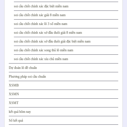
soi cầu chốt chính xác đặc biệt miền nam
soi cầu chốt chính xác giải 8 miền nam
soi cầu chốt chính xác lô 3 số miền nam
soi cầu chốt chính xác sớ đầu đuôi giải 8 miền nam
soi cầu chốt chính xác sớ đầu đuôi giải đặc biệt miền nam
soi cầu chốt chính xác song thủ lô miền nam
soi cầu chốt chính xác xíu chủ miền nam
Dự đoán lô đề chuẩn
Phương pháp soi cầu chuẩn
XSMB
XSMN
XSMT
kết quả hôm nay
Sổ kết quả