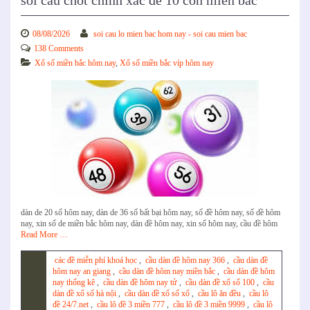
soi cầu chốt chính xác đề 10 con miền bắc
08/08/2026
soi cau lo mien bac hom nay - soi cau mien bac
138 Comments
Xổ số miền bắc hôm nay
,
Xổ số miền bắc víp hôm nay
dàn de 20 số hôm nay, dàn de 36 số bất bại hôm nay, số đề hôm nay, số dề hôm
nay, xin số de miền bắc hôm nay, dàn đề hôm nay, xin số hôm nay, cầu đề hôm
Read More …
các đề miễn phí khoá học
,
cầu dàn đề hôm nay 366
,
cầu dàn đề
hôm nay an giang
,
cầu dàn đề hôm nay miền bắc
,
cầu dàn đề hôm
nay thống kê
,
cầu dàn đề hôm nay tử
,
cầu dàn đề xổ số 100
,
cầu
dàn đề xổ số hà nội
,
cầu dàn đề xổ số xổ
,
cầu lô ăn đều
,
cầu lô
đề 24/7.net
,
cầu lô đề 3 miền 777
,
cầu lô đề 3 miền 9999
,
cầu lô