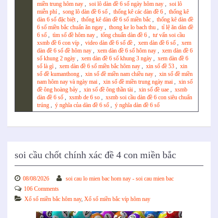
miền trung hôm nay
,
soi lô dàn đề 6 số ngày hôm nay
,
soi lô
miễn phí
,
song lô dàn đề 6 số
,
thống kê các dàn đề 6
,
thống kê
dàn 6 số đặc biệt
,
thống kê dàn đề 6 số miền bắc
,
thống kê dàn đề
6 số miền bắc chuẩn ăn ngay
,
thong ke lo bach thu
,
tỉ lệ ăn dàn đề
6 số
,
tìm số đề hôm nay
,
tổng chuẩn dàn đề 6
,
tư vấn soi cầu
xsmb đề 6 con víp
,
video dàn đề 6 số đề
,
xem dàn đề 6 số
,
xem
dàn đề 6 số đề hôm nay
,
xem dàn đề 6 số hôm nay
,
xem dàn đề 6
số khung 2 ngày
,
xem dàn đề 6 số khung 3 ngày
,
xem dàn đề 6
số là gì
,
xem dàn đề 6 số miền bắc hôm nay
,
xin số đề 53
,
xin
số đề kumanthong
,
xin số đề miền nam chiều nay
,
xin số đề miền
nam hôm nay và ngày mai
,
xin số đề miền trung ngày mai
,
xin số
đề ông hoàng bảy
,
xin số đề ông thần tài
,
xin số đề uae
,
xsmb
dàn đề 6 số
,
xsmb de 6 so
,
xsmb soi cầu dàn đề 6 con siêu chuẩn
trúng
,
ý nghĩa của dàn đề 6 số
,
ý nghĩa dàn đề 6 số
soi cầu chốt chính xác đề 4 con miền bắc
08/08/2026
soi cau lo mien bac hom nay - soi cau mien bac
106 Comments
Xổ số miền bắc hôm nay
,
Xổ số miền bắc víp hôm nay