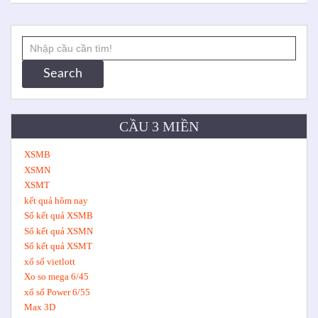
Search
CẦU 3 MIỀN
XSMB
XSMN
XSMT
kết quả hôm nay
Sổ kết quả XSMB
Sổ kết quả XSMN
Sổ kết quả XSMT
xổ số vietlott
Xo so mega 6/45
xổ số Power 6/55
Max 3D