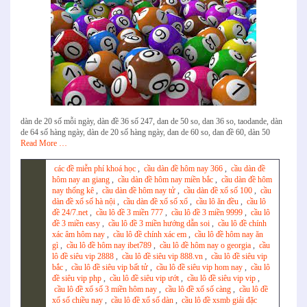
dàn de 20 số mỗi ngày, dàn đề 36 số 247, dan de 50 so, dan 36 so, taodande, dàn
de 64 số hàng ngày, dàn de 20 số hàng ngày, dan de 60 so, dan đề 60, dàn 50
Read More …
các đề miễn phí khoá học
,
cầu dàn đề hôm nay 366
,
cầu dàn đề
hôm nay an giang
,
cầu dàn đề hôm nay miền bắc
,
cầu dàn đề hôm
nay thống kê
,
cầu dàn đề hôm nay tử
,
cầu dàn đề xổ số 100
,
cầu
dàn đề xổ số hà nội
,
cầu dàn đề xổ số xổ
,
cầu lô ăn đều
,
cầu lô
đề 24/7.net
,
cầu lô đề 3 miền 777
,
cầu lô đề 3 miền 9999
,
cầu lô
đề 3 miền easy
,
cầu lô đề 3 miền hướng dẫn soi
,
cầu lô đề chính
xác âm hôm nay
,
cầu lô đề chính xác em
,
cầu lô đề hôm nay ăn
gì
,
cầu lô đề hôm nay ibet789
,
cầu lô đề hôm nay o georgia
,
cầu
lô đề siêu vip 2888
,
cầu lô đề siêu vip 888.vn
,
cầu lô đề siêu vip
bắc
,
cầu lô đề siêu vip bất tử
,
cầu lô đề siêu vip hom nay
,
cầu lô
đề siêu vip php
,
cầu lô đề siêu vip ướt
,
cầu lô đề siêu vip vip
,
cầu lô đề xổ số 3 miền hôm nay
,
cầu lô đề xổ số càng
,
cầu lô đề
xổ số chiều nay
,
cầu lô đề xổ số dàn
,
cầu lô đề xsmb giải đặc