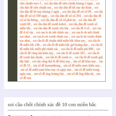
siêu chuẩn euro 5
,
soi cầu dàn đề siêu chuẩn khung 2 ngày
,
soi
cầu dàn đề siêu chuẩn om
,
soi cầu dàn đề tối nay dự đoán
,
soi
cầu dàn đề tối nay khung 2 ngày
,
soi cầu dàn đề xổ số 00
,
soi cầu
dàn đề xổ số 100 ngày
,
soi cầu dàn đề xổ số 204
,
soi cầu dàn đề
xổ số ăn thông
,
soi cầu dàn đề xổ số phát tài
,
soi cầu dàn đề
xsmb 60
,
soi cầu dàn đề xsmb kubet
,
soi cầu dàn đề xsmb số
miền bắc
,
soi cầu dàn đề xsmb yên bái
,
soi cầu đề 4 số
,
soi cau
đề 4 số vip
,
soi cau lo de mb chinh xac
,
soi cau lo de mb chinh
xac nhat
,
soi cau lo de xsmb chinh xac
,
soi cau lo de xsmb chinh
xac nhat
,
soi cầu lô đề chuẩn nhất miền bắc hôm nay
,
soi cầu lô
đề miền bắc 24h
,
soi cầu lô đề miền bắc giờ hoàng đạo
,
soi cầu lô
đề miền bắc miễn phí chính xác
,
soi cầu lô đề miễn phí 888
,
soi
cầu lô đề vũng tàu hôm nay
,
soi cầu lô đề xsmb 365
,
soi cầu lô
đề xsmb âm chuẩn
,
soi cầu lô đề xsmb es
,
soi cầu lô đề xsmb giải
đặc biệt
,
soi cầu sông thủ lô đề hôm nay
,
tìm số đề hôm nay
,
xin
số đề 53
,
xin số đề kumanthong
,
xin số đề miền nam chiều nay
,
xin số đề miền nam hôm nay và ngày mai
,
xin số đề miền trung
ngày mai
,
xin số đề ông hoàng bảy
,
xin số đề ông thần tài
,
xin
số đề uae
soi cầu chốt chính xác đề 10 con miền bắc