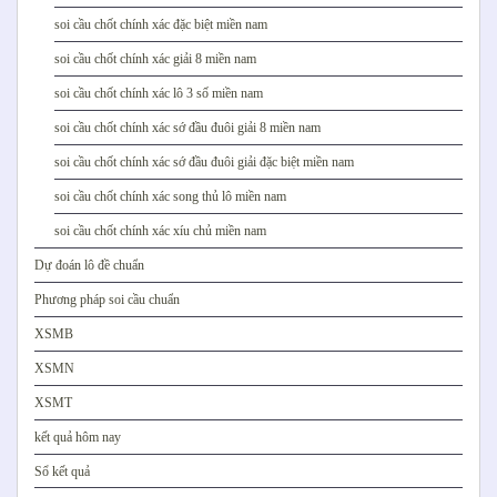
soi cầu chốt chính xác đặc biệt miền nam
soi cầu chốt chính xác giải 8 miền nam
soi cầu chốt chính xác lô 3 số miền nam
soi cầu chốt chính xác sớ đầu đuôi giải 8 miền nam
soi cầu chốt chính xác sớ đầu đuôi giải đặc biệt miền nam
soi cầu chốt chính xác song thủ lô miền nam
soi cầu chốt chính xác xíu chủ miền nam
Dự đoán lô đề chuẩn
Phương pháp soi cầu chuẩn
XSMB
XSMN
XSMT
kết quả hôm nay
Sổ kết quả