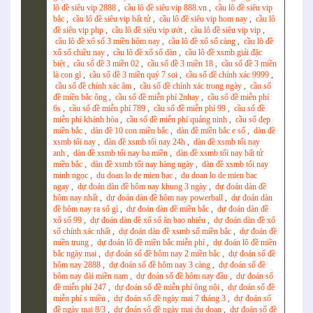
lô đề siêu vip 2888
,
cầu lô đề siêu vip 888.vn
,
cầu lô đề siêu vip
bắc
,
cầu lô đề siêu vip bất tử
,
cầu lô đề siêu vip hom nay
,
cầu lô
đề siêu vip php
,
cầu lô đề siêu vip ướt
,
cầu lô đề siêu vip vip
,
cầu lô đề xổ số 3 miền hôm nay
,
cầu lô đề xổ số càng
,
cầu lô đề
xổ số chiều nay
,
cầu lô đề xổ số dàn
,
cầu lô đề xsmb giải đặc
biệt
,
cầu số đề 3 miền 02
,
cầu số đề 3 miền 18
,
cầu số đề 3 miền
là con gì
,
cầu số đề 3 miền quý 7 soi
,
cầu số đề chính xác 9999
,
cầu số đề chính xác âm
,
cầu số đề chính xác trong ngày
,
cầu số
đề miền bắc ông
,
cầu số đề miễn phí 2nhay
,
cầu số đề miễn phí
6s
,
cầu số đề miễn phí 789
,
cầu số đề miễn phí 99
,
cầu số đề
miễn phí khánh hòa
,
cầu số đề miễn phí quảng ninh
,
cầu số đẹp
miền bắc
,
dàn đề 10 con miền bắc
,
dàn đề miền bắc e số
,
dàn đề
xsmb tối nay
,
dàn đề xsmb tối nay 24h
,
dàn đề xsmb tối nay
anh
,
dàn đề xsmb tối nay ba miền
,
dàn đề xsmb tối nay bất tử
miền bắc
,
dàn đề xsmb tối nay hàng ngày
,
dàn đề xsmb tối nay
minh ngọc
,
du doan lo de mien bac
,
du doan lo de mien bac
ngay
,
dự đoán dàn đề hôm nay khung 3 ngày
,
dự đoán dàn đề
hôm nay nhất
,
dự đoán dàn đề hôm nay powerball
,
dự đoán dàn
đề hôm nay ra số gì
,
dự đoán dàn đề miền bắc
,
dự đoán dàn đề
xổ số 99
,
dự đoán dàn đề xổ số ăn bao nhiêu
,
dự đoán dàn đề xổ
số chính xác nhất
,
dự đoán dàn đề xsmb số miền bắc
,
dự đoán đề
miền trung
,
dự đoán lô đề miền bắc miễn phí
,
dự đoán lô đề miền
bắc ngày mai
,
dự đoán số đề hôm nay 2 miền bắc
,
dự đoán số đề
hôm nay 2888
,
dự đoán số đề hôm nay 3 càng
,
dự đoán số đề
hôm nay đài miền nam
,
dự đoán số đề hôm nay đầu
,
dự đoán số
đề miễn phí 247
,
dự đoán số đề miễn phí ông nội
,
dự đoán số đề
miễn phí s miền
,
dự đoán số đề ngày mai 7 tháng 3
,
dự đoán số
đề ngày mai 8/3
,
dự đoán số đề ngày mai du doan
,
dự đoán số đề