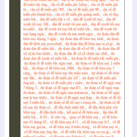
đề miền bắc ông
,
cầu số đề miễn phí 2nhay
,
cầu số đề miễn phí
6s
,
cầu số đề miễn phí 789
,
cầu số đề miễn phí 99
,
cầu số đề
miễn phí khánh hòa
,
cầu số đề miễn phí quảng ninh
,
cầu số đẹp
miền bắc
,
dàn đề miền bắc e số
,
dàn đề xsmb tối nay
,
dàn đề
xsmb tối nay 24h
,
dàn đề xsmb tối nay anh
,
dàn đề xsmb tối nay
ba miền
,
dàn đề xsmb tối nay bất tử miền bắc
,
dàn đề xsmb tối
nay hàng ngày
,
dàn đề xsmb tối nay minh ngọc
,
dự đoán dàn đề
hôm nay khung 3 ngày
,
dự đoán dàn đề hôm nay nhất
,
dự đoán
dàn đề hôm nay powerball
,
dự đoán dàn đề hôm nay ra số gì
,
dự
đoán dàn đề miền bắc
,
dự đoán dàn đề xổ số 99
,
dự đoán dàn đề
xổ số ăn bao nhiêu
,
dự đoán dàn đề xổ số chính xác nhất
,
dự
đoán dàn đề xsmb số miền bắc
,
dự đoán lô đề miền bắc miễn phí
,
dự đoán lô đề miền bắc ngày mai
,
dự đoán số đề hôm nay 2 miền
bắc
,
dự đoán số đề hôm nay 2888
,
dự đoán số đề hôm nay 3
càng
,
dự đoán số đề hôm nay đài miền nam
,
dự đoán số đề hôm
nay đầu
,
dự đoán số đề miễn phí 247
,
dự đoán số đề miễn phí
ông nội
,
dự đoán số đề miễn phí s miền
,
dự đoán số đề ngày mai
7 tháng 3
,
dự đoán số đề ngày mai 8/3
,
dự đoán số đề ngày mai
du doan
,
dự đoán số đề ngày mai indonesia
,
dự đoán số đề ngày
mai là bao nhiêu
,
dự đoán số đề ngày mai tháp
,
dự đoán số đề tối
nay 3 miền bắc
,
dự đoán số đề tối nay a trúng rồi
,
dự đoán số đề
tối nay dự đoán xổ
,
đề đầu đuôi miền bắc
,
đề đầu đuôi phú yên
hôm nay
,
đề đầu đuôi ướp
,
kết quả số đề hôm nay
,
lập dàn đề
miền bắc
,
lô 02
,
lô siêu vip
,
quay số đề hôm nay
,
số đề hôm
nay 01 tháng 05
,
số đề hôm nay 4/11
,
số đề hôm nay 9/2
,
số đề
hôm nay gia lai
,
số đề hôm nay ở miền trung
,
số đề hôm nay ơi
,
số đề hôm nay ông địa
,
số đề miền bắc hôm nay ra con gì
,
số đề
miễn phí online
,
số đề ngày mai 9 tháng 6
,
số đề ngày mai 9