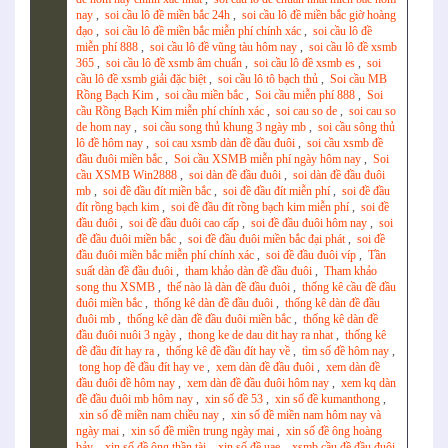
nay
,
soi cầu lô đề miền bắc 24h
,
soi cầu lô đề miền bắc giờ hoàng
đạo
,
soi cầu lô đề miền bắc miễn phí chính xác
,
soi cầu lô đề
miễn phí 888
,
soi cầu lô đề vũng tàu hôm nay
,
soi cầu lô đề xsmb
365
,
soi cầu lô đề xsmb âm chuẩn
,
soi cầu lô đề xsmb es
,
soi
cầu lô đề xsmb giải đặc biệt
,
soi cầu lô tô bạch thủ
,
Soi cầu MB
Rồng Bạch Kim
,
soi cầu miền bắc
,
Soi cầu miễn phí 888
,
Soi
cầu Rồng Bạch Kim miễn phí chính xác
,
soi cau so de
,
soi cau so
de hom nay
,
soi cầu song thủ khung 3 ngày mb
,
soi cầu sông thủ
lô đề hôm nay
,
soi cau xsmb dàn đề đầu đuôi
,
soi cầu xsmb đề
đầu đuôi miền bắc
,
Soi cầu XSMB miễn phí ngày hôm nay
,
Soi
cầu XSMB Win2888
,
soi dàn đề đầu đuôi
,
soi dàn đề đầu đuôi
mb
,
soi đề đầu đít miền bắc
,
soi đề đầu đít miễn phí
,
soi đề đầu
đít rồng bạch kim
,
soi đề đầu đít rồng bạch kim miễn phí
,
soi đề
đầu đuôi
,
soi đề đầu đuôi cao cấp
,
soi đề đầu đuôi hôm nay
,
soi
đề đầu đuôi miền bắc
,
soi đề đầu đuôi miền bắc đại phát
,
soi đề
đầu đuôi miền bắc miễn phí chính xác
,
soi đề đầu đuôi víp
,
Tần
suất dàn đề đầu đuôi
,
tham khảo dàn đề đầu đuôi
,
Tham khảo
song thu XSMB
,
thế nào là dàn đề đầu đuôi
,
thống kê cầu đề đầu
đuôi miền bắc
,
thống kê dàn đề đầu đuôi
,
thống kê dàn đề đầu
đuôi mb
,
thống kê dàn đề đầu đuôi miền bắc
,
thống kê dàn đề
đầu đuôi nuôi 3 ngày
,
thong ke de dau dit hay ra nhat
,
thống kê
đề đầu đít hay ra
,
thống kê đề đầu đít hay về
,
tìm số đề hôm nay
,
tong hop đề đầu đít hay ve
,
xem dàn đề đầu đuôi
,
xem dàn đề
đầu đuôi đề hôm nay
,
xem dàn đề đầu đuôi hôm nay
,
xem kq dàn
đề đầu đuôi mb hôm nay
,
xin số đề 53
,
xin số đề kumanthong
,
xin số đề miền nam chiều nay
,
xin số đề miền nam hôm nay và
ngày mai
,
xin số đề miền trung ngày mai
,
xin số đề ông hoàng
bảy
,
xin số đề ông thần tài
,
xin số đề uae
,
xsmb cầu đề đầu đuôi