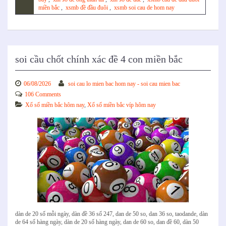
miền bắc
,
xsmb đề đầu đuôi
,
xsmb soi cau de hom nay
soi cầu chốt chính xác đề 4 con miền bắc
06/08/2026
soi cau lo mien bac hom nay - soi cau mien bac
106 Comments
Xổ số miền bắc hôm nay
,
Xổ số miền bắc víp hôm nay
dàn de 20 số mỗi ngày, dàn đề 36 số 247, dan de 50 so, dan 36 so, taodande, dàn
de 64 số hàng ngày, dàn de 20 số hàng ngày, dan de 60 so, dan đề 60, dàn 50