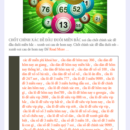
CHỐT CHÍNH XÁC ĐỀ ĐẦU ĐUÔI MIỀN BẮC soi cầu chốt chính xác đề
đầu đuôi miền bắc – xsmb soi cau de hom nay. Chốt chính xác đề đầu đuôi mb –
xsmb soi cau de hom nay Để
Read More …
các đề miễn phí khoá học
,
cầu dàn đề hôm nay 366
,
cầu dàn đề
hôm nay an giang
,
cầu dàn đề hôm nay miền bắc
,
cầu dàn đề hôm
nay thống kê
,
cầu dàn đề hôm nay tử
,
cầu dàn đề xổ số 100
,
cầu
dàn đề xổ số hà nội
,
cầu dàn đề xổ số xổ
,
cầu lô ăn đều
,
cầu lô
đề 24/7.net
,
cầu lô đề 3 miền 777
,
cầu lô đề 3 miền 9999
,
cầu lô
đề 3 miền easy
,
cầu lô đề 3 miền hướng dẫn soi
,
cầu lô đề chính
xác âm hôm nay
,
cầu lô đề chính xác em
,
cầu lô đề hôm nay ăn
gì
,
cầu lô đề hôm nay ibet789
,
cầu lô đề hôm nay o georgia
,
cầu
lô đề siêu vip 2888
,
cầu lô đề siêu vip 888.vn
,
cầu lô đề siêu vip
bắc
,
cầu lô đề siêu vip bất tử
,
cầu lô đề siêu vip hom nay
,
cầu lô
đề siêu vip php
,
cầu lô đề siêu vip ướt
,
cầu lô đề siêu vip vip
,
cầu lô đề xổ số 3 miền hôm nay
,
cầu lô đề xổ số càng
,
cầu lô đề
xổ số chiều nay
,
cầu lô đề xổ số dàn
,
cầu lô đề xsmb giải đặc
biệt
,
cầu số đề 3 miền 02
,
cầu số đề 3 miền 18
,
cầu số đề 3 miền
là con gì
,
cầu số đề 3 miền quý 7 soi
,
cầu số đề chính xác 9999
,
cầu số đề chính xác âm
,
cầu số đề chính xác trong ngày
,
cầu số