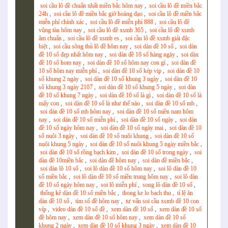
soi cầu lô đề chuẩn nhất miền bắc hôm nay
,
soi cầu lô đề miền bắc
24h
,
soi cầu lô đề miền bắc giờ hoàng đạo
,
soi cầu lô đề miền bắc
miễn phí chính xác
,
soi cầu lô đề miễn phí 888
,
soi cầu lô đề
vũng tàu hôm nay
,
soi cầu lô đề xsmb 365
,
soi cầu lô đề xsmb
âm chuẩn
,
soi cầu lô đề xsmb es
,
soi cầu lô đề xsmb giải đặc
biệt
,
soi cầu sông thủ lô đề hôm nay
,
soi dàn đề 10 số
,
soi dàn
đề 10 số đẹp nhất hôm nay
,
soi dàn đề 10 số hàng ngày
,
soi dàn
đề 10 số hom nay
,
soi dàn đề 10 số hôm nay con gì
,
soi dàn đề
10 số hôm nay miễn phí
,
soi dàn đề 10 số kép vip
,
soi dàn đề 10
số khung 2 ngày
,
soi dàn đề 10 số khung 3 ngày
,
soi dàn đề 10
số khung 3 ngày 2107
,
soi dàn đề 10 số khung 5 ngày
,
soi dàn
đề 10 số khung 7 ngày
,
soi dàn đề 10 số là gì
,
soi dàn đề 10 số là
mấy con
,
soi dàn đề 10 số là như thế nào
,
soi dàn đề 10 số mb
,
soi dàn đề 10 số mb hôm nay
,
soi dàn đề 10 số miền nam hôm
nay
,
soi dàn đề 10 số miễn phí
,
soi dàn đề 10 số ngày
,
soi dàn
đề 10 số ngày hôm nay
,
soi dàn đề 10 số ngày mai
,
soi dàn đề 10
số nuôi 3 ngày
,
soi dàn đề 10 số nuôi khung
,
soi dàn đề 10 số
nuôi khung 5 ngày
,
soi dàn đề 10 số nuôi khung 5 ngày miền bắc
,
soi dàn đề 10 số rồng bạch kim
,
soi dàn đề 10 số trong ngày
,
soi
dàn đề 10miền bắc
,
soi dàn đề hôm nay
,
soi dàn đề miền bắc
,
soi dàn lô 10 số
,
soi lô dàn đề 10 số hôm nay
,
soi lô dàn đề 10
số miền bắc
,
soi lô dàn đề 10 số miền trung hôm nay
,
soi lô dàn
đề 10 số ngày hôm nay
,
soi lô miễn phí
,
song lô dàn đề 10 số
,
thống kê dàn đề 10 số miền bắc
,
thong ke lo bach thu
,
tỉ lệ ăn
dàn đề 10 số
,
tìm số đề hôm nay
,
tư vấn soi cầu xsmb đề 10 con
víp
,
video dàn đề 10 số đề
,
xem dàn đề 10 số
,
xem dàn đề 10 số
đề hôm nay
,
xem dàn đề 10 số hôm nay
,
xem dàn đề 10 số
khung 2 ngày
,
xem dàn đề 10 số khung 3 ngày
,
xem dàn đề 10