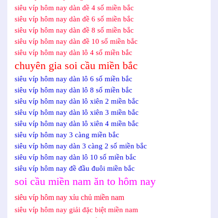
siêu víp hôm nay dàn đề 4 số miền bắc
siêu víp hôm nay dàn đề 6 số miền bắc
siêu víp hôm nay dàn đề 8 số miền bắc
siêu víp hôm nay dàn đề 10 số miền bắc
siêu víp hôm nay dàn lô 4 số miền bắc
chuyên gia soi cầu miền bắc
siêu víp hôm nay dàn lô 6 số miền bắc
siêu víp hôm nay dàn lô 8 số miền bắc
siêu víp hôm nay dàn lô xiên 2 miền bắc
siêu víp hôm nay dàn lô xiên 3 miền bắc
siêu víp hôm nay dàn lô xiên 4 miền bắc
siêu víp hôm nay 3 càng miền bắc
siêu víp hôm nay dàn 3 càng 2 số miền bắc
siêu víp hôm nay dàn lô 10 số miền bắc
siêu víp hôm nay đề đầu đuôi miền bắc
soi cầu miền nam ăn to hôm nay
siêu víp hôm nay xỉu chủ miền nam
siêu víp hôm nay giải đặc biệt miền nam