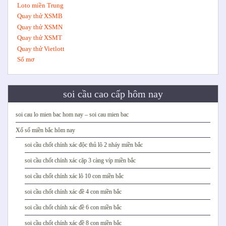
Loto miền Trung
Quay thử XSMB
Quay thử XSMN
Quay thử XSMT
Quay thử Vietlott
Sổ mơ
soi cầu cao cấp hôm nay
soi cau lo mien bac hom nay – soi cau mien bac
Xổ số miền bắc hôm nay
soi cầu chốt chính xác độc thủ lô 2 nháy miền bắc
soi cầu chốt chính xác cặp 3 càng víp miền bắc
soi cầu chốt chính xác lô 10 con miền bắc
soi cầu chốt chính xác đề 4 con miền bắc
soi cầu chốt chính xác đề 6 con miền bắc
soi cầu chốt chính xác đề 8 con miền bắc