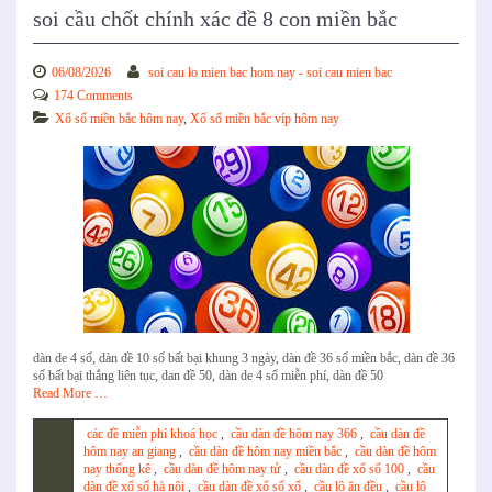
soi cầu chốt chính xác đề 8 con miền bắc
06/08/2026
soi cau lo mien bac hom nay - soi cau mien bac
174 Comments
Xổ số miền bắc hôm nay
,
Xổ số miền bắc víp hôm nay
dàn de 4 số, dàn đề 10 số bất bại khung 3 ngày, dàn đề 36 số miền bắc, dàn đề 36
số bất bại thắng liên tục, dan đề 50, dàn de 4 số miễn phí, dàn đề 50
Read More …
các đề miễn phí khoá học
,
cầu dàn đề hôm nay 366
,
cầu dàn đề
hôm nay an giang
,
cầu dàn đề hôm nay miền bắc
,
cầu dàn đề hôm
nay thống kê
,
cầu dàn đề hôm nay tử
,
cầu dàn đề xổ số 100
,
cầu
dàn đề xổ số hà nội
,
cầu dàn đề xổ số xổ
,
cầu lô ăn đều
,
cầu lô