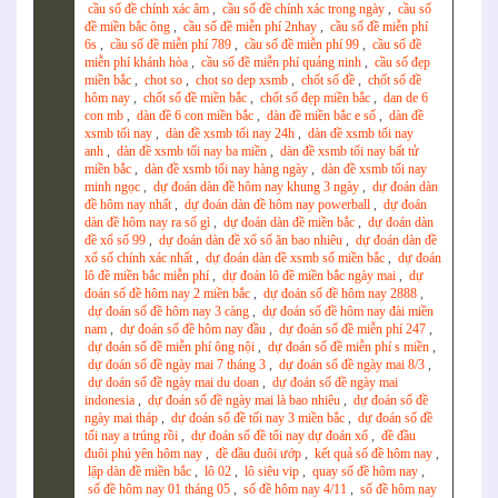
cầu số đề chính xác âm
,
cầu số đề chính xác trong ngày
,
cầu số
đề miền bắc ông
,
cầu số đề miễn phí 2nhay
,
cầu số đề miễn phí
6s
,
cầu số đề miễn phí 789
,
cầu số đề miễn phí 99
,
cầu số đề
miễn phí khánh hòa
,
cầu số đề miễn phí quảng ninh
,
cầu số đẹp
miền bắc
,
chot so
,
chot so dep xsmb
,
chốt số đề
,
chốt số đề
hôm nay
,
chốt số đề miền bắc
,
chốt số đẹp miền bắc
,
dan de 6
con mb
,
dàn đề 6 con miền bắc
,
dàn đề miền bắc e số
,
dàn đề
xsmb tối nay
,
dàn đề xsmb tối nay 24h
,
dàn đề xsmb tối nay
anh
,
dàn đề xsmb tối nay ba miền
,
dàn đề xsmb tối nay bất tử
miền bắc
,
dàn đề xsmb tối nay hàng ngày
,
dàn đề xsmb tối nay
minh ngọc
,
dự đoán dàn đề hôm nay khung 3 ngày
,
dự đoán dàn
đề hôm nay nhất
,
dự đoán dàn đề hôm nay powerball
,
dự đoán
dàn đề hôm nay ra số gì
,
dự đoán dàn đề miền bắc
,
dự đoán dàn
đề xổ số 99
,
dự đoán dàn đề xổ số ăn bao nhiêu
,
dự đoán dàn đề
xổ số chính xác nhất
,
dự đoán dàn đề xsmb số miền bắc
,
dự đoán
lô đề miền bắc miễn phí
,
dự đoán lô đề miền bắc ngày mai
,
dự
đoán số đề hôm nay 2 miền bắc
,
dự đoán số đề hôm nay 2888
,
dự đoán số đề hôm nay 3 càng
,
dự đoán số đề hôm nay đài miền
nam
,
dự đoán số đề hôm nay đầu
,
dự đoán số đề miễn phí 247
,
dự đoán số đề miễn phí ông nội
,
dự đoán số đề miễn phí s miền
,
dự đoán số đề ngày mai 7 tháng 3
,
dự đoán số đề ngày mai 8/3
,
dự đoán số đề ngày mai du doan
,
dự đoán số đề ngày mai
indonesia
,
dự đoán số đề ngày mai là bao nhiêu
,
dự đoán số đề
ngày mai tháp
,
dự đoán số đề tối nay 3 miền bắc
,
dự đoán số đề
tối nay a trúng rồi
,
dự đoán số đề tối nay dự đoán xổ
,
đề đầu
đuôi phú yên hôm nay
,
đề đầu đuôi ướp
,
kết quả số đề hôm nay
,
lập dàn đề miền bắc
,
lô 02
,
lô siêu vip
,
quay số đề hôm nay
,
số đề hôm nay 01 tháng 05
,
số đề hôm nay 4/11
,
số đề hôm nay