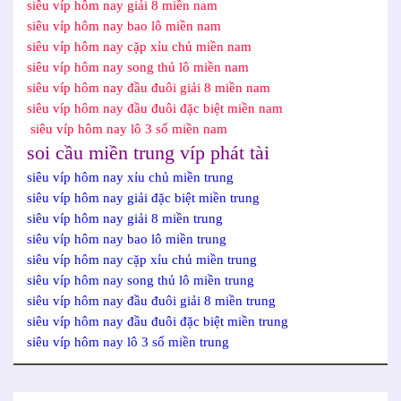
siêu víp hôm nay giải 8 miền nam
siêu víp hôm nay bao lô miền nam
siêu víp hôm nay cặp xỉu chủ miền nam
siêu víp hôm nay song thủ lô miền nam
siêu víp hôm nay đầu đuôi giải 8 miền nam
siêu víp hôm nay đầu đuôi đặc biệt miền nam
siêu víp hôm nay lô 3 số miền nam
soi cầu miền trung víp phát tài
siêu víp hôm nay xỉu chủ miền trung
siêu víp hôm nay giải đặc biệt miền trung
siêu víp hôm nay giải 8 miền trung
siêu víp hôm nay bao lô miền trung
siêu víp hôm nay cặp xỉu chủ miền trung
siêu víp hôm nay song thủ lô miền trung
siêu víp hôm nay đầu đuôi giải 8 miền trung
siêu víp hôm nay đầu đuôi đặc biệt miền trung
siêu víp hôm nay lô 3 số miền trung