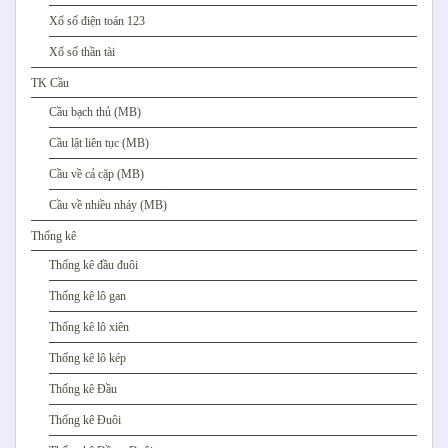
Xổ số điện toán 123
Xổ số thần tài
TK Cầu
Cầu bạch thủ (MB)
Cầu lật liên tục (MB)
Cầu về cả cặp (MB)
Cầu về nhiều nháy (MB)
Thống kê
Thống kê đầu đuôi
Thống kê lô gan
Thống kê lô xiên
Thống kê lô kép
Thống kê Đầu
Thống kê Đuôi