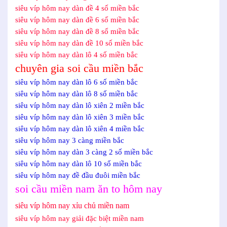
siêu víp hôm nay dàn đề 4 số miền bắc
siêu víp hôm nay dàn đề 6 số miền bắc
siêu víp hôm nay dàn đề 8 số miền bắc
siêu víp hôm nay dàn đề 10 số miền bắc
siêu víp hôm nay dàn lô 4 số miền bắc
chuyên gia soi cầu miền bắc
siêu víp hôm nay dàn lô 6 số miền bắc
siêu víp hôm nay dàn lô 8 số miền bắc
siêu víp hôm nay dàn lô xiên 2 miền bắc
siêu víp hôm nay dàn lô xiên 3 miền bắc
siêu víp hôm nay dàn lô xiên 4 miền bắc
siêu víp hôm nay 3 càng miền bắc
siêu víp hôm nay dàn 3 càng 2 số miền bắc
siêu víp hôm nay dàn lô 10 số miền bắc
siêu víp hôm nay đề đầu đuôi miền bắc
soi cầu miền nam ăn to hôm nay
siêu víp hôm nay xỉu chủ miền nam
siêu víp hôm nay giải đặc biệt miền nam