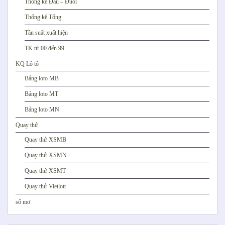
Thống kê Đầu – Đuôi
Thống kê Tổng
Tần suất xuất hiện
TK từ 00 đến 99
KQ Lô tô
Bảng loto MB
Bảng loto MT
Bảng loto MN
Quay thử
Quay thử XSMB
Quay thử XSMN
Quay thử XSMT
Quay thử Vietlott
sổ mơ