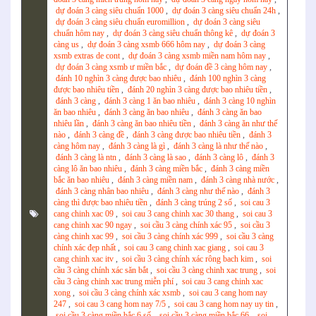
dự đoán 3 càng siêu chuẩn 1000
,
dự đoán 3 càng siêu chuẩn 24h
,
dự đoán 3 càng siêu chuẩn euromillion
,
dự đoán 3 càng siêu
chuẩn hôm nay
,
dự đoán 3 càng siêu chuẩn thông kê
,
dự đoán 3
càng us
,
dự đoán 3 càng xsmb 666 hôm nay
,
dự đoán 3 càng
xsmb extras de cont
,
dự đoán 3 càng xsmb miền nam hôm nay
,
dự đoán 3 càng xsmb ư miền bắc
,
dự đoán đề 3 càng hôm nay
,
đánh 10 nghìn 3 càng được bao nhiêu
,
đánh 100 nghìn 3 càng
được bao nhiêu tiền
,
đánh 20 nghìn 3 càng được bao nhiêu tiền
,
đánh 3 càng
,
đánh 3 càng 1 ăn bao nhiêu
,
đánh 3 càng 10 nghìn
ăn bao nhiêu
,
đánh 3 càng ăn bao nhiêu
,
đánh 3 càng ăn bao
nhiêu lần
,
đánh 3 càng ăn bao nhiêu tiền
,
đánh 3 càng ăn như thế
nào
,
đánh 3 càng đề
,
đánh 3 càng được bao nhiêu tiền
,
đánh 3
càng hôm nay
,
đánh 3 càng là gì
,
đánh 3 càng là như thế nào
,
đánh 3 càng là ntn
,
đánh 3 càng là sao
,
đánh 3 càng lô
,
đánh 3
càng lô ăn bao nhiêu
,
đánh 3 càng miền bắc
,
đánh 3 càng miền
bắc ăn bao nhiêu
,
đánh 3 càng miền nam
,
đánh 3 càng nhà nước
,
đánh 3 càng nhân bao nhiêu
,
đánh 3 càng như thế nào
,
đánh 3
càng thì được bao nhiêu tiền
,
đánh 3 càng trúng 2 số
,
soi cau 3
cang chinh xac 09
,
soi cau 3 cang chinh xac 30 thang
,
soi cau 3
cang chinh xac 90 ngay
,
soi cầu 3 càng chính xác 95
,
soi cầu 3
càng chinh xac 99
,
soi cầu 3 càng chính xác 999
,
soi cầu 3 càng
chính xác đẹp nhất
,
soi cau 3 cang chinh xac giang
,
soi cau 3
cang chinh xac itv
,
soi cầu 3 càng chính xác rông bach kim
,
soi
cầu 3 càng chính xác săn bắt
,
soi cầu 3 càng chinh xac trung
,
soi
cầu 3 càng chinh xac trung miễn phí
,
soi cau 3 cang chinh xac
xong
,
soi cầu 3 càng chính xác xsmb
,
soi cau 3 cang hom nay
247
,
soi cau 3 cang hom nay 7/5
,
soi cau 3 cang hom nay uy tin
,
soi cầu 3 càng miền bắc 6 số
,
soi cầu 3 càng miền bắc 66
,
soi