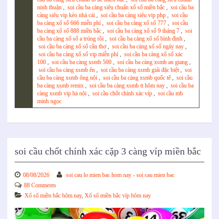
ninh thuận
,
soi cầu ba càng siêu chuẩn xổ số miền bắc
,
soi cầu ba
càng siêu vip kèo nhà cái
,
soi cầu ba càng siêu vip php
,
soi cầu
ba càng xổ số 666 miễn phí
,
soi cầu ba càng xổ số 777
,
soi cầu
ba càng xổ số 888 miền bắc
,
soi cầu ba càng xổ số 9 tháng 7
,
soi
cầu ba càng xổ số a trúng rồi
,
soi cầu ba càng xổ số bình định
,
soi cầu ba càng xổ số cần thơ
,
soi cầu ba càng xổ số ngày nay
,
soi cầu ba càng xổ số vip miễn phí
,
soi cầu ba càng xổ số xác
100
,
soi cầu ba càng xsmb 500
,
soi cầu ba càng xsmb an giang
,
soi cầu ba càng xsmb ên
,
soi cầu ba càng xsmb giải đặc biệt
,
soi
cầu ba càng xsmb ông nội
,
soi cầu ba càng xsmb quốc tế
,
soi cầu
ba càng xsmb remix
,
soi cầu ba càng xsmb tt hôm nay
,
soi cầu ba
càng xsmb vip hà nội
,
soi cầu chốt chính xác víp
,
soi cầu mb
minh ngọc
soi cầu chốt chính xác cặp 3 càng víp miền bắc
08/08/2026
soi cau lo mien bac hom nay - soi cau mien bac
88 Comments
Xổ số miền bắc hôm nay
,
Xổ số miền bắc víp hôm nay