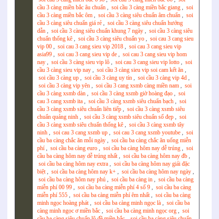
cầu 3 càng miền bắc âu chuẩn
,
soi cầu 3 càng miền bắc giang
,
soi
cầu 3 càng miền bắc ôm
,
soi cầu 3 càng siêu chuẩn âm chuẩn
,
soi
cầu 3 càng siêu chuẩn giá rẻ
,
soi cầu 3 càng siêu chuẩn hướng
dẫn
,
soi cầu 3 càng siêu chuẩn khung 7 ngày
,
soi cầu 3 càng siêu
chuẩn thống kê
,
soi cầu 3 càng siêu chuẩn yo
,
soi cau 3 cang sieu
vip 00
,
soi cau 3 cang sieu vip 2018
,
soi cau 3 cang sieu vip
asia99
,
soi cau 3 cang sieu vip de
,
soi cau 3 cang sieu vip hom
nay
,
soi cầu 3 càng sieu vip lô
,
soi cau 3 cang sieu vip lotto
,
soi
cầu 3 càng sieu vip nay
,
soi cầu 3 càng sieu vip soi cam kết ăn
,
soi cầu 3 càng up
,
soi cầu 3 càng uy tín
,
soi cầu 3 càng vip 4d
,
soi cầu 3 càng vip yên
,
soi cầu 3 cang xsmb càng miền nam
,
soi
cầu 3 càng xsmb dàn
,
soi cầu 3 càng xsmb giờ hoàng đạo
,
soi
cau 3 cang xsmb ita
,
soi cầu 3 càng xsmb siêu chuẩn bạch
,
soi
cầu 3 càng xsmb siêu chuẩn liên tiếp
,
soi cầu 3 càng xsmb siêu
chuẩn quảng ninh
,
soi cầu 3 càng xsmb siêu chuẩn số đẹp
,
soi
cầu 3 càng xsmb siêu chuẩn thống kê
,
soi cầu 3 càng xsmb tây
ninh
,
soi cau 3 cang xsmb up
,
soi cau 3 cang xsmb youtube
,
soi
cầu ba càng chắc ăn mỗi ngày
,
soi cầu ba càng chắc ăn uống miễn
phí
,
soi cầu ba càng euro
,
soi cầu ba càng hôm nay dễ trúng
,
soi
cầu ba càng hôm nay dễ trúng nhất
,
soi cầu ba càng hôm nay đb
,
soi cầu ba càng hôm nay extra
,
soi cầu ba càng hôm nay giải đặc
biệt
,
soi cầu ba càng hôm nay k+
,
soi cầu ba càng hôm nay ngày
,
soi cầu ba càng hôm nay phú
,
soi cầu ba càng in
,
soi cầu ba càng
miễn phí 00 99
,
soi cầu ba càng miễn phí 4 số 9
,
soi cầu ba càng
miễn phí 555
,
soi cầu ba càng miễn phí êm nhất
,
soi cầu ba càng
minh ngọc hoàng phát
,
soi cầu ba càng minh ngọc là
,
soi cầu ba
càng minh ngọc ơ miền bắc
,
soi cầu ba càng minh ngọc org
,
soi
cầu ba càng siêu chuẩn lô đề miền bắc
,
soi cầu ba càng siêu chuẩn