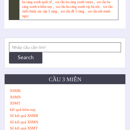
ba càng xsmb quốc tế
,
soi cầu ba càng xsmb remix
,
soi cầu ba
càng xsmb tt hôm nay
,
soi cầu ba càng xsmb vip hà nội
,
soi cầu
chốt chính xác cặp 3 càng
,
soi cầu đề 3 càng
,
soi cầu mb minh
ngọc
Search
CẦU 3 MIỀN
XSMB
XSMN
XSMT
kết quả hôm nay
Sổ kết quả XSMB
Sổ kết quả XSMN
Sổ kết quả XSMT