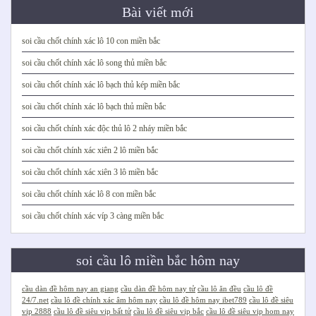
Bài viết mới
soi cầu chốt chính xác lô 10 con miền bắc
soi cầu chốt chính xác lô song thủ miền bắc
soi cầu chốt chính xác lô bạch thủ kép miền bắc
soi cầu chốt chính xác lô bạch thủ miền bắc
soi cầu chốt chính xác độc thủ lô 2 nháy miền bắc
soi cầu chốt chính xác xiên 2 lô miền bắc
soi cầu chốt chính xác xiên 3 lô miền bắc
soi cầu chốt chính xác lô 8 con miền bắc
soi cầu chốt chính xác víp 3 càng miền bắc
soi cầu lô miền bắc hôm nay
cầu dàn đề hôm nay an giang
cầu dàn đề hôm nay tử
cầu lô ăn đều
cầu lô đề
24/7.net
cầu lô đề chính xác âm hôm nay
cầu lô đề hôm nay ibet789
cầu lô đề siêu
vip 2888
cầu lô đề siêu vip bất tử
cầu lô đề siêu vip bắc
cầu lô đề siêu vip hom nay