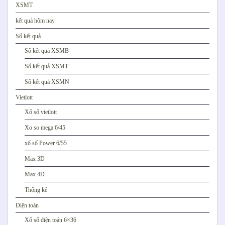
XSMT
kết quả hôm nay
Sổ kết quả
Sổ kết quả XSMB
Sổ kết quả XSMT
Sổ kết quả XSMN
Vietlott
Xổ số vietlott
Xo so mega 6/45
xổ số Power 6/55
Max 3D
Max 4D
Thống kê
Điện toán
Xổ số điện toán 6×36