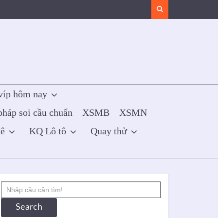
Search
víp hôm nay
háp soi cầu chuẩn
XSMB
XSMN
kê
KQ Lô tô
Quay thử
Search