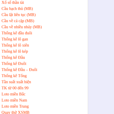
Xổ số thần tài
Cầu bạch thủ (MB)
Cầu lật liên tục (MB)
Cầu về cả cặp (MB)
Cầu về nhiều nháy (MB)
Thống kê đầu đuôi
Thống kê lô gan
Thống kê lô xiên
Thống kê lô kép
Thống kê Đầu
Thống kê Đuôi
Thống kê Đầu – Đuôi
Thống kê Tổng
Tần suất xuất hiện
TK từ 00 đến 99
Loto miền Bắc
Loto miền Nam
Loto miền Trung
Quay thử XSMB