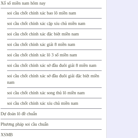
Xổ số miền nam hôm nay
soi cầu chốt chính xác bao lô miền nam
soi cầu chốt chính xác cặp xíu chủ miền nam
soi cầu chốt chính xác đặc biệt miền nam
soi cầu chốt chính xác giải 8 miền nam
soi cầu chốt chính xác lô 3 số miền nam
soi cầu chốt chính xác sớ đầu đuôi giải 8 miền nam
soi cầu chốt chính xác sớ đầu đuôi giải đặc biệt miền
nam
soi cầu chốt chính xác song thủ lô miền nam
soi cầu chốt chính xác xíu chủ miền nam
Dự đoán lô đề chuẩn
Phương pháp soi cầu chuẩn
XSMB