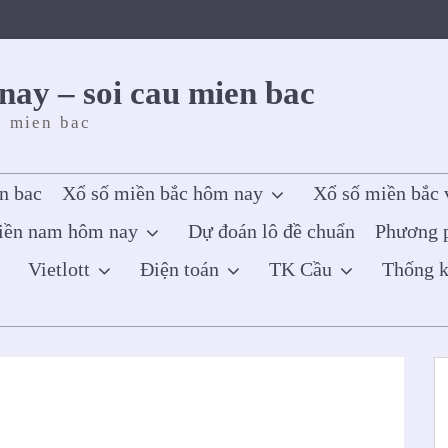
nay – soi cau mien bac
u mien bac
n bac
Xổ số miền bắc hôm nay
Xổ số miền bắc 
iền nam hôm nay
Dự đoán lô đề chuẩn
Phương p
Vietlott
Điện toán
TK Cầu
Thống 