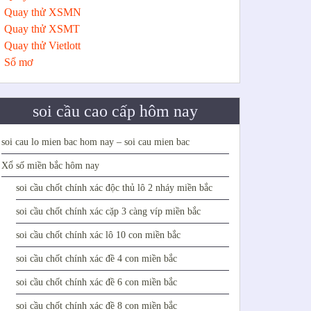
Quay thử XSMN
Quay thử XSMT
Quay thử Vietlott
Sổ mơ
soi cầu cao cấp hôm nay
soi cau lo mien bac hom nay – soi cau mien bac
Xổ số miền bắc hôm nay
soi cầu chốt chính xác độc thủ lô 2 nháy miền bắc
soi cầu chốt chính xác cặp 3 càng víp miền bắc
soi cầu chốt chính xác lô 10 con miền bắc
soi cầu chốt chính xác đề 4 con miền bắc
soi cầu chốt chính xác đề 6 con miền bắc
soi cầu chốt chính xác đề 8 con miền bắc