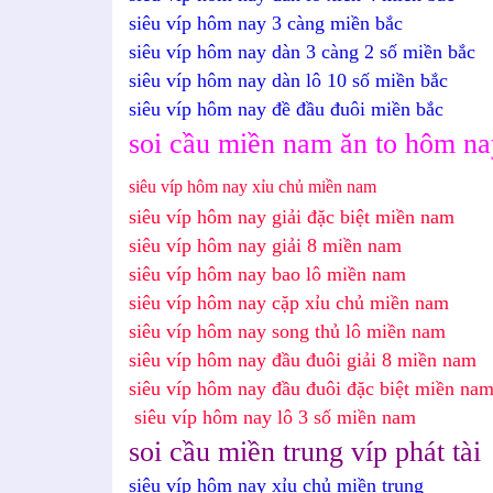
siêu víp hôm nay 3 càng miền bắc
siêu víp hôm nay dàn 3 càng 2 số miền bắc
siêu víp hôm nay dàn lô 10 số miền bắc
siêu víp hôm nay đề đầu đuôi miền bắc
soi cầu miền nam ăn to hôm na
siêu víp hôm nay xỉu chủ miền nam
siêu víp hôm nay giải đặc biệt miền nam
siêu víp hôm nay giải 8 miền nam
siêu víp hôm nay bao lô miền nam
siêu víp hôm nay cặp xỉu chủ miền nam
siêu víp hôm nay song thủ lô miền nam
siêu víp hôm nay đầu đuôi giải 8 miền nam
siêu víp hôm nay đầu đuôi đặc biệt miền na
siêu víp hôm nay lô 3 số miền nam
soi cầu miền trung víp phát tài
siêu víp hôm nay xỉu chủ miền trung