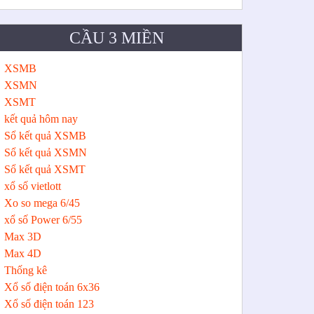
CẦU 3 MIỀN
XSMB
XSMN
XSMT
kết quả hôm nay
Sổ kết quả XSMB
Sổ kết quả XSMN
Sổ kết quả XSMT
xổ số vietlott
Xo so mega 6/45
xổ số Power 6/55
Max 3D
Max 4D
Thống kê
Xổ số điện toán 6x36
Xổ số điện toán 123