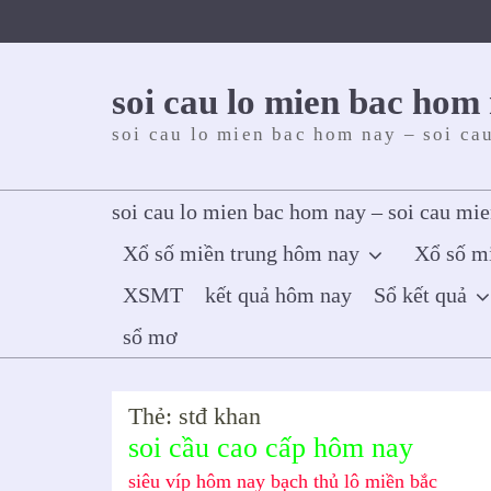
Skip
to
content
soi cau lo mien bac hom 
soi cau lo mien bac hom nay – soi ca
soi cau lo mien bac hom nay – soi cau mie
Xổ số miền trung hôm nay
Xổ số m
XSMT
kết quả hôm nay
Sổ kết quả
sổ mơ
Thẻ:
stđ khan
soi cầu cao cấp hôm nay
siêu víp hôm nay bạch thủ lô miền bắc