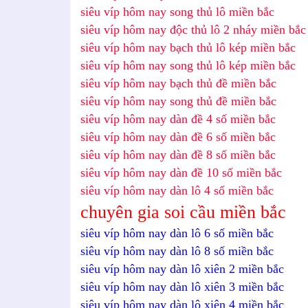
siêu víp hôm nay song thủ lô miền bắc
siêu víp hôm nay độc thủ lô 2 nháy miền bắc
siêu víp hôm nay bạch thủ lô kép miền bắc
siêu víp hôm nay song thủ lô kép miền bắc
siêu víp hôm nay bạch thủ đề miền bắc
siêu víp hôm nay song thủ đề miền bắc
siêu víp hôm nay dàn đề 4 số miền bắc
siêu víp hôm nay dàn đề 6 số miền bắc
siêu víp hôm nay dàn đề 8 số miền bắc
siêu víp hôm nay dàn đề 10 số miền bắc
siêu víp hôm nay dàn lô 4 số miền bắc
chuyên gia soi cầu miền bắc
siêu víp hôm nay dàn lô 6 số miền bắc
siêu víp hôm nay dàn lô 8 số miền bắc
siêu víp hôm nay dàn lô xiên 2 miền bắc
siêu víp hôm nay dàn lô xiên 3 miền bắc
siêu víp hôm nay dàn lô xiên 4 miền bắc