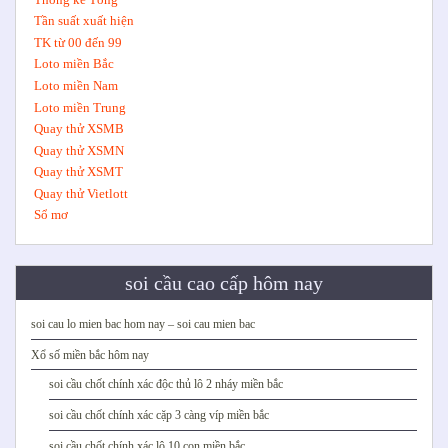
Tần suất xuất hiện
TK từ 00 đến 99
Loto miền Bắc
Loto miền Nam
Loto miền Trung
Quay thử XSMB
Quay thử XSMN
Quay thử XSMT
Quay thử Vietlott
Sổ mơ
soi cầu cao cấp hôm nay
soi cau lo mien bac hom nay – soi cau mien bac
Xổ số miền bắc hôm nay
soi cầu chốt chính xác độc thủ lô 2 nháy miền bắc
soi cầu chốt chính xác cặp 3 càng víp miền bắc
soi cầu chốt chính xác lô 10 con miền bắc