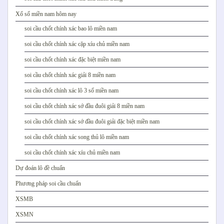
Xổ số miền nam hôm nay
soi cầu chốt chính xác bao lô miền nam
soi cầu chốt chính xác cặp xíu chủ miền nam
soi cầu chốt chính xác đặc biệt miền nam
soi cầu chốt chính xác giải 8 miền nam
soi cầu chốt chính xác lô 3 số miền nam
soi cầu chốt chính xác sớ đầu đuôi giải 8 miền nam
soi cầu chốt chính xác sớ đầu đuôi giải đặc biệt miền nam
soi cầu chốt chính xác song thủ lô miền nam
soi cầu chốt chính xác xíu chủ miền nam
Dự đoán lô đề chuẩn
Phương pháp soi cầu chuẩn
XSMB
XSMN