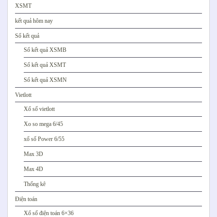
XSMT
kết quả hôm nay
Sổ kết quả
Sổ kết quả XSMB
Sổ kết quả XSMT
Sổ kết quả XSMN
Vietlott
Xổ số vietlott
Xo so mega 6/45
xổ số Power 6/55
Max 3D
Max 4D
Thống kê
Điện toán
Xổ số điện toán 6×36