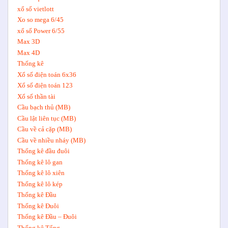
xổ số vietlott
Xo so mega 6/45
xổ số Power 6/55
Max 3D
Max 4D
Thống kê
Xổ số điện toán 6x36
Xổ số điện toán 123
Xổ số thần tài
Cầu bạch thủ (MB)
Cầu lật liên tục (MB)
Cầu về cả cặp (MB)
Cầu về nhiều nháy (MB)
Thống kê đầu đuôi
Thống kê lô gan
Thống kê lô xiên
Thống kê lô kép
Thống kê Đầu
Thống kê Đuôi
Thống kê Đầu – Đuôi
Thống kê Tổng