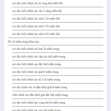
soi cầu chốt chính xác lô song thủ miền bắc
soi cầu chốt chính xác víp 3 càng miền bắc
soi cầu chốt chính xác xiên 2 lô miền bắc
soi cầu chốt chính xác xiên 3 lô miền bắc
soi cầu chốt chính xác xiên 4 lô miền bắc
Xổ số miền trung hôm nay
soi cầu chốt chính xác bao lô miền trung
soi cầu chốt chính xác cặp xíu chủ miền trung
soi cầu chốt chính xác đặc biệt miền trung
soi cầu chốt chính xác giải 8 miền trung
soi cầu chốt chính xác lô 3 số miền trung
soi cầu chính xác sớ đầu đuôi giải 8 miền trung
chốt chính xác đầu đuôi giải đặc biệt miền trung
soi cầu chốt chính xác song thủ lô miền trung
soi cầu chốt chính xác xíu chủ miền trung