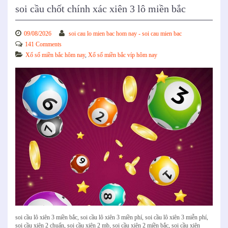
soi cầu chốt chính xác xiên 3 lô miền bắc
09/08/2026
soi cau lo mien bac hom nay - soi cau mien bac
141 Comments
Xổ số miền bắc hôm nay
,
Xổ số miền bắc víp hôm nay
soi cầu lô xiên 3 miền bắc, soi cầu lô xiên 3 miền phí, soi cầu lô xiên 3 miễn phí,
soi cầu xiên 2 chuẩn, soi cầu xiên 2 mb, soi cầu xiên 2 miền bắc, soi cầu xiên