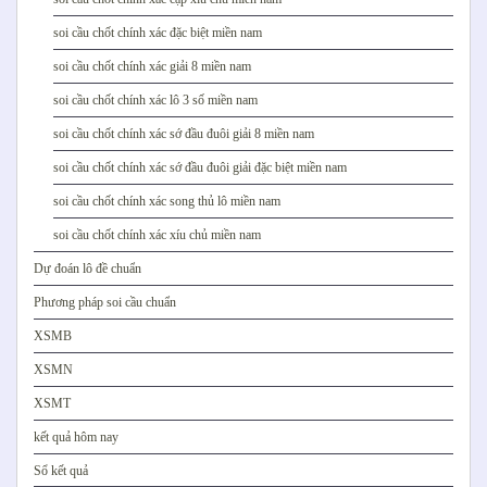
soi cầu chốt chính xác đặc biệt miền nam
soi cầu chốt chính xác giải 8 miền nam
soi cầu chốt chính xác lô 3 số miền nam
soi cầu chốt chính xác sớ đầu đuôi giải 8 miền nam
soi cầu chốt chính xác sớ đầu đuôi giải đặc biệt miền nam
soi cầu chốt chính xác song thủ lô miền nam
soi cầu chốt chính xác xíu chủ miền nam
Dự đoán lô đề chuẩn
Phương pháp soi cầu chuẩn
XSMB
XSMN
XSMT
kết quả hôm nay
Sổ kết quả