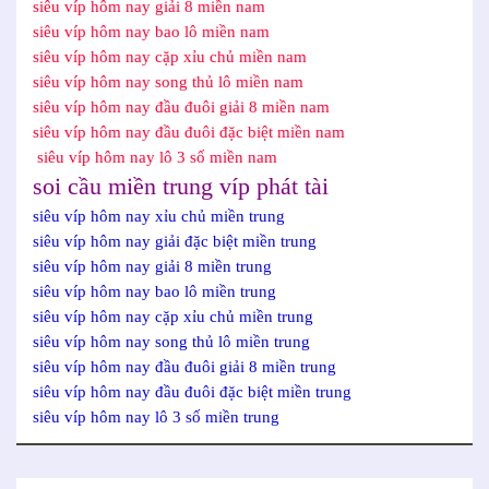
siêu víp hôm nay giải 8 miền nam
siêu víp hôm nay bao lô miền nam
siêu víp hôm nay cặp xỉu chủ miền nam
siêu víp hôm nay song thủ lô miền nam
siêu víp hôm nay đầu đuôi giải 8 miền nam
siêu víp hôm nay đầu đuôi đặc biệt miền nam
siêu víp hôm nay lô 3 số miền nam
soi cầu miền trung víp phát tài
siêu víp hôm nay xỉu chủ miền trung
siêu víp hôm nay giải đặc biệt miền trung
siêu víp hôm nay giải 8 miền trung
siêu víp hôm nay bao lô miền trung
siêu víp hôm nay cặp xỉu chủ miền trung
siêu víp hôm nay song thủ lô miền trung
siêu víp hôm nay đầu đuôi giải 8 miền trung
siêu víp hôm nay đầu đuôi đặc biệt miền trung
siêu víp hôm nay lô 3 số miền trung