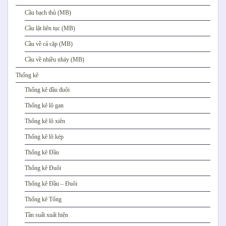
Cầu bạch thủ (MB)
Cầu lật liên tục (MB)
Cầu về cả cặp (MB)
Cầu về nhiều nháy (MB)
Thống kê
Thống kê đầu đuôi
Thống kê lô gan
Thống kê lô xiên
Thống kê lô kép
Thống kê Đầu
Thống kê Đuôi
Thống kê Đầu – Đuôi
Thống kê Tổng
Tần suất xuất hiện