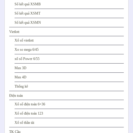
Sổ kết quả XSMB
Sổ kết quả XSMT
Sổ kết quả XSMN
Vietlott
Xổ số vietlott
Xo so mega 6/45
xổ số Power 6/55
Max 3D
Max 4D
Thống kê
Điện toán
Xổ số điện toán 6×36
Xổ số điện toán 123
Xổ số thần tài
TK Cầu