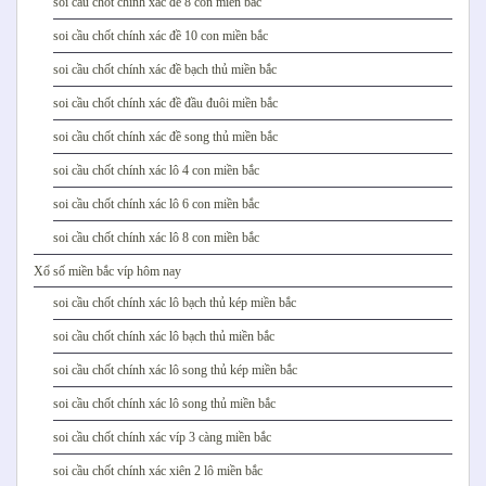
soi cầu chốt chính xác đề 8 con miền bắc
soi cầu chốt chính xác đề 10 con miền bắc
soi cầu chốt chính xác đề bạch thủ miền bắc
soi cầu chốt chính xác đề đầu đuôi miền bắc
soi cầu chốt chính xác đề song thủ miền bắc
soi cầu chốt chính xác lô 4 con miền bắc
soi cầu chốt chính xác lô 6 con miền bắc
soi cầu chốt chính xác lô 8 con miền bắc
Xổ số miền bắc víp hôm nay
soi cầu chốt chính xác lô bạch thủ kép miền bắc
soi cầu chốt chính xác lô bạch thủ miền bắc
soi cầu chốt chính xác lô song thủ kép miền bắc
soi cầu chốt chính xác lô song thủ miền bắc
soi cầu chốt chính xác víp 3 càng miền bắc
soi cầu chốt chính xác xiên 2 lô miền bắc