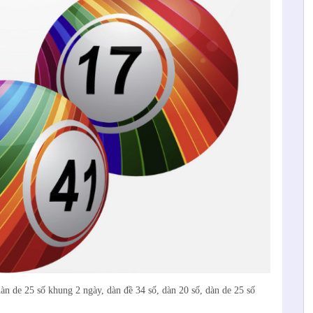
dàn de 25 số khung 2 ngày, dàn đề 34 số, dàn 20 số, dàn de 25 số