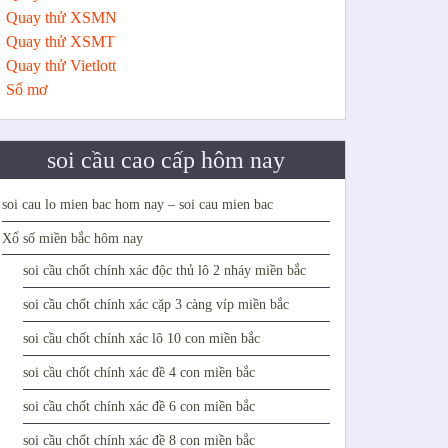
Quay thử XSMN
Quay thử XSMT
Quay thử Vietlott
Sổ mơ
soi cầu cao cấp hôm nay
soi cau lo mien bac hom nay – soi cau mien bac
Xổ số miền bắc hôm nay
soi cầu chốt chính xác độc thủ lô 2 nháy miền bắc
soi cầu chốt chính xác cặp 3 càng víp miền bắc
soi cầu chốt chính xác lô 10 con miền bắc
soi cầu chốt chính xác đề 4 con miền bắc
soi cầu chốt chính xác đề 6 con miền bắc
soi cầu chốt chính xác đề 8 con miền bắc