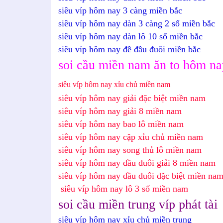
siêu víp hôm nay 3 càng miền bắc
siêu víp hôm nay dàn 3 càng 2 số miền bắc
siêu víp hôm nay dàn lô 10 số miền bắc
siêu víp hôm nay đề đầu đuôi miền bắc
soi cầu miền nam ăn to hôm na
siêu víp hôm nay xỉu chủ miền nam
siêu víp hôm nay giải đặc biệt miền nam
siêu víp hôm nay giải 8 miền nam
siêu víp hôm nay bao lô miền nam
siêu víp hôm nay cặp xỉu chủ miền nam
siêu víp hôm nay song thủ lô miền nam
siêu víp hôm nay đầu đuôi giải 8 miền nam
siêu víp hôm nay đầu đuôi đặc biệt miền na
siêu víp hôm nay lô 3 số miền nam
soi cầu miền trung víp phát tài
siêu víp hôm nay xỉu chủ miền trung