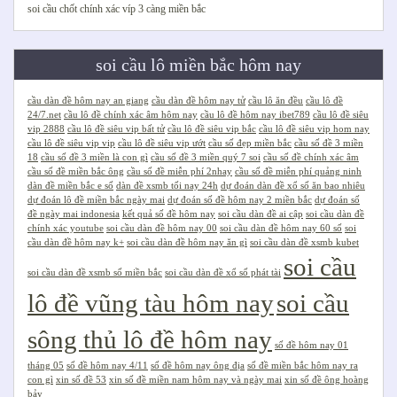
soi cầu chốt chính xác víp 3 càng miền bắc
soi cầu lô miền bắc hôm nay
cầu dàn đề hôm nay an giang
cầu dàn đề hôm nay tử
cầu lô ăn đều
cầu lô đề
24/7.net
cầu lô đề chính xác âm hôm nay
cầu lô đề hôm nay ibet789
cầu lô đề siêu
vip 2888
cầu lô đề siêu vip bất tử
cầu lô đề siêu vip bắc
cầu lô đề siêu vip hom nay
cầu lô đề siêu vip vip
cầu lô đề siêu vip ướt
cầu số đẹp miền bắc
cầu số đề 3 miền
18
cầu số đề 3 miền là con gì
cầu số đề 3 miền quý 7 soi
cầu số đề chính xác âm
cầu số đề miền bắc ông
cầu số đề miễn phí 2nhay
cầu số đề miễn phí quảng ninh
dàn đề miền bắc e số
dàn đề xsmb tối nay 24h
dự đoán dàn đề xổ số ăn bao nhiêu
dự đoán lô đề miền bắc ngày mai
dự đoán số đề hôm nay 2 miền bắc
dự đoán số
đề ngày mai indonesia
kết quả số đề hôm nay
soi cầu dàn đề ai cập
soi cầu dàn đề
chính xác youtube
soi cầu dàn đề hôm nay 00
soi cầu dàn đề hôm nay 60 số
soi
cầu dàn đề hôm nay k+
soi cầu dàn đề hôm nay ăn gì
soi cầu dàn đề xsmb kubet
soi cầu
soi cầu dàn đề xsmb số miền bắc
soi cầu dàn đề xổ số phát tài
lô đề vũng tàu hôm nay
soi cầu
sông thủ lô đề hôm nay
số đề hôm nay 01
tháng 05
số đề hôm nay 4/11
số đề hôm nay ông địa
số đề miền bắc hôm nay ra
con gì
xin số đề 53
xin số đề miền nam hôm nay và ngày mai
xin số đề ông hoàng
bảy