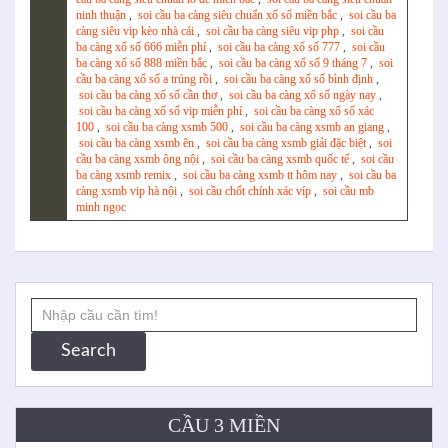
ninh thuận
,
soi cầu ba càng siêu chuẩn xổ số miền bắc
,
soi cầu ba
càng siêu vip kèo nhà cái
,
soi cầu ba càng siêu vip php
,
soi cầu
ba càng xổ số 666 miễn phí
,
soi cầu ba càng xổ số 777
,
soi cầu
ba càng xổ số 888 miền bắc
,
soi cầu ba càng xổ số 9 tháng 7
,
soi
cầu ba càng xổ số a trúng rồi
,
soi cầu ba càng xổ số bình định
,
soi cầu ba càng xổ số cần thơ
,
soi cầu ba càng xổ số ngày nay
,
soi cầu ba càng xổ số vip miễn phí
,
soi cầu ba càng xổ số xác
100
,
soi cầu ba càng xsmb 500
,
soi cầu ba càng xsmb an giang
,
soi cầu ba càng xsmb ên
,
soi cầu ba càng xsmb giải đặc biệt
,
soi
cầu ba càng xsmb ông nội
,
soi cầu ba càng xsmb quốc tế
,
soi cầu
ba càng xsmb remix
,
soi cầu ba càng xsmb tt hôm nay
,
soi cầu ba
càng xsmb vip hà nội
,
soi cầu chốt chính xác víp
,
soi cầu mb
minh ngọc
Search
CẦU 3 MIỀN