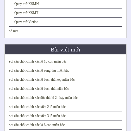
Quay thử XSMN
Quay thử XSMT
Quay thử Vietlott
sổ mơ
Bài viết mới
soi cầu chốt chính xác lô 10 con miền bắc
soi cầu chốt chính xác lô song thủ miền bắc
soi cầu chốt chính xác lô bạch thủ kép miền bắc
soi cầu chốt chính xác lô bạch thủ miền bắc
soi cầu chốt chính xác độc thủ lô 2 nháy miền bắc
soi cầu chốt chính xác xiên 2 lô miền bắc
soi cầu chốt chính xác xiên 3 lô miền bắc
soi cầu chốt chính xác lô 8 con miền bắc