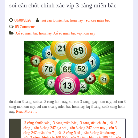
soi cầu chốt chính xác víp 3 càng miền bắc
08/08/2026
soi cau lo mien bac hom nay - soi cau mien bac
85 Comments
Xổ số miền bắc hôm nay
,
Xổ số miền bắc víp hôm nay
du doan 3 cang, soi cau 3 cang hom nay, soi cau 3 cang ngay hom nay, soi cau 3
cang mb hom nay, soi cau 3 cang mien bac hom nay, kq 3 càng, soi 3 cang hom
nay,
Read More …
3 càng chuẩn xác
,
3 càng miền bắc
,
3 càng siêu chuẩn
,
cầu 3
càng
,
cầu 3 càng 247 gia soi
,
cầu 3 càng 247 hom nay
,
cầu 3
càng 247 quân khu 7
,
cầu 3 càng 5 số
,
cầu 3 càng âm dương
,
cầu 3 càng chính xác 100 000
,
cầu 3 càng chính xác 100 24
,
cầu