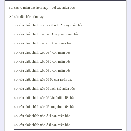
soi cau lo mien bac hom nay – soi cau mien bac
Xổ số miền bắc hôm nay
soi cầu chốt chính xác độc thủ lô 2 nháy miền bắc
soi cầu chốt chính xác cặp 3 càng víp miền bắc
soi cầu chốt chính xác lô 10 con miền bắc
soi cầu chốt chính xác đề 4 con miền bắc
soi cầu chốt chính xác đề 6 con miền bắc
soi cầu chốt chính xác đề 8 con miền bắc
soi cầu chốt chính xác đề 10 con miền bắc
soi cầu chốt chính xác đề bạch thủ miền bắc
soi cầu chốt chính xác đề đầu đuôi miền bắc
soi cầu chốt chính xác đề song thủ miền bắc
soi cầu chốt chính xác lô 4 con miền bắc
soi cầu chốt chính xác lô 6 con miền bắc