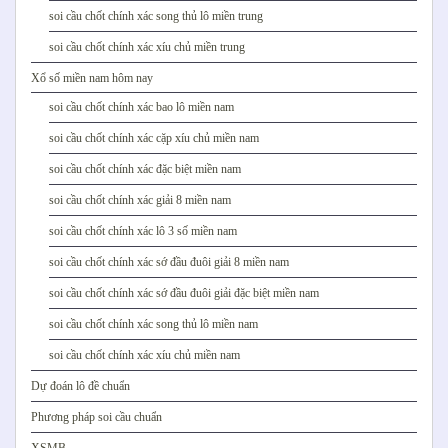
soi cầu chốt chính xác song thủ lô miền trung
soi cầu chốt chính xác xíu chủ miền trung
Xổ số miền nam hôm nay
soi cầu chốt chính xác bao lô miền nam
soi cầu chốt chính xác cặp xíu chủ miền nam
soi cầu chốt chính xác đặc biệt miền nam
soi cầu chốt chính xác giải 8 miền nam
soi cầu chốt chính xác lô 3 số miền nam
soi cầu chốt chính xác sớ đầu đuôi giải 8 miền nam
soi cầu chốt chính xác sớ đầu đuôi giải đặc biệt miền nam
soi cầu chốt chính xác song thủ lô miền nam
soi cầu chốt chính xác xíu chủ miền nam
Dự đoán lô đề chuẩn
Phương pháp soi cầu chuẩn
XSMB