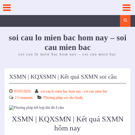
Skip
to
content
Search
soi cau lo mien bac hom nay – soi
cau mien bac
soi cau lo mien bac hom nay – soi cau mien bac
XSMN | KQXSMN | Kết quả SXMN soi cầu
05/05/2026
soi cau lo mien bac hom nay - soi cau mien bac
2 Comments
Phương pháp soi cầu chuẩn
XSMN | KQXSMN | Kết quả SXMN
hôm nay