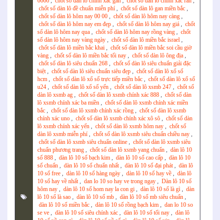
6666
,
chốt số dàn lô chính xác gan
,
chốt số dàn lô chính xác rắn
,
chốt số dàn lô đề chuẩn miễn phí
,
chốt số dàn lô gan miền bắc
,
chốt số dàn lô hôm nay 00 00
,
chốt số dàn lô hôm nay càng
,
chốt số dàn lô hôm nay em đẹp
,
chốt số dàn lô hôm nay giá
,
chốt
số dàn lô hôm nay qua
,
chốt số dàn lô hôm nay rồng vàng
,
chốt
số dàn lô hôm nay vàng ngày
,
chốt số dàn lô miền bắc israel
,
chốt số dàn lô miền bắc khai
,
chốt số dàn lô miền bắc soi cầu giờ
vàng
,
chốt số dàn lô miền bắc tối nay
,
chốt số dàn lô ông địa
,
chốt số dàn lô siêu chuẩn 268
,
chốt số dàn lô siêu chuẩn giải đặc
biệt
,
chốt số dàn lô siêu chuẩn siêu đẹp
,
chốt số dàn lô xổ số
hcm
,
chốt số dàn lô xổ số trực tiếp miền bắc
,
chốt số dàn lô xổ số
u24
,
chốt số dàn lô xổ số yến
,
chốt số dàn lô xsmb 247
,
chốt số
dàn lô xsmb ag
,
chốt số dàn lô xsmb chính xác 888
,
chốt số dàn
lô xsmb chính xác ba miền
,
chốt số dàn lô xsmb chính xác miền
bắc
,
chốt số dàn lô xsmb chính xác rồng
,
chốt số dàn lô xsmb
chính xác uno
,
chốt số dàn lô xsmb chính xác xô sô
,
chốt số dàn
lô xsmb chính xác yến
,
chốt số dàn lô xsmb hôm nay
,
chốt số
dàn lô xsmb miễn phí
,
chốt số dàn lô xsmb siêu chuẩn chiều nay
,
chốt số dàn lô xsmb siêu chuẩn online
,
chốt số dàn lô xsmb siêu
chuẩn phương trang
,
chốt số dàn lô xsmb yang chuẩn
,
dàn lô 10
số 888
,
dàn lô 10 số bạch kim
,
dàn lô 10 số cao cấp
,
dàn lô 10
số chuẩn
,
dàn lô 10 số chuẩn nhất
,
dàn lô 10 số đại phát
,
dàn lô
10 số free
,
dàn lô 10 số hàng ngày
,
dàn lô 10 số hay về
,
dàn lô
10 số hay về nhất
,
dan lo 10 so hay ve trong ngay
,
Dàn lô 10 số
hôm nay
,
dàn lô 10 số hom nay la con gi
,
dàn lô 10 số là gì
,
dàn
lô 10 số là sao
,
dàn lô 10 số mb
,
dàn lô 10 số mb siêu chuẩn
,
dàn lô 10 số miền bắc
,
dàn lô 10 số rồng bạch kim
,
dan lo 10 so
se ve
,
dàn lô 10 số siêu chính xác
,
dàn lô 10 số tối nay
,
dàn lô