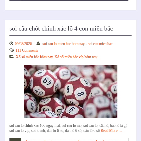
soi cầu chốt chính xác lô 4 con miền bắc
09/08/2026
soi cau lo mien bac hom nay - soi cau mien bac
111 Comments
Xổ số miền bắc hôm nay
,
Xổ số miền bắc víp hôm nay
soi cau lo chinh xac 100 ngay mai, soi cau lo mb, soi cau lo, cầu lô, bao lô là gì,
soi cau lo vip, soi lo mb, dan lo 6 so, dàn lô 6 số, dàn lô 6 số
Read More …