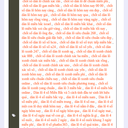
chốt số dàn lô chính xác rắn
,
chốt số dàn lô đề chuẩn miễn phí
,
chốt số dàn lô gan miền bắc
,
chốt số dàn lô hôm nay 00 00
,
chốt
số dàn lô hôm nay càng
,
chốt số dàn lô hôm nay em đẹp
,
chốt số
dàn lô hôm nay giá
,
chốt số dàn lô hôm nay qua
,
chốt số dàn lô
hôm nay rồng vàng
,
chốt số dàn lô hôm nay vàng ngày
,
chốt số
dàn lô miền bắc israel
,
chốt số dàn lô miền bắc khai
,
chốt số dàn
lô miền bắc soi cầu giờ vàng
,
chốt số dàn lô miền bắc tối nay
,
chốt số dàn lô ông địa
,
chốt số dàn lô siêu chuẩn 268
,
chốt số
dàn lô siêu chuẩn giải đặc biệt
,
chốt số dàn lô siêu chuẩn siêu đẹp
,
chốt số dàn lô xổ số hcm
,
chốt số dàn lô xổ số trực tiếp miền bắc
,
chốt số dàn lô xổ số u24
,
chốt số dàn lô xổ số yến
,
chốt số dàn
lô xsmb 247
,
chốt số dàn lô xsmb ag
,
chốt số dàn lô xsmb chính
xác 888
,
chốt số dàn lô xsmb chính xác ba miền
,
chốt số dàn lô
xsmb chính xác miền bắc
,
chốt số dàn lô xsmb chính xác rồng
,
chốt số dàn lô xsmb chính xác uno
,
chốt số dàn lô xsmb chính
xác xô sô
,
chốt số dàn lô xsmb chính xác yến
,
chốt số dàn lô
xsmb hôm nay
,
chốt số dàn lô xsmb miễn phí
,
chốt số dàn lô
xsmb siêu chuẩn chiều nay
,
chốt số dàn lô xsmb siêu chuẩn
online
,
chốt số dàn lô xsmb siêu chuẩn phương trang
,
chốt số
dàn lô xsmb yang chuẩn
,
dàn lô 3 miền bắc
,
dàn lô 4 số miền bắc
online
,
Dàn lô 4 số Miền Bắc và 5 cách tính đầu tư sinh lời hiệu
quả
,
dàn lô 4 số miền bắc vip
,
dàn lô 4 số miền nam
,
Dàn lô 4
số miền phí
,
dàn lô 4 số miền trung
,
dàn lô 4 số mn
,
dàn lô 4 số
một con lô duy nhất hôm nay
,
dàn lô 4 số nằm ở đâu
,
dàn lô 4 số
ngày hôm nay
,
dàn lô 4 số ngày hôm qua
,
dàn lô 4 số ngày mai
,
dàn lô 4 số ngày mai về con gì
,
dàn lô 4 số nghĩa là gì
,
dàn lô 4
số nuôi
,
dàn lô 4 số nuôi 2 ngày
,
dàn lô 4 số nuôi khung 3 ngày
miễn phí
,
dàn lô 4 số phatloc365
,
dàn lô 4 số quả trám
,
dàn lô 4