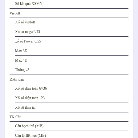
Sổ kết quả XSMN
Vietlott
Xổ số vietlott
Xo so mega 6/45
xổ số Power 6/55
Max 3D
Max 4D
Thống kê
Điện toán
Xổ số điện toán 6×36
Xổ số điện toán 123
Xổ số thần tài
TK Cầu
Cầu bạch thủ (MB)
Cầu lật liên tục (MB)