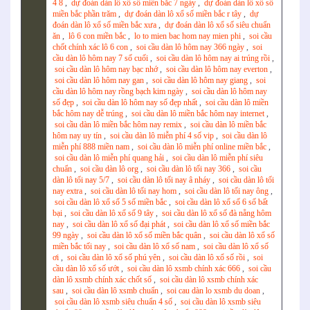
4 8
,
dự đoán dàn lô xổ số miền bắc 7 ngày
,
dự đoán dàn lô xổ số
miền bắc phần trăm
,
dự đoán dàn lô xổ số miền bắc r tây
,
dự
đoán dàn lô xổ số miền bắc xưa
,
dự đoán dàn lô xổ số siêu chuẩn
ăn
,
lô 6 con miền bắc
,
lo to mien bac hom nay mien phi
,
soi cầu
chốt chính xác lô 6 con
,
soi cầu dàn lô hôm nay 366 ngày
,
soi
cầu dàn lô hôm nay 7 số cuối
,
soi cầu dàn lô hôm nay ai trúng rồi
,
soi cầu dàn lô hôm nay bạc nhớ
,
soi cầu dàn lô hôm nay everton
,
soi cầu dàn lô hôm nay gan
,
soi cầu dàn lô hôm nay giang
,
soi
cầu dàn lô hôm nay rồng bạch kim ngày
,
soi cầu dàn lô hôm nay
số đẹp
,
soi cầu dàn lô hôm nay số đẹp nhất
,
soi cầu dàn lô miền
bắc hôm nay dễ trúng
,
soi cầu dàn lô miền bắc hôm nay internet
,
soi cầu dàn lô miền bắc hôm nay remix
,
soi cầu dàn lô miền bắc
hôm nay uy tín
,
soi cầu dàn lô miễn phí 4 số vip
,
soi cầu dàn lô
miễn phí 888 miền nam
,
soi cầu dàn lô miễn phí online miền bắc
,
soi cầu dàn lô miễn phí quang hải
,
soi cầu dàn lô miễn phí siêu
chuẩn
,
soi cầu dàn lô org
,
soi cầu dàn lô tối nay 366
,
soi cầu
dàn lô tối nay 5/7
,
soi cầu dàn lô tối nay â nháy
,
soi cầu dàn lô tối
nay extra
,
soi cầu dàn lô tối nay hom
,
soi cầu dàn lô tối nay ông
,
soi cầu dàn lô xổ số 5 số miền bắc
,
soi cầu dàn lô xổ số 6 số bất
bại
,
soi cầu dàn lô xổ số 9 tây
,
soi cầu dàn lô xổ số đà nẵng hôm
nay
,
soi cầu dàn lô xổ số đại phát
,
soi cầu dàn lô xổ số miền bắc
99 ngày
,
soi cầu dàn lô xổ số miền bắc quân
,
soi cầu dàn lô xổ số
miền bắc tối nay
,
soi cầu dàn lô xổ số nam
,
soi cầu dàn lô xổ số
ơi
,
soi cầu dàn lô xổ số phú yên
,
soi cầu dàn lô xổ số rồi
,
soi
cầu dàn lô xổ số ướt
,
soi cầu dàn lô xsmb chính xác 666
,
soi cầu
dàn lô xsmb chính xác chốt số
,
soi cầu dàn lô xsmb chính xác
sau
,
soi cầu dàn lô xsmb chuẩn
,
soi cau dàn lo xsmb du doan
,
soi cầu dàn lô xsmb siêu chuẩn 4 số
,
soi cầu dàn lô xsmb siêu