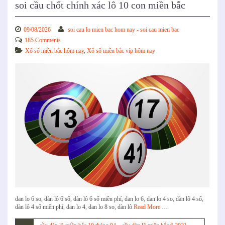
soi cầu chốt chính xác lô 10 con miền bắc
09/08/2026
soi cau lo mien bac hom nay - soi cau mien bac
185 Comments
Xổ số miền bắc hôm nay
,
Xổ số miền bắc víp hôm nay
dan lo 6 so, dàn lô 6 số, dàn lô 6 số miền phí, dan lo 6, dan lo 4 so, dàn lô 4 số,
dàn lô 4 số miền phí, dan lo 4, dan lo 8 so, dàn lô
Read More …