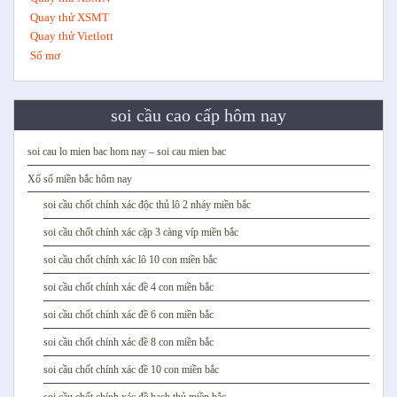
Quay thử XSMT
Quay thử Vietlott
Sổ mơ
soi cầu cao cấp hôm nay
soi cau lo mien bac hom nay – soi cau mien bac
Xổ số miền bắc hôm nay
soi cầu chốt chính xác độc thủ lô 2 nháy miền bắc
soi cầu chốt chính xác cặp 3 càng víp miền bắc
soi cầu chốt chính xác lô 10 con miền bắc
soi cầu chốt chính xác đề 4 con miền bắc
soi cầu chốt chính xác đề 6 con miền bắc
soi cầu chốt chính xác đề 8 con miền bắc
soi cầu chốt chính xác đề 10 con miền bắc