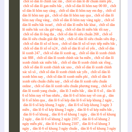
chốt số dàn lô chính xác rắn
,
chốt số dàn lô đề chuẩn miễn phí
,
chốt số dàn lô gan miền bắc
,
chốt số dàn lô hôm nay 00 00
,
chốt
số dàn lô hôm nay càng
,
chốt số dàn lô hôm nay em đẹp
,
chốt số
dàn lô hôm nay giá
,
chốt số dàn lô hôm nay qua
,
chốt số dàn lô
hôm nay rồng vàng
,
chốt số dàn lô hôm nay vàng ngày
,
chốt số
dàn lô miền bắc israel
,
chốt số dàn lô miền bắc khai
,
chốt số dàn
lô miền bắc soi cầu giờ vàng
,
chốt số dàn lô miền bắc tối nay
,
chốt số dàn lô ông địa
,
chốt số dàn lô siêu chuẩn 268
,
chốt số
dàn lô siêu chuẩn giải đặc biệt
,
chốt số dàn lô siêu chuẩn siêu đẹp
,
chốt số dàn lô xổ số hcm
,
chốt số dàn lô xổ số trực tiếp miền bắc
,
chốt số dàn lô xổ số u24
,
chốt số dàn lô xổ số yến
,
chốt số dàn
lô xsmb 247
,
chốt số dàn lô xsmb ag
,
chốt số dàn lô xsmb chính
xác 888
,
chốt số dàn lô xsmb chính xác ba miền
,
chốt số dàn lô
xsmb chính xác miền bắc
,
chốt số dàn lô xsmb chính xác rồng
,
chốt số dàn lô xsmb chính xác uno
,
chốt số dàn lô xsmb chính
xác xô sô
,
chốt số dàn lô xsmb chính xác yến
,
chốt số dàn lô
xsmb hôm nay
,
chốt số dàn lô xsmb miễn phí
,
chốt số dàn lô
xsmb siêu chuẩn chiều nay
,
chốt số dàn lô xsmb siêu chuẩn
online
,
chốt số dàn lô xsmb siêu chuẩn phương trang
,
chốt số
dàn lô xsmb yang chuẩn
,
dàn lô 3 miền bắc
,
dàn lô 6 số
,
dàn lô
6 số hôm nay về bao nhiêu
,
dàn lô 6 số hôm nay về con gì
,
dàn
lô 6 số hôm qua
,
dàn lô 6 số kép dàn lô 6 số kép khung 2 ngày
,
dàn lô 6 số kép khung 3 ngày
,
dàn lô 6 số kép khung 3 ngày 3
miền
,
dàn lô 6 số kép khung 5 ngày
,
dàn lô 6 số kép miền bắc
,
dàn lô 6 số khung
,
dàn lô 6 số khung 1 ngày
,
dàn lô 6 số khung
2 ngày
,
dàn lô 6 số khung 2 ngày 2107
,
dàn lô 6 số khung 2
ngày miễn phí
,
dàn lô 6 số khung 2107
,
dàn lô 6 số khung 3
ngày
,
dàn lô 6 số khung 3 ngày chuẩn
,
dàn lô 6 số khung 3 ngày