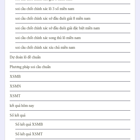
soi cầu chốt chính xác lô 3 số miền nam
soi cầu chốt chính xác sớ đầu đuôi giải 8 miền nam
soi cầu chốt chính xác sớ đầu đuôi giải đặc biệt miền nam
soi cầu chốt chính xác song thủ lô miền nam
soi cầu chốt chính xác xíu chủ miền nam
Dự đoán lô đề chuẩn
Phương pháp soi cầu chuẩn
XSMB
XSMN
XSMT
kết quả hôm nay
Sổ kết quả
Sổ kết quả XSMB
Sổ kết quả XSMT