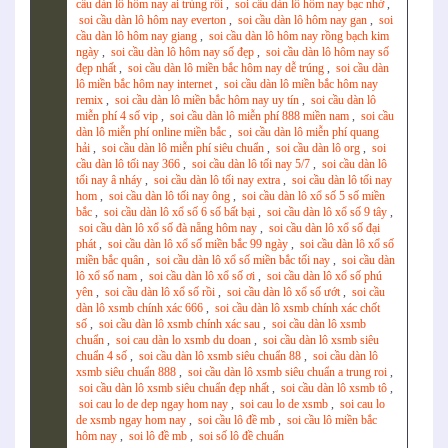
cầu dàn lô hôm nay ai trúng rồi
,
soi cầu dàn lô hôm nay bạc nhớ
,
soi cầu dàn lô hôm nay everton
,
soi cầu dàn lô hôm nay gan
,
soi
cầu dàn lô hôm nay giang
,
soi cầu dàn lô hôm nay rồng bạch kim
ngày
,
soi cầu dàn lô hôm nay số đẹp
,
soi cầu dàn lô hôm nay số
đẹp nhất
,
soi cầu dàn lô miền bắc hôm nay dễ trúng
,
soi cầu dàn
lô miền bắc hôm nay internet
,
soi cầu dàn lô miền bắc hôm nay
remix
,
soi cầu dàn lô miền bắc hôm nay uy tín
,
soi cầu dàn lô
miễn phí 4 số vip
,
soi cầu dàn lô miễn phí 888 miền nam
,
soi cầu
dàn lô miễn phí online miền bắc
,
soi cầu dàn lô miễn phí quang
hải
,
soi cầu dàn lô miễn phí siêu chuẩn
,
soi cầu dàn lô org
,
soi
cầu dàn lô tối nay 366
,
soi cầu dàn lô tối nay 5/7
,
soi cầu dàn lô
tối nay â nháy
,
soi cầu dàn lô tối nay extra
,
soi cầu dàn lô tối nay
hom
,
soi cầu dàn lô tối nay ông
,
soi cầu dàn lô xổ số 5 số miền
bắc
,
soi cầu dàn lô xổ số 6 số bất bại
,
soi cầu dàn lô xổ số 9 tây
,
soi cầu dàn lô xổ số đà nẵng hôm nay
,
soi cầu dàn lô xổ số đại
phát
,
soi cầu dàn lô xổ số miền bắc 99 ngày
,
soi cầu dàn lô xổ số
miền bắc quân
,
soi cầu dàn lô xổ số miền bắc tối nay
,
soi cầu dàn
lô xổ số nam
,
soi cầu dàn lô xổ số ơi
,
soi cầu dàn lô xổ số phú
yên
,
soi cầu dàn lô xổ số rồi
,
soi cầu dàn lô xổ số ướt
,
soi cầu
dàn lô xsmb chính xác 666
,
soi cầu dàn lô xsmb chính xác chốt
số
,
soi cầu dàn lô xsmb chính xác sau
,
soi cầu dàn lô xsmb
chuẩn
,
soi cau dàn lo xsmb du doan
,
soi cầu dàn lô xsmb siêu
chuẩn 4 số
,
soi cầu dàn lô xsmb siêu chuẩn 88
,
soi cầu dàn lô
xsmb siêu chuẩn 888
,
soi cầu dàn lô xsmb siêu chuẩn a trung roi
,
soi cầu dàn lô xsmb siêu chuẩn đẹp nhất
,
soi cầu dàn lô xsmb tô
,
soi cau lo de dep ngay hom nay
,
soi cau lo de xsmb
,
soi cau lo
de xsmb ngay hom nay
,
soi cầu lô đề mb
,
soi cầu lô miền bắc
hôm nay
,
soi lô đề mb
,
soi số lô đề chuẩn