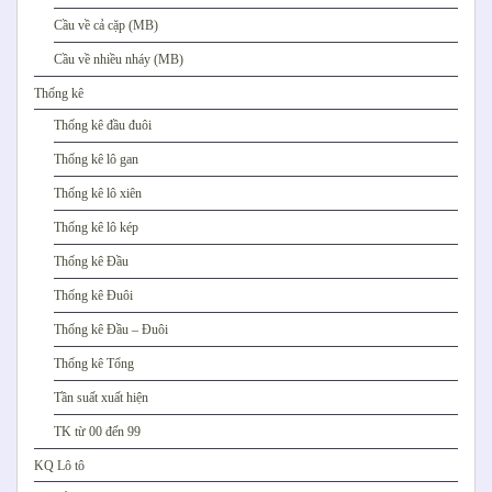
Cầu về cả cặp (MB)
Cầu về nhiều nháy (MB)
Thống kê
Thống kê đầu đuôi
Thống kê lô gan
Thống kê lô xiên
Thống kê lô kép
Thống kê Đầu
Thống kê Đuôi
Thống kê Đầu – Đuôi
Thống kê Tổng
Tần suất xuất hiện
TK từ 00 đến 99
KQ Lô tô