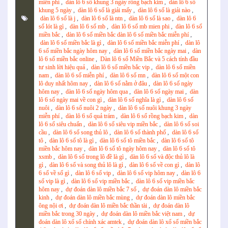
miễn phí
,
dàn lô 6 số khung 3 ngày rồng bạch kim
,
dàn lô 6 số
khung 5 ngày
,
dàn lô 6 số là giải mấy
,
dàn lô 6 số là giải nào
,
dàn lô 6 số là j
,
dàn lô 6 số là ntn
,
dàn lô 6 số là sao
,
dàn lô 6
số lót là gì
,
dàn lô 6 số mb
,
dàn lô 6 số mb mien phi
,
dàn lô 6 số
miền bắc
,
dàn lô 6 số miền bắc dàn lô 6 số miền bắc miễn phí
,
dàn lô 6 số miền bắc là gì
,
dàn lô 6 số miền bắc miễn phí
,
dàn lô
6 số miền bắc ngày hôm nay
,
dàn lô 6 số miền bắc ngày mai
,
dàn
lô 6 số miền bắc online
,
Dàn lô 6 số Miền Bắc và 5 cách tính đầu
tư sinh lời hiệu quả
,
dàn lô 6 số miền bắc vip
,
dàn lô 6 số miền
nam
,
dàn lô 6 số miễn phí
,
dàn lô 6 số mn
,
dàn lô 6 số một con
lô duy nhất hôm nay
,
dàn lô 6 số nằm ở đâu
,
dàn lô 6 số ngày
hôm nay
,
dàn lô 6 số ngày hôm qua
,
dàn lô 6 số ngày mai
,
dàn
lô 6 số ngày mai về con gì
,
dàn lô 6 số nghĩa là gì
,
dàn lô 6 số
nuôi
,
dàn lô 6 số nuôi 2 ngày
,
dàn lô 6 số nuôi khung 3 ngày
miễn phí
,
dàn lô 6 số quả trám
,
dàn lô 6 số rồng bạch kim
,
dàn
lô 6 số siêu chuẩn
,
dàn lô 6 số siêu vip miền bắc
,
dàn lô 6 số soi
cầu
,
dàn lô 6 số song thủ lô
,
dàn lô 6 số thành phố
,
dàn lô 6 số
tô
,
dàn lô 6 số tô là gì
,
dàn lô 6 số tô miền bắc
,
dàn lô 6 số tô
miền bắc hôm nay
,
dàn lô 6 số tô ngày hôm nay
,
dàn lô 6 số tô
xsmb
,
dàn lô 6 số trong lô đề là gì
,
dàn lô 6 số và độc thủ lô là
gì
,
dàn lô 6 số và song thủ lô là gì
,
dàn lô 6 số về con gì
,
dàn lô
6 số về số gì
,
dàn lô 6 số vip
,
dàn lô 6 số vip hôm nay
,
dàn lô 6
số vip là gì
,
dàn lô 6 số vip miền bắc
,
dàn lô 6 số vip miền bắc
hôm nay
,
dự đoán dàn lô miền bắc 7 số
,
dự đoán dàn lô miền bắc
kinh
,
dự đoán dàn lô miền bắc mùng
,
dự đoán dàn lô miền bắc
ông nội ơi
,
dự đoán dàn lô miền bắc thần tài
,
dự đoán dàn lô
miền bắc trong 30 ngày
,
dự đoán dàn lô miền bắc việt nam
,
dự
đoán dàn lô xổ số chính xác amtek
,
dự đoán dàn lô xổ số miền bắc