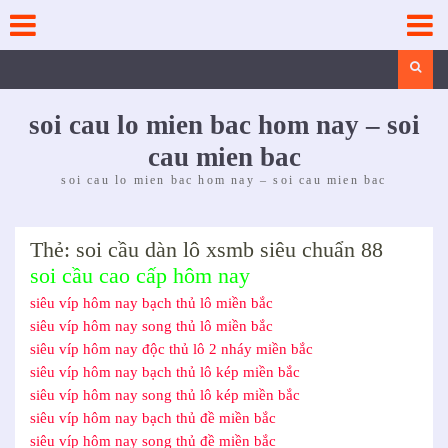
Skip
to
content
Search
soi cau lo mien bac hom nay – soi
cau mien bac
soi cau lo mien bac hom nay – soi cau mien bac
Thẻ:
soi cầu dàn lô xsmb siêu chuẩn 88
soi cầu cao cấp hôm nay
siêu víp hôm nay bạch thủ lô miền bắc
siêu víp hôm nay song thủ lô miền bắc
siêu víp hôm nay độc thủ lô 2 nháy miền bắc
siêu víp hôm nay bạch thủ lô kép miền bắc
siêu víp hôm nay song thủ lô kép miền bắc
siêu víp hôm nay bạch thủ đề miền bắc
siêu víp hôm nay song thủ đề miền bắc