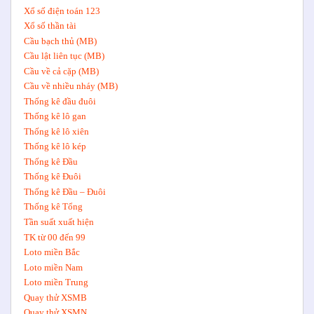
Xổ số điện toán 123
Xổ số thần tài
Cầu bạch thủ (MB)
Cầu lật liên tục (MB)
Cầu về cả cặp (MB)
Cầu về nhiều nháy (MB)
Thống kê đầu đuôi
Thống kê lô gan
Thống kê lô xiên
Thống kê lô kép
Thống kê Đầu
Thống kê Đuôi
Thống kê Đầu – Đuôi
Thống kê Tổng
Tần suất xuất hiện
TK từ 00 đến 99
Loto miền Bắc
Loto miền Nam
Loto miền Trung
Quay thử XSMB
Quay thử XSMN