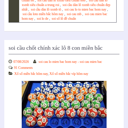
chuẩn 88
,
soi cầu dàn lô xsmb siêu chuẩn 888
,
soi cầu dàn lô
xsmb siêu chuẩn a trung roi
,
soi cầu dàn lô xsmb siêu chuẩn đẹp
nhất
,
soi cầu dàn lô xsmb tô
,
soi cau lo to mien bac hom nay
,
soi cầu loto miền bắc hôm nay
,
soi cau mb
,
soi cau mien bac
hom nay
,
soi lo de
,
soi số lô đề chuẩn
soi cầu chốt chính xác lô 8 con miền bắc
07/08/2026
soi cau lo mien bac hom nay - soi cau mien bac
91 Comments
Xổ số miền bắc hôm nay
,
Xổ số miền bắc víp hôm nay