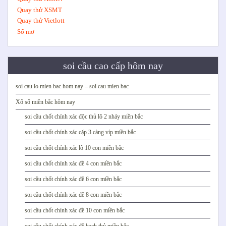
Quay thử XSMT
Quay thử Vietlott
Sổ mơ
soi cầu cao cấp hôm nay
soi cau lo mien bac hom nay – soi cau mien bac
Xổ số miền bắc hôm nay
soi cầu chốt chính xác độc thủ lô 2 nháy miền bắc
soi cầu chốt chính xác cặp 3 càng víp miền bắc
soi cầu chốt chính xác lô 10 con miền bắc
soi cầu chốt chính xác đề 4 con miền bắc
soi cầu chốt chính xác đề 6 con miền bắc
soi cầu chốt chính xác đề 8 con miền bắc
soi cầu chốt chính xác đề 10 con miền bắc