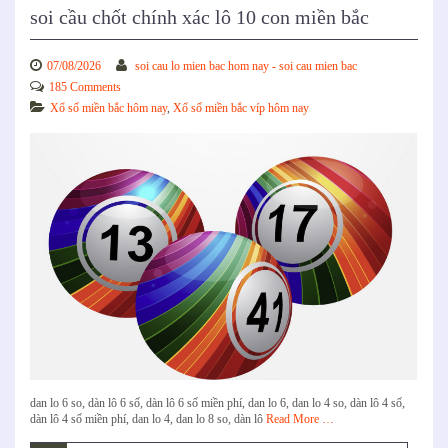
soi cầu chốt chính xác lô 10 con miền bắc
07/08/2026
soi cau lo mien bac hom nay - soi cau mien bac
185 Comments
Xổ số miền bắc hôm nay
,
Xổ số miền bắc víp hôm nay
dan lo 6 so, dàn lô 6 số, dàn lô 6 số miền phí, dan lo 6, dan lo 4 so, dàn lô 4 số,
dàn lô 4 số miền phí, dan lo 4, dan lo 8 so, dàn lô
Read More …