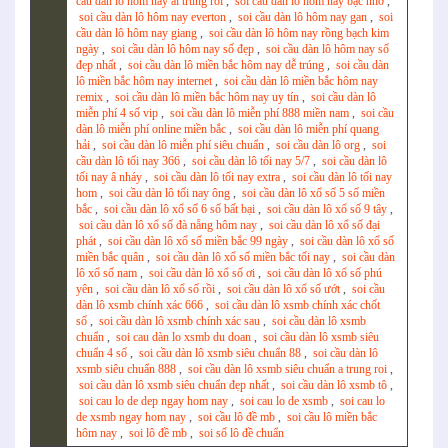
cầu dàn lô hôm nay ai trúng rồi
,
soi cầu dàn lô hôm nay bạc nhớ
,
soi cầu dàn lô hôm nay everton
,
soi cầu dàn lô hôm nay gan
,
soi
cầu dàn lô hôm nay giang
,
soi cầu dàn lô hôm nay rồng bạch kim
ngày
,
soi cầu dàn lô hôm nay số đẹp
,
soi cầu dàn lô hôm nay số
đẹp nhất
,
soi cầu dàn lô miền bắc hôm nay dễ trúng
,
soi cầu dàn
lô miền bắc hôm nay internet
,
soi cầu dàn lô miền bắc hôm nay
remix
,
soi cầu dàn lô miền bắc hôm nay uy tín
,
soi cầu dàn lô
miễn phí 4 số vip
,
soi cầu dàn lô miễn phí 888 miền nam
,
soi cầu
dàn lô miễn phí online miền bắc
,
soi cầu dàn lô miễn phí quang
hải
,
soi cầu dàn lô miễn phí siêu chuẩn
,
soi cầu dàn lô org
,
soi
cầu dàn lô tối nay 366
,
soi cầu dàn lô tối nay 5/7
,
soi cầu dàn lô
tối nay â nháy
,
soi cầu dàn lô tối nay extra
,
soi cầu dàn lô tối nay
hom
,
soi cầu dàn lô tối nay ông
,
soi cầu dàn lô xổ số 5 số miền
bắc
,
soi cầu dàn lô xổ số 6 số bất bại
,
soi cầu dàn lô xổ số 9 tây
,
soi cầu dàn lô xổ số đà nẵng hôm nay
,
soi cầu dàn lô xổ số đại
phát
,
soi cầu dàn lô xổ số miền bắc 99 ngày
,
soi cầu dàn lô xổ số
miền bắc quân
,
soi cầu dàn lô xổ số miền bắc tối nay
,
soi cầu dàn
lô xổ số nam
,
soi cầu dàn lô xổ số ơi
,
soi cầu dàn lô xổ số phú
yên
,
soi cầu dàn lô xổ số rồi
,
soi cầu dàn lô xổ số ướt
,
soi cầu
dàn lô xsmb chính xác 666
,
soi cầu dàn lô xsmb chính xác chốt
số
,
soi cầu dàn lô xsmb chính xác sau
,
soi cầu dàn lô xsmb
chuẩn
,
soi cau dàn lo xsmb du doan
,
soi cầu dàn lô xsmb siêu
chuẩn 4 số
,
soi cầu dàn lô xsmb siêu chuẩn 88
,
soi cầu dàn lô
xsmb siêu chuẩn 888
,
soi cầu dàn lô xsmb siêu chuẩn a trung roi
,
soi cầu dàn lô xsmb siêu chuẩn đẹp nhất
,
soi cầu dàn lô xsmb tô
,
soi cau lo de dep ngay hom nay
,
soi cau lo de xsmb
,
soi cau lo
de xsmb ngay hom nay
,
soi cầu lô đề mb
,
soi cầu lô miền bắc
hôm nay
,
soi lô đề mb
,
soi số lô đề chuẩn