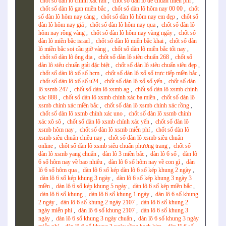
chốt số dàn lô chính xác rắn
,
chốt số dàn lô đề chuẩn miễn phí
,
chốt số dàn lô gan miền bắc
,
chốt số dàn lô hôm nay 00 00
,
chốt
số dàn lô hôm nay càng
,
chốt số dàn lô hôm nay em đẹp
,
chốt số
dàn lô hôm nay giá
,
chốt số dàn lô hôm nay qua
,
chốt số dàn lô
hôm nay rồng vàng
,
chốt số dàn lô hôm nay vàng ngày
,
chốt số
dàn lô miền bắc israel
,
chốt số dàn lô miền bắc khai
,
chốt số dàn
lô miền bắc soi cầu giờ vàng
,
chốt số dàn lô miền bắc tối nay
,
chốt số dàn lô ông địa
,
chốt số dàn lô siêu chuẩn 268
,
chốt số
dàn lô siêu chuẩn giải đặc biệt
,
chốt số dàn lô siêu chuẩn siêu đẹp
,
chốt số dàn lô xổ số hcm
,
chốt số dàn lô xổ số trực tiếp miền bắc
,
chốt số dàn lô xổ số u24
,
chốt số dàn lô xổ số yến
,
chốt số dàn
lô xsmb 247
,
chốt số dàn lô xsmb ag
,
chốt số dàn lô xsmb chính
xác 888
,
chốt số dàn lô xsmb chính xác ba miền
,
chốt số dàn lô
xsmb chính xác miền bắc
,
chốt số dàn lô xsmb chính xác rồng
,
chốt số dàn lô xsmb chính xác uno
,
chốt số dàn lô xsmb chính
xác xô sô
,
chốt số dàn lô xsmb chính xác yến
,
chốt số dàn lô
xsmb hôm nay
,
chốt số dàn lô xsmb miễn phí
,
chốt số dàn lô
xsmb siêu chuẩn chiều nay
,
chốt số dàn lô xsmb siêu chuẩn
online
,
chốt số dàn lô xsmb siêu chuẩn phương trang
,
chốt số
dàn lô xsmb yang chuẩn
,
dàn lô 3 miền bắc
,
dàn lô 6 số
,
dàn lô
6 số hôm nay về bao nhiêu
,
dàn lô 6 số hôm nay về con gì
,
dàn
lô 6 số hôm qua
,
dàn lô 6 số kép dàn lô 6 số kép khung 2 ngày
,
dàn lô 6 số kép khung 3 ngày
,
dàn lô 6 số kép khung 3 ngày 3
miền
,
dàn lô 6 số kép khung 5 ngày
,
dàn lô 6 số kép miền bắc
,
dàn lô 6 số khung
,
dàn lô 6 số khung 1 ngày
,
dàn lô 6 số khung
2 ngày
,
dàn lô 6 số khung 2 ngày 2107
,
dàn lô 6 số khung 2
ngày miễn phí
,
dàn lô 6 số khung 2107
,
dàn lô 6 số khung 3
ngày
,
dàn lô 6 số khung 3 ngày chuẩn
,
dàn lô 6 số khung 3 ngày