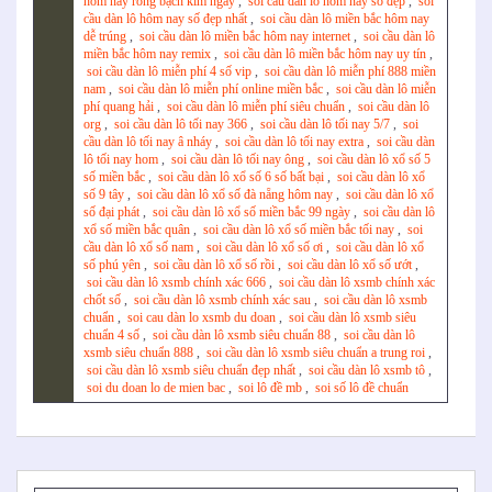
hôm nay rồng bạch kim ngày
,
soi cầu dàn lô hôm nay số đẹp
,
soi
cầu dàn lô hôm nay số đẹp nhất
,
soi cầu dàn lô miền bắc hôm nay
dễ trúng
,
soi cầu dàn lô miền bắc hôm nay internet
,
soi cầu dàn lô
miền bắc hôm nay remix
,
soi cầu dàn lô miền bắc hôm nay uy tín
,
soi cầu dàn lô miễn phí 4 số vip
,
soi cầu dàn lô miễn phí 888 miền
nam
,
soi cầu dàn lô miễn phí online miền bắc
,
soi cầu dàn lô miễn
phí quang hải
,
soi cầu dàn lô miễn phí siêu chuẩn
,
soi cầu dàn lô
org
,
soi cầu dàn lô tối nay 366
,
soi cầu dàn lô tối nay 5/7
,
soi
cầu dàn lô tối nay â nháy
,
soi cầu dàn lô tối nay extra
,
soi cầu dàn
lô tối nay hom
,
soi cầu dàn lô tối nay ông
,
soi cầu dàn lô xổ số 5
số miền bắc
,
soi cầu dàn lô xổ số 6 số bất bại
,
soi cầu dàn lô xổ
số 9 tây
,
soi cầu dàn lô xổ số đà nẵng hôm nay
,
soi cầu dàn lô xổ
số đại phát
,
soi cầu dàn lô xổ số miền bắc 99 ngày
,
soi cầu dàn lô
xổ số miền bắc quân
,
soi cầu dàn lô xổ số miền bắc tối nay
,
soi
cầu dàn lô xổ số nam
,
soi cầu dàn lô xổ số ơi
,
soi cầu dàn lô xổ
số phú yên
,
soi cầu dàn lô xổ số rồi
,
soi cầu dàn lô xổ số ướt
,
soi cầu dàn lô xsmb chính xác 666
,
soi cầu dàn lô xsmb chính xác
chốt số
,
soi cầu dàn lô xsmb chính xác sau
,
soi cầu dàn lô xsmb
chuẩn
,
soi cau dàn lo xsmb du doan
,
soi cầu dàn lô xsmb siêu
chuẩn 4 số
,
soi cầu dàn lô xsmb siêu chuẩn 88
,
soi cầu dàn lô
xsmb siêu chuẩn 888
,
soi cầu dàn lô xsmb siêu chuẩn a trung roi
,
soi cầu dàn lô xsmb siêu chuẩn đẹp nhất
,
soi cầu dàn lô xsmb tô
,
soi du doan lo de mien bac
,
soi lô đề mb
,
soi số lô đề chuẩn