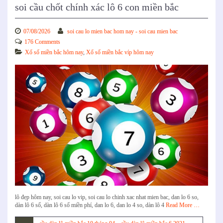
soi cầu chốt chính xác lô 6 con miền bắc
07/08/2026
soi cau lo mien bac hom nay - soi cau mien bac
176 Comments
Xổ số miền bắc hôm nay
,
Xổ số miền bắc víp hôm nay
lô đẹp hôm nay, soi cau lo vip, soi cau lo chinh xac nhat mien bac, dan lo 6 so,
dàn lô 6 số, dàn lô 6 số miền phí, dan lo 6, dan lo 4 so, dàn lô 4
Read More …