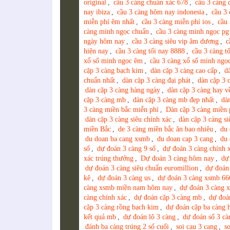
original
,
cầu 3 càng chuẩn xác 678
,
cầu 3 càng 
nay ibiza
,
cầu 3 càng hôm nay indonesia
,
cầu 3
miễn phí êm nhất
,
cầu 3 càng miễn phí ios
,
cầu
càng minh ngọc chuẩn
,
cầu 3 càng minh ngọc pg
ngày hôm nay
,
cầu 3 càng siêu vip âm dương
,
c
hiện nay
,
cầu 3 càng tối nay 8888
,
cầu 3 càng tố
xổ số minh ngọc êm
,
cầu 3 càng xổ số minh ngọ
cặp 3 càng bạch kim
,
dàn cặp 3 càng cao cấp
,
d
chuẩn nhất
,
dàn cặp 3 càng đại phát
,
dàn cặp 3 
dàn cặp 3 càng hàng ngày
,
dàn cặp 3 càng hay v
cặp 3 càng mb
,
dàn cặp 3 càng mb đẹp nhất
,
dà
3 càng miền bắc miễn phí
,
Dàn cặp 3 càng miền 
dàn cặp 3 càng siêu chính xác
,
dàn cặp 3 càng si
miền Bắc
,
de 3 càng miền bắc ăn bao nhiêu
,
du 
du doan ba cang xsmb
,
du doan cap 3 cang
,
du 
số
,
dự đoán 3 càng 9 số
,
dự đoán 3 càng chính 
xác trúng thưởng
,
Dự đoán 3 càng hôm nay
,
dự
dự đoán 3 càng siêu chuẩn euromillion
,
dự đoán
kê
,
dự đoán 3 càng us
,
dự đoán 3 càng xsmb 6
càng xsmb miền nam hôm nay
,
dự đoán 3 càng 
càng chính xác
,
dự đoán cặp 3 càng mb
,
dự đoá
cặp 3 càng rồng bạch kim
,
dự đoán cặp ba càng 
kết quả mb
,
dự đoán lô 3 càng
,
dự đoán số 3 cà
đánh ba càng trúng 2 số cuối
,
soi cau 3 cang
,
s