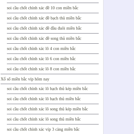
soi cầu chốt chính xác đề 10 con miền bắc
soi cầu chốt chính xác đề bạch thủ miền bắc
soi cầu chốt chính xác đề đầu đuôi miền bắc
soi cầu chốt chính xác đề song thủ miền bắc
soi cầu chốt chính xác lô 4 con miền bắc
soi cầu chốt chính xác lô 6 con miền bắc
soi cầu chốt chính xác lô 8 con miền bắc
Xổ số miền bắc víp hôm nay
soi cầu chốt chính xác lô bạch thủ kép miền bắc
soi cầu chốt chính xác lô bạch thủ miền bắc
soi cầu chốt chính xác lô song thủ kép miền bắc
soi cầu chốt chính xác lô song thủ miền bắc
soi cầu chốt chính xác víp 3 càng miền bắc