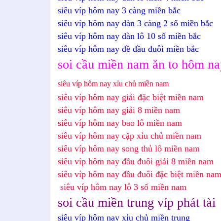
siêu víp hôm nay 3 càng miền bắc
siêu víp hôm nay dàn 3 càng 2 số miền bắc
siêu víp hôm nay dàn lô 10 số miền bắc
siêu víp hôm nay đề đầu đuôi miền bắc
soi cầu miền nam ăn to hôm na
siêu víp hôm nay xỉu chủ miền nam
siêu víp hôm nay giải đặc biệt miền nam
siêu víp hôm nay giải 8 miền nam
siêu víp hôm nay bao lô miền nam
siêu víp hôm nay cặp xỉu chủ miền nam
siêu víp hôm nay song thủ lô miền nam
siêu víp hôm nay đầu đuôi giải 8 miền nam
siêu víp hôm nay đầu đuôi đặc biệt miền na
siêu víp hôm nay lô 3 số miền nam
soi cầu miền trung víp phát tài
siêu víp hôm nay xỉu chủ miền trung