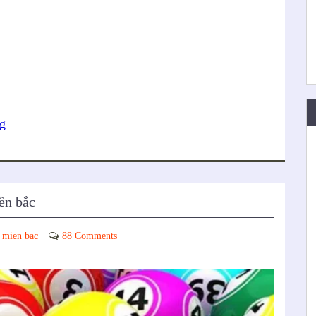
ng
iền bắc
u mien bac
88 Comments