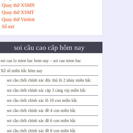
Quay thử XSMN
Quay thử XSMT
Quay thử Vietlott
Sổ mơ
soi cầu cao cấp hôm nay
soi cau lo mien bac hom nay – soi cau mien bac
Xổ số miền bắc hôm nay
soi cầu chốt chính xác độc thủ lô 2 nháy miền bắc
soi cầu chốt chính xác cặp 3 càng víp miền bắc
soi cầu chốt chính xác lô 10 con miền bắc
soi cầu chốt chính xác đề 4 con miền bắc
soi cầu chốt chính xác đề 6 con miền bắc
soi cầu chốt chính xác đề 8 con miền bắc