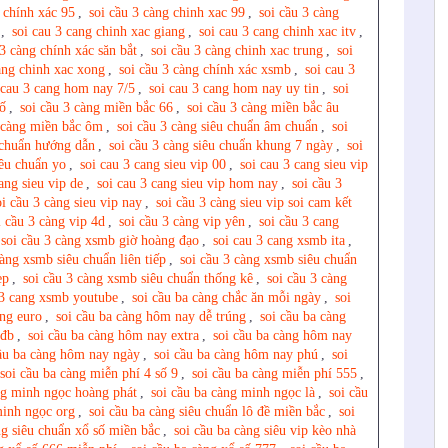
 chính xác 95
,
soi cầu 3 càng chinh xac 99
,
soi cầu 3 càng
,
soi cau 3 cang chinh xac giang
,
soi cau 3 cang chinh xac itv
,
 3 càng chính xác săn bắt
,
soi cầu 3 càng chinh xac trung
,
soi
ang chinh xac xong
,
soi cầu 3 càng chính xác xsmb
,
soi cau 3
 cau 3 cang hom nay 7/5
,
soi cau 3 cang hom nay uy tin
,
soi
số
,
soi cầu 3 càng miền bắc 66
,
soi cầu 3 càng miền bắc âu
3 càng miền bắc ôm
,
soi cầu 3 càng siêu chuẩn âm chuẩn
,
soi
u chuẩn hướng dẫn
,
soi cầu 3 càng siêu chuẩn khung 7 ngày
,
soi
iêu chuẩn yo
,
soi cau 3 cang sieu vip 00
,
soi cau 3 cang sieu vip
ang sieu vip de
,
soi cau 3 cang sieu vip hom nay
,
soi cầu 3
oi cầu 3 càng sieu vip nay
,
soi cầu 3 càng sieu vip soi cam kết
i cầu 3 càng vip 4d
,
soi cầu 3 càng vip yên
,
soi cầu 3 cang
soi cầu 3 càng xsmb giờ hoàng đạo
,
soi cau 3 cang xsmb ita
,
càng xsmb siêu chuẩn liên tiếp
,
soi cầu 3 càng xsmb siêu chuẩn
ẹp
,
soi cầu 3 càng xsmb siêu chuẩn thống kê
,
soi cầu 3 càng
 3 cang xsmb youtube
,
soi cầu ba càng chắc ăn mỗi ngày
,
soi
àng euro
,
soi cầu ba càng hôm nay dễ trúng
,
soi cầu ba càng
 đb
,
soi cầu ba càng hôm nay extra
,
soi cầu ba càng hôm nay
cầu ba càng hôm nay ngày
,
soi cầu ba càng hôm nay phú
,
soi
soi cầu ba càng miễn phí 4 số 9
,
soi cầu ba càng miễn phí 555
,
ng minh ngọc hoàng phát
,
soi cầu ba càng minh ngọc là
,
soi cầu
minh ngọc org
,
soi cầu ba càng siêu chuẩn lô đề miền bắc
,
soi
ng siêu chuẩn xổ số miền bắc
,
soi cầu ba càng siêu vip kèo nhà