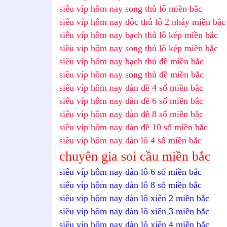
siêu víp hôm nay song thủ lô miền bắc
siêu víp hôm nay độc thủ lô 2 nháy miền bắc
siêu víp hôm nay bạch thủ lô kép miền bắc
siêu víp hôm nay song thủ lô kép miền bắc
siêu víp hôm nay bạch thủ đề miền bắc
siêu víp hôm nay song thủ đề miền bắc
siêu víp hôm nay dàn đề 4 số miền bắc
siêu víp hôm nay dàn đề 6 số miền bắc
siêu víp hôm nay dàn đề 8 số miền bắc
siêu víp hôm nay dàn đề 10 số miền bắc
siêu víp hôm nay dàn lô 4 số miền bắc
chuyên gia soi cầu miền bắc
siêu víp hôm nay dàn lô 6 số miền bắc
siêu víp hôm nay dàn lô 8 số miền bắc
siêu víp hôm nay dàn lô xiên 2 miền bắc
siêu víp hôm nay dàn lô xiên 3 miền bắc
siêu víp hôm nay dàn lô xiên 4 miền bắc