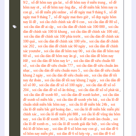
9/2
,
số đề hôm nay gia lai
,
số đề hôm nay ở miền trung
,
số đề
hôm nay ơi
,
số đề hôm nay ông địa
,
số đề miền bắc hôm nay ra
con gì
,
số đề miễn phí online
,
số đề ngày mai 9 tháng 6
,
số đề
ngày mai 9 tháng 7
,
số đề ngày mai theo giờ
,
số đẹp ngày hôm
nay lô đề
,
soi cầu chốt chính xác đề 6 con
,
soi cầu dàn đề 80 số
,
soi cầu dàn đề ai cập
,
soi cầu dàn đề chính xác 100 000
,
soi cầu
dàn đề chính xác 100 lô khung
,
soi cầu dàn đề chính xác 100 old
,
soi cầu dàn đề chính xác 100 phía trước
,
soi cầu dàn đề chính xác
100 quả
,
soi cầu dàn đề chính xác 100 yên
,
soi cầu dàn đề chính
xác 202
,
soi cầu dàn đề chính xác 60 ngày
,
soi cầu dàn đề chính
xác youtube
,
soi cầu dàn đề hôm nay 00
,
soi cầu dàn đề hôm nay
60 số
,
soi cầu dàn đề hôm nay ăn gì
,
soi cầu dàn đề hôm nay
êđê
,
soi cầu dàn đề hôm nay k+
,
soi cầu dàn đề siêu chuẩn 60
số
,
soi cầu dàn đề siêu chuẩn 777
,
soi cầu dàn đề siêu chuẩn âm
nhạc
,
soi cầu dàn đề siêu chuẩn euro 5
,
soi cầu dàn đề siêu chuẩn
khung 2 ngày
,
soi cầu dàn đề siêu chuẩn om
,
soi cầu dàn đề tối
nay dự đoán
,
soi cầu dàn đề tối nay khung 2 ngày
,
soi cầu dàn đề
xổ số 00
,
soi cầu dàn đề xổ số 100 ngày
,
soi cầu dàn đề xổ số
204
,
soi cầu dàn đề xổ số ăn thông
,
soi cầu dàn đề xổ số phát tài
,
soi cầu dàn đề xsmb 60
,
soi cầu dàn đề xsmb kubet
,
soi cầu dàn
đề xsmb số miền bắc
,
soi cầu dàn đề xsmb yên bái
,
soi cầu lô đề
chuẩn nhất miền bắc hôm nay
,
soi cầu lô đề miền bắc 24h
,
soi
cầu lô đề miền bắc giờ hoàng đạo
,
soi cầu lô đề miền bắc miễn phí
chính xác
,
soi cầu lô đề miễn phí 888
,
soi cầu lô đề vũng tàu hôm
nay
,
soi cầu lô đề xsmb 365
,
soi cầu lô đề xsmb âm chuẩn
,
soi
cầu lô đề xsmb es
,
soi cầu lô đề xsmb giải đặc biệt
,
soi cầu sông
thủ lô đề hôm nay
,
soi dàn đề 6 số hôm nay con gì
,
soi dàn đề 6
số hôm nay miễn phí
,
soi dàn đề 6 số kép vip
,
soi dàn đề 6 số