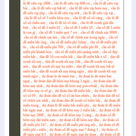
lô đề siêu vip 2888
,
cầu lô đề siêu vip 888.vn
,
cầu lô đề siêu vip
bắc
,
cầu lô đề siêu vip bất tử
,
cầu lô đề siêu vip hom nay
,
cầu lô
đề siêu vip php
,
cầu lô đề siêu vip ướt
,
cầu lô đề siêu vip vip
,
cầu lô đề xổ số 3 miền hôm nay
,
cầu lô đề xổ số càng
,
cầu lô đề
xổ số chiều nay
,
cầu lô đề xổ số dàn
,
cầu lô đề xsmb giải đặc
biệt
,
cầu số đề 3 miền 02
,
cầu số đề 3 miền 18
,
cầu số đề 3 miền
là con gì
,
cầu số đề 3 miền quý 7 soi
,
cầu số đề chính xác 9999
,
cầu số đề chính xác âm
,
cầu số đề chính xác trong ngày
,
cầu số
đề miền bắc ông
,
cầu số đề miễn phí 2nhay
,
cầu số đề miễn phí
6s
,
cầu số đề miễn phí 789
,
cầu số đề miễn phí 99
,
cầu số đề
miễn phí khánh hòa
,
cầu số đề miễn phí quảng ninh
,
cầu số đẹp
miền bắc
,
dàn đề 10 con miền bắc
,
dàn đề miền bắc e số
,
dàn đề
xsmb tối nay
,
dàn đề xsmb tối nay 24h
,
dàn đề xsmb tối nay
anh
,
dàn đề xsmb tối nay ba miền
,
dàn đề xsmb tối nay bất tử
miền bắc
,
dàn đề xsmb tối nay hàng ngày
,
dàn đề xsmb tối nay
minh ngọc
,
du doan lo de mien bac
,
du doan lo de mien bac
ngay
,
dự đoán dàn đề hôm nay khung 3 ngày
,
dự đoán dàn đề
hôm nay nhất
,
dự đoán dàn đề hôm nay powerball
,
dự đoán dàn
đề hôm nay ra số gì
,
dự đoán dàn đề miền bắc
,
dự đoán dàn đề
xổ số 99
,
dự đoán dàn đề xổ số ăn bao nhiêu
,
dự đoán dàn đề xổ
số chính xác nhất
,
dự đoán dàn đề xsmb số miền bắc
,
dự đoán đề
miền trung
,
dự đoán lô đề miền bắc miễn phí
,
dự đoán lô đề miền
bắc ngày mai
,
dự đoán số đề hôm nay 2 miền bắc
,
dự đoán số đề
hôm nay 2888
,
dự đoán số đề hôm nay 3 càng
,
dự đoán số đề
hôm nay đài miền nam
,
dự đoán số đề hôm nay đầu
,
dự đoán số
đề miễn phí 247
,
dự đoán số đề miễn phí ông nội
,
dự đoán số đề
miễn phí s miền
,
dự đoán số đề ngày mai 7 tháng 3
,
dự đoán số
đề ngày mai 8/3
,
dự đoán số đề ngày mai du doan
,
dự đoán số đề