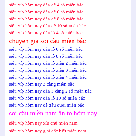
siêu víp hôm nay dàn đề 4 số miền bắc
siêu víp hôm nay dàn đề 6 số miền bắc
siêu víp hôm nay dàn đề 8 số miền bắc
siêu víp hôm nay dàn đề 10 số miền bắc
siêu víp hôm nay dàn lô 4 số miền bắc
chuyên gia soi cầu miền bắc
siêu víp hôm nay dàn lô 6 số miền bắc
siêu víp hôm nay dàn lô 8 số miền bắc
siêu víp hôm nay dàn lô xiên 2 miền bắc
siêu víp hôm nay dàn lô xiên 3 miền bắc
siêu víp hôm nay dàn lô xiên 4 miền bắc
siêu víp hôm nay 3 càng miền bắc
siêu víp hôm nay dàn 3 càng 2 số miền bắc
siêu víp hôm nay dàn lô 10 số miền bắc
siêu víp hôm nay đề đầu đuôi miền bắc
soi cầu miền nam ăn to hôm nay
siêu víp hôm nay xỉu chủ miền nam
siêu víp hôm nay giải đặc biệt miền nam