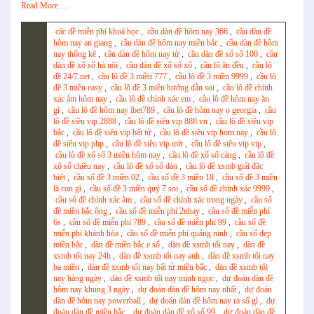
Read More …
các đề miễn phí khoá học
,
cầu dàn đề hôm nay 366
,
cầu dàn đề
hôm nay an giang
,
cầu dàn đề hôm nay miền bắc
,
cầu dàn đề hôm
nay thống kê
,
cầu dàn đề hôm nay tử
,
cầu dàn đề xổ số 100
,
cầu
dàn đề xổ số hà nội
,
cầu dàn đề xổ số xổ
,
cầu lô ăn đều
,
cầu lô
đề 24/7.net
,
cầu lô đề 3 miền 777
,
cầu lô đề 3 miền 9999
,
cầu lô
đề 3 miền easy
,
cầu lô đề 3 miền hướng dẫn soi
,
cầu lô đề chính
xác âm hôm nay
,
cầu lô đề chính xác em
,
cầu lô đề hôm nay ăn
gì
,
cầu lô đề hôm nay ibet789
,
cầu lô đề hôm nay o georgia
,
cầu
lô đề siêu vip 2888
,
cầu lô đề siêu vip 888.vn
,
cầu lô đề siêu vip
bắc
,
cầu lô đề siêu vip bất tử
,
cầu lô đề siêu vip hom nay
,
cầu lô
đề siêu vip php
,
cầu lô đề siêu vip ướt
,
cầu lô đề siêu vip vip
,
cầu lô đề xổ số 3 miền hôm nay
,
cầu lô đề xổ số càng
,
cầu lô đề
xổ số chiều nay
,
cầu lô đề xổ số dàn
,
cầu lô đề xsmb giải đặc
biệt
,
cầu số đề 3 miền 02
,
cầu số đề 3 miền 18
,
cầu số đề 3 miền
là con gì
,
cầu số đề 3 miền quý 7 soi
,
cầu số đề chính xác 9999
,
cầu số đề chính xác âm
,
cầu số đề chính xác trong ngày
,
cầu số
đề miền bắc ông
,
cầu số đề miễn phí 2nhay
,
cầu số đề miễn phí
6s
,
cầu số đề miễn phí 789
,
cầu số đề miễn phí 99
,
cầu số đề
miễn phí khánh hòa
,
cầu số đề miễn phí quảng ninh
,
cầu số đẹp
miền bắc
,
dàn đề miền bắc e số
,
dàn đề xsmb tối nay
,
dàn đề
xsmb tối nay 24h
,
dàn đề xsmb tối nay anh
,
dàn đề xsmb tối nay
ba miền
,
dàn đề xsmb tối nay bất tử miền bắc
,
dàn đề xsmb tối
nay hàng ngày
,
dàn đề xsmb tối nay minh ngọc
,
dự đoán dàn đề
hôm nay khung 3 ngày
,
dự đoán dàn đề hôm nay nhất
,
dự đoán
dàn đề hôm nay powerball
,
dự đoán dàn đề hôm nay ra số gì
,
dự
đoán dàn đề miền bắc
,
dự đoán dàn đề xổ số 99
,
dự đoán dàn đề