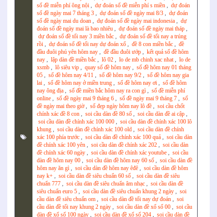
số đề miễn phí ông nội
,
dự đoán số đề miễn phí s miền
,
dự đoán
số đề ngày mai 7 tháng 3
,
dự đoán số đề ngày mai 8/3
,
dự đoán
số đề ngày mai du doan
,
dự đoán số đề ngày mai indonesia
,
dự
đoán số đề ngày mai là bao nhiêu
,
dự đoán số đề ngày mai tháp
,
dự đoán số đề tối nay 3 miền bắc
,
dự đoán số đề tối nay a trúng
rồi
,
dự đoán số đề tối nay dự đoán xổ
,
đề 8 con miền bắc
,
đề
đầu đuôi phú yên hôm nay
,
đề đầu đuôi ướp
,
kết quả số đề hôm
nay
,
lập dàn đề miền bắc
,
lô 02
,
lo de mb chinh xac nhat
,
lo de
xsmb
,
lô siêu vip
,
quay số đề hôm nay
,
số đề hôm nay 01 tháng
05
,
số đề hôm nay 4/11
,
số đề hôm nay 9/2
,
số đề hôm nay gia
lai
,
số đề hôm nay ở miền trung
,
số đề hôm nay ơi
,
số đề hôm
nay ông địa
,
số đề miền bắc hôm nay ra con gì
,
số đề miễn phí
online
,
số đề ngày mai 9 tháng 6
,
số đề ngày mai 9 tháng 7
,
số
đề ngày mai theo giờ
,
số đẹp ngày hôm nay lô đề
,
soi cầu chốt
chính xác đề 8 con
,
soi cầu dàn đề 80 số
,
soi cầu dàn đề ai cập
,
soi cầu dàn đề chính xác 100 000
,
soi cầu dàn đề chính xác 100 lô
khung
,
soi cầu dàn đề chính xác 100 old
,
soi cầu dàn đề chính
xác 100 phía trước
,
soi cầu dàn đề chính xác 100 quả
,
soi cầu dàn
đề chính xác 100 yên
,
soi cầu dàn đề chính xác 202
,
soi cầu dàn
đề chính xác 60 ngày
,
soi cầu dàn đề chính xác youtube
,
soi cầu
dàn đề hôm nay 00
,
soi cầu dàn đề hôm nay 60 số
,
soi cầu dàn đề
hôm nay ăn gì
,
soi cầu dàn đề hôm nay êđê
,
soi cầu dàn đề hôm
nay k+
,
soi cầu dàn đề siêu chuẩn 60 số
,
soi cầu dàn đề siêu
chuẩn 777
,
soi cầu dàn đề siêu chuẩn âm nhạc
,
soi cầu dàn đề
siêu chuẩn euro 5
,
soi cầu dàn đề siêu chuẩn khung 2 ngày
,
soi
cầu dàn đề siêu chuẩn om
,
soi cầu dàn đề tối nay dự đoán
,
soi
cầu dàn đề tối nay khung 2 ngày
,
soi cầu dàn đề xổ số 00
,
soi cầu
dàn đề xổ số 100 ngày
,
soi cầu dàn đề xổ số 204
,
soi cầu dàn đề