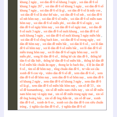
khung 2 ngày
,
soi dàn đề 6 số khung 3 ngày
,
soi dàn đề 6 số
khung 3 ngày 267
,
soi dàn đề 6 số khung 5 ngày
,
soi dàn đề 6 số
khung 7 ngày
,
soi dàn đề 6 số là gì
,
soi dàn đề 6 số là mấy con
,
soi dàn đề 6 số là như thế nào
,
soi dàn đề 6 số mb
,
soi dàn đề 6
số mb hôm nay
,
soi dàn đề 6 số miền
,
soi dàn đề 6 số miền nam
hôm nay
,
soi dàn đề 6 số miễn phí
,
soi dàn đề 6 số ngày
,
soi
dàn đề 6 số ngày hôm nay
,
soi dàn đề 6 số ngày mai
,
soi dàn đề
6 số nuôi 3 ngày
,
soi dàn đề 6 số nuôi khung
,
soi dàn đề 6 số
nuôi khung 5 ngày
,
soi dàn đề 6 số nuôi khung 5 ngày miền bắc
,
soi dàn đề 6 số rồng bạch kim
,
soi dàn đề 6 số trong ngày
,
soi
dàn đề hôm nay
,
soi dàn đề miền bắc
,
soi dàn lô 6 số
,
soi lô dàn
đề 6 số hôm nay
,
soi lô dàn đề 6 số miền bắc
,
soi lô dàn đề 6 số
miền trung hôm nay
,
soi lô dàn đề 6 số ngày hôm nay
,
soi lô
miễn phí
,
song lô dàn đề 6 số
,
thống kê các dàn đề 6
,
thống kê
dàn 6 số đặc biệt
,
thống kê dàn đề 6 số miền bắc
,
thống kê dàn đề
6 số miền bắc chuẩn ăn ngay
,
thong ke lo bach thu
,
tỉ lệ ăn dàn đề
6 số
,
tìm số đề hôm nay
,
tổng chuẩn dàn đề 6
,
tư vấn soi cầu
xsmb đề 6 con víp
,
video dàn đề 6 số đề
,
xem dàn đề 6 số
,
xem
dàn đề 6 số đề hôm nay
,
xem dàn đề 6 số hôm nay
,
xem dàn đề 6
số khung 2 ngày
,
xem dàn đề 6 số khung 3 ngày
,
xem dàn đề 6
số là gì
,
xem dàn đề 6 số miền bắc hôm nay
,
xin số đề 53
,
xin
số đề kumanthong
,
xin số đề miền nam chiều nay
,
xin số đề miền
nam hôm nay và ngày mai
,
xin số đề miền trung ngày mai
,
xin số
đề ông hoàng bảy
,
xin số đề ông thần tài
,
xin số đề uae
,
xsmb
dàn đề 6 số
,
xsmb de 6 so
,
xsmb soi cầu dàn đề 6 con siêu chuẩn
trúng
,
ý nghĩa của dàn đề 6 số
,
ý nghĩa dàn đề 6 số