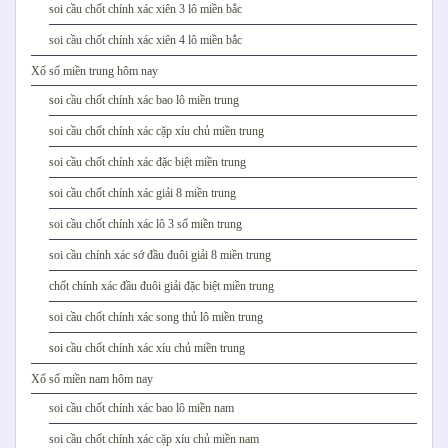
soi cầu chốt chính xác xiên 3 lô miền bắc
soi cầu chốt chính xác xiên 4 lô miền bắc
Xổ số miền trung hôm nay
soi cầu chốt chính xác bao lô miền trung
soi cầu chốt chính xác cặp xíu chủ miền trung
soi cầu chốt chính xác đặc biệt miền trung
soi cầu chốt chính xác giải 8 miền trung
soi cầu chốt chính xác lô 3 số miền trung
soi cầu chính xác sớ đầu đuôi giải 8 miền trung
chốt chính xác đầu đuôi giải đặc biệt miền trung
soi cầu chốt chính xác song thủ lô miền trung
soi cầu chốt chính xác xíu chủ miền trung
Xổ số miền nam hôm nay
soi cầu chốt chính xác bao lô miền nam
soi cầu chốt chính xác cặp xíu chủ miền nam