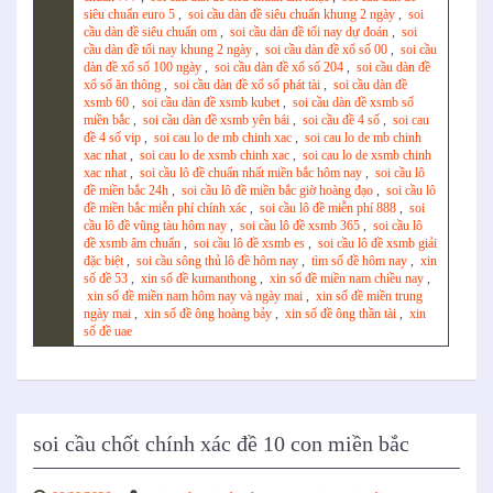
siêu chuẩn euro 5
,
soi cầu dàn đề siêu chuẩn khung 2 ngày
,
soi
cầu dàn đề siêu chuẩn om
,
soi cầu dàn đề tối nay dự đoán
,
soi
cầu dàn đề tối nay khung 2 ngày
,
soi cầu dàn đề xổ số 00
,
soi cầu
dàn đề xổ số 100 ngày
,
soi cầu dàn đề xổ số 204
,
soi cầu dàn đề
xổ số ăn thông
,
soi cầu dàn đề xổ số phát tài
,
soi cầu dàn đề
xsmb 60
,
soi cầu dàn đề xsmb kubet
,
soi cầu dàn đề xsmb số
miền bắc
,
soi cầu dàn đề xsmb yên bái
,
soi cầu đề 4 số
,
soi cau
đề 4 số vip
,
soi cau lo de mb chinh xac
,
soi cau lo de mb chinh
xac nhat
,
soi cau lo de xsmb chinh xac
,
soi cau lo de xsmb chinh
xac nhat
,
soi cầu lô đề chuẩn nhất miền bắc hôm nay
,
soi cầu lô
đề miền bắc 24h
,
soi cầu lô đề miền bắc giờ hoàng đạo
,
soi cầu lô
đề miền bắc miễn phí chính xác
,
soi cầu lô đề miễn phí 888
,
soi
cầu lô đề vũng tàu hôm nay
,
soi cầu lô đề xsmb 365
,
soi cầu lô
đề xsmb âm chuẩn
,
soi cầu lô đề xsmb es
,
soi cầu lô đề xsmb giải
đặc biệt
,
soi cầu sông thủ lô đề hôm nay
,
tìm số đề hôm nay
,
xin
số đề 53
,
xin số đề kumanthong
,
xin số đề miền nam chiều nay
,
xin số đề miền nam hôm nay và ngày mai
,
xin số đề miền trung
ngày mai
,
xin số đề ông hoàng bảy
,
xin số đề ông thần tài
,
xin
số đề uae
soi cầu chốt chính xác đề 10 con miền bắc