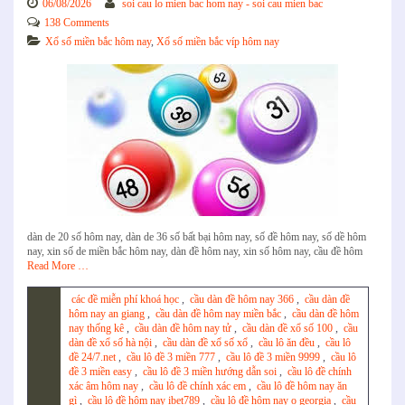
06/08/2026
soi cau lo mien bac hom nay - soi cau mien bac
138 Comments
Xổ số miền bắc hôm nay
,
Xổ số miền bắc víp hôm nay
dàn de 20 số hôm nay, dàn de 36 số bất bại hôm nay, số đề hôm nay, số dề hôm
nay, xin số de miền bắc hôm nay, dàn đề hôm nay, xin số hôm nay, cầu đề hôm
Read More …
các đề miễn phí khoá học
,
cầu dàn đề hôm nay 366
,
cầu dàn đề
hôm nay an giang
,
cầu dàn đề hôm nay miền bắc
,
cầu dàn đề hôm
nay thống kê
,
cầu dàn đề hôm nay tử
,
cầu dàn đề xổ số 100
,
cầu
dàn đề xổ số hà nội
,
cầu dàn đề xổ số xổ
,
cầu lô ăn đều
,
cầu lô
đề 24/7.net
,
cầu lô đề 3 miền 777
,
cầu lô đề 3 miền 9999
,
cầu lô
đề 3 miền easy
,
cầu lô đề 3 miền hướng dẫn soi
,
cầu lô đề chính
xác âm hôm nay
,
cầu lô đề chính xác em
,
cầu lô đề hôm nay ăn
gì
,
cầu lô đề hôm nay ibet789
,
cầu lô đề hôm nay o georgia
,
cầu