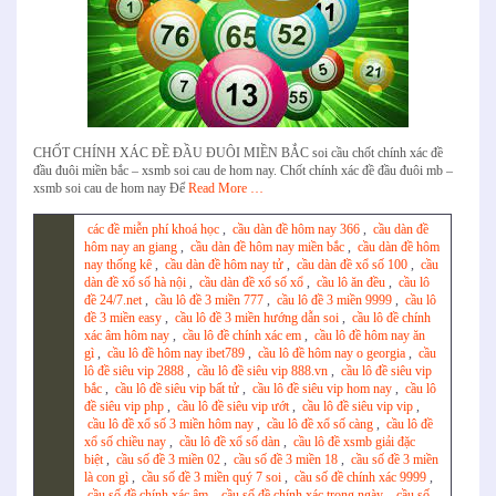
CHỐT CHÍNH XÁC ĐỀ ĐẦU ĐUÔI MIỀN BẮC soi cầu chốt chính xác đề
đầu đuôi miền bắc – xsmb soi cau de hom nay. Chốt chính xác đề đầu đuôi mb –
xsmb soi cau de hom nay Để
Read More …
các đề miễn phí khoá học
,
cầu dàn đề hôm nay 366
,
cầu dàn đề
hôm nay an giang
,
cầu dàn đề hôm nay miền bắc
,
cầu dàn đề hôm
nay thống kê
,
cầu dàn đề hôm nay tử
,
cầu dàn đề xổ số 100
,
cầu
dàn đề xổ số hà nội
,
cầu dàn đề xổ số xổ
,
cầu lô ăn đều
,
cầu lô
đề 24/7.net
,
cầu lô đề 3 miền 777
,
cầu lô đề 3 miền 9999
,
cầu lô
đề 3 miền easy
,
cầu lô đề 3 miền hướng dẫn soi
,
cầu lô đề chính
xác âm hôm nay
,
cầu lô đề chính xác em
,
cầu lô đề hôm nay ăn
gì
,
cầu lô đề hôm nay ibet789
,
cầu lô đề hôm nay o georgia
,
cầu
lô đề siêu vip 2888
,
cầu lô đề siêu vip 888.vn
,
cầu lô đề siêu vip
bắc
,
cầu lô đề siêu vip bất tử
,
cầu lô đề siêu vip hom nay
,
cầu lô
đề siêu vip php
,
cầu lô đề siêu vip ướt
,
cầu lô đề siêu vip vip
,
cầu lô đề xổ số 3 miền hôm nay
,
cầu lô đề xổ số càng
,
cầu lô đề
xổ số chiều nay
,
cầu lô đề xổ số dàn
,
cầu lô đề xsmb giải đặc
biệt
,
cầu số đề 3 miền 02
,
cầu số đề 3 miền 18
,
cầu số đề 3 miền
là con gì
,
cầu số đề 3 miền quý 7 soi
,
cầu số đề chính xác 9999
,
cầu số đề chính xác âm
,
cầu số đề chính xác trong ngày
,
cầu số