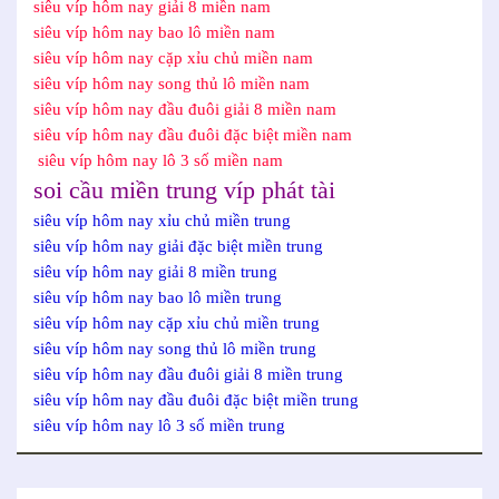
siêu víp hôm nay giải 8 miền nam
siêu víp hôm nay bao lô miền nam
siêu víp hôm nay cặp xỉu chủ miền nam
siêu víp hôm nay song thủ lô miền nam
siêu víp hôm nay đầu đuôi giải 8 miền nam
siêu víp hôm nay đầu đuôi đặc biệt miền nam
siêu víp hôm nay lô 3 số miền nam
soi cầu miền trung víp phát tài
siêu víp hôm nay xỉu chủ miền trung
siêu víp hôm nay giải đặc biệt miền trung
siêu víp hôm nay giải 8 miền trung
siêu víp hôm nay bao lô miền trung
siêu víp hôm nay cặp xỉu chủ miền trung
siêu víp hôm nay song thủ lô miền trung
siêu víp hôm nay đầu đuôi giải 8 miền trung
siêu víp hôm nay đầu đuôi đặc biệt miền trung
siêu víp hôm nay lô 3 số miền trung