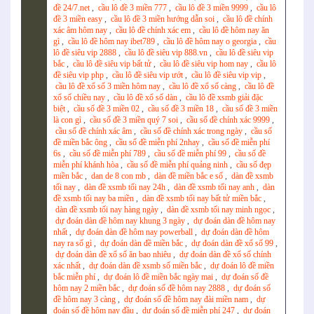
đề 24/7.net
,
cầu lô đề 3 miền 777
,
cầu lô đề 3 miền 9999
,
cầu lô
đề 3 miền easy
,
cầu lô đề 3 miền hướng dẫn soi
,
cầu lô đề chính
xác âm hôm nay
,
cầu lô đề chính xác em
,
cầu lô đề hôm nay ăn
gì
,
cầu lô đề hôm nay ibet789
,
cầu lô đề hôm nay o georgia
,
cầu
lô đề siêu vip 2888
,
cầu lô đề siêu vip 888.vn
,
cầu lô đề siêu vip
bắc
,
cầu lô đề siêu vip bất tử
,
cầu lô đề siêu vip hom nay
,
cầu lô
đề siêu vip php
,
cầu lô đề siêu vip ướt
,
cầu lô đề siêu vip vip
,
cầu lô đề xổ số 3 miền hôm nay
,
cầu lô đề xổ số càng
,
cầu lô đề
xổ số chiều nay
,
cầu lô đề xổ số dàn
,
cầu lô đề xsmb giải đặc
biệt
,
cầu số đề 3 miền 02
,
cầu số đề 3 miền 18
,
cầu số đề 3 miền
là con gì
,
cầu số đề 3 miền quý 7 soi
,
cầu số đề chính xác 9999
,
cầu số đề chính xác âm
,
cầu số đề chính xác trong ngày
,
cầu số
đề miền bắc ông
,
cầu số đề miễn phí 2nhay
,
cầu số đề miễn phí
6s
,
cầu số đề miễn phí 789
,
cầu số đề miễn phí 99
,
cầu số đề
miễn phí khánh hòa
,
cầu số đề miễn phí quảng ninh
,
cầu số đẹp
miền bắc
,
dan de 8 con mb
,
dàn đề miền bắc e số
,
dàn đề xsmb
tối nay
,
dàn đề xsmb tối nay 24h
,
dàn đề xsmb tối nay anh
,
dàn
đề xsmb tối nay ba miền
,
dàn đề xsmb tối nay bất tử miền bắc
,
dàn đề xsmb tối nay hàng ngày
,
dàn đề xsmb tối nay minh ngọc
,
dự đoán dàn đề hôm nay khung 3 ngày
,
dự đoán dàn đề hôm nay
nhất
,
dự đoán dàn đề hôm nay powerball
,
dự đoán dàn đề hôm
nay ra số gì
,
dự đoán dàn đề miền bắc
,
dự đoán dàn đề xổ số 99
,
dự đoán dàn đề xổ số ăn bao nhiêu
,
dự đoán dàn đề xổ số chính
xác nhất
,
dự đoán dàn đề xsmb số miền bắc
,
dự đoán lô đề miền
bắc miễn phí
,
dự đoán lô đề miền bắc ngày mai
,
dự đoán số đề
hôm nay 2 miền bắc
,
dự đoán số đề hôm nay 2888
,
dự đoán số
đề hôm nay 3 càng
,
dự đoán số đề hôm nay đài miền nam
,
dự
đoán số đề hôm nay đầu
,
dự đoán số đề miễn phí 247
,
dự đoán