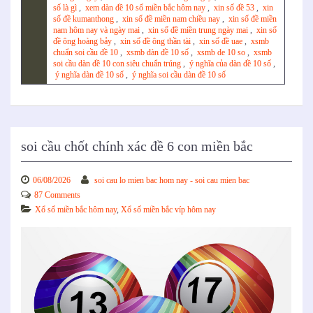
số là gì
,
xem dàn đề 10 số miền bắc hôm nay
,
xin số đề 53
,
xin
số đề kumanthong
,
xin số đề miền nam chiều nay
,
xin số đề miền
nam hôm nay và ngày mai
,
xin số đề miền trung ngày mai
,
xin số
đề ông hoàng bảy
,
xin số đề ông thần tài
,
xin số đề uae
,
xsmb
chuẩn soi cầu đề 10
,
xsmb dàn đề 10 số
,
xsmb de 10 so
,
xsmb
soi cầu dàn đề 10 con siêu chuẩn trúng
,
ý nghĩa của dàn đề 10 số
,
ý nghĩa dàn đề 10 số
,
ý nghĩa soi cầu dàn đề 10 số
soi cầu chốt chính xác đề 6 con miền bắc
06/08/2026
soi cau lo mien bac hom nay - soi cau mien bac
87 Comments
Xổ số miền bắc hôm nay
,
Xổ số miền bắc víp hôm nay