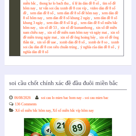
miền bắc
,
thong ke lo bach thu
,
tỉ lệ ăn dàn đề 8 số
,
tìm số đề
hôm nay
,
tư vấn soi cầu xsmb đề 8 con víp
,
video dàn đề 8 số
đề
,
xem dàn đề 8 số
,
xem dàn đề 8 số đề hôm nay
,
xem dàn đề
8 số hôm nay
,
xem dàn đề 8 số khung 2 ngày
,
xem dàn đề 8 số
khung 3 ngày
,
xem dàn đề 8 số là gì
,
xem dàn đề 8 số miền bắc
hôm nay
,
xin số đề 53
,
xin số đề kumanthong
,
xin số đề miền
nam chiều nay
,
xin số đề miền nam hôm nay và ngày mai
,
xin số
đề miền trung ngày mai
,
xin số đề ông hoàng bảy
,
xin số đề ông
thần tài
,
xin số đề uae
,
xsmb dàn đề 8 số
,
xsmb de 8 so
,
xsmb
soi cầu dàn đề 8 con siêu chuẩn trúng
,
ý nghĩa của dàn đề 8 số
,
ý
nghĩa dàn đề 8 số
soi cầu chốt chính xác đề đầu đuôi miền bắc
06/08/2026
soi cau lo mien bac hom nay - soi cau mien bac
136 Comments
Xổ số miền bắc hôm nay
,
Xổ số miền bắc víp hôm nay