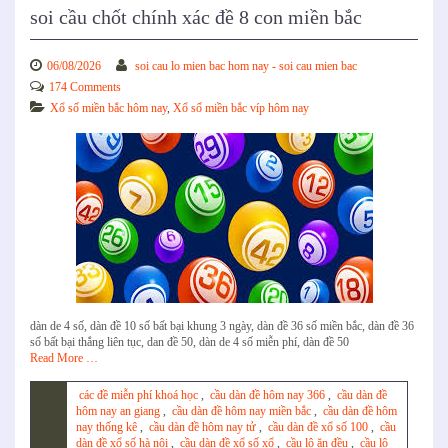
soi cầu chốt chính xác đề 8 con miền bắc
06/08/2026
soi cau lo mien bac hom nay - soi cau mien bac
174 Comments
Xổ số miền bắc hôm nay
,
Xổ số miền bắc víp hôm nay
dàn de 4 số, dàn đề 10 số bất bại khung 3 ngày, dàn đề 36 số miền bắc, dàn đề 36
số bất bại thắng liên tục, dan đề 50, dàn de 4 số miễn phí, dàn đề 50
Read More …
các đề miễn phí khoá học
,
cầu dàn đề hôm nay 366
,
cầu dàn đề
hôm nay an giang
,
cầu dàn đề hôm nay miền bắc
,
cầu dàn đề hôm
nay thống kê
,
cầu dàn đề hôm nay tử
,
cầu dàn đề xổ số 100
,
cầu
dàn đề xổ số hà nội
,
cầu dàn đề xổ số xổ
,
cầu lô ăn đều
,
cầu lô