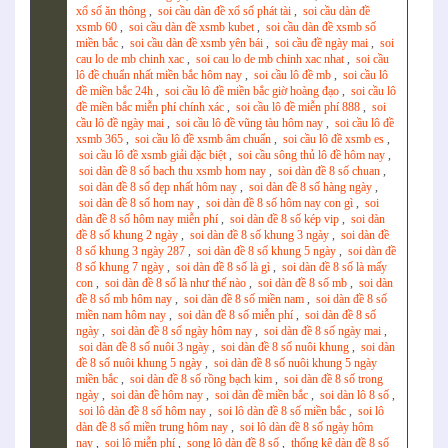
xổ số ăn thông
,
soi cầu dàn đề xổ số phát tài
,
soi cầu dàn đề
xsmb 60
,
soi cầu dàn đề xsmb kubet
,
soi cầu dàn đề xsmb số
miền bắc
,
soi cầu dàn đề xsmb yên bái
,
soi cầu đề ngày mai
,
soi
cau lo de mb chinh xac
,
soi cau lo de mb chinh xac nhat
,
soi cầu
lô đề chuẩn nhất miền bắc hôm nay
,
soi cầu lô đề mb
,
soi cầu lô
đề miền bắc 24h
,
soi cầu lô đề miền bắc giờ hoàng đạo
,
soi cầu lô
đề miền bắc miễn phí chính xác
,
soi cầu lô đề miễn phí 888
,
soi
cầu lô đề ngày mai
,
soi cầu lô đề vũng tàu hôm nay
,
soi cầu lô đề
xsmb 365
,
soi cầu lô đề xsmb âm chuẩn
,
soi cầu lô đề xsmb es
,
soi cầu lô đề xsmb giải đặc biệt
,
soi cầu sông thủ lô đề hôm nay
,
soi dàn đề 8 số bach thu xsmb hom nay
,
soi dàn đề 8 số chuan
,
soi dàn đề 8 số đẹp nhất hôm nay
,
soi dàn đề 8 số hàng ngày
,
soi dàn đề 8 số hom nay
,
soi dàn đề 8 số hôm nay con gì
,
soi
dàn đề 8 số hôm nay miễn phí
,
soi dàn đề 8 số kép vip
,
soi dàn
đề 8 số khung 2 ngày
,
soi dàn đề 8 số khung 3 ngày
,
soi dàn đề
8 số khung 3 ngày 287
,
soi dàn đề 8 số khung 5 ngày
,
soi dàn đề
8 số khung 7 ngày
,
soi dàn đề 8 số là gì
,
soi dàn đề 8 số là mấy
con
,
soi dàn đề 8 số là như thế nào
,
soi dàn đề 8 số mb
,
soi dàn
đề 8 số mb hôm nay
,
soi dàn đề 8 số miền nam
,
soi dàn đề 8 số
miền nam hôm nay
,
soi dàn đề 8 số miễn phí
,
soi dàn đề 8 số
ngày
,
soi dàn đề 8 số ngày hôm nay
,
soi dàn đề 8 số ngày mai
,
soi dàn đề 8 số nuôi 3 ngày
,
soi dàn đề 8 số nuôi khung
,
soi dàn
đề 8 số nuôi khung 5 ngày
,
soi dàn đề 8 số nuôi khung 5 ngày
miền bắc
,
soi dàn đề 8 số rồng bạch kim
,
soi dàn đề 8 số trong
ngày
,
soi dàn đề hôm nay
,
soi dàn đề miền bắc
,
soi dàn lô 8 số
,
soi lô dàn đề 8 số hôm nay
,
soi lô dàn đề 8 số miền bắc
,
soi lô
dàn đề 8 số miền trung hôm nay
,
soi lô dàn đề 8 số ngày hôm
nay
,
soi lô miễn phí
,
song lô dàn đề 8 số
,
thống kê dàn đề 8 số