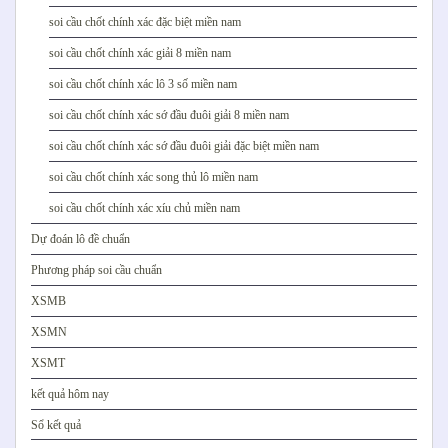
soi cầu chốt chính xác đặc biệt miền nam
soi cầu chốt chính xác giải 8 miền nam
soi cầu chốt chính xác lô 3 số miền nam
soi cầu chốt chính xác sớ đầu đuôi giải 8 miền nam
soi cầu chốt chính xác sớ đầu đuôi giải đặc biệt miền nam
soi cầu chốt chính xác song thủ lô miền nam
soi cầu chốt chính xác xíu chủ miền nam
Dự đoán lô đề chuẩn
Phương pháp soi cầu chuẩn
XSMB
XSMN
XSMT
kết quả hôm nay
Sổ kết quả