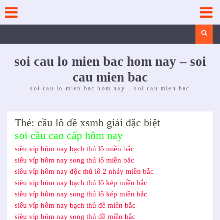
Skip
to
content
Search
soi cau lo mien bac hom nay – soi
cau mien bac
soi cau lo mien bac hom nay – soi cau mien bac
Thẻ:
cầu lô đề xsmb giải đặc biệt
soi cầu cao cấp hôm nay
siêu víp hôm nay bạch thủ lô miền bắc
siêu víp hôm nay song thủ lô miền bắc
siêu víp hôm nay độc thủ lô 2 nháy miền bắc
siêu víp hôm nay bạch thủ lô kép miền bắc
siêu víp hôm nay song thủ lô kép miền bắc
siêu víp hôm nay bạch thủ đề miền bắc
siêu víp hôm nay song thủ đề miền bắc