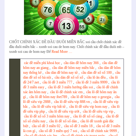
CHỐT CHÍNH XÁC ĐỀ ĐẦU ĐUÔI MIỀN BẮC soi cầu chốt chính xác đề
đầu đuôi miền bắc – xsmb soi cau de hom nay. Chốt chính xác đề đầu đuôi mb –
xsmb soi cau de hom nay Để
Read More …
các đề miễn phí khoá học
,
cầu dàn đề hôm nay 366
,
cầu dàn đề
hôm nay an giang
,
cầu dàn đề hôm nay miền bắc
,
cầu dàn đề hôm
nay thống kê
,
cầu dàn đề hôm nay tử
,
cầu dàn đề xổ số 100
,
cầu
dàn đề xổ số hà nội
,
cầu dàn đề xổ số xổ
,
cầu lô ăn đều
,
cầu lô
đề 24/7.net
,
cầu lô đề 3 miền 777
,
cầu lô đề 3 miền 9999
,
cầu lô
đề 3 miền easy
,
cầu lô đề 3 miền hướng dẫn soi
,
cầu lô đề chính
xác âm hôm nay
,
cầu lô đề chính xác em
,
cầu lô đề hôm nay ăn
gì
,
cầu lô đề hôm nay ibet789
,
cầu lô đề hôm nay o georgia
,
cầu
lô đề siêu vip 2888
,
cầu lô đề siêu vip 888.vn
,
cầu lô đề siêu vip
bắc
,
cầu lô đề siêu vip bất tử
,
cầu lô đề siêu vip hom nay
,
cầu lô
đề siêu vip php
,
cầu lô đề siêu vip ướt
,
cầu lô đề siêu vip vip
,
cầu lô đề xổ số 3 miền hôm nay
,
cầu lô đề xổ số càng
,
cầu lô đề
xổ số chiều nay
,
cầu lô đề xổ số dàn
,
cầu lô đề xsmb giải đặc
biệt
,
cầu số đề 3 miền 02
,
cầu số đề 3 miền 18
,
cầu số đề 3 miền
là con gì
,
cầu số đề 3 miền quý 7 soi
,
cầu số đề chính xác 9999
,
cầu số đề chính xác âm
,
cầu số đề chính xác trong ngày
,
cầu số