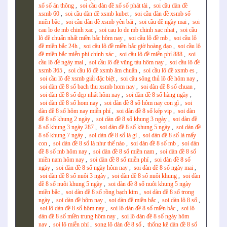
xổ số ăn thông
,
soi cầu dàn đề xổ số phát tài
,
soi cầu dàn đề
xsmb 60
,
soi cầu dàn đề xsmb kubet
,
soi cầu dàn đề xsmb số
miền bắc
,
soi cầu dàn đề xsmb yên bái
,
soi cầu đề ngày mai
,
soi
cau lo de mb chinh xac
,
soi cau lo de mb chinh xac nhat
,
soi cầu
lô đề chuẩn nhất miền bắc hôm nay
,
soi cầu lô đề mb
,
soi cầu lô
đề miền bắc 24h
,
soi cầu lô đề miền bắc giờ hoàng đạo
,
soi cầu lô
đề miền bắc miễn phí chính xác
,
soi cầu lô đề miễn phí 888
,
soi
cầu lô đề ngày mai
,
soi cầu lô đề vũng tàu hôm nay
,
soi cầu lô đề
xsmb 365
,
soi cầu lô đề xsmb âm chuẩn
,
soi cầu lô đề xsmb es
,
soi cầu lô đề xsmb giải đặc biệt
,
soi cầu sông thủ lô đề hôm nay
,
soi dàn đề 8 số bach thu xsmb hom nay
,
soi dàn đề 8 số chuan
,
soi dàn đề 8 số đẹp nhất hôm nay
,
soi dàn đề 8 số hàng ngày
,
soi dàn đề 8 số hom nay
,
soi dàn đề 8 số hôm nay con gì
,
soi
dàn đề 8 số hôm nay miễn phí
,
soi dàn đề 8 số kép vip
,
soi dàn
đề 8 số khung 2 ngày
,
soi dàn đề 8 số khung 3 ngày
,
soi dàn đề
8 số khung 3 ngày 287
,
soi dàn đề 8 số khung 5 ngày
,
soi dàn đề
8 số khung 7 ngày
,
soi dàn đề 8 số là gì
,
soi dàn đề 8 số là mấy
con
,
soi dàn đề 8 số là như thế nào
,
soi dàn đề 8 số mb
,
soi dàn
đề 8 số mb hôm nay
,
soi dàn đề 8 số miền nam
,
soi dàn đề 8 số
miền nam hôm nay
,
soi dàn đề 8 số miễn phí
,
soi dàn đề 8 số
ngày
,
soi dàn đề 8 số ngày hôm nay
,
soi dàn đề 8 số ngày mai
,
soi dàn đề 8 số nuôi 3 ngày
,
soi dàn đề 8 số nuôi khung
,
soi dàn
đề 8 số nuôi khung 5 ngày
,
soi dàn đề 8 số nuôi khung 5 ngày
miền bắc
,
soi dàn đề 8 số rồng bạch kim
,
soi dàn đề 8 số trong
ngày
,
soi dàn đề hôm nay
,
soi dàn đề miền bắc
,
soi dàn lô 8 số
,
soi lô dàn đề 8 số hôm nay
,
soi lô dàn đề 8 số miền bắc
,
soi lô
dàn đề 8 số miền trung hôm nay
,
soi lô dàn đề 8 số ngày hôm
nay
,
soi lô miễn phí
,
song lô dàn đề 8 số
,
thống kê dàn đề 8 số