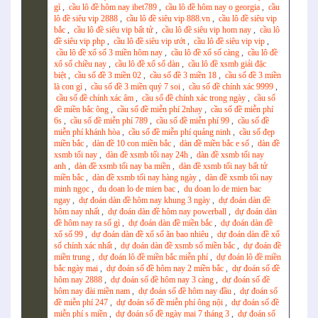
gì
,
cầu lô đề hôm nay ibet789
,
cầu lô đề hôm nay o georgia
,
cầu
lô đề siêu vip 2888
,
cầu lô đề siêu vip 888.vn
,
cầu lô đề siêu vip
bắc
,
cầu lô đề siêu vip bất tử
,
cầu lô đề siêu vip hom nay
,
cầu lô
đề siêu vip php
,
cầu lô đề siêu vip ướt
,
cầu lô đề siêu vip vip
,
cầu lô đề xổ số 3 miền hôm nay
,
cầu lô đề xổ số càng
,
cầu lô đề
xổ số chiều nay
,
cầu lô đề xổ số dàn
,
cầu lô đề xsmb giải đặc
biệt
,
cầu số đề 3 miền 02
,
cầu số đề 3 miền 18
,
cầu số đề 3 miền
là con gì
,
cầu số đề 3 miền quý 7 soi
,
cầu số đề chính xác 9999
,
cầu số đề chính xác âm
,
cầu số đề chính xác trong ngày
,
cầu số
đề miền bắc ông
,
cầu số đề miễn phí 2nhay
,
cầu số đề miễn phí
6s
,
cầu số đề miễn phí 789
,
cầu số đề miễn phí 99
,
cầu số đề
miễn phí khánh hòa
,
cầu số đề miễn phí quảng ninh
,
cầu số đẹp
miền bắc
,
dàn đề 10 con miền bắc
,
dàn đề miền bắc e số
,
dàn đề
xsmb tối nay
,
dàn đề xsmb tối nay 24h
,
dàn đề xsmb tối nay
anh
,
dàn đề xsmb tối nay ba miền
,
dàn đề xsmb tối nay bất tử
miền bắc
,
dàn đề xsmb tối nay hàng ngày
,
dàn đề xsmb tối nay
minh ngọc
,
du doan lo de mien bac
,
du doan lo de mien bac
ngay
,
dự đoán dàn đề hôm nay khung 3 ngày
,
dự đoán dàn đề
hôm nay nhất
,
dự đoán dàn đề hôm nay powerball
,
dự đoán dàn
đề hôm nay ra số gì
,
dự đoán dàn đề miền bắc
,
dự đoán dàn đề
xổ số 99
,
dự đoán dàn đề xổ số ăn bao nhiêu
,
dự đoán dàn đề xổ
số chính xác nhất
,
dự đoán dàn đề xsmb số miền bắc
,
dự đoán đề
miền trung
,
dự đoán lô đề miền bắc miễn phí
,
dự đoán lô đề miền
bắc ngày mai
,
dự đoán số đề hôm nay 2 miền bắc
,
dự đoán số đề
hôm nay 2888
,
dự đoán số đề hôm nay 3 càng
,
dự đoán số đề
hôm nay đài miền nam
,
dự đoán số đề hôm nay đầu
,
dự đoán số
đề miễn phí 247
,
dự đoán số đề miễn phí ông nội
,
dự đoán số đề
miễn phí s miền
,
dự đoán số đề ngày mai 7 tháng 3
,
dự đoán số