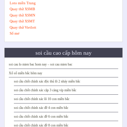
Loto miền Trung
Quay thử XSMB
Quay thử XSMN
Quay thử XSMT
Quay thử Vietlott
Sổ mơ
soi cầu cao cấp hôm nay
soi cau lo mien bac hom nay – soi cau mien bac
Xổ số miền bắc hôm nay
soi cầu chốt chính xác độc thủ lô 2 nháy miền bắc
soi cầu chốt chính xác cặp 3 càng víp miền bắc
soi cầu chốt chính xác lô 10 con miền bắc
soi cầu chốt chính xác đề 4 con miền bắc
soi cầu chốt chính xác đề 6 con miền bắc
soi cầu chốt chính xác đề 8 con miền bắc