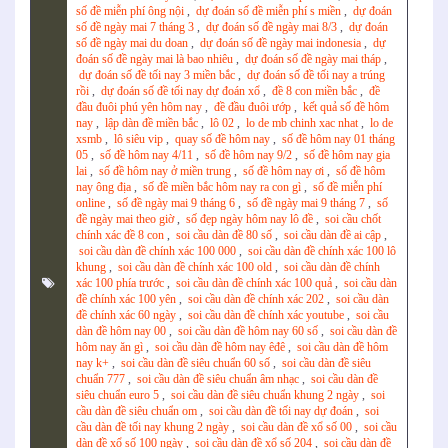
số đề miễn phí ông nội
,
dự đoán số đề miễn phí s miền
,
dự đoán
số đề ngày mai 7 tháng 3
,
dự đoán số đề ngày mai 8/3
,
dự đoán
số đề ngày mai du doan
,
dự đoán số đề ngày mai indonesia
,
dự
đoán số đề ngày mai là bao nhiêu
,
dự đoán số đề ngày mai tháp
,
dự đoán số đề tối nay 3 miền bắc
,
dự đoán số đề tối nay a trúng
rồi
,
dự đoán số đề tối nay dự đoán xổ
,
đề 8 con miền bắc
,
đề
đầu đuôi phú yên hôm nay
,
đề đầu đuôi ướp
,
kết quả số đề hôm
nay
,
lập dàn đề miền bắc
,
lô 02
,
lo de mb chinh xac nhat
,
lo de
xsmb
,
lô siêu vip
,
quay số đề hôm nay
,
số đề hôm nay 01 tháng
05
,
số đề hôm nay 4/11
,
số đề hôm nay 9/2
,
số đề hôm nay gia
lai
,
số đề hôm nay ở miền trung
,
số đề hôm nay ơi
,
số đề hôm
nay ông địa
,
số đề miền bắc hôm nay ra con gì
,
số đề miễn phí
online
,
số đề ngày mai 9 tháng 6
,
số đề ngày mai 9 tháng 7
,
số
đề ngày mai theo giờ
,
số đẹp ngày hôm nay lô đề
,
soi cầu chốt
chính xác đề 8 con
,
soi cầu dàn đề 80 số
,
soi cầu dàn đề ai cập
,
soi cầu dàn đề chính xác 100 000
,
soi cầu dàn đề chính xác 100 lô
khung
,
soi cầu dàn đề chính xác 100 old
,
soi cầu dàn đề chính
xác 100 phía trước
,
soi cầu dàn đề chính xác 100 quả
,
soi cầu dàn
đề chính xác 100 yên
,
soi cầu dàn đề chính xác 202
,
soi cầu dàn
đề chính xác 60 ngày
,
soi cầu dàn đề chính xác youtube
,
soi cầu
dàn đề hôm nay 00
,
soi cầu dàn đề hôm nay 60 số
,
soi cầu dàn đề
hôm nay ăn gì
,
soi cầu dàn đề hôm nay êđê
,
soi cầu dàn đề hôm
nay k+
,
soi cầu dàn đề siêu chuẩn 60 số
,
soi cầu dàn đề siêu
chuẩn 777
,
soi cầu dàn đề siêu chuẩn âm nhạc
,
soi cầu dàn đề
siêu chuẩn euro 5
,
soi cầu dàn đề siêu chuẩn khung 2 ngày
,
soi
cầu dàn đề siêu chuẩn om
,
soi cầu dàn đề tối nay dự đoán
,
soi
cầu dàn đề tối nay khung 2 ngày
,
soi cầu dàn đề xổ số 00
,
soi cầu
dàn đề xổ số 100 ngày
,
soi cầu dàn đề xổ số 204
,
soi cầu dàn đề