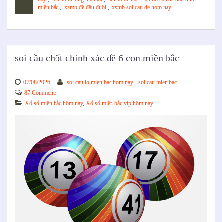
miền bắc
,
xsmb đề đầu đuôi
,
xsmb soi cau de hom nay
soi cầu chốt chính xác đề 6 con miền bắc
07/08/2026
soi cau lo mien bac hom nay - soi cau mien bac
87 Comments
Xổ số miền bắc hôm nay
,
Xổ số miền bắc víp hôm nay