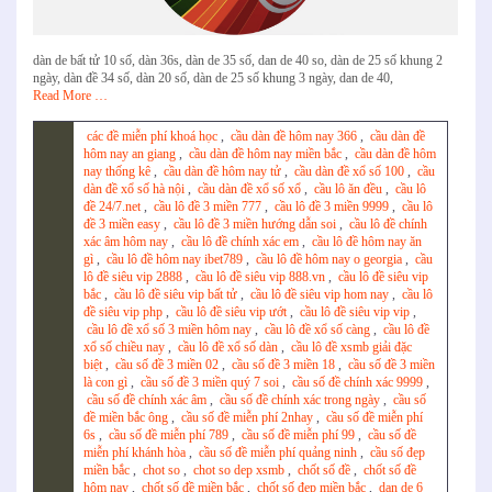
dàn de bất tử 10 số, dàn 36s, dàn de 35 số, dan de 40 so, dàn de 25 số khung 2
ngày, dàn đề 34 số, dàn 20 số, dàn de 25 số khung 3 ngày, dan de 40,
Read More …
các đề miễn phí khoá học
,
cầu dàn đề hôm nay 366
,
cầu dàn đề
hôm nay an giang
,
cầu dàn đề hôm nay miền bắc
,
cầu dàn đề hôm
nay thống kê
,
cầu dàn đề hôm nay tử
,
cầu dàn đề xổ số 100
,
cầu
dàn đề xổ số hà nội
,
cầu dàn đề xổ số xổ
,
cầu lô ăn đều
,
cầu lô
đề 24/7.net
,
cầu lô đề 3 miền 777
,
cầu lô đề 3 miền 9999
,
cầu lô
đề 3 miền easy
,
cầu lô đề 3 miền hướng dẫn soi
,
cầu lô đề chính
xác âm hôm nay
,
cầu lô đề chính xác em
,
cầu lô đề hôm nay ăn
gì
,
cầu lô đề hôm nay ibet789
,
cầu lô đề hôm nay o georgia
,
cầu
lô đề siêu vip 2888
,
cầu lô đề siêu vip 888.vn
,
cầu lô đề siêu vip
bắc
,
cầu lô đề siêu vip bất tử
,
cầu lô đề siêu vip hom nay
,
cầu lô
đề siêu vip php
,
cầu lô đề siêu vip ướt
,
cầu lô đề siêu vip vip
,
cầu lô đề xổ số 3 miền hôm nay
,
cầu lô đề xổ số càng
,
cầu lô đề
xổ số chiều nay
,
cầu lô đề xổ số dàn
,
cầu lô đề xsmb giải đặc
biệt
,
cầu số đề 3 miền 02
,
cầu số đề 3 miền 18
,
cầu số đề 3 miền
là con gì
,
cầu số đề 3 miền quý 7 soi
,
cầu số đề chính xác 9999
,
cầu số đề chính xác âm
,
cầu số đề chính xác trong ngày
,
cầu số
đề miền bắc ông
,
cầu số đề miễn phí 2nhay
,
cầu số đề miễn phí
6s
,
cầu số đề miễn phí 789
,
cầu số đề miễn phí 99
,
cầu số đề
miễn phí khánh hòa
,
cầu số đề miễn phí quảng ninh
,
cầu số đẹp
miền bắc
,
chot so
,
chot so dep xsmb
,
chốt số đề
,
chốt số đề
hôm nay
,
chốt số đề miền bắc
,
chốt số đẹp miền bắc
,
dan de 6