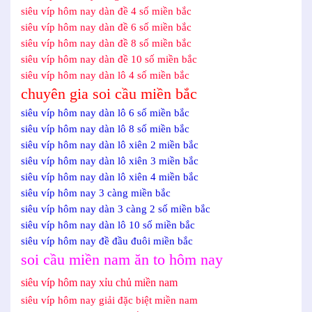
siêu víp hôm nay dàn đề 4 số miền bắc
siêu víp hôm nay dàn đề 6 số miền bắc
siêu víp hôm nay dàn đề 8 số miền bắc
siêu víp hôm nay dàn đề 10 số miền bắc
siêu víp hôm nay dàn lô 4 số miền bắc
chuyên gia soi cầu miền bắc
siêu víp hôm nay dàn lô 6 số miền bắc
siêu víp hôm nay dàn lô 8 số miền bắc
siêu víp hôm nay dàn lô xiên 2 miền bắc
siêu víp hôm nay dàn lô xiên 3 miền bắc
siêu víp hôm nay dàn lô xiên 4 miền bắc
siêu víp hôm nay 3 càng miền bắc
siêu víp hôm nay dàn 3 càng 2 số miền bắc
siêu víp hôm nay dàn lô 10 số miền bắc
siêu víp hôm nay đề đầu đuôi miền bắc
soi cầu miền nam ăn to hôm nay
siêu víp hôm nay xỉu chủ miền nam
siêu víp hôm nay giải đặc biệt miền nam