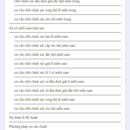
chốt chính xác đầu đuôi giải đặc biệt miền trung
soi cầu chốt chính xác song thủ lô miền trung
soi cầu chốt chính xác xíu chủ miền trung
Xổ số miền nam hôm nay
soi cầu chốt chính xác bao lô miền nam
soi cầu chốt chính xác cặp xíu chủ miền nam
soi cầu chốt chính xác đặc biệt miền nam
soi cầu chốt chính xác giải 8 miền nam
soi cầu chốt chính xác lô 3 số miền nam
soi cầu chốt chính xác sớ đầu đuôi giải 8 miền nam
soi cầu chốt chính xác sớ đầu đuôi giải đặc biệt miền nam
soi cầu chốt chính xác song thủ lô miền nam
soi cầu chốt chính xác xíu chủ miền nam
Dự đoán lô đề chuẩn
Phương pháp soi cầu chuẩn