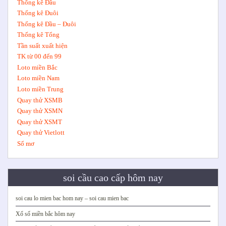
Thống kê Đầu
Thống kê Đuôi
Thống kê Đầu – Đuôi
Thống kê Tổng
Tần suất xuất hiện
TK từ 00 đến 99
Loto miền Bắc
Loto miền Nam
Loto miền Trung
Quay thử XSMB
Quay thử XSMN
Quay thử XSMT
Quay thử Vietlott
Sổ mơ
soi cầu cao cấp hôm nay
soi cau lo mien bac hom nay – soi cau mien bac
Xổ số miền bắc hôm nay