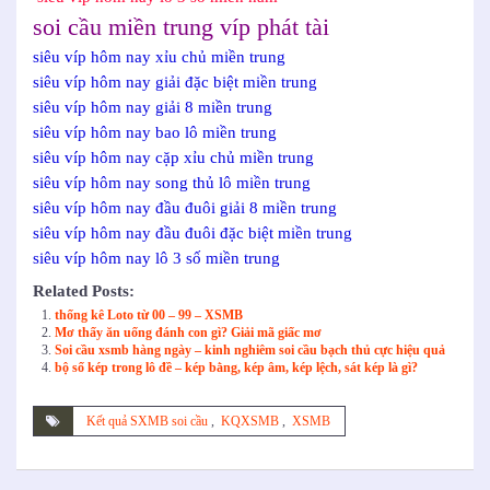
soi cầu miền trung víp phát tài
siêu víp hôm nay xỉu chủ miền trung
siêu víp hôm nay giải đặc biệt miền trung
siêu víp hôm nay giải 8 miền trung
siêu víp hôm nay bao lô miền trung
siêu víp hôm nay cặp xỉu chủ miền trung
siêu víp hôm nay song thủ lô miền trung
siêu víp hôm nay đầu đuôi giải 8 miền trung
siêu víp hôm nay đầu đuôi đặc biệt miền trung
siêu víp hôm nay lô 3 số miền trung
Related Posts:
thống kê Loto từ 00 – 99 – XSMB
Mơ thấy ăn uống đánh con gì? Giải mã giấc mơ
Soi cầu xsmb hàng ngày – kinh nghiêm soi cầu bạch thủ cực hiệu quả
bộ số kép trong lô đề – kép bằng, kép âm, kép lệch, sát kép là gì?
Kết quả SXMB soi cầu
,
KQXSMB
,
XSMB