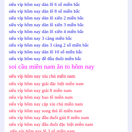
siêu víp hôm nay dàn lô 6 số miền bắc
siêu víp hôm nay dàn lô 8 số miền bắc
siêu víp hôm nay dàn lô xiên 2 miền bắc
siêu víp hôm nay dàn lô xiên 3 miền bắc
siêu víp hôm nay dàn lô xiên 4 miền bắc
siêu víp hôm nay 3 càng miền bắc
siêu víp hôm nay dàn 3 càng 2 số miền bắc
siêu víp hôm nay dàn lô 10 số miền bắc
siêu víp hôm nay đề đầu đuôi miền bắc
soi cầu miền nam ăn to hôm nay
siêu víp hôm nay xỉu chủ miền nam
siêu víp hôm nay giải đặc biệt miền nam
siêu víp hôm nay giải 8 miền nam
siêu víp hôm nay bao lô miền nam
siêu víp hôm nay cặp xỉu chủ miền nam
siêu víp hôm nay song thủ lô miền nam
siêu víp hôm nay đầu đuôi giải 8 miền nam
siêu víp hôm nay đầu đuôi đặc biệt miền nam
siêu víp hôm nay lô 3 số miền nam