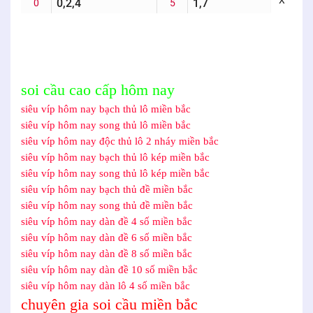
soi cầu cao cấp hôm nay
siêu víp hôm nay bạch thủ lô miền bắc
siêu víp hôm nay song thủ lô miền bắc
siêu víp hôm nay độc thủ lô 2 nháy miền bắc
siêu víp hôm nay bạch thủ lô kép miền bắc
siêu víp hôm nay song thủ lô kép miền bắc
siêu víp hôm nay bạch thủ đề miền bắc
siêu víp hôm nay song thủ đề miền bắc
siêu víp hôm nay dàn đề 4 số miền bắc
siêu víp hôm nay dàn đề 6 số miền bắc
siêu víp hôm nay dàn đề 8 số miền bắc
siêu víp hôm nay dàn đề 10 số miền bắc
siêu víp hôm nay dàn lô 4 số miền bắc
chuyên gia soi cầu miền bắc