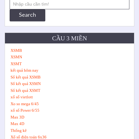
Search
CẦU 3 MIỀN
XSMB
XSMN
XSMT
kết quả hôm nay
Sổ kết quả XSMB
Sổ kết quả XSMN
Sổ kết quả XSMT
xổ số vietlott
Xo so mega 6/45
xổ số Power 6/55
Max 3D
Max 4D
Thống kê
Xổ số điện toán 6x36