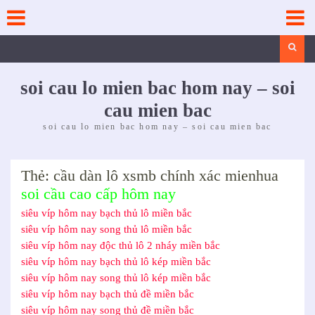
Skip
to
content
Search
soi cau lo mien bac hom nay – soi
cau mien bac
soi cau lo mien bac hom nay – soi cau mien bac
Thẻ:
cầu dàn lô xsmb chính xác mienhua
soi cầu cao cấp hôm nay
siêu víp hôm nay bạch thủ lô miền bắc
siêu víp hôm nay song thủ lô miền bắc
siêu víp hôm nay độc thủ lô 2 nháy miền bắc
siêu víp hôm nay bạch thủ lô kép miền bắc
siêu víp hôm nay song thủ lô kép miền bắc
siêu víp hôm nay bạch thủ đề miền bắc
siêu víp hôm nay song thủ đề miền bắc