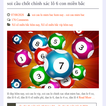
soi cầu chốt chính xác lô 6 con miền bắc
07/08/2026
soi cau lo mien bac hom nay - soi cau mien bac
176 Comments
Xổ số miền bắc hôm nay
,
Xổ số miền bắc víp hôm nay
lô đẹp hôm nay, soi cau lo vip, soi cau lo chinh xac nhat mien bac, dan lo 6 so,
dàn lô 6 số, dàn lô 6 số miền phí, dan lo 6, dan lo 4 so, dàn lô 4
Read More …