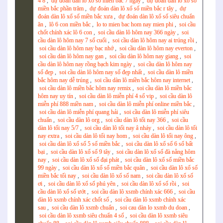
4 8
,
dự đoán dàn lô xổ số miền bắc 7 ngày
,
dự đoán dàn lô xổ số
miền bắc phần trăm
,
dự đoán dàn lô xổ số miền bắc r tây
,
dự
đoán dàn lô xổ số miền bắc xưa
,
dự đoán dàn lô xổ số siêu chuẩn
ăn
,
lô 6 con miền bắc
,
lo to mien bac hom nay mien phi
,
soi cầu
chốt chính xác lô 6 con
,
soi cầu dàn lô hôm nay 366 ngày
,
soi
cầu dàn lô hôm nay 7 số cuối
,
soi cầu dàn lô hôm nay ai trúng rồi
,
soi cầu dàn lô hôm nay bạc nhớ
,
soi cầu dàn lô hôm nay everton
,
soi cầu dàn lô hôm nay gan
,
soi cầu dàn lô hôm nay giang
,
soi
cầu dàn lô hôm nay rồng bạch kim ngày
,
soi cầu dàn lô hôm nay
số đẹp
,
soi cầu dàn lô hôm nay số đẹp nhất
,
soi cầu dàn lô miền
bắc hôm nay dễ trúng
,
soi cầu dàn lô miền bắc hôm nay internet
,
soi cầu dàn lô miền bắc hôm nay remix
,
soi cầu dàn lô miền bắc
hôm nay uy tín
,
soi cầu dàn lô miễn phí 4 số vip
,
soi cầu dàn lô
miễn phí 888 miền nam
,
soi cầu dàn lô miễn phí online miền bắc
,
soi cầu dàn lô miễn phí quang hải
,
soi cầu dàn lô miễn phí siêu
chuẩn
,
soi cầu dàn lô org
,
soi cầu dàn lô tối nay 366
,
soi cầu
dàn lô tối nay 5/7
,
soi cầu dàn lô tối nay â nháy
,
soi cầu dàn lô tối
nay extra
,
soi cầu dàn lô tối nay hom
,
soi cầu dàn lô tối nay ông
,
soi cầu dàn lô xổ số 5 số miền bắc
,
soi cầu dàn lô xổ số 6 số bất
bại
,
soi cầu dàn lô xổ số 9 tây
,
soi cầu dàn lô xổ số đà nẵng hôm
nay
,
soi cầu dàn lô xổ số đại phát
,
soi cầu dàn lô xổ số miền bắc
99 ngày
,
soi cầu dàn lô xổ số miền bắc quân
,
soi cầu dàn lô xổ số
miền bắc tối nay
,
soi cầu dàn lô xổ số nam
,
soi cầu dàn lô xổ số
ơi
,
soi cầu dàn lô xổ số phú yên
,
soi cầu dàn lô xổ số rồi
,
soi
cầu dàn lô xổ số ướt
,
soi cầu dàn lô xsmb chính xác 666
,
soi cầu
dàn lô xsmb chính xác chốt số
,
soi cầu dàn lô xsmb chính xác
sau
,
soi cầu dàn lô xsmb chuẩn
,
soi cau dàn lo xsmb du doan
,
soi cầu dàn lô xsmb siêu chuẩn 4 số
,
soi cầu dàn lô xsmb siêu