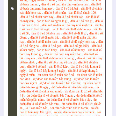
khung 2 ngay lo bach thu dlk
,
dàn lô 8 số bach thu mb
,
dàn lô 8
số bach thu mn
,
dàn lô 8 số bach thu phu yen hom nay
,
dàn lô 8
số bach thu xsmb hom nay
,
dàn lô 8 số bất bại
,
dàn lô 8 số chính
xác nhất hôm nay
,
dàn lô 8 số chuẩn
,
dàn lô 8 số chuẩn 100
,
dàn lô 8 số chuẩn hôm nay
,
dàn lô 8 số chuẩn xác
,
dàn lô 8 số
có mấy con
,
dàn lô 8 số có nghĩa là gì
,
dàn lô 8 số con gì
,
dàn lô
8 số dàn lô 8 số
,
dàn lô 8 số dàn lô 8 số duy nhất một con
,
dàn lô
8 số dàn lô 8 số đề là gì
,
dàn lô 8 số dàn lô 8 số hôm nay
,
dàn lô
8 số đề
,
dàn lô 8 số đề hôm nay
,
dàn lô 8 số đề là gì
,
dàn lô 8 số
đề mb
,
dàn lô 8 số đề miền bắc
,
dàn lô 8 số đề miền bắc hôm
nay
,
dàn lô 8 số đề miền nam
,
dàn lô 8 số đề ngày hôm nay
,
dàn
lô 8 số đồng nai
,
dàn lô 8 số gan
,
dàn lô 8 số gia 100k
,
dàn lô 8
số hai nháy
,
dàn lô 8 số hnay
,
dàn lô 8 số hôm nay
,
dàn lô 8 số
hôm nay là con gì
,
dàn lô 8 số hôm nay miền bac
,
dàn lô 8 số
hôm nay mn
,
dàn lô 8 số hôm nay ra con gì
,
dàn lô 8 số hôm nay
về bao nhiêu
,
dàn lô 8 số hôm nay về con gì
,
dàn lô 8 số hôm
qua
,
dàn lô 8 số huế
,
dàn lô 8 số kép
,
dàn lô 8 số kép khung 2
ngày
,
dàn lô 8 số kép khung 3 ngày
,
dàn lô 8 số kép khung 3
ngày 3 miền
,
dự đoán dàn lô miền bắc 7 số
,
dự đoán dàn lô miền
bắc kinh
,
dự đoán dàn lô miền bắc mùng
,
dự đoán dàn lô miền
bắc ông nội ơi
,
dự đoán dàn lô miền bắc thần tài
,
dự đoán dàn lô
miền bắc trong 30 ngày
,
dự đoán dàn lô miền bắc việt nam
,
dự
đoán dàn lô xổ số chính xác amtek
,
dự đoán dàn lô xổ số miền bắc
4 8
,
dự đoán dàn lô xổ số miền bắc 7 ngày
,
dự đoán dàn lô xổ số
miền bắc phần trăm
,
dự đoán dàn lô xổ số miền bắc r tây
,
dự
đoán dàn lô xổ số miền bắc xưa
,
dự đoán dàn lô xổ số siêu chuẩn
ăn
,
lô 8 con miền bắc
,
soi cầu chốt chính xác lô 8 con
,
soi cầu
dàn lô hôm nay 366 ngày
,
soi cầu dàn lô hôm nay 7 số cuối
,
soi