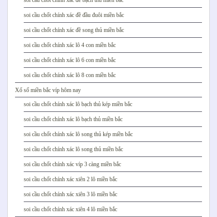
soi cầu chốt chính xác đề bạch thủ miền bắc
soi cầu chốt chính xác đề đầu đuôi miền bắc
soi cầu chốt chính xác đề song thủ miền bắc
soi cầu chốt chính xác lô 4 con miền bắc
soi cầu chốt chính xác lô 6 con miền bắc
soi cầu chốt chính xác lô 8 con miền bắc
Xổ số miền bắc víp hôm nay
soi cầu chốt chính xác lô bạch thủ kép miền bắc
soi cầu chốt chính xác lô bạch thủ miền bắc
soi cầu chốt chính xác lô song thủ kép miền bắc
soi cầu chốt chính xác lô song thủ miền bắc
soi cầu chốt chính xác víp 3 càng miền bắc
soi cầu chốt chính xác xiên 2 lô miền bắc
soi cầu chốt chính xác xiên 3 lô miền bắc
soi cầu chốt chính xác xiên 4 lô miền bắc