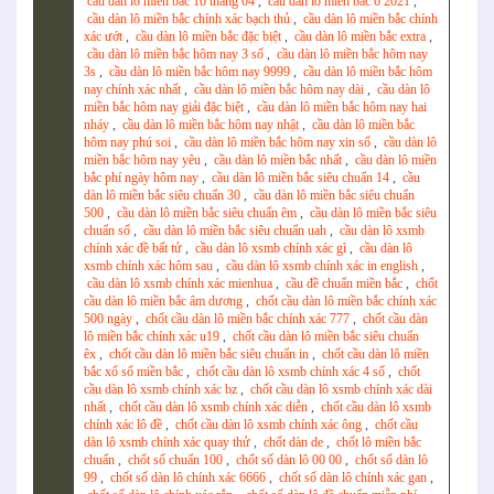
cầu dàn lô miền bắc 10 tháng 04
,
cầu dàn lô miền bắc 6 2021
,
cầu dàn lô miền bắc chính xác bạch thủ
,
cầu dàn lô miền bắc chính
xác ướt
,
cầu dàn lô miền bắc đặc biệt
,
cầu dàn lô miền bắc extra
,
cầu dàn lô miền bắc hôm nay 3 số
,
cầu dàn lô miền bắc hôm nay
3s
,
cầu dàn lô miền bắc hôm nay 9999
,
cầu dàn lô miền bắc hôm
nay chính xác nhất
,
cầu dàn lô miền bắc hôm nay dài
,
cầu dàn lô
miền bắc hôm nay giải đặc biệt
,
cầu dàn lô miền bắc hôm nay hai
nháy
,
cầu dàn lô miền bắc hôm nay nhật
,
cầu dàn lô miền bắc
hôm nay phú soi
,
cầu dàn lô miền bắc hôm nay xin số
,
cầu dàn lô
miền bắc hôm nay yêu
,
cầu dàn lô miền bắc nhất
,
cầu dàn lô miền
bắc phí ngày hôm nay
,
cầu dàn lô miền bắc siêu chuẩn 14
,
cầu
dàn lô miền bắc siêu chuẩn 30
,
cầu dàn lô miền bắc siêu chuẩn
500
,
cầu dàn lô miền bắc siêu chuẩn êm
,
cầu dàn lô miền bắc siêu
chuẩn số
,
cầu dàn lô miền bắc siêu chuẩn uah
,
cầu dàn lô xsmb
chính xác đề bất tử
,
cầu dàn lô xsmb chính xác gì
,
cầu dàn lô
xsmb chính xác hôm sau
,
cầu dàn lô xsmb chính xác in english
,
cầu dàn lô xsmb chính xác mienhua
,
cầu đề chuẩn miền bắc
,
chốt
cầu dàn lô miền bắc âm dương
,
chốt cầu dàn lô miền bắc chính xác
500 ngày
,
chốt cầu dàn lô miền bắc chính xác 777
,
chốt cầu dàn
lô miền bắc chính xác u19
,
chốt cầu dàn lô miền bắc siêu chuẩn
êx
,
chốt cầu dàn lô miền bắc siêu chuẩn in
,
chốt cầu dàn lô miền
bắc xổ số miền bắc
,
chốt cầu dàn lô xsmb chính xác 4 số
,
chốt
cầu dàn lô xsmb chính xác bz
,
chốt cầu dàn lô xsmb chính xác dài
nhất
,
chốt cầu dàn lô xsmb chính xác diễn
,
chốt cầu dàn lô xsmb
chính xác lô đề
,
chốt cầu dàn lô xsmb chính xác ông
,
chốt cầu
dàn lô xsmb chính xác quay thử
,
chốt dàn de
,
chốt lô miền bắc
chuẩn
,
chốt số chuẩn 100
,
chốt số dàn lô 00 00
,
chốt số dàn lô
99
,
chốt số dàn lô chính xác 6666
,
chốt số dàn lô chính xác gan
,