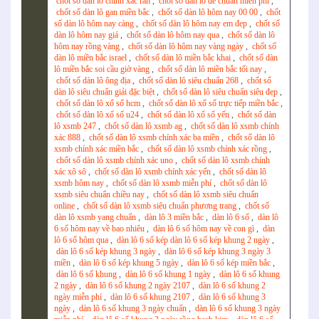
chốt số dàn lô chính xác rắn
,
chốt số dàn lô đề chuẩn miễn phí
,
chốt số dàn lô gan miền bắc
,
chốt số dàn lô hôm nay 00 00
,
chốt
số dàn lô hôm nay càng
,
chốt số dàn lô hôm nay em đẹp
,
chốt số
dàn lô hôm nay giá
,
chốt số dàn lô hôm nay qua
,
chốt số dàn lô
hôm nay rồng vàng
,
chốt số dàn lô hôm nay vàng ngày
,
chốt số
dàn lô miền bắc israel
,
chốt số dàn lô miền bắc khai
,
chốt số dàn
lô miền bắc soi cầu giờ vàng
,
chốt số dàn lô miền bắc tối nay
,
chốt số dàn lô ông địa
,
chốt số dàn lô siêu chuẩn 268
,
chốt số
dàn lô siêu chuẩn giải đặc biệt
,
chốt số dàn lô siêu chuẩn siêu đẹp
,
chốt số dàn lô xổ số hcm
,
chốt số dàn lô xổ số trực tiếp miền bắc
,
chốt số dàn lô xổ số u24
,
chốt số dàn lô xổ số yến
,
chốt số dàn
lô xsmb 247
,
chốt số dàn lô xsmb ag
,
chốt số dàn lô xsmb chính
xác 888
,
chốt số dàn lô xsmb chính xác ba miền
,
chốt số dàn lô
xsmb chính xác miền bắc
,
chốt số dàn lô xsmb chính xác rồng
,
chốt số dàn lô xsmb chính xác uno
,
chốt số dàn lô xsmb chính
xác xô sô
,
chốt số dàn lô xsmb chính xác yến
,
chốt số dàn lô
xsmb hôm nay
,
chốt số dàn lô xsmb miễn phí
,
chốt số dàn lô
xsmb siêu chuẩn chiều nay
,
chốt số dàn lô xsmb siêu chuẩn
online
,
chốt số dàn lô xsmb siêu chuẩn phương trang
,
chốt số
dàn lô xsmb yang chuẩn
,
dàn lô 3 miền bắc
,
dàn lô 6 số
,
dàn lô
6 số hôm nay về bao nhiêu
,
dàn lô 6 số hôm nay về con gì
,
dàn
lô 6 số hôm qua
,
dàn lô 6 số kép dàn lô 6 số kép khung 2 ngày
,
dàn lô 6 số kép khung 3 ngày
,
dàn lô 6 số kép khung 3 ngày 3
miền
,
dàn lô 6 số kép khung 5 ngày
,
dàn lô 6 số kép miền bắc
,
dàn lô 6 số khung
,
dàn lô 6 số khung 1 ngày
,
dàn lô 6 số khung
2 ngày
,
dàn lô 6 số khung 2 ngày 2107
,
dàn lô 6 số khung 2
ngày miễn phí
,
dàn lô 6 số khung 2107
,
dàn lô 6 số khung 3
ngày
,
dàn lô 6 số khung 3 ngày chuẩn
,
dàn lô 6 số khung 3 ngày