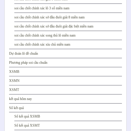
soi cầu chốt chính xác lô 3 số miền nam
soi cầu chốt chính xác sớ đầu đuôi giải 8 miền nam
soi cầu chốt chính xác sớ đầu đuôi giải đặc biệt miền nam
soi cầu chốt chính xác song thủ lô miền nam
soi cầu chốt chính xác xíu chủ miền nam
Dự đoán lô đề chuẩn
Phương pháp soi cầu chuẩn
XSMB
XSMN
XSMT
kết quả hôm nay
Sổ kết quả
Sổ kết quả XSMB
Sổ kết quả XSMT