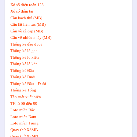
Xổ số điện toán 123
Xổ số thần tài
Cầu bạch thủ (MB)
Cầu lật liên tục (MB)
Cầu về cả cặp (MB)
Cầu về nhiều nháy (MB)
Thống kê đầu đuôi
Thống kê lô gan
Thống kê lô xiên
Thống kê lô kép
Thống kê Đầu
Thống kê Đuôi
Thống kê Đầu – Đuôi
Thống kê Tổng
Tần suất xuất hiện
TK từ 00 đến 99
Loto miền Bắc
Loto miền Nam
Loto miền Trung
Quay thử XSMB
Quay thử XSMN